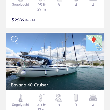
Segelyacht
95 ft
8
4
4
29 m
$
2,986
/Nacht
Bavaria 40 Cruiser
Segelyacht
40 ft
8
3
4
12 m