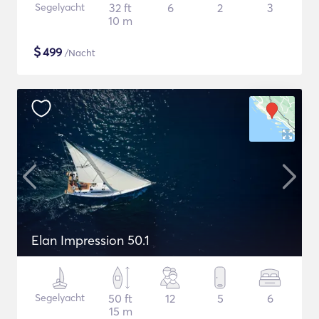
Segelyacht
32 ft
6
2
3
10 m
$
499
/Nacht
Elan Impression 50.1
Segelyacht
50 ft
12
5
6
15 m