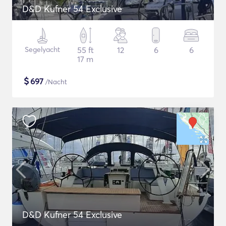
D&D Kufner 54 Exclusive
Segelyacht
55 ft
12
6
6
17 m
$
697
/Nacht
D&D Kufner 54 Exclusive