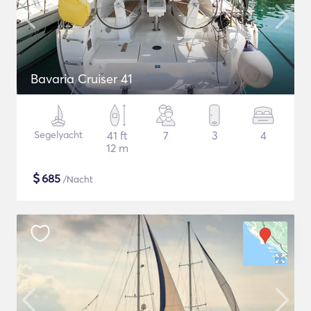
Bavaria Cruiser 41
Segelyacht
41 ft
7
3
4
12 m
$
685
/Nacht