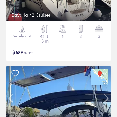
Bavaria 42 Cruiser
Segelyacht
42 ft
6
3
3
13 m
$
689
/Nacht