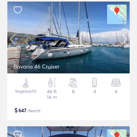
Bavaria 46 Cruiser
Segelyacht
46 ft
8
4
4
14 m
$
647
/Nacht