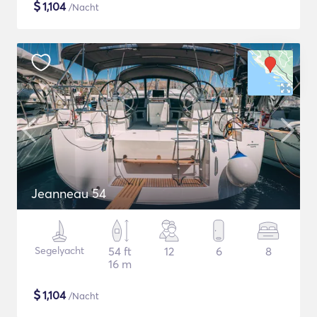
$
1,104
/Nacht
Jeanneau 54
Segelyacht
54 ft
12
6
8
16 m
$
1,104
/Nacht