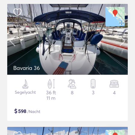
Bavaria 36
Segelyacht
36 ft
8
3
4
11 m
$
598
/Nacht