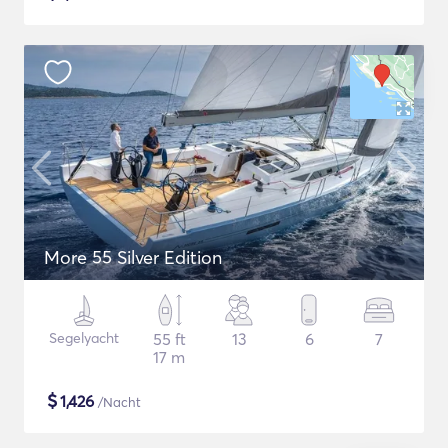
More 55 Silver Edition
Segelyacht
55 ft
13
6
7
17 m
$
1,426
/Nacht