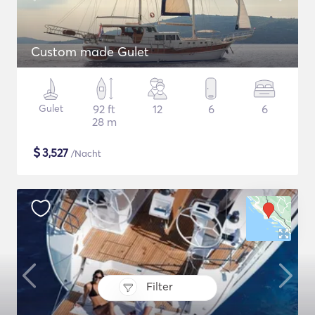
Custom made Gulet
Gulet
92 ft
12
6
6
28 m
$
3,527
/Nacht
Filter