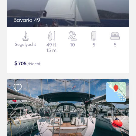
Bavaria 49
Segelyacht
49 ft
10
5
5
15 m
$
705
/Nacht