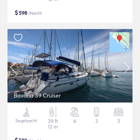
$
598
/Nacht
Bavaria 39 Cruiser
Segelyacht
39 ft
6
3
3
12 m