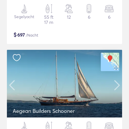
Segelyacht
55 ft
12
6
6
17 m
$
697
/Nacht
Aegean Builders Schooner