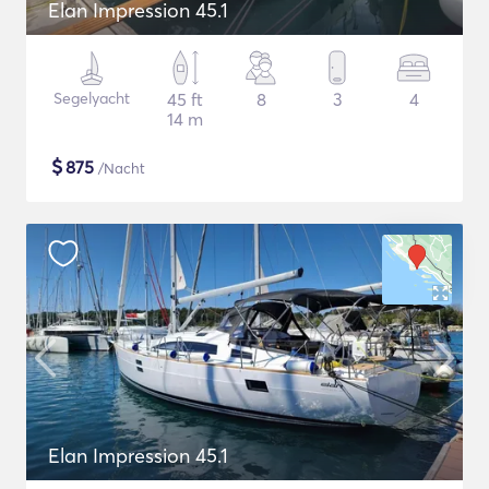
Elan Impression 45.1
Segelyacht
45 ft
8
3
4
14 m
$
875
/Nacht
Elan Impression 45.1