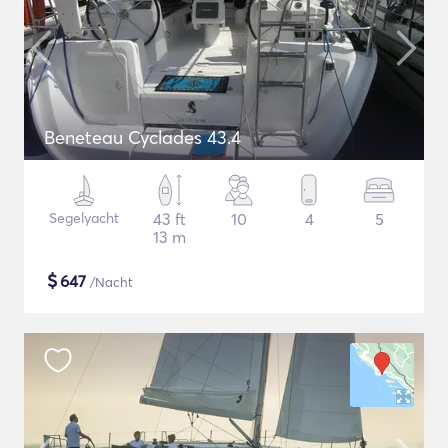
Beneteau Cyclades 43.4
Segelyacht
43 ft
10
4
5
13 m
$
647
/Nacht