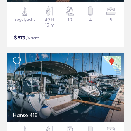
Segelyacht
49 ft
10
4
5
15 m
$
579
/Nacht
Hanse 418