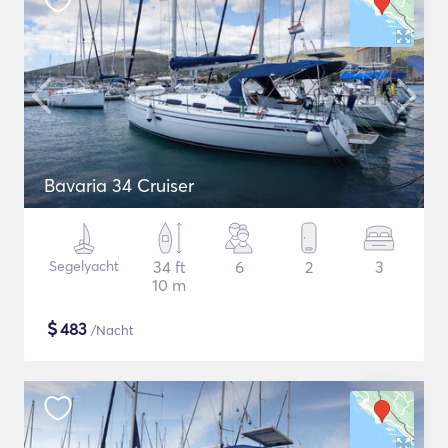
Bavaria 34 Cruiser
Segelyacht
34 ft
6
2
3
10 m
$
483
/Nacht