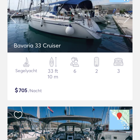
Bavaria 33 Cruiser
Segelyacht
33 ft
6
2
3
10 m
$
705
/Nacht