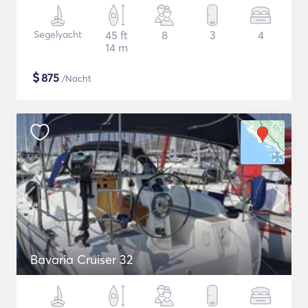
Segelyacht
45 ft
8
3
4
14 m
$
875
/Nacht
Bavaria Cruiser 32