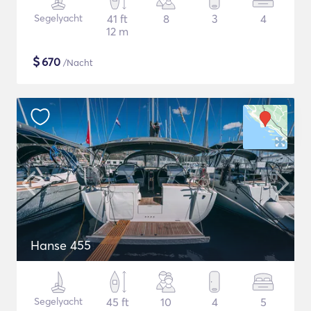
Segelyacht
41 ft
8
3
4
12 m
$
670
/Nacht
Hanse 455
Segelyacht
45 ft
10
4
5