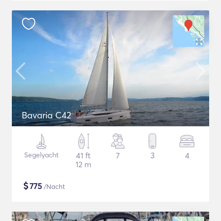
Bavaria C42
Segelyacht
41 ft
7
3
4
12 m
$
775
/Nacht