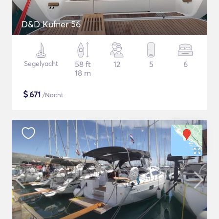
D&D Kufner 56
Segelyacht
58 ft
12
5
6
18 m
$
671
/Nacht