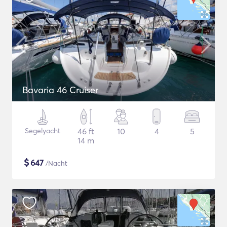
Bavaria 46 Cruiser
Segelyacht
46 ft
10
4
5
14 m
$
647
/Nacht