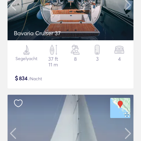
Bavaria Cruiser 37
Segelyacht
37 ft
8
3
4
11 m
$
834
/Nacht