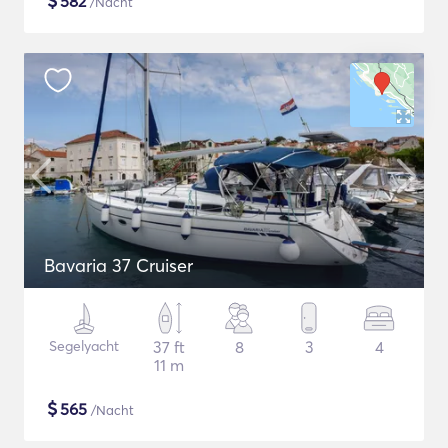
$
582
/Nacht
Bavaria 37 Cruiser
Segelyacht
37 ft
8
3
4
11 m
$
565
/Nacht