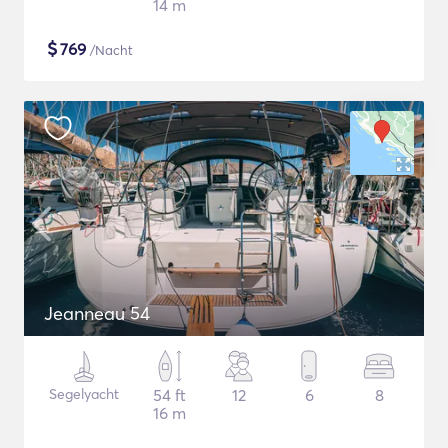
14 m
$
769
/Nacht
Jeanneau 54
Segelyacht
54 ft
12
6
8
16 m