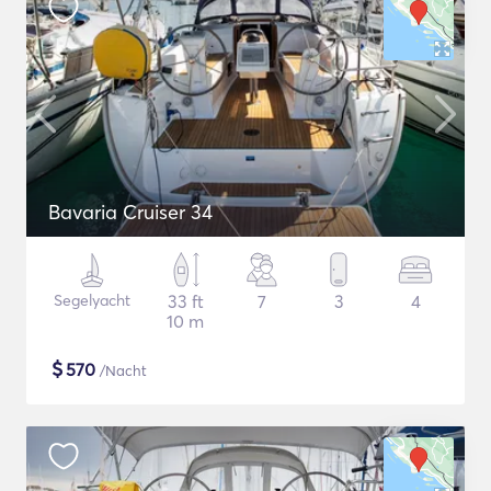
Bavaria Cruiser 34
Segelyacht
33 ft
7
3
4
10 m
$
570
/Nacht