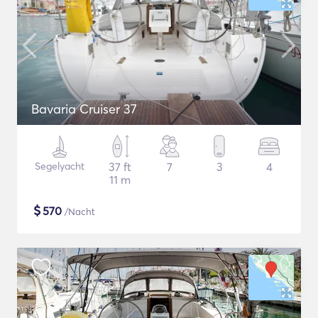
Bavaria Cruiser 37
Segelyacht
37 ft
7
3
4
11 m
$
570
/Nacht