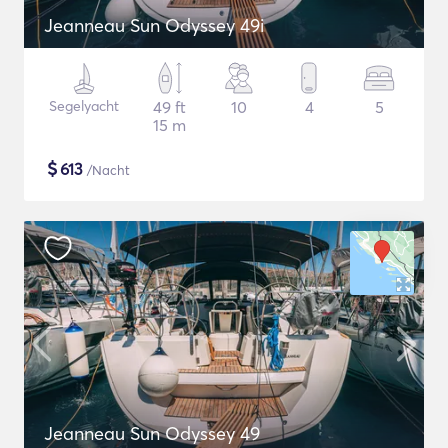
Jeanneau Sun Odyssey 49i
Segelyacht
49 ft
10
4
5
15 m
$
613
/Nacht
Jeanneau Sun Odyssey 49