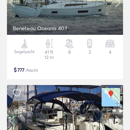
Beneteau Oceanis 40.1
Segelyacht
41 ft
8
3
4
12 m
$
777
/Nacht