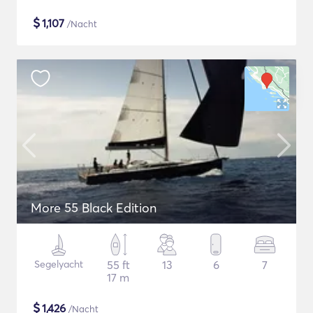
$
1,107
/Nacht
More 55 Black Edition
Segelyacht
55 ft
13
6
7
17 m
$
1,426
/Nacht