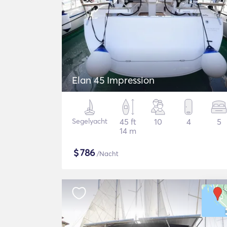
Elan 45 Impression
Segelyacht
45 ft
10
4
5
14 m
$
786
/Nacht