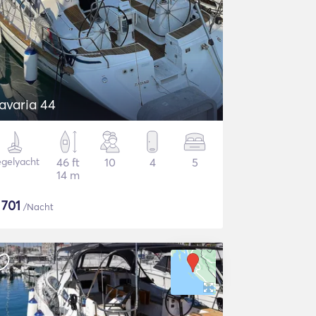
avaria 44
gelyacht
46 ft
10
4
5
14 m
$
701
/Nacht