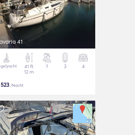
avaria 41
gelyacht
41 ft
7
3
4
12 m
$
523
/Nacht