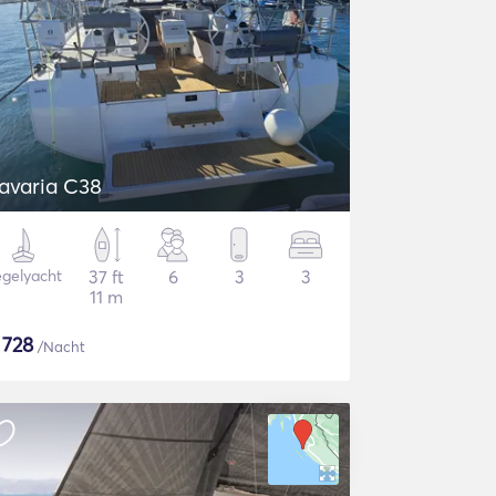
avaria C38
gelyacht
37 ft
6
3
3
11 m
$
728
/Nacht