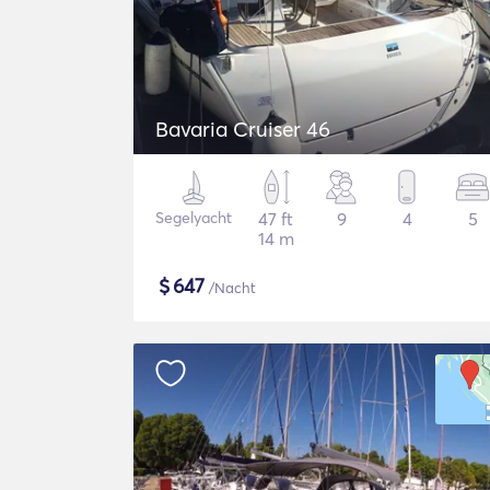
Bavaria Cruiser 46
Segelyacht
47 ft
9
4
5
14 m
$
647
/Nacht