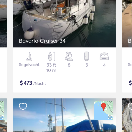
Bavaria Cruiser 34
B
Segelyacht
33 ft
8
3
4
Se
10 m
$
473
/Nacht