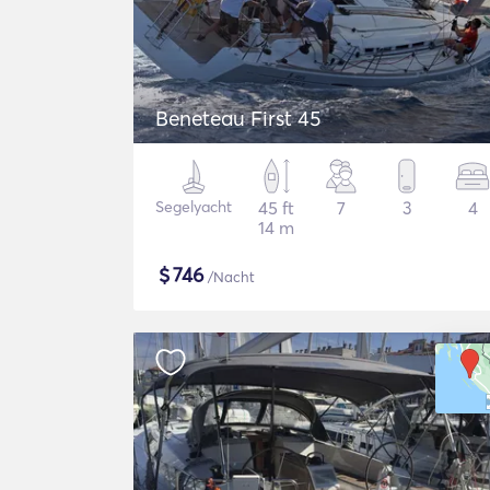
Beneteau First 45
Segelyacht
45 ft
7
3
4
14 m
$
746
/Nacht