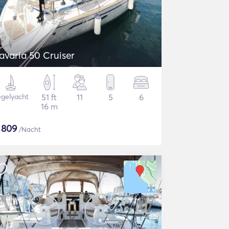
avaria 50 Cruiser
gelyacht
51 ft
11
5
6
16 m
$
809
/Nacht