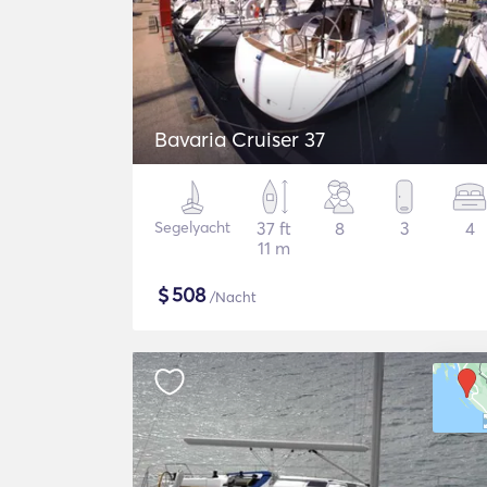
Bavaria Cruiser 37
Segelyacht
37 ft
8
3
4
11 m
$
508
/Nacht