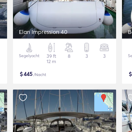
Elan Impression 40
B
Segelyacht
39 ft
8
3
3
Se
12 m
$
445
/Nacht