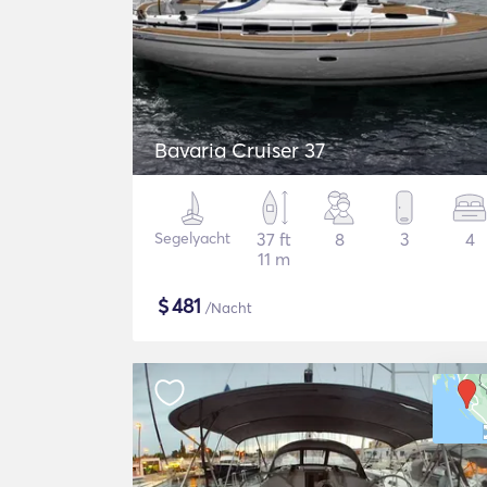
Bavaria Cruiser 37
Segelyacht
37 ft
8
3
4
11 m
$
481
/Nacht