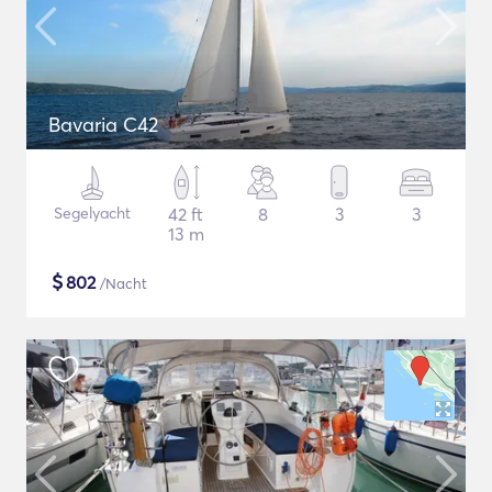
Bavaria C42
Segelyacht
42 ft
8
3
3
13 m
$
802
/Nacht