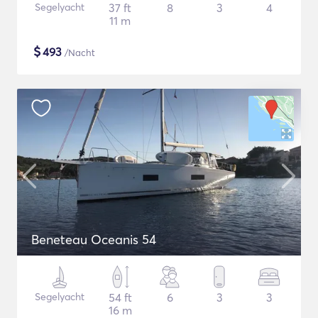
Segelyacht
37 ft
8
3
4
11 m
$
493
/Nacht
Beneteau Oceanis 54
Segelyacht
54 ft
6
3
3
16 m