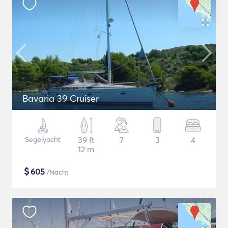
Bavaria 39 Cruiser
Segelyacht
39 ft
7
3
4
12 m
$
605
/Nacht