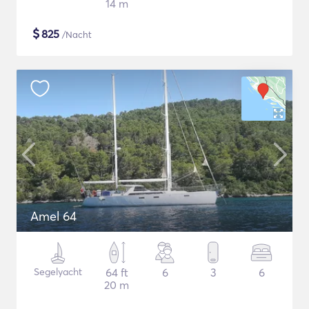
14 m
$
825
/Nacht
Amel 64
Segelyacht
64 ft
6
3
6
20 m