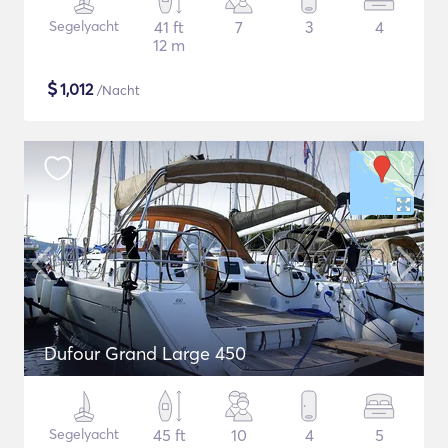
Segelyacht
41 ft
7
3
4
12 m
$
1,012
/Nacht
Dufour Grand Large 450
Segelyacht
45 ft
10
4
5