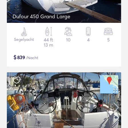
Dufour 450 Grand Large
Segelyacht
44 ft
10
4
5
13 m
$
839
/Nacht