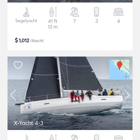
Segelyacht
41 ft
7
3
4
12 m
$
1,012
/Nacht
X-Yacht 4-3