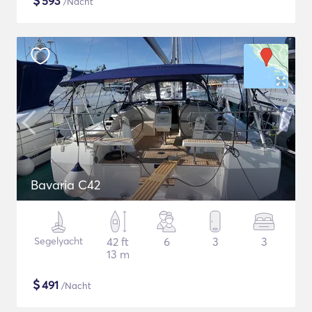
$
593
/Nacht
Bavaria C42
Segelyacht
42 ft
6
3
3
13 m
$
491
/Nacht