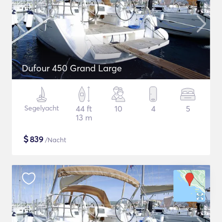
Dufour 450 Grand Large
Segelyacht
44 ft
10
4
5
13 m
$
839
/Nacht