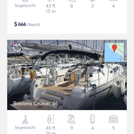
Segelyacht
43 ft
8
3
4
13 m
$
666
/Nacht
Bavaria Cruiser 46
Segelyacht
46 ft
9
4
5
14 m