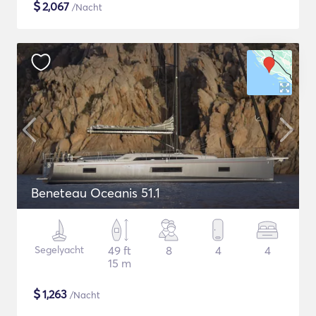
$
2,067
/Nacht
Beneteau Oceanis 51.1
Segelyacht
49 ft
8
4
4
15 m
$
1,263
/Nacht