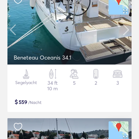
Beneteau Oceanis 34.1
Segelyacht
34 ft
5
2
3
10 m
$
559
/Nacht