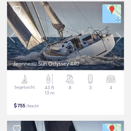
Jeanneau Sun Odyssey 440
Segelyacht
43 ft
8
3
4
13 m
$
755
/Nacht