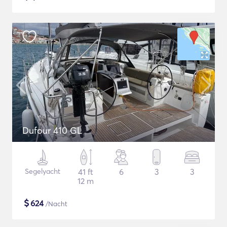
Dufour 410 GL
Segelyacht
41 ft
6
3
3
12 m
$
624
/Nacht