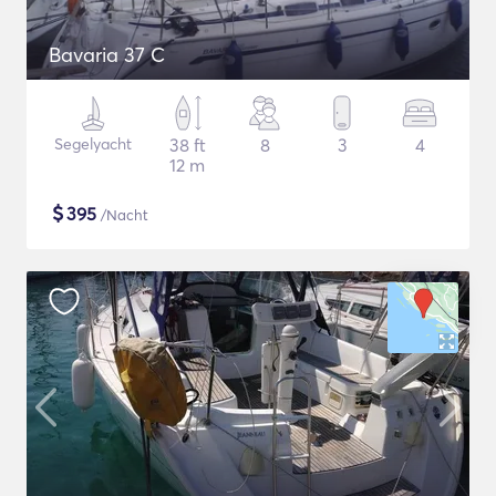
Bavaria 37 C
Segelyacht
38 ft
8
3
4
12 m
$
395
/Nacht