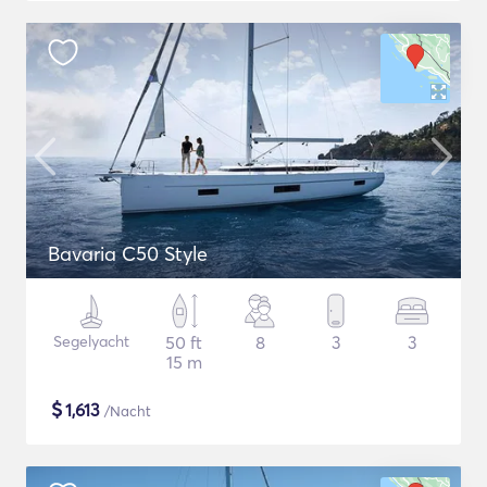
Bavaria C50 Style
Segelyacht
50 ft
8
3
3
15 m
$
1,613
/Nacht