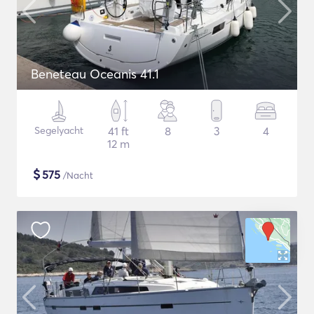
Beneteau Oceanis 41.1
Segelyacht
41 ft
8
3
4
12 m
$
575
/Nacht