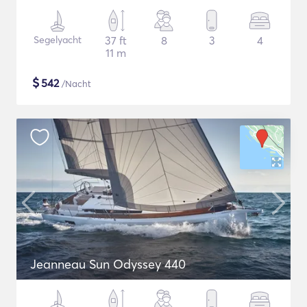
Segelyacht
37 ft
8
3
4
11 m
$
542
/Nacht
Jeanneau Sun Odyssey 440