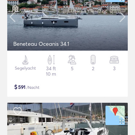
Beneteau Oceanis 34.1
Segelyacht
34 ft
5
2
3
10 m
$
591
/Nacht