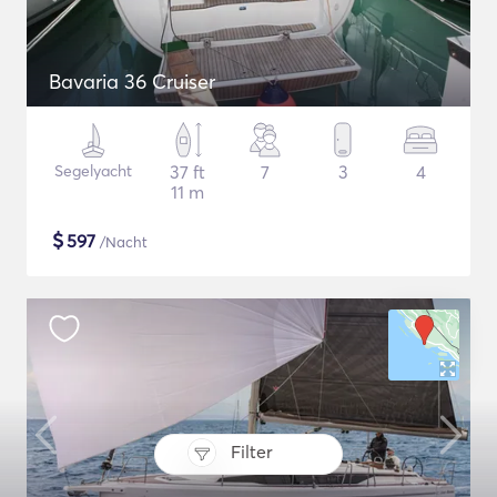
Bavaria 36 Cruiser
Segelyacht
37 ft
7
3
4
11 m
$
597
/Nacht
Filter