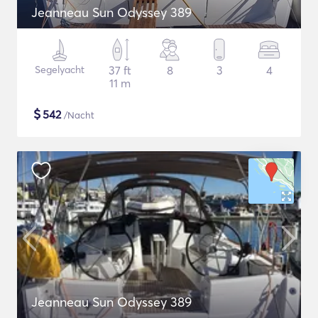
Jeanneau Sun Odyssey 389
Segelyacht
37 ft
8
3
4
11 m
$
542
/Nacht
Jeanneau Sun Odyssey 389