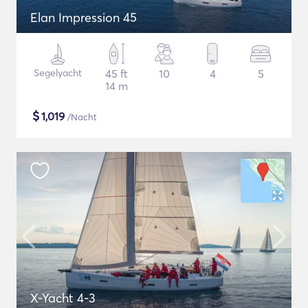
Elan Impression 45
Segelyacht
45 ft
10
4
5
14 m
$
1,019
/Nacht
X-Yacht 4-3