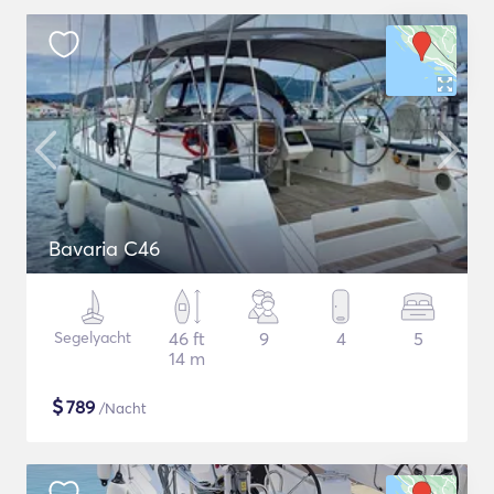
Bavaria C46
Segelyacht
46 ft
9
4
5
14 m
$
789
/Nacht