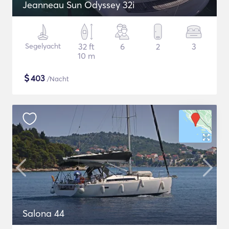
Jeanneau Sun Odyssey 32i
Segelyacht
32 ft
6
2
3
10 m
$
403
/Nacht
Salona 44