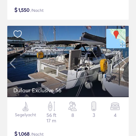
$
1,550
/Nacht
Dufour Exclusive 56
Segelyacht
56 ft
8
3
4
17 m
$
1,068
/Nacht