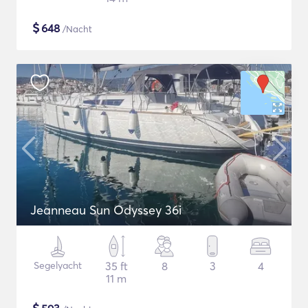
$
648
/Nacht
Jeanneau Sun Odyssey 36i
Segelyacht
35 ft
8
3
4
11 m