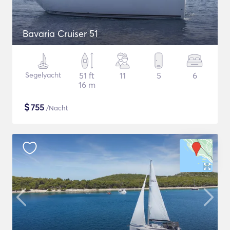
Bavaria Cruiser 51
Segelyacht
51 ft
11
5
6
16 m
$
755
/Nacht