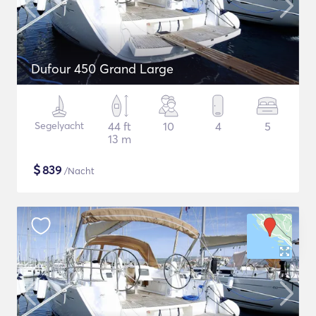
Dufour 450 Grand Large
Segelyacht
44 ft
10
4
5
13 m
$
839
/Nacht