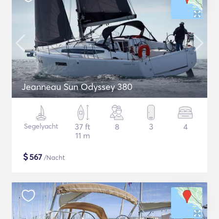
Jeanneau Sun Odyssey 380
Segelyacht
37 ft
8
3
4
11 m
$
567
/Nacht