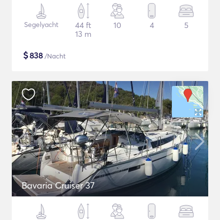
Segelyacht
44 ft
10
4
5
13 m
$
838
/Nacht
Bavaria Cruiser 37