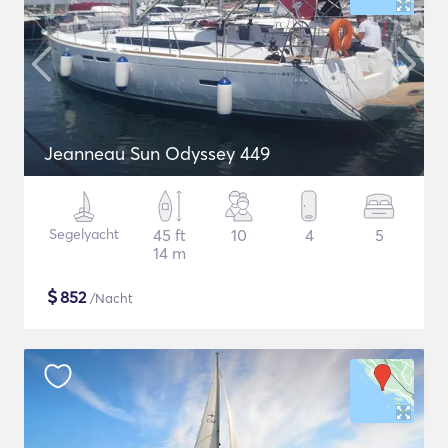
Jeanneau Sun Odyssey 449
Segelyacht
45 ft
10
4
5
14 m
$
852
/Nacht