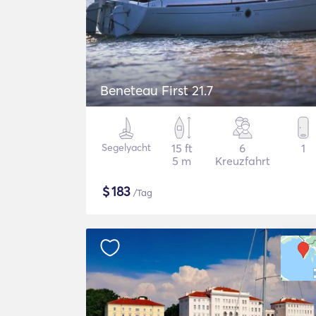
Beneteau First 21.7
Segelyacht
15 ft
6
1
5 m
Kreuzfahrt
$
183
/Tag