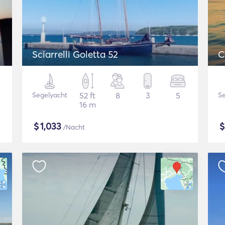
Sciarrelli Goletta 52
C
Segelyacht
52 ft
8
3
5
Se
16 m
$
1,033
/Nacht