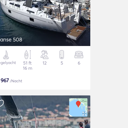
anse 508
gelyacht
51 ft
12
5
6
16 m
$
967
/Nacht