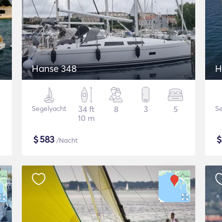
Hanse 348
H
Segelyacht
34 ft
8
3
5
Se
10 m
$
583
/Nacht