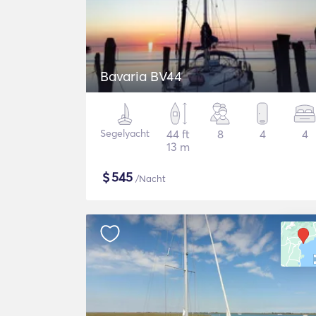
Bavaria BV44
Segelyacht
44 ft
8
4
4
13 m
$
545
/Nacht