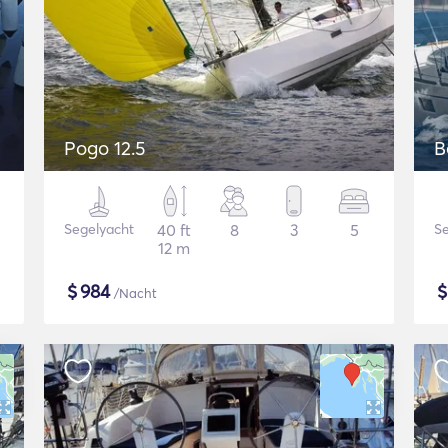
Pogo 12.5
B
Segelyacht
40 ft
8
3
5
Se
12 m
$
984
/Nacht