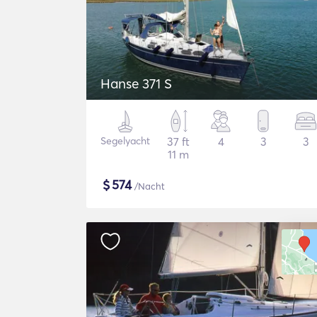
Hanse 371 S
Segelyacht
37 ft
4
3
3
11 m
$
574
/Nacht