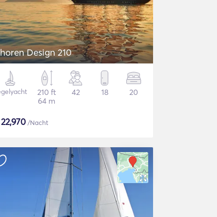
horen Design 210
gelyacht
210 ft
42
18
20
64 m
$
22,970
/Nacht