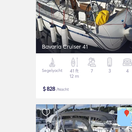
Bavaria Cruiser 41
Segelyacht
41 ft
7
3
4
12 m
$
828
/Nacht