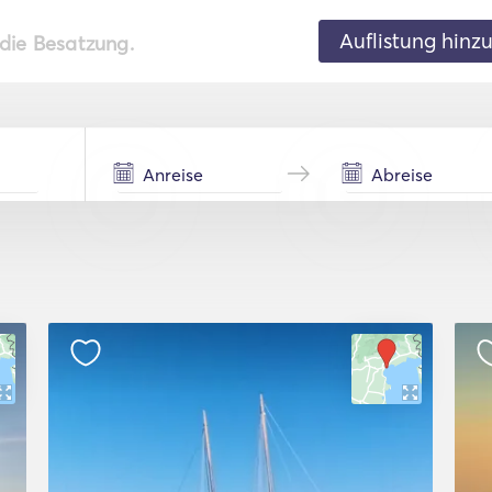
Auflistung hinz
 die Besatzung.