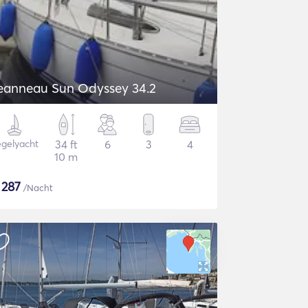
eanneau Sun Odyssey 34.2
gelyacht
34 ft
6
3
4
10 m
$
287
/Nacht