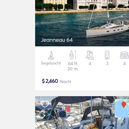
Jeanneau 64
Segelyacht
64 ft
4
3
4
20 m
$
2,460
/Nacht