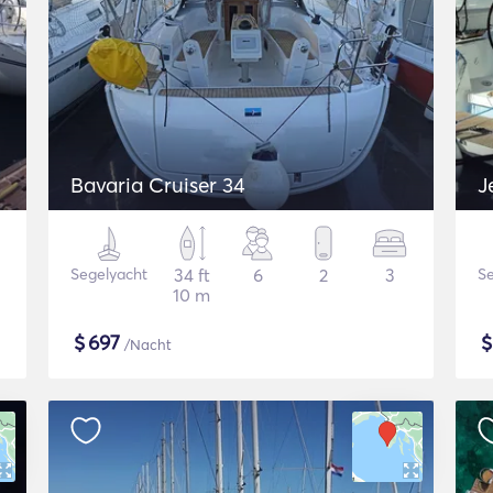
Bavaria Cruiser 34
J
Segelyacht
34 ft
6
2
3
Se
10 m
$
697
/Nacht