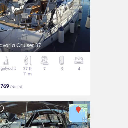
avaria Cruiser 37
gelyacht
37 ft
7
3
4
11 m
$
769
/Nacht