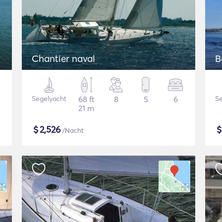
Chantier naval
B
Segelyacht
68 ft
8
5
6
Se
21 m
$
2,526
/Nacht