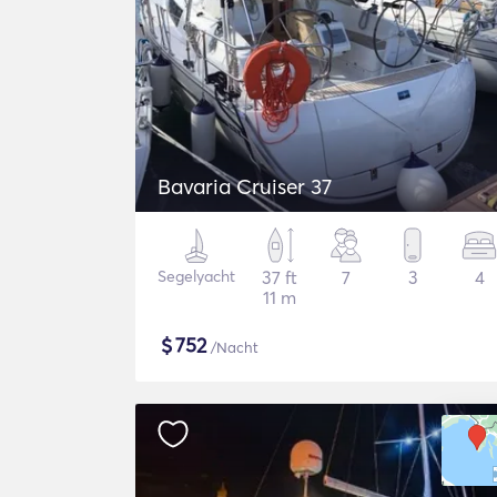
Bavaria Cruiser 37
Segelyacht
37 ft
7
3
4
11 m
$
752
/Nacht