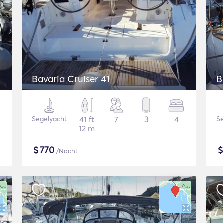
Bavaria Cruiser 41
B
Segelyacht
41 ft
7
3
4
Se
12 m
$
770
/Nacht