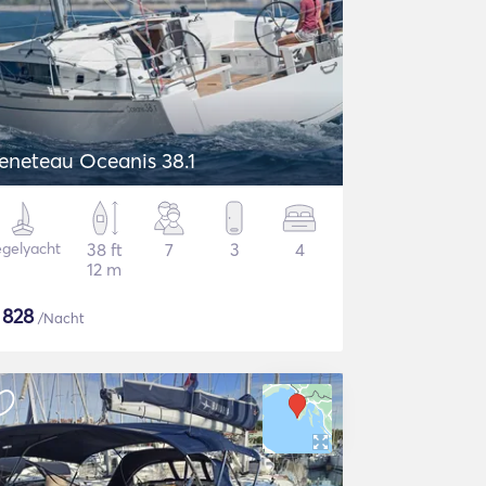
eneteau Oceanis 38.1
gelyacht
38 ft
7
3
4
12 m
$
828
/Nacht