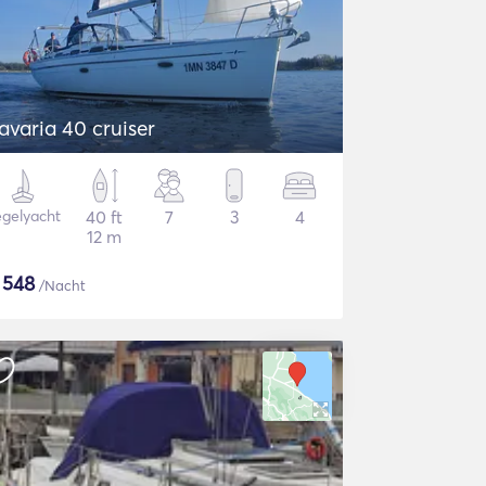
avaria 40 cruiser
gelyacht
40 ft
7
3
4
12 m
$
548
/Nacht