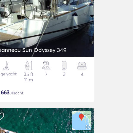
eanneau Sun Odyssey 349
gelyacht
35 ft
7
3
4
11 m
$
663
/Nacht