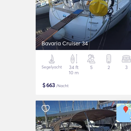
Bavaria Cruiser 34
Segelyacht
34 ft
5
2
3
10 m
$
663
/Nacht