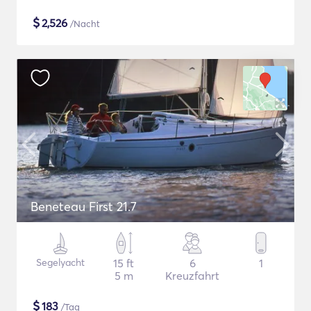
$
2,526
/Nacht
Beneteau First 21.7
Segelyacht
15 ft
6
1
5 m
Kreuzfahrt
$
183
/Tag