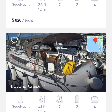
Segelyacht
38 ft
7
3
4
12 m
$
828
/Nacht
Bavaria Cruiser 41
Segelyacht
41 ft
7
3
4
12 m