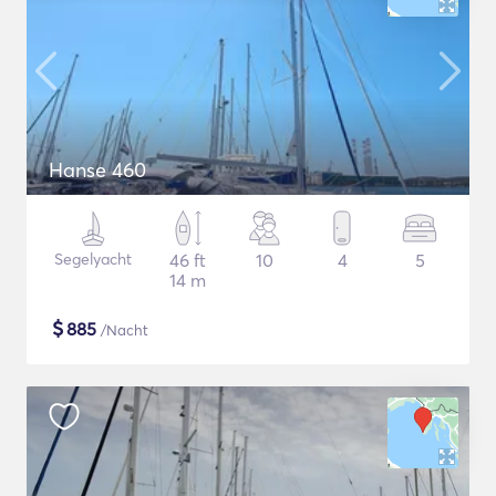
Hanse 460
Segelyacht
46 ft
10
4
5
14 m
$
885
/Nacht