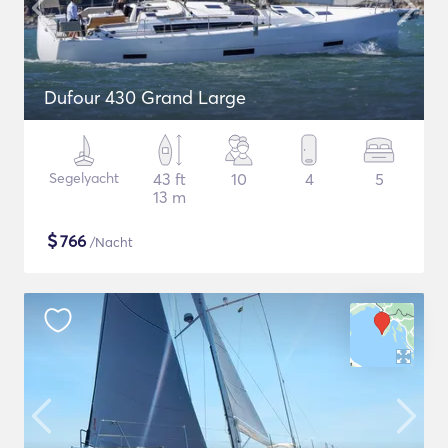
Dufour 430 Grand Large
Segelyacht
43 ft
10
4
5
13 m
$
766
/Nacht