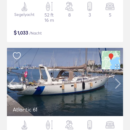
Segelyacht
52 ft
8
3
5
16 m
$
1,033
/Nacht
Atlantic 61