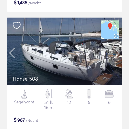
$
1,435
/Nacht
Hanse 508
Segelyacht
51 ft
12
5
6
16 m
$
967
/Nacht