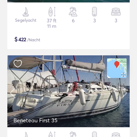
Segelyacht
37 ft
6
3
3
11 m
$
422
/Nacht
Beneteau First 35