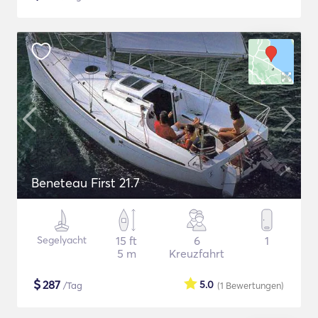
Beneteau First 21.7
Segelyacht
15 ft
6
1
5 m
Kreuzfahrt
$
287
5.0
/Tag
(1
Bewertungen
)