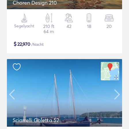
Choren Design 210
Segelyacht
210 ft
42
18
20
64 m
$
22,970
/Nacht
Sciarrelli Goletta 52