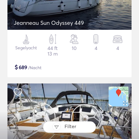
Jeanneau Sun Odyssey 449
Segelyacht
44 ft
10
4
4
13 m
$
689
/Nacht
Filter