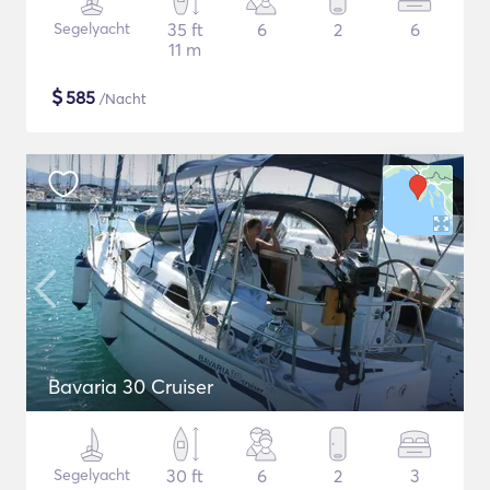
Segelyacht
35 ft
6
2
6
11 m
$
585
/Nacht
Bavaria 30 Cruiser
Segelyacht
30 ft
6
2
3