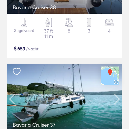
Bavaria Cruiser 38
Segelyacht
37 ft
8
3
4
11 m
$
659
/Nacht
Bavaria Cruiser 37