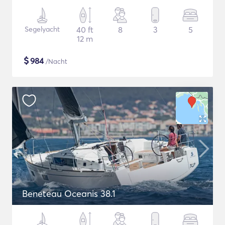
Segelyacht
40 ft
8
3
5
12 m
$
984
/Nacht
Beneteau Oceanis 38.1