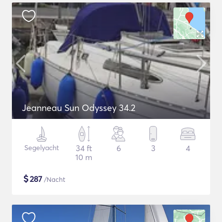
Jeanneau Sun Odyssey 34.2
Segelyacht
34 ft
6
3
4
10 m
$
287
/Nacht