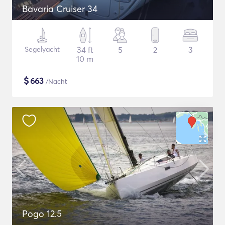
Bavaria Cruiser 34
Segelyacht
34 ft
5
2
3
10 m
$
663
/Nacht
Pogo 12.5