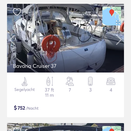
Bavaria Cruiser 37
Segelyacht
37 ft
7
3
4
11 m
$
752
/Nacht