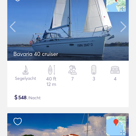
Bavaria 40 cruiser
Segelyacht
40 ft
7
3
4
12 m
$
548
/Nacht