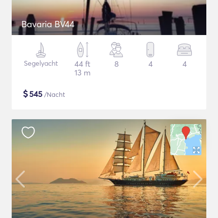
Bavaria BV44
Segelyacht
44 ft
8
4
4
13 m
$
545
/Nacht