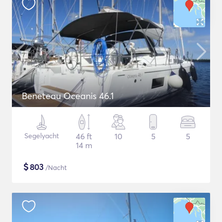
Beneteau Oceanis 46.1
Segelyacht
46 ft
10
5
5
14 m
$
803
/Nacht