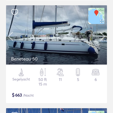
Beneteau 50
Segelyacht
50 ft
11
5
6
15 m
$
663
/Nacht