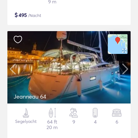
9 m
$
495
/Nacht
Jeanneau 64
Segelyacht
64 ft
9
4
6
20 m