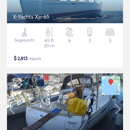
X-Yachts Xp-65
Segelyacht
65 ft
6
3
3
20 m
$
2,813
/Nacht