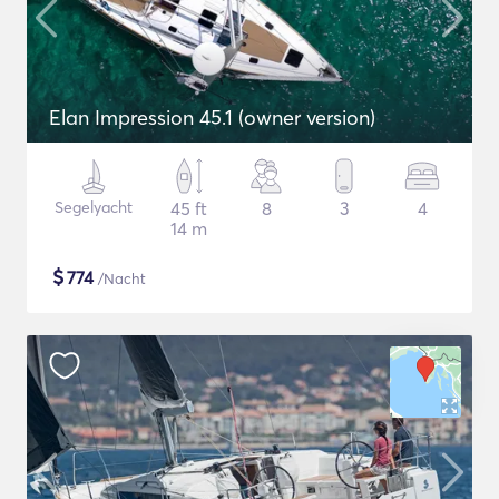
Elan Impression 45.1 (owner version)
Segelyacht
45 ft
8
3
4
14 m
$
774
/Nacht