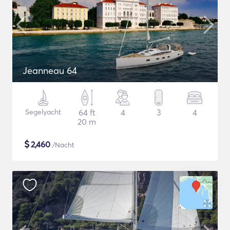
Jeanneau 64
Segelyacht
64 ft
4
3
4
20 m
$
2,460
/Nacht