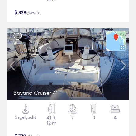
$
828
/Nacht
Bavaria Cruiser 41
Segelyacht
41 ft
7
3
4
12 m