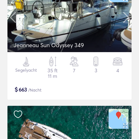
Jeanneau Sun Odyssey 349
Segelyacht
35 ft
7
3
4
11 m
$
663
/Nacht