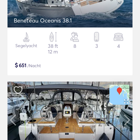
Beneteau Oceanis 38.1
Segelyacht
38 ft
8
3
4
12 m
$
651
/Nacht