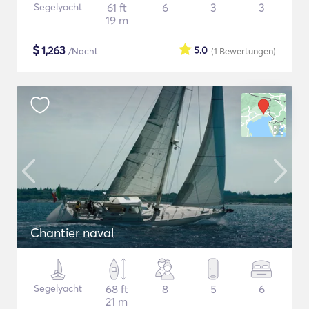
Segelyacht
61 ft
6
3
3
19 m
$
1,263
5.0
/Nacht
(1
Bewertungen
)
Chantier naval
Segelyacht
68 ft
8
5
6
21 m