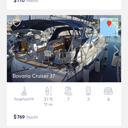
$
770
/Nacht
Bavaria Cruiser 37
Segelyacht
37 ft
7
3
4
11 m
$
769
/Nacht