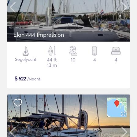
Elan 444 Impression
Segelyacht
44 ft
10
4
4
13 m
$
622
/Nacht