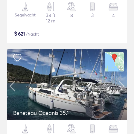
Segelyacht
38 ft
8
3
4
12 m
$
621
/Nacht
Beneteau Oceanis 35.1