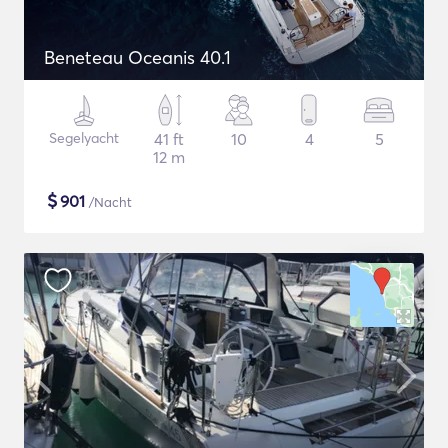
Beneteau Oceanis 40.1
Segelyacht
41 ft
10
4
5
12 m
$
901
/Nacht