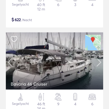
Segelyacht
40 ft
6
3
4
12 m
$
622
/Nacht
Bavaria 46 Cruiser
Segelyacht
46 ft
9
4
6
14 m