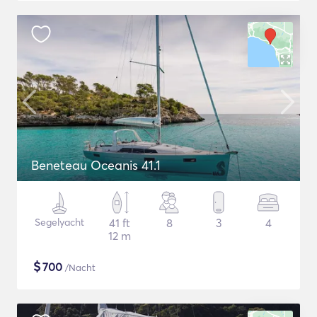
Beneteau Oceanis 41.1
Segelyacht
41 ft
8
3
4
12 m
$
700
/Nacht