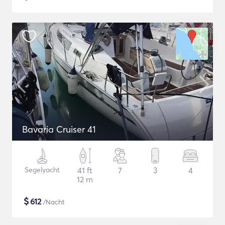
Bavaria Cruiser 41
Segelyacht
41 ft
7
3
4
12 m
$
612
/Nacht