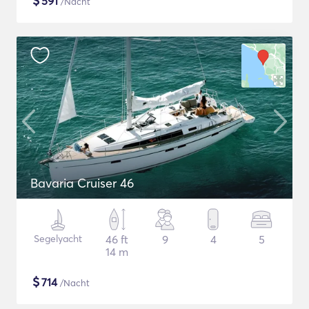
$
591
/Nacht
Bavaria Cruiser 46
Segelyacht
46 ft
9
4
5
14 m
$
714
/Nacht