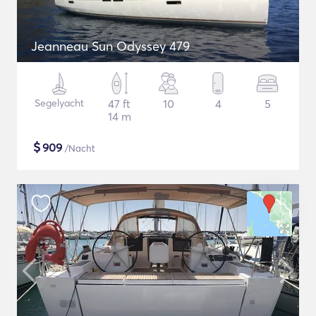
Jeanneau Sun Odyssey 479
Segelyacht
47 ft
10
4
5
14 m
$
909
/Nacht