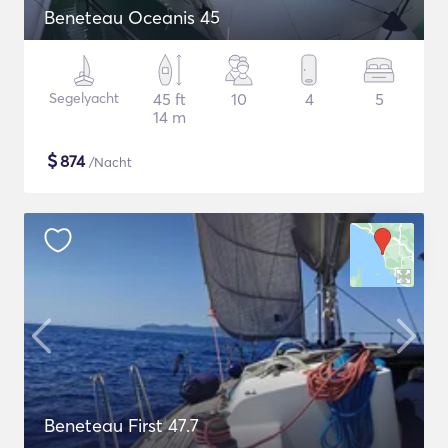
Beneteau Oceanis 45
Segelyacht
45 ft
10
4
5
14 m
$
874
/Nacht
Beneteau First 47.7