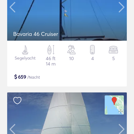
Bavaria 46 Cruiser
Segelyacht
46 ft
10
4
5
14 m
$
659
/Nacht