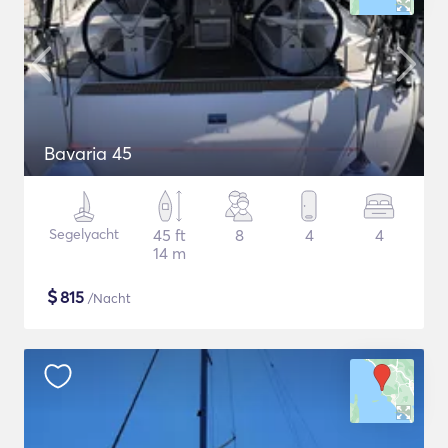
Bavaria 45
Segelyacht
45 ft
8
4
4
14 m
$
815
/Nacht