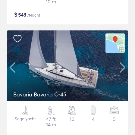
10 m
$
543
/Nacht
Bavaria Bavaria C-45
Segelyacht
47 ft
10
4
5
14 m