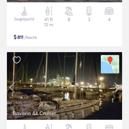
Segelyacht
41 ft
8
3
4
12 m
$
811
/Nacht
Bavaria 44 Cruiser