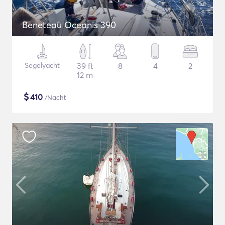
Beneteau Oceanis 390
Segelyacht
39 ft
8
4
2
12 m
$
410
/Nacht