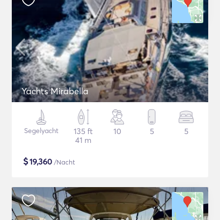
Yachts Mirabella
Segelyacht
135 ft
10
5
5
41 m
$
19,360
/Nacht