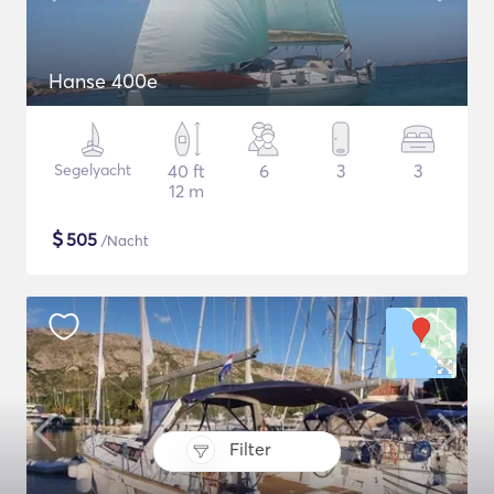
Hanse 400e
Segelyacht
40 ft
6
3
3
12 m
$
505
/Nacht
Filter