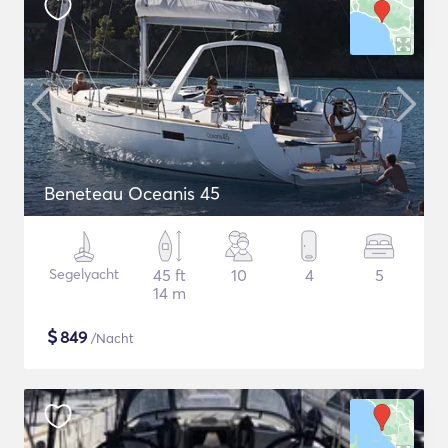
Beneteau Oceanis 45
Segelyacht
45 ft
10
4
5
14 m
$
849
/Nacht