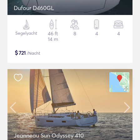
Dufour D460GL
Segelyacht
46 ft
8
4
4
14 m
$
721
/Nacht
Jeanneau Sun Odyssey 410