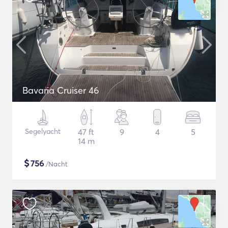
Bavaria Cruiser 46
Segelyacht
47 ft
9
4
5
14 m
$
756
/Nacht