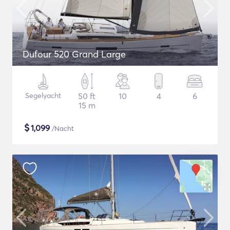
Dufour 520 Grand Large
Segelyacht
50 ft
10
4
6
15 m
$
1,099
/Nacht