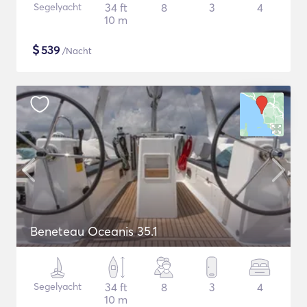
Segelyacht
34 ft
8
3
4
10 m
$
539
/Nacht
Beneteau Oceanis 35.1
Segelyacht
34 ft
8
3
4
10 m