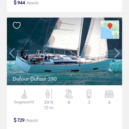
$
944
/Nacht
Dufour Dufour 390
Segelyacht
39 ft
8
3
4
12 m
$
729
/Nacht