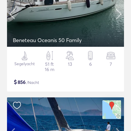
Beneteau Oceanis 50 Family
Segelyacht
51 ft
13
6
7
16 m
$
856
/Nacht