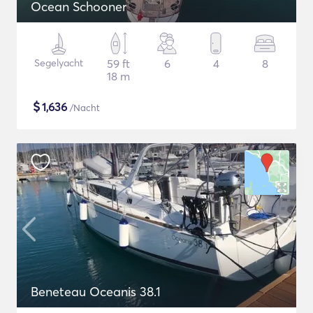
Ocean Schooner
Segelyacht
59 ft
6
4
8
18 m
$
1,636
/Nacht
Beneteau Oceanis 38.1