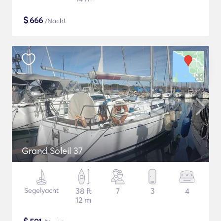
$
666
/Nacht
Grand Soleil 37
Segelyacht
38 ft
7
3
4
12 m