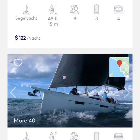
Segelyacht
48 ft
8
3
4
15 m
$
122
/Nacht
More 40