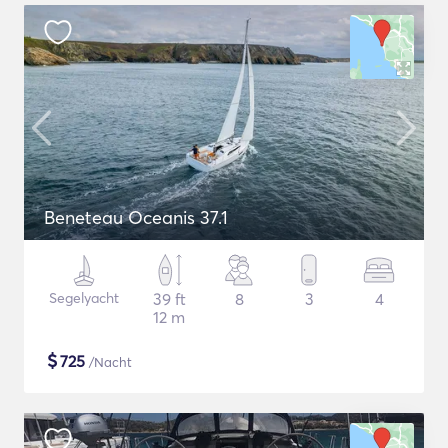
Beneteau Oceanis 37.1
Segelyacht
39 ft
8
3
4
12 m
$
725
/Nacht