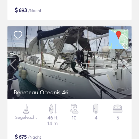
$
693
/Nacht
Beneteau Oceanis 46
Segelyacht
46 ft
10
4
5
14 m
$
675
/Nacht