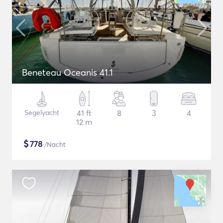
Beneteau Oceanis 41.1
Segelyacht
41 ft
8
3
4
12 m
$
778
/Nacht