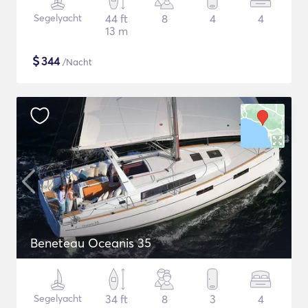
Segelyacht
44 ft
8
4
4
13 m
$
344
/Nacht
Beneteau Oceanis 35
Segelyacht
34 ft
8
3
4