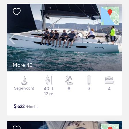
More 40
Segelyacht
40 ft
8
3
4
12 m
$
622
/Nacht