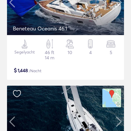
Beneteau Oceanis 46.1
Segelyacht
46 ft
10
4
5
14 m
$
1,448
/Nacht