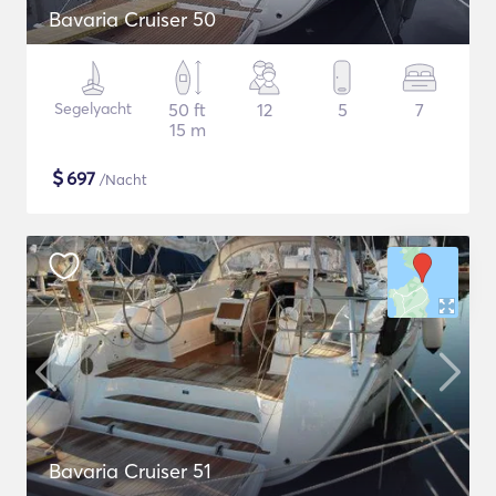
Bavaria Cruiser 50
Segelyacht
50 ft
12
5
7
15 m
$
697
/Nacht
Bavaria Cruiser 51