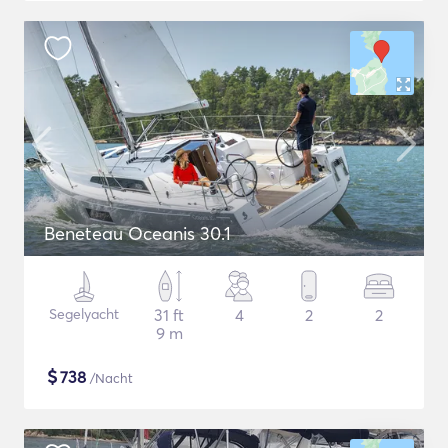
Beneteau Oceanis 30.1
Segelyacht
31 ft
4
2
2
9 m
$
738
/Nacht