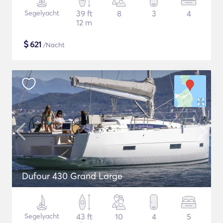
Segelyacht
39 ft
8
3
4
12 m
$
621
/Nacht
Dufour 430 Grand Large
Segelyacht
43 ft
10
4
5