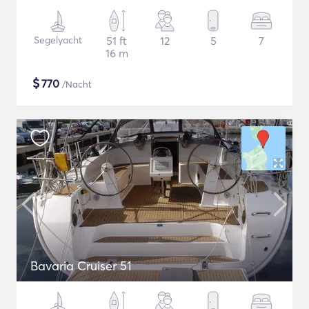
Segelyacht
51 ft
12
5
7
16 m
$
770
/Nacht
Bavaria Cruiser 51