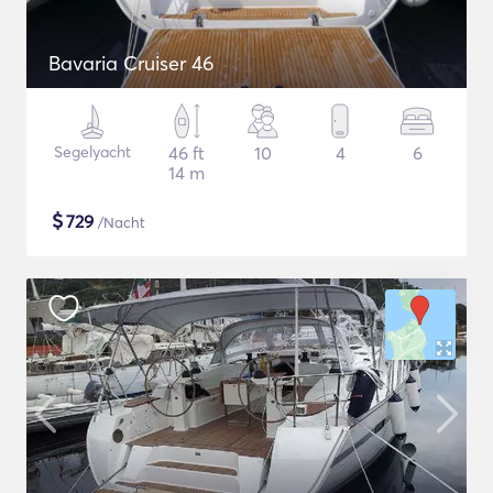
Bavaria Cruiser 46
Segelyacht
46 ft
10
4
6
14 m
$
729
/Nacht