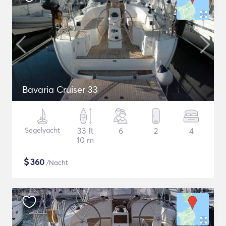
Bavaria Cruiser 33
Segelyacht
33 ft
6
2
4
10 m
$
360
/Nacht