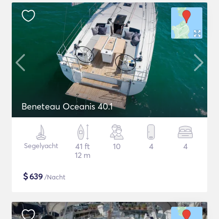
Beneteau Oceanis 40.1
Segelyacht
41 ft
10
4
4
12 m
$
639
/Nacht