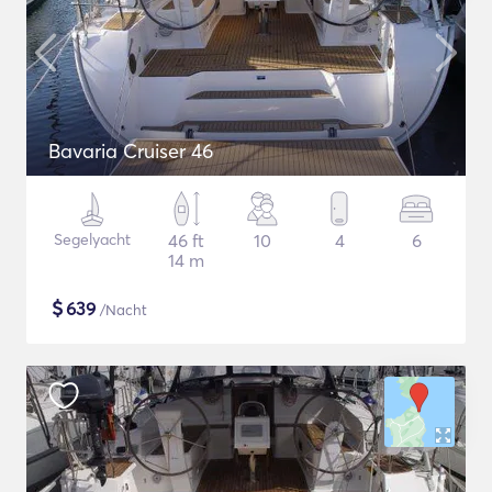
Bavaria Cruiser 46
Segelyacht
46 ft
10
4
6
14 m
$
639
/Nacht