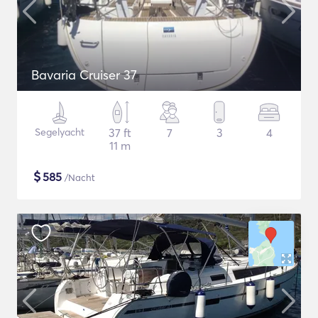
Bavaria Cruiser 37
Segelyacht
37 ft
7
3
4
11 m
$
585
/Nacht