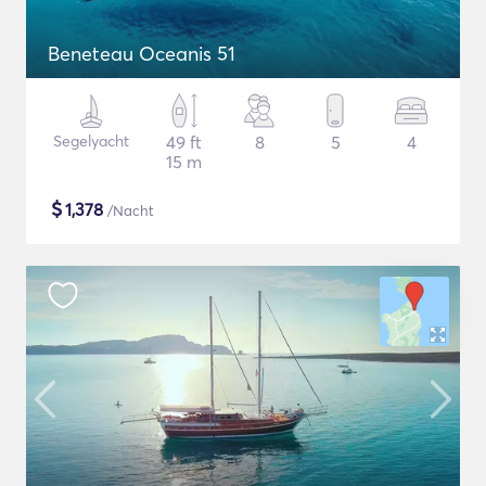
Beneteau Oceanis 51
Segelyacht
49 ft
8
5
4
15 m
$
1,378
/Nacht