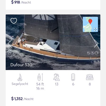
$
918
/Nacht
Dufour 530
Segelyacht
54 ft
13
6
8
16 m
$
1,352
/Nacht