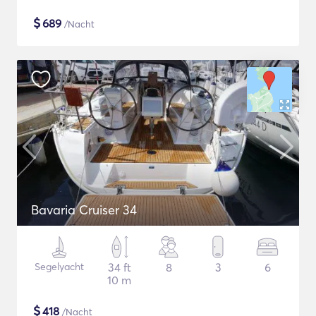
$
689
/Nacht
Bavaria Cruiser 34
Segelyacht
34 ft
8
3
6
10 m
$
418
/Nacht