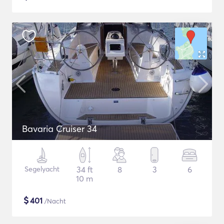
Bavaria Cruiser 34
Segelyacht
34 ft
8
3
6
10 m
$
401
/Nacht