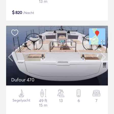
13 m
$
820
/Nacht
Dufour 470
Segelyacht
49 ft
13
6
7
15 m