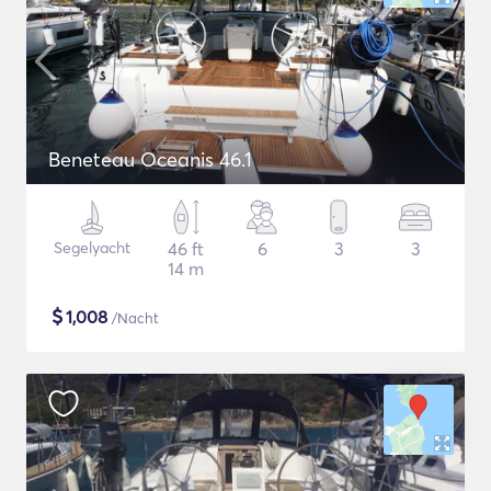
Beneteau Oceanis 46.1
Segelyacht
46 ft
6
3
3
14 m
$
1,008
/Nacht