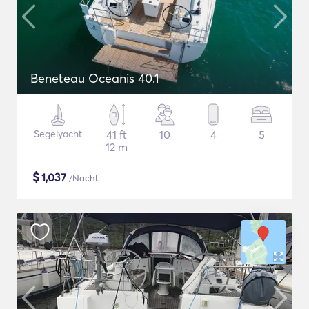
Beneteau Oceanis 40.1
Segelyacht
41 ft
10
4
5
12 m
$
1,037
/Nacht