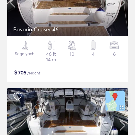
Bavaria Cruiser 46
Segelyacht
46 ft
10
4
6
14 m
$
705
/Nacht