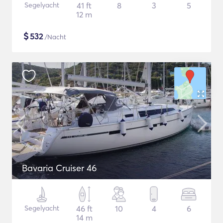
Segelyacht
41 ft
8
3
5
12 m
$
532
/Nacht
Bavaria Cruiser 46
Segelyacht
46 ft
10
4
6
14 m