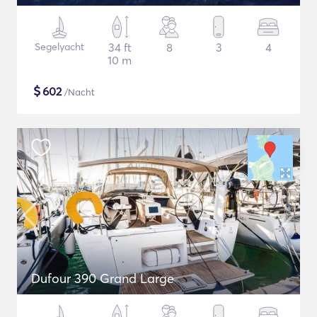
Segelyacht
34 ft
8
3
4
10 m
$
602
/Nacht
Dufour 390 Grand Large