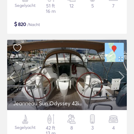
Segelyacht
51 ft
12
5
7
16 m
$
820
/Nacht
Jeanneau Sun Odyssey 42i
Segelyacht
42 ft
8
3
4
13 m