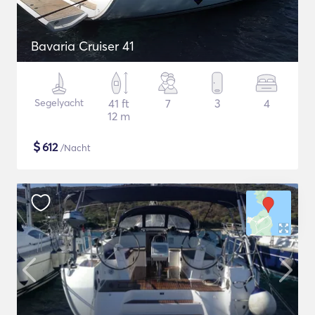
Bavaria Cruiser 41
Segelyacht
41 ft
7
3
4
12 m
$
612
/Nacht