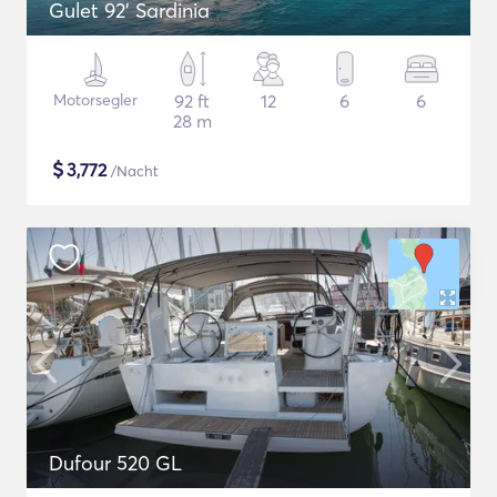
Gulet 92' Sardinia
Motorsegler
92 ft
12
6
6
28 m
$
3,772
/Nacht
Dufour 520 GL