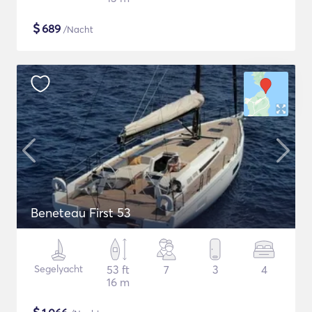
$
689
/Nacht
Beneteau First 53
Segelyacht
53 ft
7
3
4
16 m