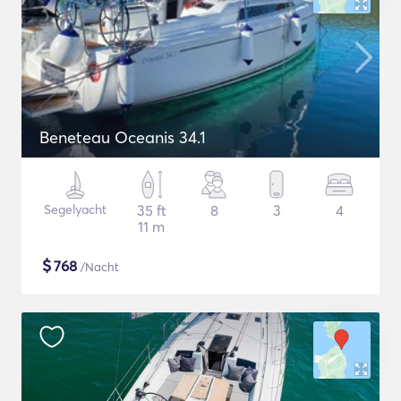
Beneteau Oceanis 34.1
Segelyacht
35 ft
8
3
4
11 m
$
768
/Nacht