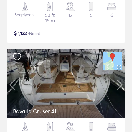
Segelyacht
50 ft
12
5
6
15 m
$
1,122
/Nacht
Bavaria Cruiser 41