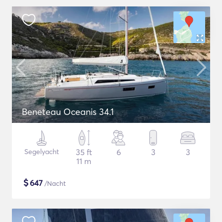
Beneteau Oceanis 34.1
Segelyacht
35 ft
6
3
3
11 m
$
647
/Nacht