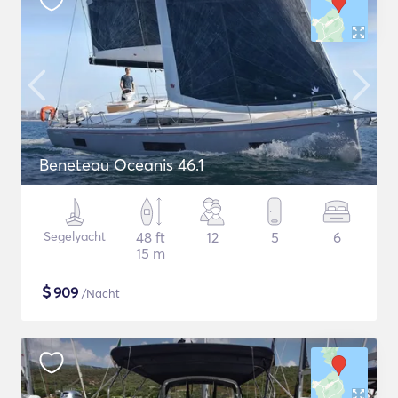
Beneteau Oceanis 46.1
Segelyacht
48 ft
12
5
6
15 m
$
909
/Nacht