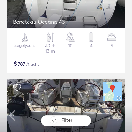
Beneteau Oceanis 43
Segelyacht
43 ft
10
4
5
13 m
$
787
/Nacht
Filter