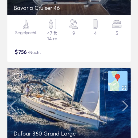
Bavaria Cruiser 46
Segelyacht
47 ft
9
4
5
14 m
$
756
/Nacht
Dufour 360 Grand Large