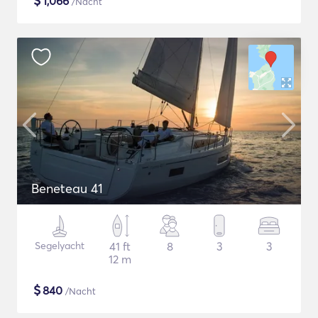
$
1,066
/Nacht
Beneteau 41
Segelyacht
41 ft
8
3
3
12 m
$
840
/Nacht