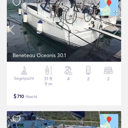
Beneteau Oceanis 30.1
Segelyacht
31 ft
4
2
2
9 m
$
710
/Nacht