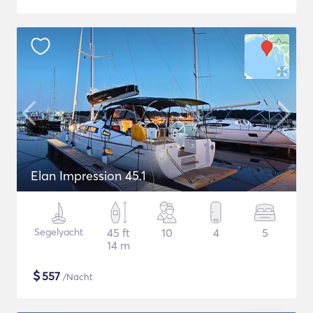
Elan Impression 45.1
Segelyacht
45 ft
10
4
5
14 m
$
557
/Nacht