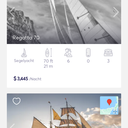
Regatta 70
Segelyacht
70 ft
6
0
3
21 m
$
3,445
/Nacht