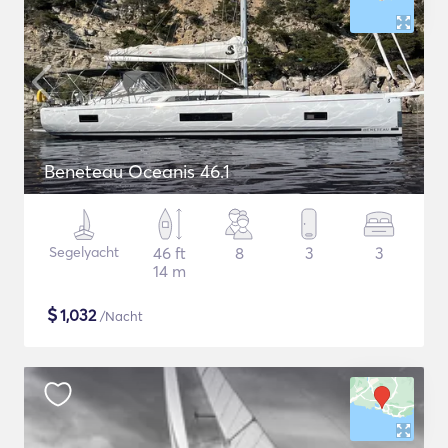
Beneteau Oceanis 46.1
Segelyacht
46 ft
8
3
3
14 m
$
1,032
/Nacht