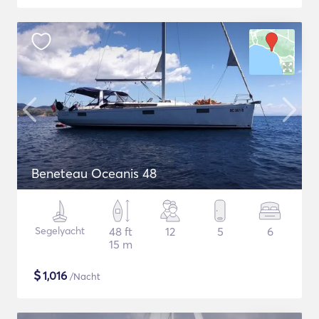
Beneteau Oceanis 48
Segelyacht
48 ft
12
5
6
15 m
$
1,016
/Nacht