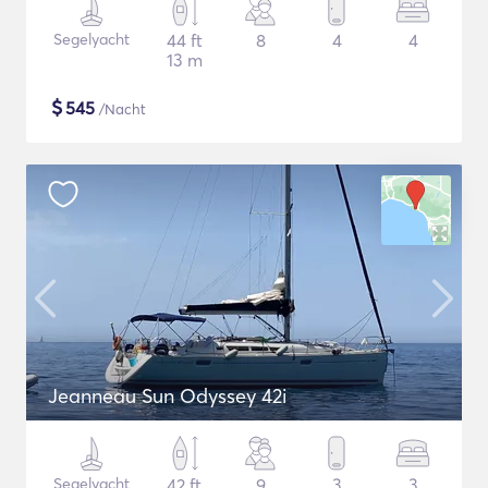
Segelyacht
44 ft
8
4
4
13 m
$
545
/Nacht
Jeanneau Sun Odyssey 42i
Segelyacht
42 ft
9
3
3