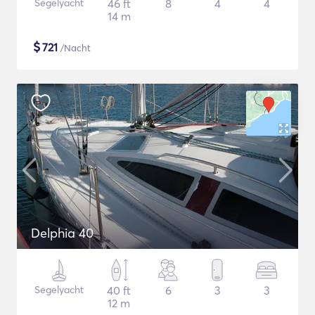
Segelyacht
46 ft
8
4
4
14 m
$
721
/Nacht
Delphia 40
Segelyacht
40 ft
6
3
3
12 m