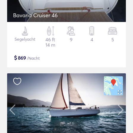
Bavaria Cruiser 46
Segelyacht
46 ft
9
4
5
14 m
$
869
/Nacht