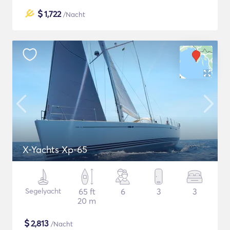
$
1,722
/Nacht
X-Yachts Xp-65
Segelyacht
65 ft
6
3
3
20 m
$
2,813
/Nacht