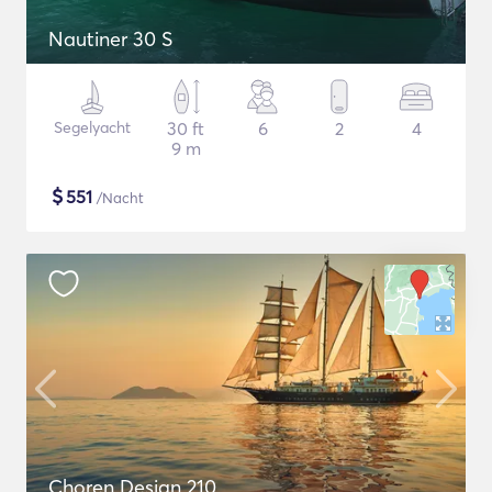
Nautiner 30 S
Segelyacht
30 ft
6
2
4
9 m
$
551
/Nacht
Choren Design 210