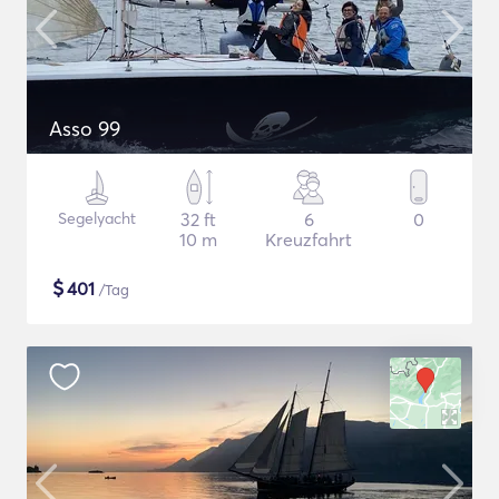
Asso 99
Segelyacht
32 ft
6
0
10 m
Kreuzfahrt
$
401
/Tag