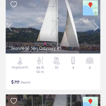
Jeanneau Sun Odyssey 45
Segelyacht
46 ft
10
4
4
14 m
$
717
/Nacht