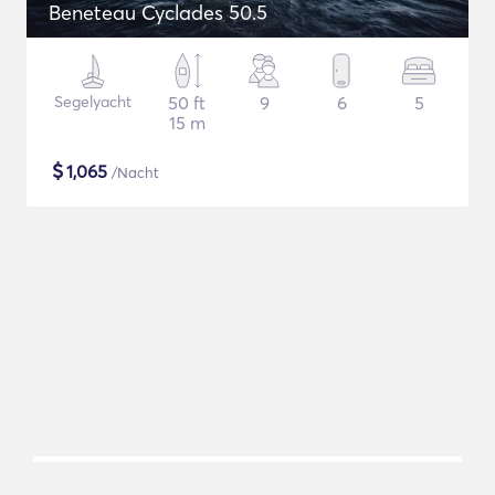
Beneteau Cyclades 50.5
Segelyacht
50 ft
9
6
5
15 m
$
1,065
/Nacht