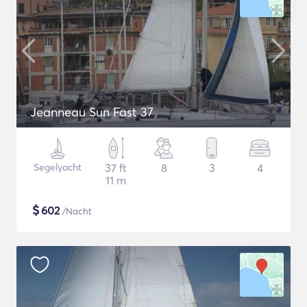
Jeanneau Sun Fast 37
Segelyacht
37 ft
8
3
4
11 m
$
602
/Nacht