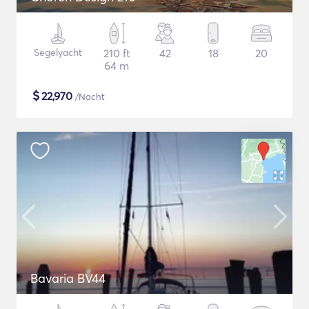
Segelyacht
210 ft
42
18
20
64 m
$
22,970
/Nacht
Bavaria BV44