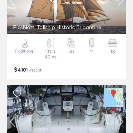
Picchiotti Tallship Historic Brigantine
Traditionell
131 ft
30
11
18
40 m
$
4,101
/Nacht