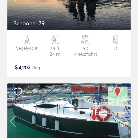
Schooner 79
Segelyacht
79 ft
50
0
24 m
Kreuzfahrt
$
4,203
/Tag