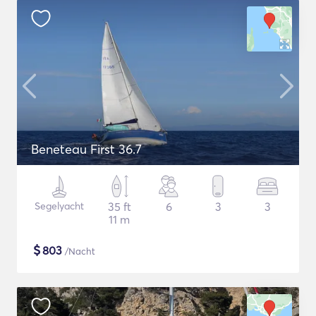
Beneteau First 36.7
Segelyacht
35 ft
6
3
3
11 m
$
803
/Nacht