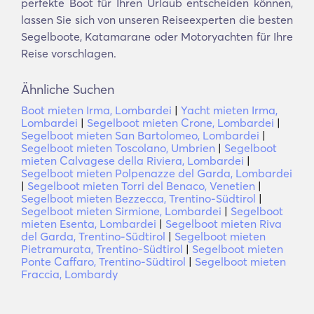
perfekte Boot für Ihren Urlaub entscheiden können,
lassen Sie sich von unseren Reiseexperten die besten
Segelboote, Katamarane oder Motoryachten für Ihre
Reise vorschlagen.
Ähnliche Suchen
Boot mieten Irma, Lombardei
|
Yacht mieten Irma,
Lombardei
|
Segelboot mieten Crone, Lombardei
|
Segelboot mieten San Bartolomeo, Lombardei
|
Segelboot mieten Toscolano, Umbrien
|
Segelboot
mieten Calvagese della Riviera, Lombardei
|
Segelboot mieten Polpenazze del Garda, Lombardei
|
Segelboot mieten Torri del Benaco, Venetien
|
Segelboot mieten Bezzecca, Trentino-Südtirol
|
Segelboot mieten Sirmione, Lombardei
|
Segelboot
mieten Esenta, Lombardei
|
Segelboot mieten Riva
del Garda, Trentino-Südtirol
|
Segelboot mieten
Pietramurata, Trentino-Südtirol
|
Segelboot mieten
Ponte Caffaro, Trentino-Südtirol
|
Segelboot mieten
Fraccia, Lombardy