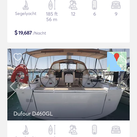
Segelyacht
185 ft
12
6
9
56 m
$
19,687
/Nacht
Dufour D460GL