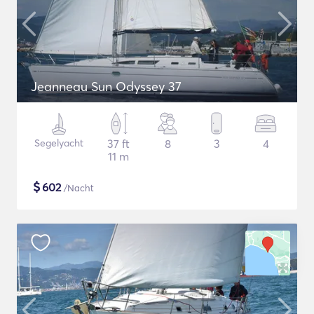
Jeanneau Sun Odyssey 37
Segelyacht
37 ft
8
3
4
11 m
$
602
/Nacht