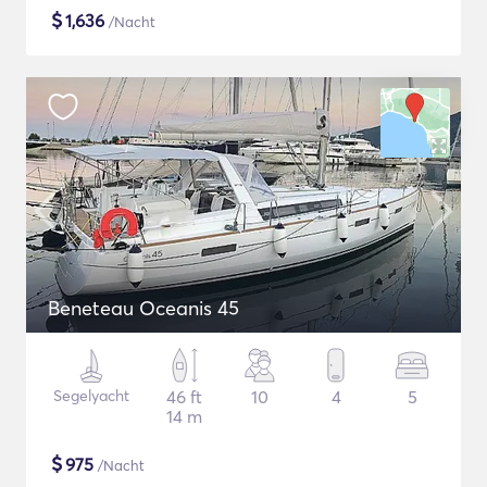
$
1,636
/Nacht
Beneteau Oceanis 45
Segelyacht
46 ft
10
4
5
14 m
$
975
/Nacht