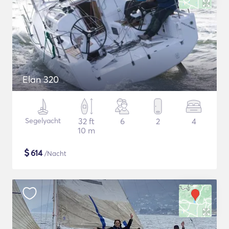
Elan 320
Segelyacht
32 ft
6
2
4
10 m
$
614
/Nacht