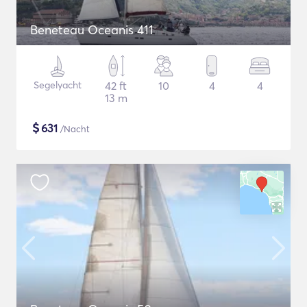
Beneteau Oceanis 411
Segelyacht
42 ft
10
4
4
13 m
$
631
/Nacht