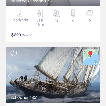
Beneteau Oceanis 50
Segelyacht
51 ft
12
6
6
16 m
$
890
/Nacht
Schooner 185'