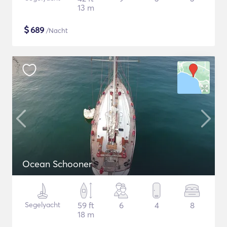
13 m
$
689
/Nacht
Ocean Schooner
Segelyacht
59 ft
6
4
8
18 m