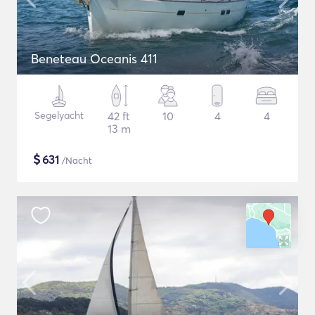
Beneteau Oceanis 411
Segelyacht
42 ft
10
4
4
13 m
$
631
/Nacht