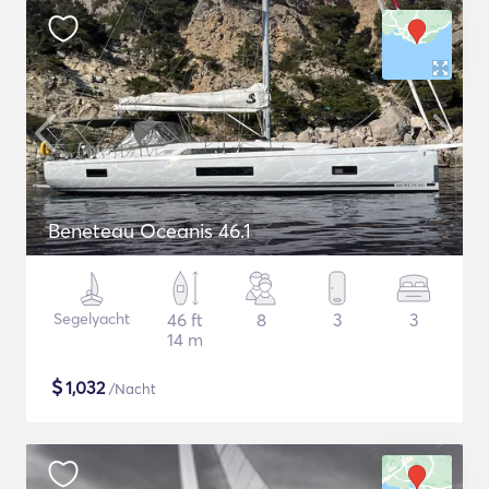
Beneteau Oceanis 46.1
Segelyacht
46 ft
8
3
3
14 m
$
1,032
/Nacht