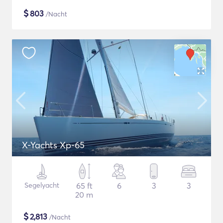
$
803
/Nacht
X-Yachts Xp-65
Segelyacht
65 ft
6
3
3
20 m
$
2,813
/Nacht