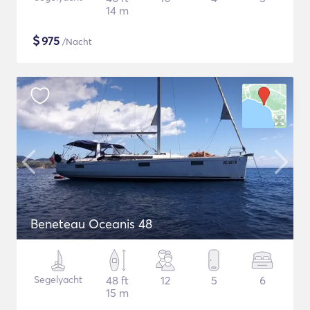
14 m
$
975
/Nacht
Beneteau Oceanis 48
Segelyacht
48 ft
12
5
6
15 m