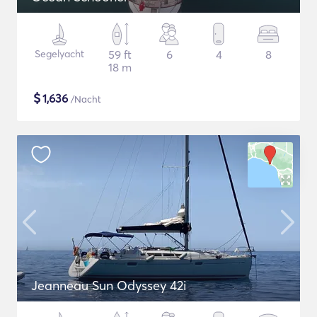
Segelyacht
59 ft
6
4
8
18 m
$
1,636
/Nacht
Jeanneau Sun Odyssey 42i