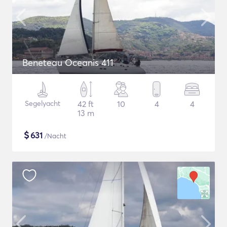
Beneteau Oceanis 411
Segelyacht
42 ft
10
4
4
13 m
$
631
/Nacht