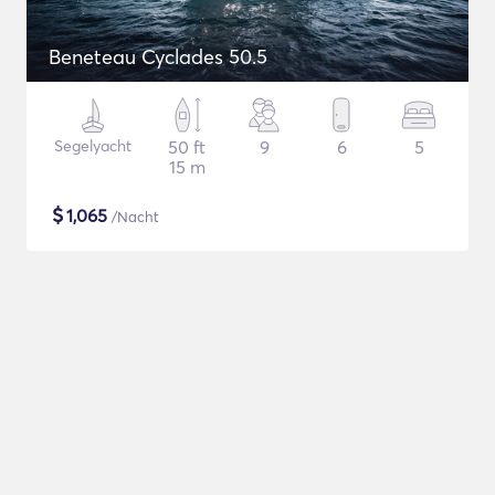
Beneteau Cyclades 50.5
Segelyacht
50 ft
9
6
5
15 m
$
1,065
/Nacht