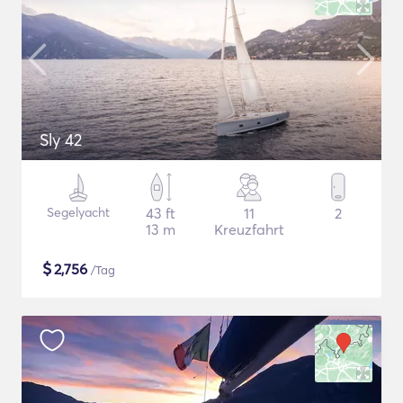
Sly 42
Segelyacht
43 ft
11
2
13 m
Kreuzfahrt
$
2,756
/Tag