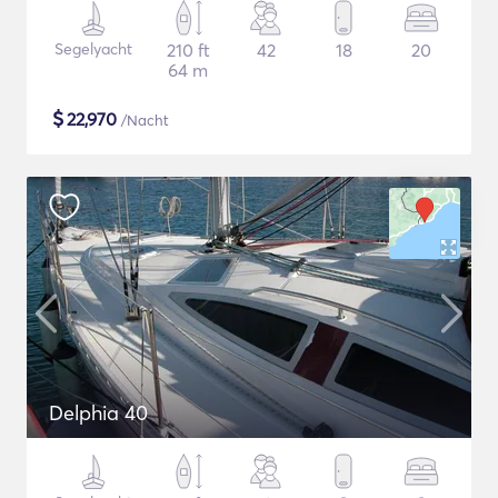
Segelyacht
210 ft
42
18
20
64 m
$
22,970
/Nacht
Delphia 40