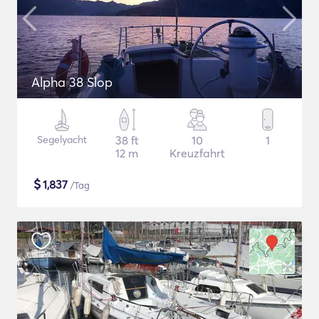
Alpha 38 Slop
Segelyacht
38 ft
10
1
12 m
Kreuzfahrt
$
1,837
/Tag