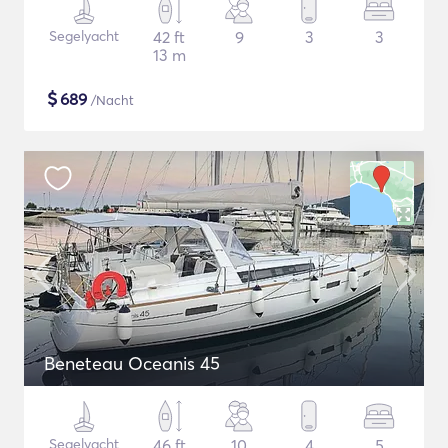
Segelyacht
42 ft
9
3
3
13 m
$
689
/Nacht
Beneteau Oceanis 45
Segelyacht
46 ft
10
4
5