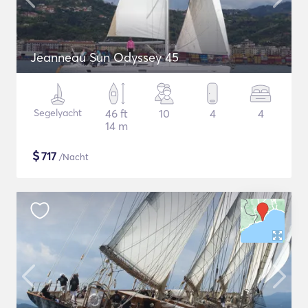
Jeanneau Sun Odyssey 45
Segelyacht
46 ft
10
4
4
14 m
$
717
/Nacht