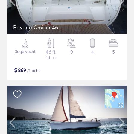
Bavaria Cruiser 46
Segelyacht
46 ft
9
4
5
14 m
$
869
/Nacht