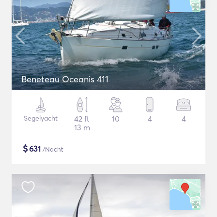
Beneteau Oceanis 411
Segelyacht
42 ft
10
4
4
13 m
$
631
/Nacht