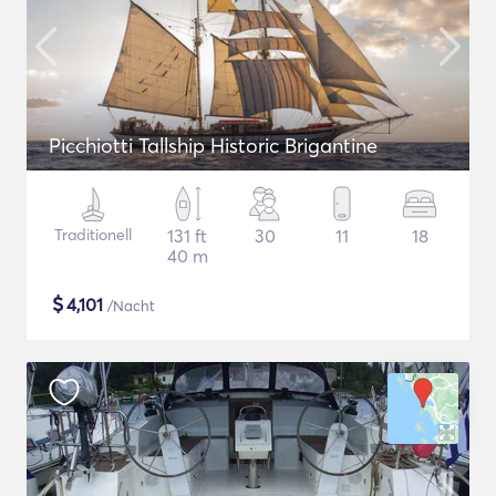
Picchiotti Tallship Historic Brigantine
Traditionell
131 ft
30
11
18
40 m
$
4,101
/Nacht