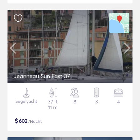
Jeanneau Sun Fast 37
Segelyacht
37 ft
8
3
4
11 m
$
602
/Nacht