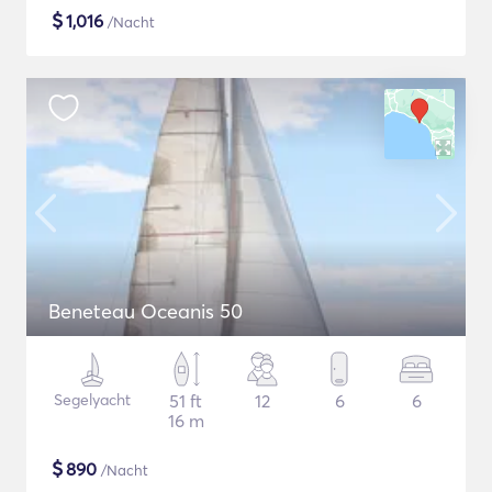
$
1,016
/Nacht
Beneteau Oceanis 50
Segelyacht
51 ft
12
6
6
16 m
$
890
/Nacht