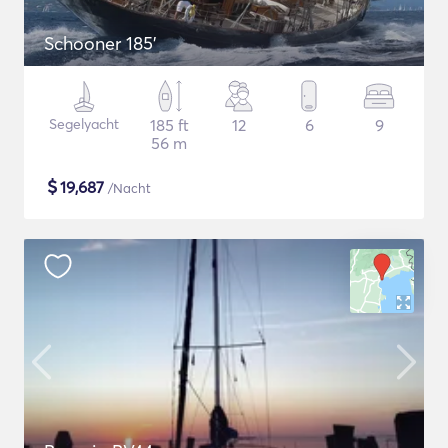
Schooner 185'
Segelyacht
185 ft
12
6
9
56 m
$
19,687
/Nacht