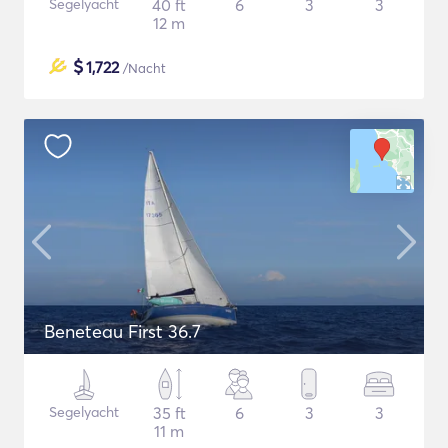
Segelyacht
40 ft
6
3
3
12 m
$
1,722
/Nacht
Beneteau First 36.7
Segelyacht
35 ft
6
3
3
11 m