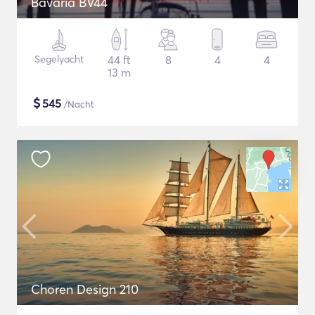
Bavaria BV44
Segelyacht
44 ft
8
4
4
13 m
$
545
/Nacht
Choren Design 210