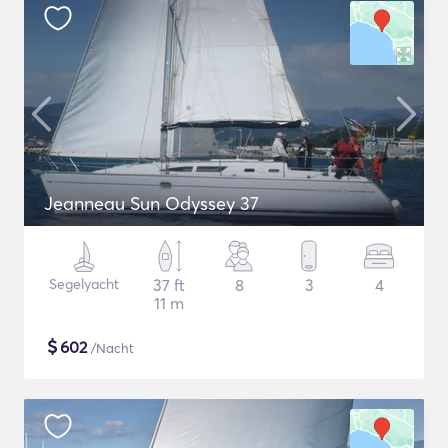
Jeanneau Sun Odyssey 37
Segelyacht
37 ft
8
3
4
11 m
$
602
/Nacht