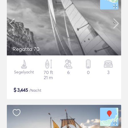
Regatta 70
Segelyacht
70 ft
6
0
3
21 m
$
3,445
/Nacht