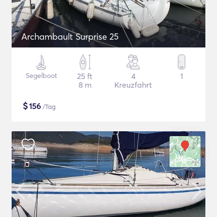
Archambault Surprise 25
Segelboot
25 ft
4
1
8 m
Kreuzfahrt
$
156
/Tag