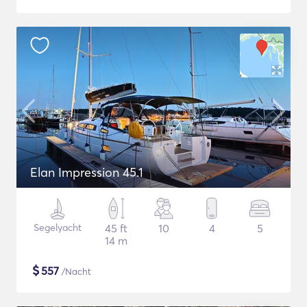
Elan Impression 45.1
Segelyacht
45 ft
10
4
5
14 m
$
557
/Nacht