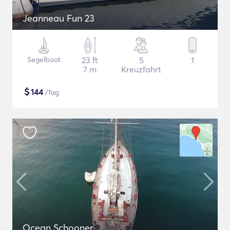
Jeanneau Fun 23
Segelboot
23 ft
5
1
7 m
Kreuzfahrt
$
144
/Tag
Ocean Schooner