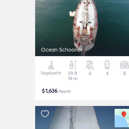
Ocean Schooner
Segelyacht
59 ft
6
4
8
18 m
$
1,636
/Nacht