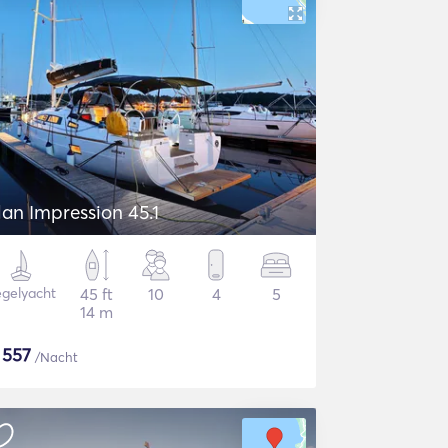
lan Impression 45.1
gelyacht
45 ft
10
4
5
14 m
$
557
/Nacht