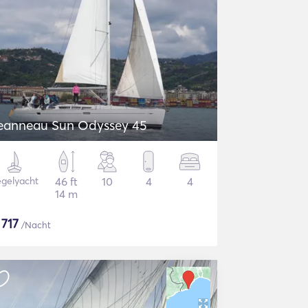
eanneau Sun Odyssey 45
gelyacht
46 ft
10
4
4
14 m
$
717
/Nacht