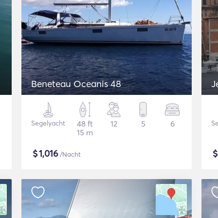
Beneteau Oceanis 48
J
Segelyacht
48 ft
12
5
6
Se
15 m
$
1,016
/Nacht