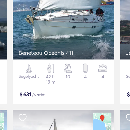
Beneteau Oceanis 411
J
Segelyacht
42 ft
10
4
4
Se
13 m
$
631
/Nacht