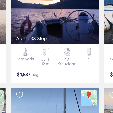
Alpha 38 Slop
J
Segelyacht
38 ft
10
1
S
12 m
Kreuzfahrt
$
1,837
/Tag