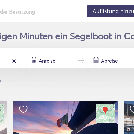
Auflistung hinz
 die Besatzung.
nigen Minuten ein Segelboot in C
a