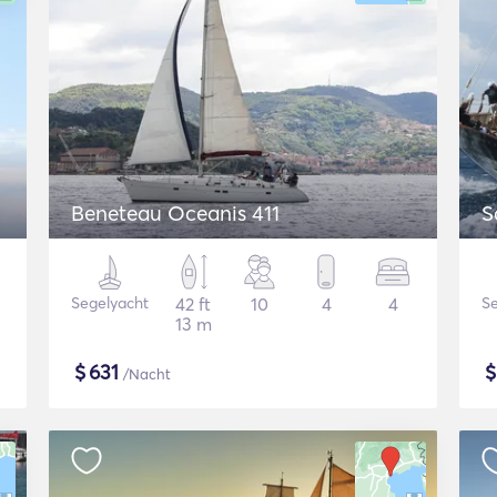
Beneteau Oceanis 411
S
Segelyacht
42 ft
10
4
4
Se
13 m
$
631
/Nacht