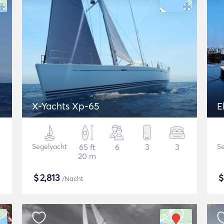
X-Yachts Xp-65
E
Segelyacht
65 ft
6
3
3
Se
20 m
$
2,813
/Nacht