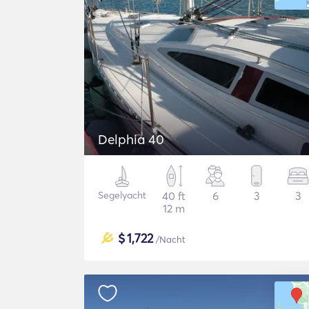
Delphia 40
Segelyacht
40 ft
6
3
3
12 m
$
1,722
/Nacht