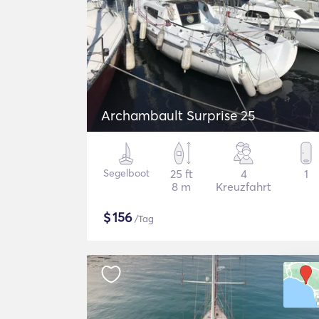
Archambault Surprise 25
Segelboot
25 ft
4
1
8 m
Kreuzfahrt
$
156
/Tag