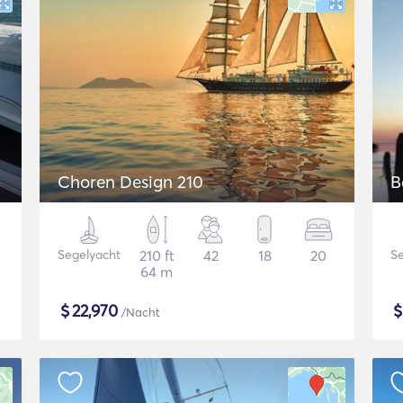
Choren Design 210
B
Segelyacht
210 ft
42
18
20
Se
64 m
$
22,970
/Nacht