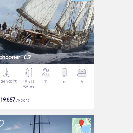
chooner 185'
gelyacht
185 ft
12
6
9
56 m
$
19,687
/Nacht