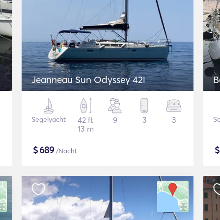
Jeanneau Sun Odyssey 42i
B
Segelyacht
42 ft
9
3
3
Se
13 m
$
689
/Nacht