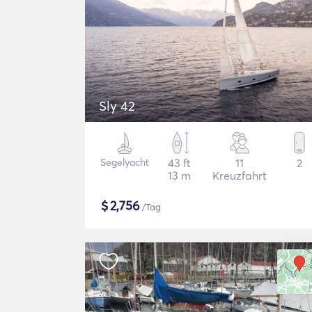
Sly 42
Segelyacht
43 ft
11
2
13 m
Kreuzfahrt
$
2,756
/Tag