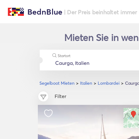
BednBlue
| Der Preis beinhaltet immer
Mieten Sie in we
Startort
Segelboot Mieten
Italien
Lombardei
Caurg
Filter