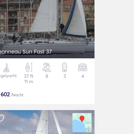
eanneau Sun Fast 37
gelyacht
37 ft
8
3
4
11 m
$
602
/Nacht