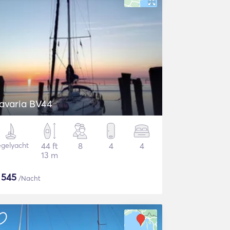
avaria BV44
gelyacht
44 ft
8
4
4
13 m
$
545
/Nacht