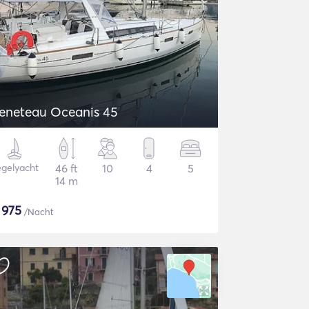
eneteau Oceanis 45
gelyacht
46 ft
10
4
5
14 m
$
975
/Nacht