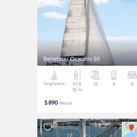
Beneteau Oceanis 50
Segelyacht
51 ft
12
6
6
16 m
$
890
/Nacht