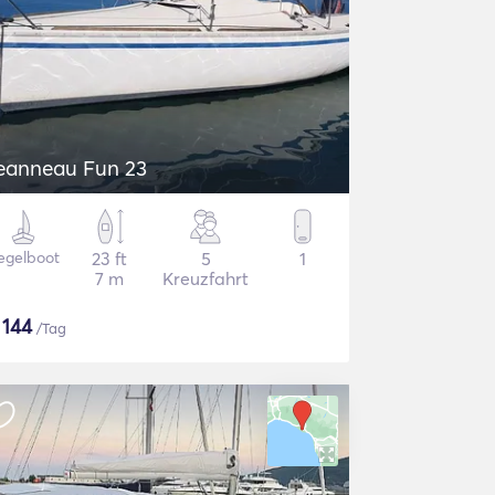
eanneau Fun 23
egelboot
23 ft
5
1
7 m
Kreuzfahrt
$
144
/Tag