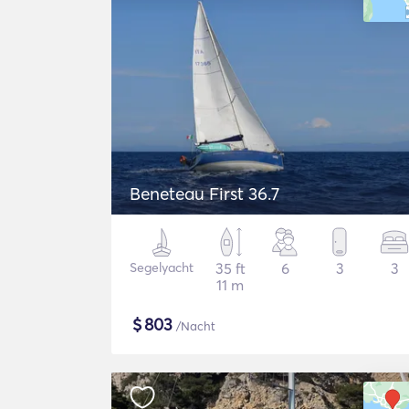
Beneteau First 36.7
Segelyacht
35 ft
6
3
3
11 m
$
803
/Nacht