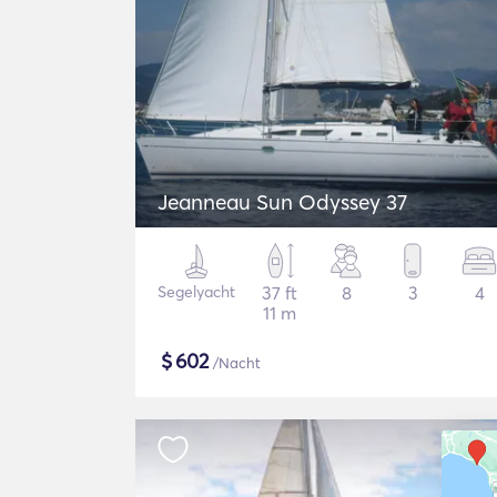
Jeanneau Sun Odyssey 37
Segelyacht
37 ft
8
3
4
11 m
$
602
/Nacht