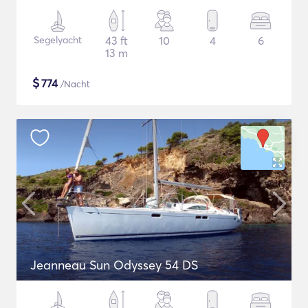
Segelyacht
43 ft
10
4
6
13 m
$
774
/Nacht
Jeanneau Sun Odyssey 54 DS