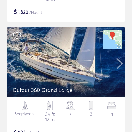
$
1,320
/Nacht
Dufour 360 Grand Large
Segelyacht
39 ft
7
3
4
12 m