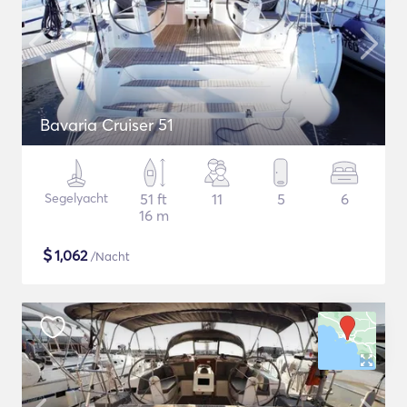
Bavaria Cruiser 51
Segelyacht
51 ft
11
5
6
16 m
$
1,062
/Nacht