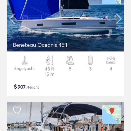
Beneteau Oceanis 46.1
Segelyacht
48 ft
8
3
4
15 m
$
907
/Nacht