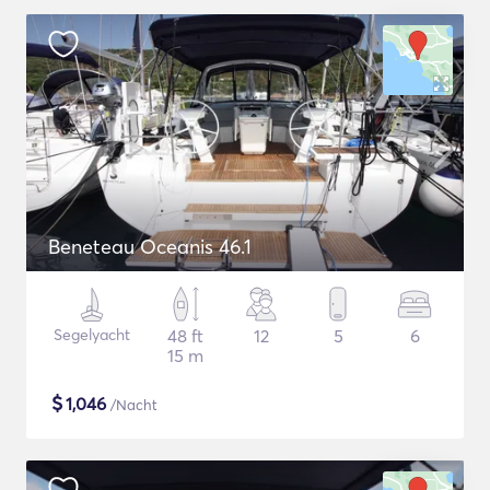
Beneteau Oceanis 46.1
Segelyacht
48 ft
12
5
6
15 m
$
1,046
/Nacht