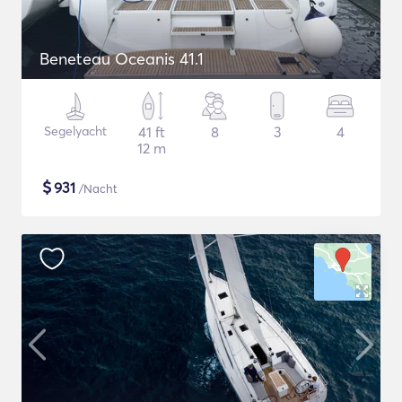
Beneteau Oceanis 41.1
Segelyacht
41 ft
8
3
4
12 m
$
931
/Nacht