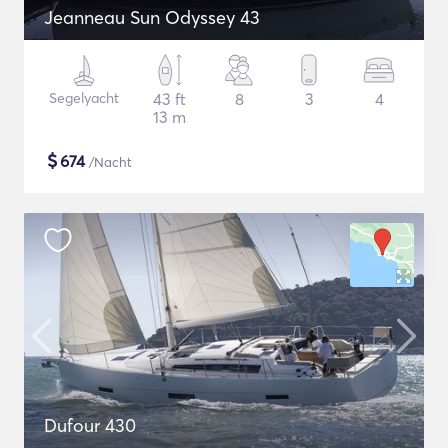
Jeanneau Sun Odyssey 43
Segelyacht
43 ft
8
3
4
13 m
$
674
/Nacht
Dufour 430