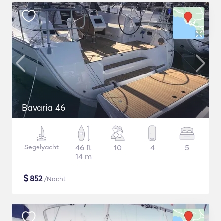
Bavaria 46
Segelyacht
46 ft
10
4
5
14 m
$
852
/Nacht