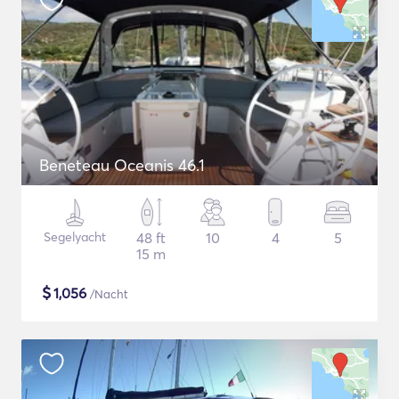
Beneteau Oceanis 46.1
Segelyacht
48 ft
10
4
5
15 m
$
1,056
/Nacht