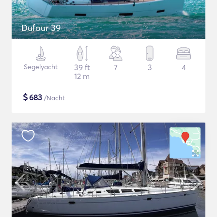
Dufour 39
Segelyacht
39 ft
7
3
4
12 m
$
683
/Nacht