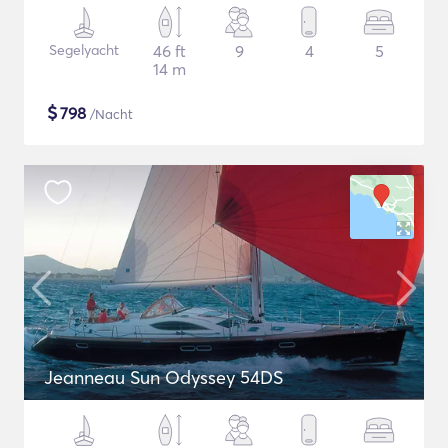
Segelyacht
46 ft
9
4
5
14 m
$
798
/Nacht
Jeanneau Sun Odyssey 54DS