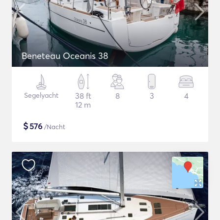
Beneteau Oceanis 38
Segelyacht
38 ft
8
3
4
12 m
$
576
/Nacht