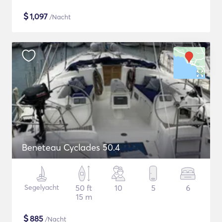
$
1,097
/Nacht
Beneteau Cyclades 50.4
Segelyacht
50 ft
10
5
6
15 m
$
885
/Nacht