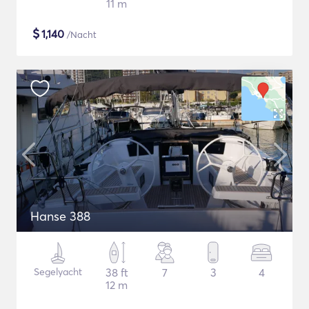
11 m
$
1,140
/Nacht
Hanse 388
Segelyacht
38 ft
7
3
4
12 m