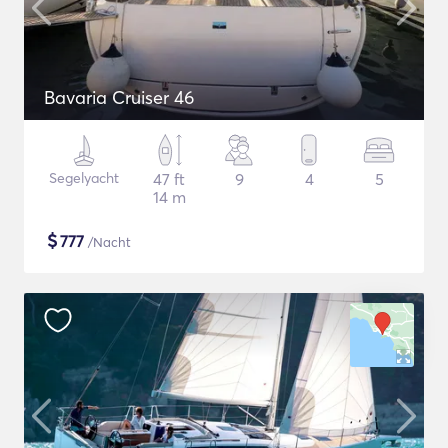
Bavaria Cruiser 46
Segelyacht
47 ft
9
4
5
14 m
$
777
/Nacht