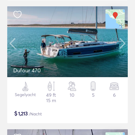
Dufour 470
Segelyacht
49 ft
10
5
6
15 m
$
1,213
/Nacht