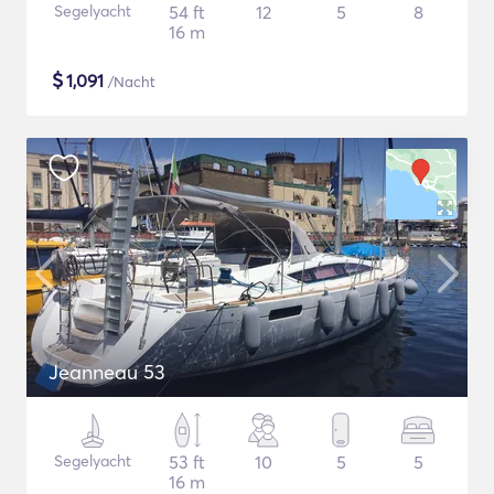
Segelyacht
54 ft
12
5
8
16 m
$
1,091
/Nacht
Jeanneau 53
Segelyacht
53 ft
10
5
5
16 m