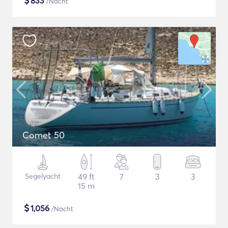
$
833
/Nacht
Comet 50
Segelyacht
49 ft
7
3
3
15 m
$
1,056
/Nacht