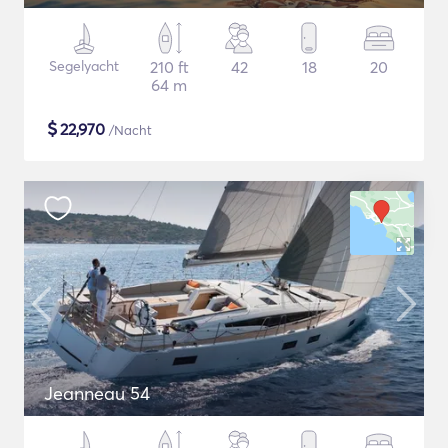
Segelyacht
210 ft
42
18
20
64 m
$
22,970
/Nacht
Jeanneau 54