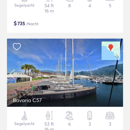
Segelyacht
54 ft
8
4
5
16 m
$
735
/Nacht
Bavaria C57
Segelyacht
53 ft
6
3
3
16 m