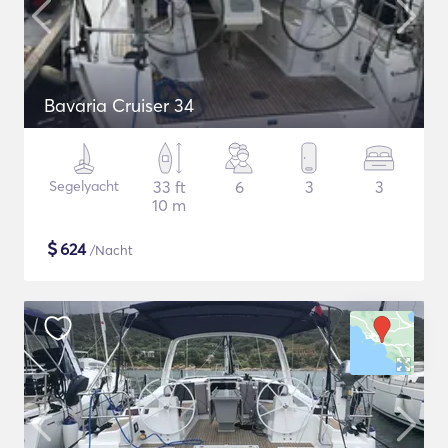
Bavaria Cruiser 34
Segelyacht
33 ft
6
3
3
10 m
$
624
/Nacht