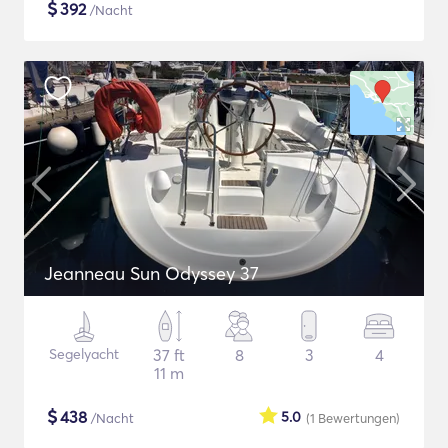
$
392
/Nacht
Jeanneau Sun Odyssey 37
Segelyacht
37 ft
8
3
4
11 m
$
438
5.0
/Nacht
(1
Bewertungen
)