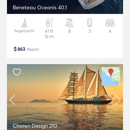
Beneteau Oceanis 40.1
Segelyacht
41 ft
8
3
4
12 m
$
863
/Nacht
Choren Design 210