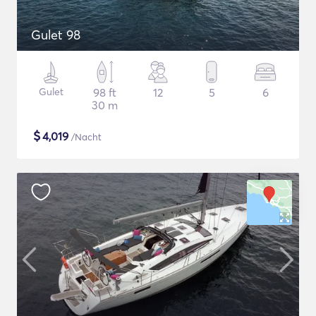
Gulet 98
Gulet
98 ft
12
5
6
30 m
$
4,019
/Nacht