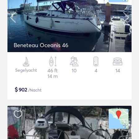
Beneteau Oceanis 46
Segelyacht
46 ft
10
4
14
14 m
$
902
/Nacht