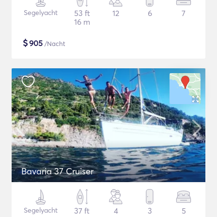
Segelyacht
53 ft
12
6
7
16 m
$
905
/Nacht
Bavaria 37 Cruiser
Segelyacht
37 ft
4
3
5