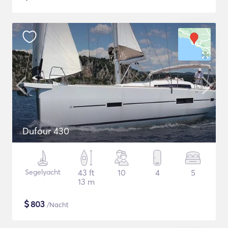
Dufour 430
Segelyacht
43 ft
10
4
5
13 m
$
803
/Nacht