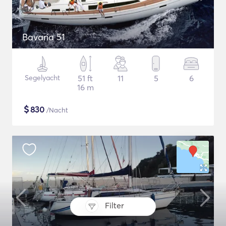
Bavaria 51
Segelyacht
51 ft
11
5
6
16 m
$
830
/Nacht
Filter