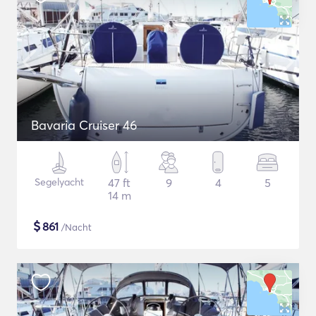
Bavaria Cruiser 46
Segelyacht
47 ft
9
4
5
14 m
$
861
/Nacht