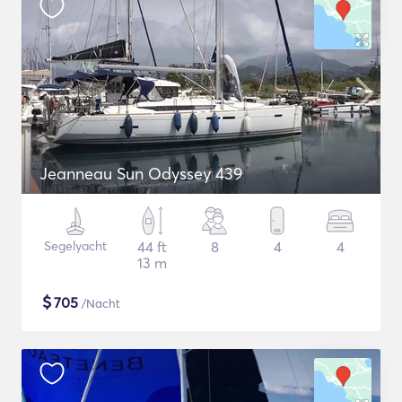
Jeanneau Sun Odyssey 439
Segelyacht
44 ft
8
4
4
13 m
$
705
/Nacht