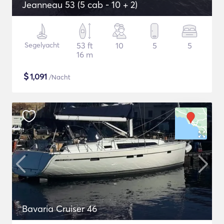
Jeanneau 53 (5 cab - 10 + 2)
Segelyacht
53 ft
10
5
5
16 m
$
1,091
/Nacht
Bavaria Cruiser 46