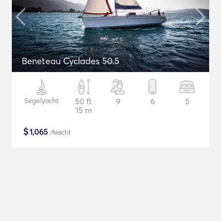
Beneteau Cyclades 50.5
Segelyacht
50 ft
9
6
5
15 m
$
1,065
/Nacht