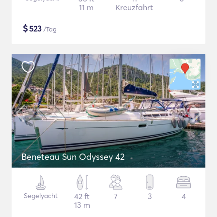
11 m
Kreuzfahrt
$
523
/Tag
Beneteau Sun Odyssey 42
Segelyacht
42 ft
7
3
4
13 m