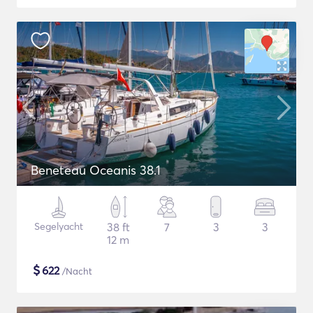
Beneteau Oceanis 38.1
Segelyacht
38 ft
7
3
3
12 m
$
622
/Nacht