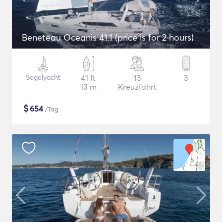
Beneteau Oceanis 41.1 (price is for 2 hours)
Segelyacht
41 ft
13
3
13 m
Kreuzfahrt
$
654
/Tag