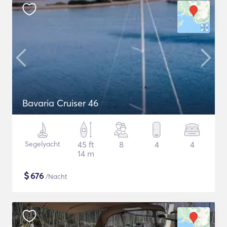
Bavaria Cruiser 46
Segelyacht
45 ft
8
4
4
14 m
$
676
/Nacht