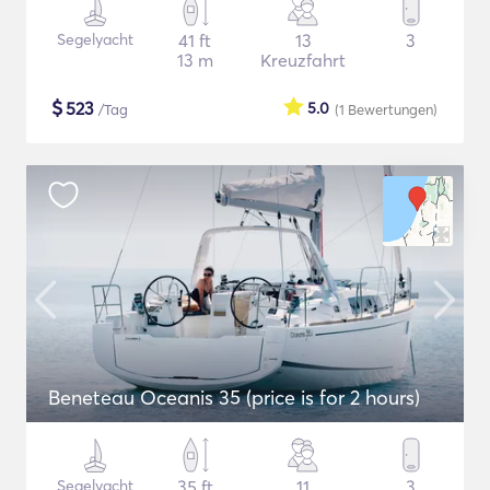
Segelyacht
41 ft
13
3
13 m
Kreuzfahrt
$
523
5.0
/Tag
(1
Bewertungen
)
Beneteau Oceanis 35 (price is for 2 hours)
Segelyacht
35 ft
11
3