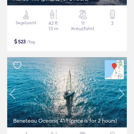
Segelyacht
42 ft
11
3
13 m
Kreuzfahrt
$
523
/Tag
Beneteau Oceanis 41.1 (price is for 2 hours)