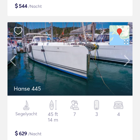
$
544
/Nacht
Hanse 445
Segelyacht
45 ft
7
3
4
14 m
$
629
/Nacht