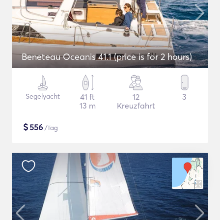
Beneteau Oceanis 41.1 (price is for 2 hours)
Segelyacht
41 ft
12
3
13 m
Kreuzfahrt
$
556
/Tag