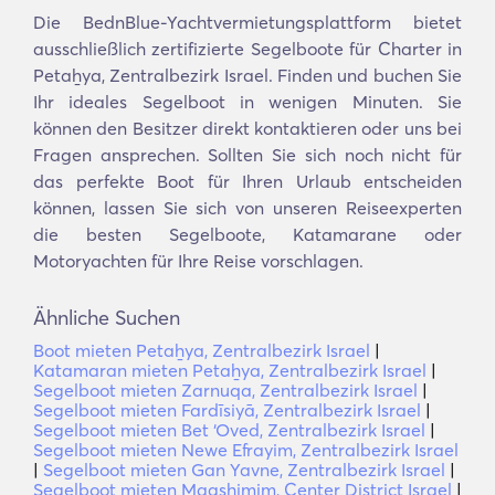
Die BednBlue-Yachtvermietungsplattform bietet
ausschließlich zertifizierte Segelboote für Charter in
Petaẖya, Zentralbezirk Israel. Finden und buchen Sie
Ihr ideales Segelboot in wenigen Minuten. Sie
können den Besitzer direkt kontaktieren oder uns bei
Fragen ansprechen. Sollten Sie sich noch nicht für
das perfekte Boot für Ihren Urlaub entscheiden
können, lassen Sie sich von unseren Reiseexperten
die besten Segelboote, Katamarane oder
Motoryachten für Ihre Reise vorschlagen.
Ähnliche Suchen
Boot mieten Petaẖya, Zentralbezirk Israel
|
Katamaran mieten Petaẖya, Zentralbezirk Israel
|
Segelboot mieten Zarnuqa, Zentralbezirk Israel
|
Segelboot mieten Fardīsiyā, Zentralbezirk Israel
|
Segelboot mieten Bet ‘Oved, Zentralbezirk Israel
|
Segelboot mieten Newe Efrayim, Zentralbezirk Israel
|
Segelboot mieten Gan Yavne, Zentralbezirk Israel
|
Segelboot mieten Magshimim, Center District Israel
|