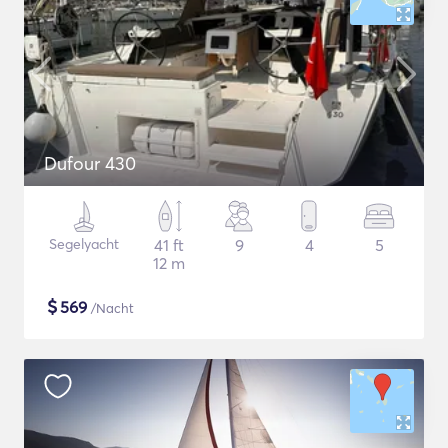
Dufour 430
Segelyacht
41 ft
9
4
5
12 m
$
569
/Nacht