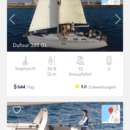
Dufour 385 GL
Segelyacht
39 ft
13
3
12 m
Kreuzfahrt
$
644
5.0
/Tag
(3
Bewertungen
)