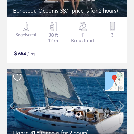
Beneteau Oceanis 38.1 (price is for 2 hours)
Segelyacht
38 ft
11
3
12 m
Kreuzfahrt
$
654
/Tag
Hanse 41.5 (price is for 2 hours)