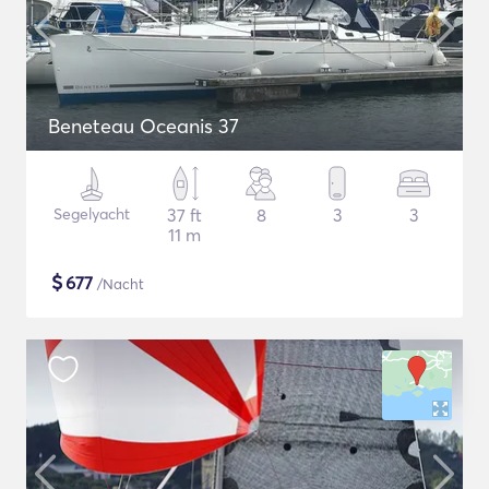
Beneteau Oceanis 37
Segelyacht
37 ft
8
3
3
11 m
$
677
/Nacht