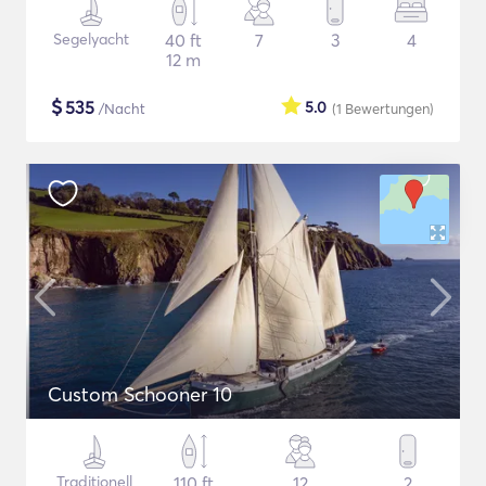
Segelyacht
40 ft
7
3
4
12 m
$
535
5.0
/Nacht
(1
Bewertungen
)
Custom Schooner 10
Traditionell
110 ft
12
2