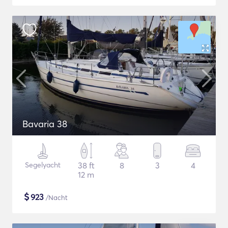
Bavaria 38
Segelyacht
38 ft
8
3
4
12 m
$
923
/Nacht