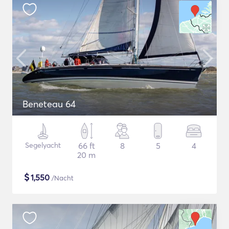
Beneteau 64
Segelyacht
66 ft
8
5
4
20 m
$
1,550
/Nacht