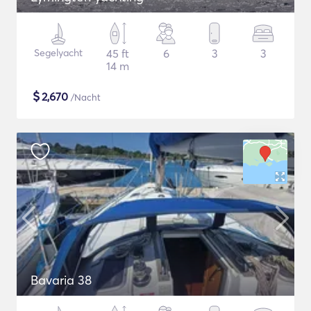
Segelyacht
45 ft
6
3
3
14 m
$
2,670
/Nacht
Bavaria 38