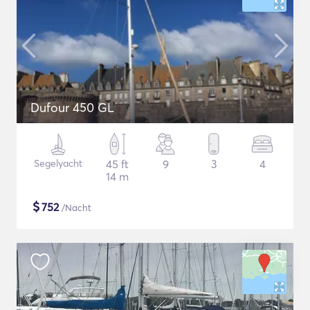
Dufour 450 GL
Segelyacht
45 ft
9
3
4
14 m
$
752
/Nacht