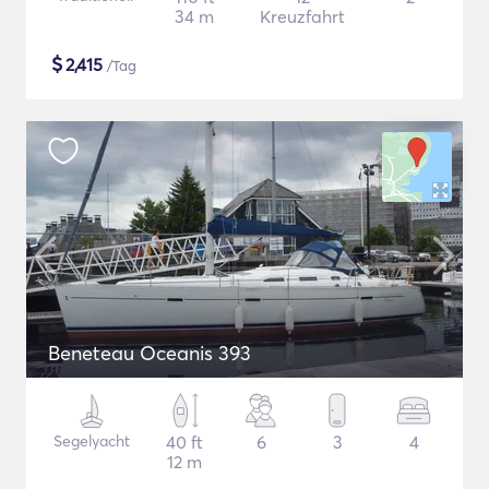
34 m
Kreuzfahrt
$
2,415
/Tag
Beneteau Oceanis 393
Segelyacht
40 ft
6
3
4
12 m