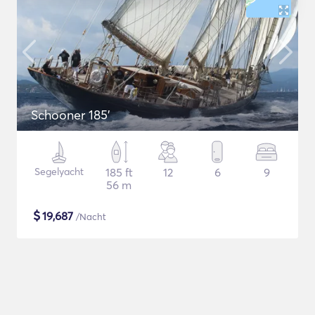
Schooner 185'
Segelyacht
185 ft
12
6
9
56 m
$
19,687
/Nacht