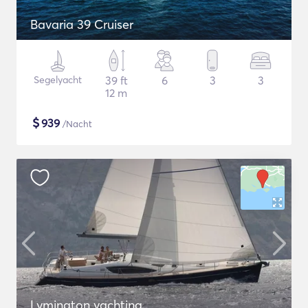
Bavaria 39 Cruiser
Segelyacht
39 ft
6
3
3
12 m
$
939
/Nacht
Lymington yachting