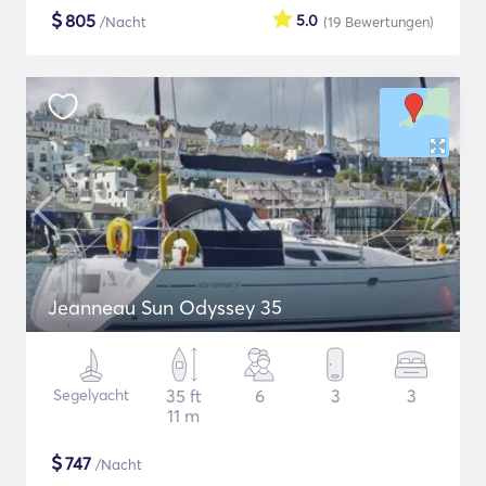
$
805
5.0
/Nacht
(19
Bewertungen
)
Jeanneau Sun Odyssey 35
Segelyacht
35 ft
6
3
3
11 m
$
747
/Nacht