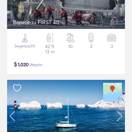
Beneteau FIRST 40
Segelyacht
42 ft
10
3
3
13 m
$
1,020
/Nacht