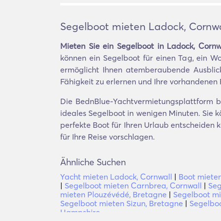
Segelboot mieten Ladock, Cornwa
Mieten Sie ein Segelboot in Ladock, Cornw
können ein Segelboot für einen Tag, ein W
ermöglicht Ihnen atemberaubende Ausblicke
Fähigkeit zu erlernen und Ihre vorhandenen 
Die BednBlue-Yachtvermietungsplattform bie
ideales Segelboot in wenigen Minuten. Sie kö
perfekte Boot für Ihren Urlaub entscheiden
für Ihre Reise vorschlagen.
Ähnliche Suchen
Yacht mieten Ladock, Cornwall
|
Boot miete
|
Segelboot mieten Carnbrea, Cornwall
|
Seg
mieten Plouzévédé, Bretagne
|
Segelboot mi
Segelboot mieten Sizun, Bretagne
|
Segelboo
Hampshire