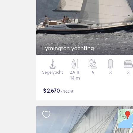
Lymington yachting
Segelyacht
45 ft
6
3
3
14 m
$
2,670
/Nacht