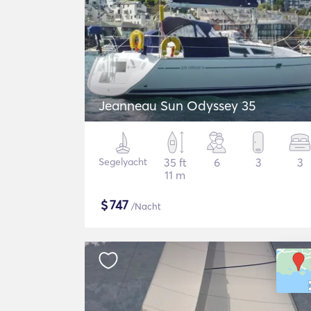
Jeanneau Sun Odyssey 35
Segelyacht
35 ft
6
3
3
11 m
$
747
/Nacht