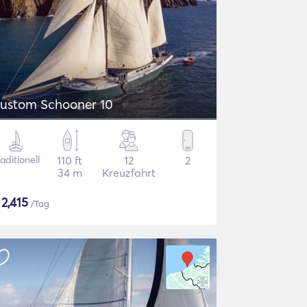
ustom Schooner 10
aditionell
110 ft
12
2
34 m
Kreuzfahrt
$
2,415
/Tag