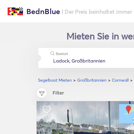
BednBlue
| Der Preis beinhaltet immer
Mieten Sie in we
Startort
Segelboot Mieten
Großbritannien
Cornwall
Filter