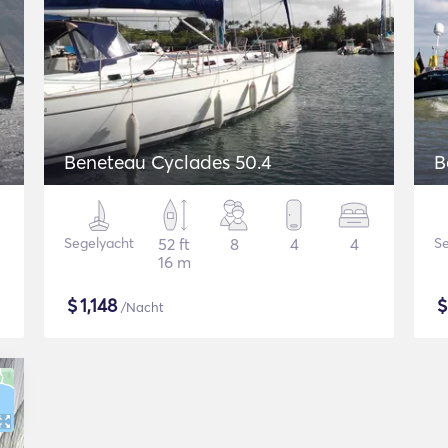
Beneteau Cyclades 50.4
B
Segelyacht
52 ft
8
4
4
Se
16 m
$
1,148
/Nacht