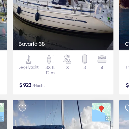
Bavaria 38
C
Segelyacht
38 ft
8
3
4
Tr
12 m
$
923
/Nacht