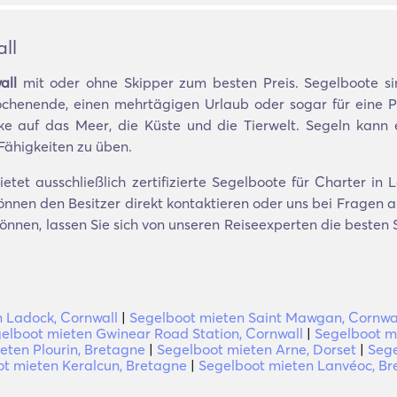
ll
all
mit oder ohne Skipper zum besten Preis. Segelboote sind
ochenende, einen mehrtägigen Urlaub oder sogar für eine P
 auf das Meer, die Küste und die Tierwelt. Segeln kann e
Fähigkeiten zu üben.
tet ausschließlich zertifizierte Segelboote für Charter in 
nnen den Besitzer direkt kontaktieren oder uns bei Fragen an
 können, lassen Sie sich von unseren Reiseexperten die best
n Ladock, Cornwall
|
Segelboot mieten Saint Mawgan, Cornwa
elboot mieten Gwinear Road Station, Cornwall
|
Segelboot m
eten Plourin, Bretagne
|
Segelboot mieten Arne, Dorset
|
Sege
t mieten Keralcun, Bretagne
|
Segelboot mieten Lanvéoc, Br