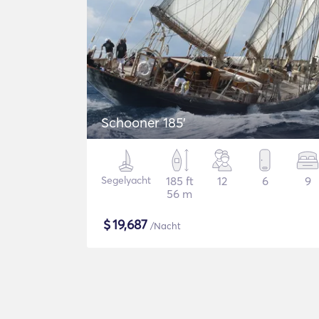
Schooner 185'
Segelyacht
185 ft
12
6
9
56 m
$
19,687
/Nacht