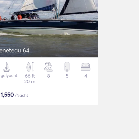
eneteau 64
gelyacht
66 ft
8
5
4
20 m
$
1,550
/Nacht