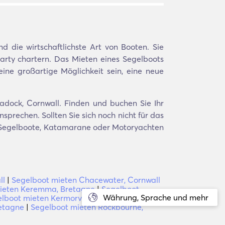
 die wirtschaftlichste Art von Booten. Sie
arty chartern. Das Mieten eines Segelboots
ine großartige Möglichkeit sein, eine neue
Ladock, Cornwall. Finden und buchen Sie Ihr
sprechen. Sollten Sie sich noch nicht für das
en Segelboote, Katamarane oder Motoryachten
ll
|
Segelboot mieten Chacewater, Cornwall
ieten Keremma, Bretagne
|
Segelboot
Währung, Sprache und mehr
lboot mieten Kermorvan, Bretagne
|
etagne
|
Segelboot mieten Rockbourne,