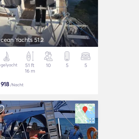
cean Yachts 51.2
gelyacht
51 ft
10
5
5
16 m
$
918
/Nacht