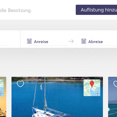
Auflistung hinz
 die Besatzung.