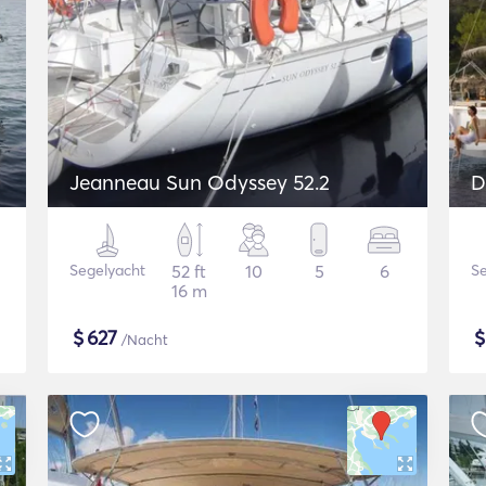
Jeanneau Sun Odyssey 52.2
D
Segelyacht
52 ft
10
5
6
Se
16 m
$
627
/Nacht