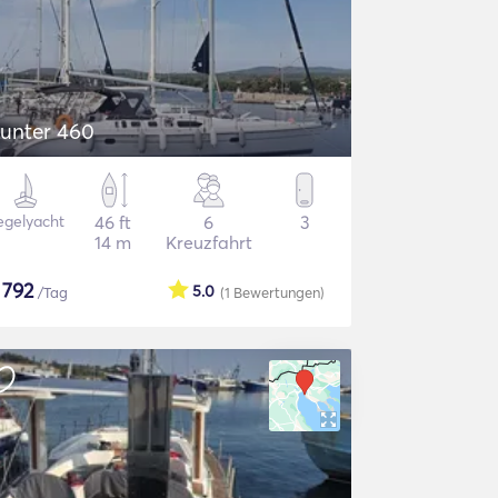
unter 460
egelyacht
46 ft
6
3
14 m
Kreuzfahrt
$
792
5.0
/Tag
(1
Bewertungen
)