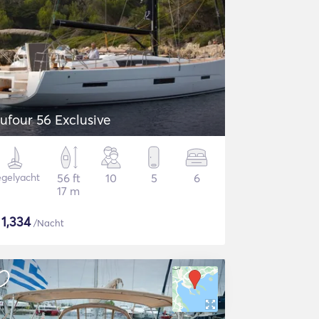
ufour 56 Exclusive
gelyacht
56 ft
10
5
6
17 m
$
1,334
/Nacht