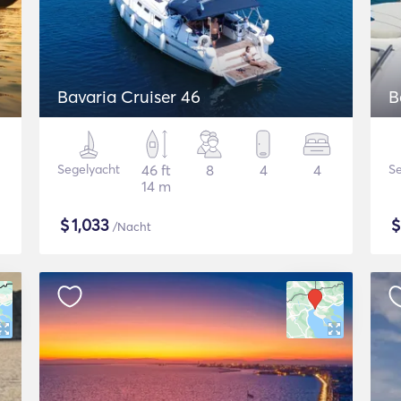
Bavaria Cruiser 46
B
Segelyacht
46 ft
8
4
4
Se
14 m
$
1,033
/Nacht