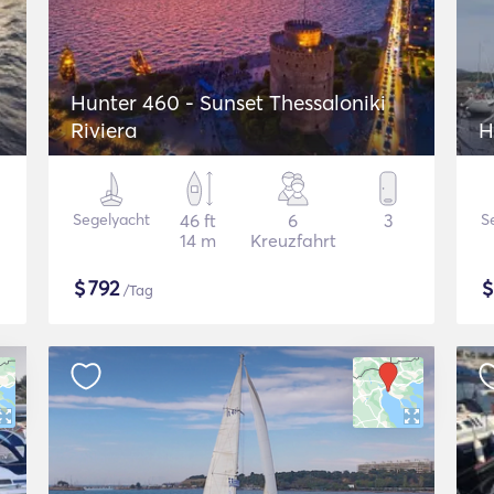
Hunter 460 - Sunset Thessaloniki
Riviera
H
Segelyacht
46 ft
6
3
S
14 m
Kreuzfahrt
$
792
/Tag