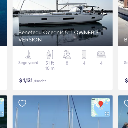
Beneteau Oceanis 51.1 OWNER'S
VERSION
B
Segelyacht
51 ft
8
4
4
Se
16 m
$
1,131
/Nacht