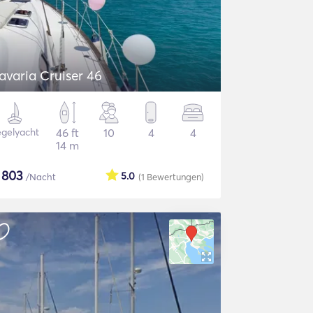
avaria Cruiser 46
gelyacht
46 ft
10
4
4
14 m
$
803
5.0
/Nacht
(1
Bewertungen
)