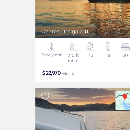
Choren Design 210
Segelyacht
210 ft
42
18
20
64 m
$
22,970
/Nacht