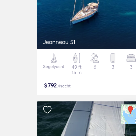
Jeanneau 51
Segelyacht
49 ft
6
3
3
15 m
$
792
/Nacht