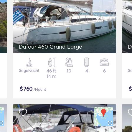
Dufour 460 Grand Large
D
Segelyacht
46 ft
10
4
6
Se
14 m
$
760
/Nacht