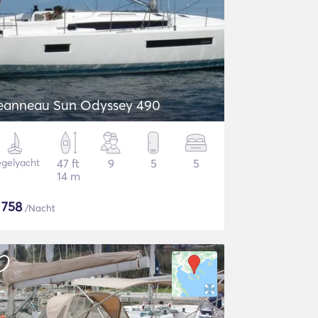
eanneau Sun Odyssey 490
gelyacht
47 ft
9
5
5
14 m
$
758
/Nacht