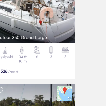
ufour 350 Grand Large
gelyacht
34 ft
6
3
3
10 m
$
526
/Nacht