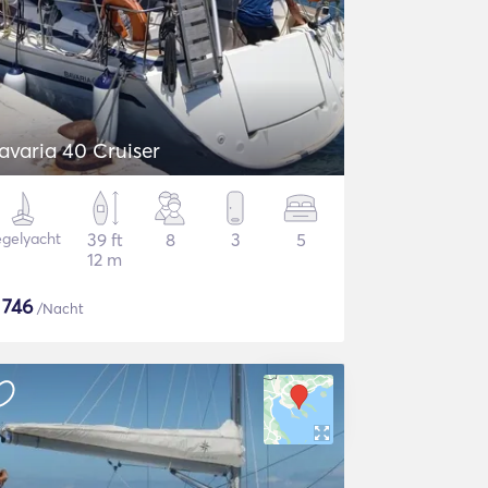
avaria 40 Cruiser
gelyacht
39 ft
8
3
5
12 m
$
746
/Nacht