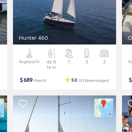
Hunter 460
O
Segelyacht
46 ft
7
3
3
Se
14 m
$
689
5.0
/Nacht
(53
Bewertungen
)