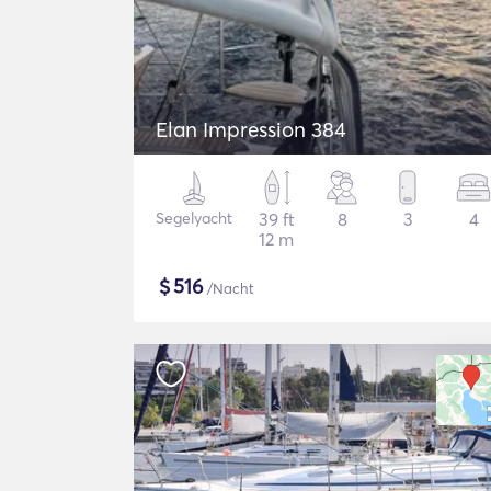
Elan Impression 384
Segelyacht
39 ft
8
3
4
12 m
$
516
/Nacht