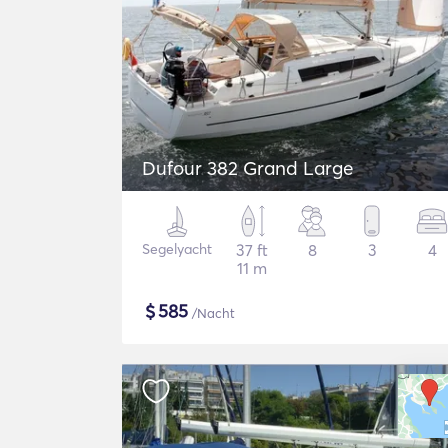
Dufour 382 Grand Large
Segelyacht
37 ft
8
3
4
11 m
$
585
/Nacht