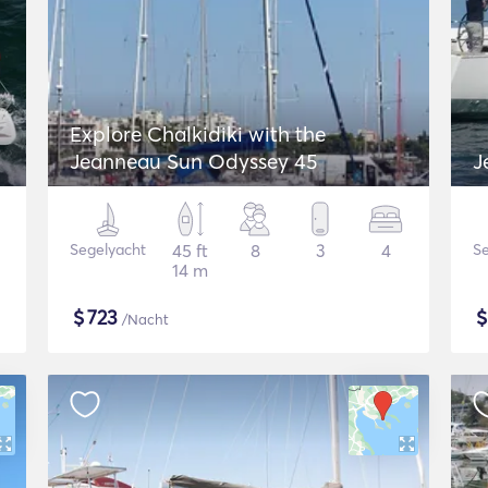
Explore Chalkidiki with the
Jeanneau Sun Odyssey 45
J
Segelyacht
45 ft
8
3
4
Se
14 m
$
723
/Nacht