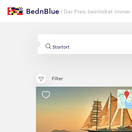
BednBlue
| Der Preis beinhaltet immer
Filter