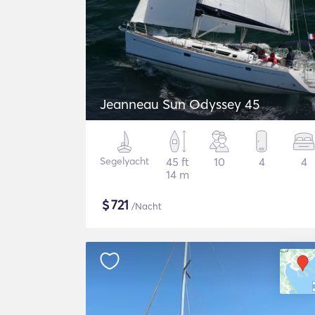
Jeanneau Sun Odyssey 45
Segelyacht
45 ft
10
4
4
14 m
$
721
/Nacht