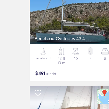
Beneteau Cyclades 43.4
Segelyacht
43 ft
10
4
5
13 m
$
491
/Nacht