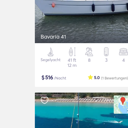
Bavaria 41
Segelyacht
41 ft
8
3
4
12 m
$
516
5.0
/Nacht
(1
Bewertungen
)