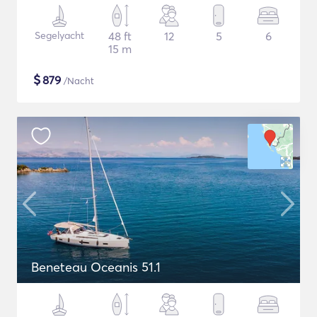
Segelyacht
48 ft
12
5
6
15 m
$
879
/Nacht
Beneteau Oceanis 51.1