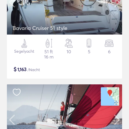
Bavaria Cruiser 51 style
Segelyacht
51 ft
10
5
6
16 m
$
1,163
/Nacht