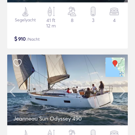
Segelyacht
41 ft
8
3
4
12 m
$
910
/Nacht
Jeanneau Sun Odyssey 490