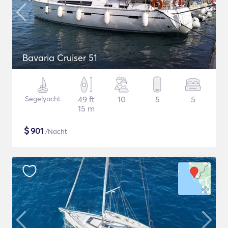
Bavaria Cruiser 51
Segelyacht
49 ft
10
5
5
15 m
$
901
/Nacht