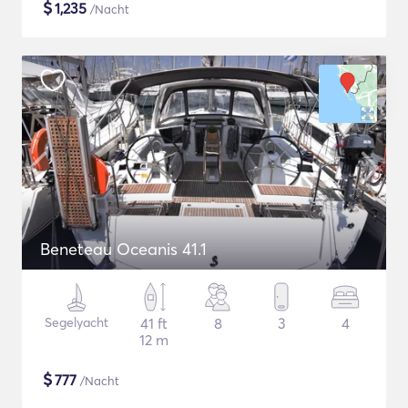
$
1,235
/Nacht
Beneteau Oceanis 41.1
Segelyacht
41 ft
8
3
4
12 m
$
777
/Nacht