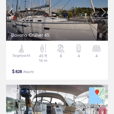
Bavaria Cruiser 45
Segelyacht
45 ft
8
4
4
14 m
$
828
/Nacht