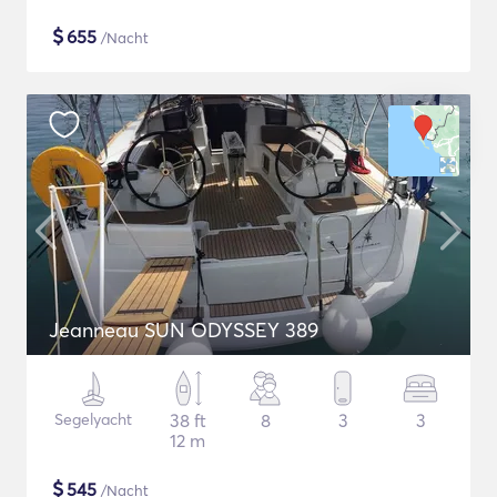
$
655
/Nacht
Jeanneau SUN ODYSSEY 389
Segelyacht
38 ft
8
3
3
12 m
$
545
/Nacht