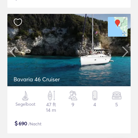
Bavaria 46 Cruiser
Segelboot
47 ft
9
4
5
14 m
$
690
/Nacht