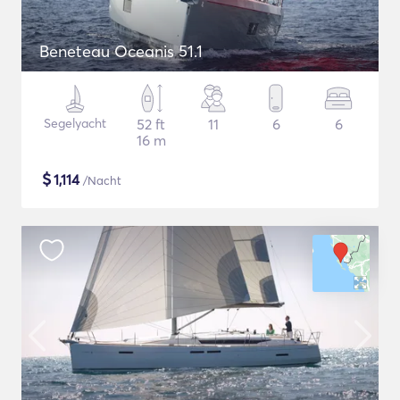
Beneteau Oceanis 51.1
Segelyacht
52 ft
11
6
6
16 m
$
1,114
/Nacht