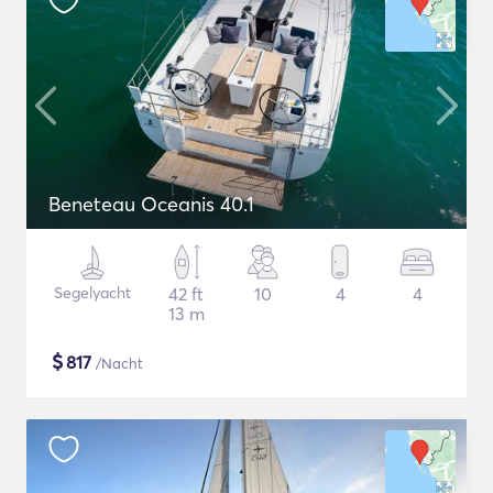
Beneteau Oceanis 40.1
Segelyacht
42 ft
10
4
4
13 m
$
817
/Nacht