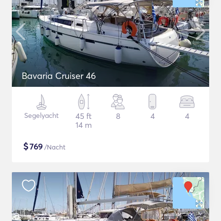
Bavaria Cruiser 46
Segelyacht
45 ft
8
4
4
14 m
$
769
/Nacht