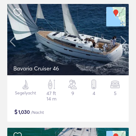
Bavaria Cruiser 46
Segelyacht
47 ft
9
4
5
14 m
$
1,030
/Nacht