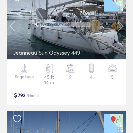
Jeanneau Sun Odyssey 449
Segelboot
45 ft
9
4
5
14 m
$
792
/Nacht