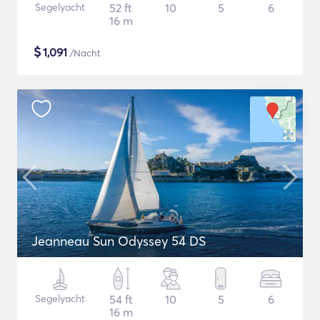
Segelyacht
52 ft
10
5
6
16 m
$
1,091
/Nacht
Jeanneau Sun Odyssey 54 DS
Segelyacht
54 ft
10
5
6
16 m