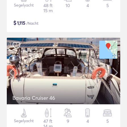
Segelyacht
48 ft
10
4
5
15 m
$
1,115
/Nacht
Bavaria Cruiser 46
Segelyacht
47 ft
9
4
5
14 m