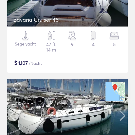
Bavaria Cruiser 46
Segelyacht
47 ft
9
4
5
14 m
$
1,107
/Nacht