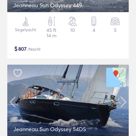
Jeanneau Sun Odyssey 449
Segelyacht
45 ft
10
4
5
14 m
$
807
/Nacht
Jeanneau Sun Odyssey 54DS