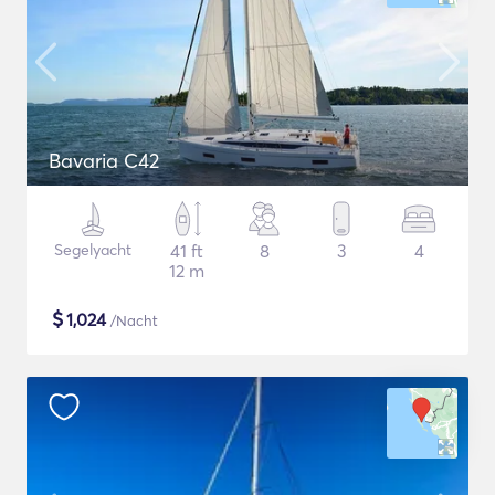
Bavaria C42
Segelyacht
41 ft
8
3
4
12 m
$
1,024
/Nacht