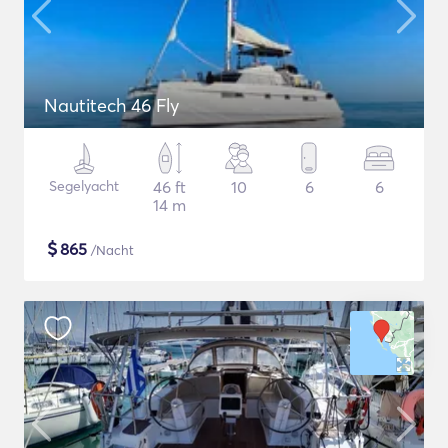
Nautitech 46 Fly
Segelyacht
46 ft
10
6
6
14 m
$
865
/Nacht