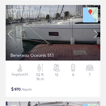
Beneteau Oceanis 51.1
Segelyacht
52 ft
12
6
7
16 m
$
970
/Nacht