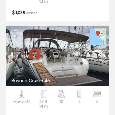
13 m
$
1,038
/Nacht
Bavaria Cruiser 46
Segelyacht
47 ft
10
4
5
14 m