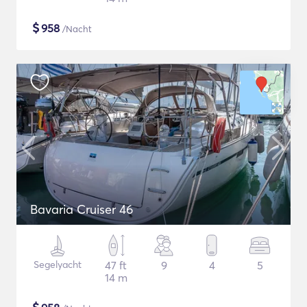
$
958
/Nacht
Bavaria Cruiser 46
Segelyacht
47 ft
9
4
5
14 m