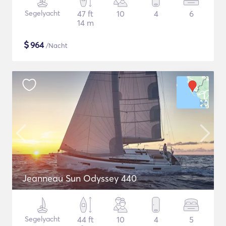
Segelyacht
47 ft
10
4
6
14 m
$
964
/Nacht
Jeanneau Sun Odyssey 440
Segelyacht
44 ft
10
4
5