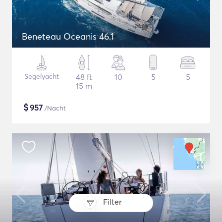
Beneteau Oceanis 46.1
Segelyacht
48 ft
10
5
5
15 m
$
957
/Nacht
Filter