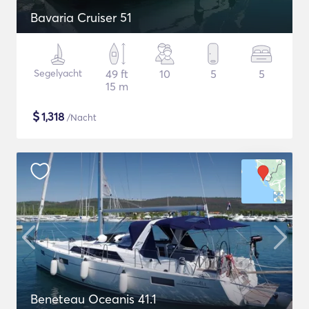
Bavaria Cruiser 51
Segelyacht
49 ft
10
5
5
15 m
$
1,318
/Nacht
Beneteau Oceanis 41.1