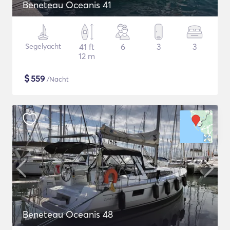
Beneteau Oceanis 41
Segelyacht
41 ft
6
3
3
12 m
$
559
/Nacht
Beneteau Oceanis 48