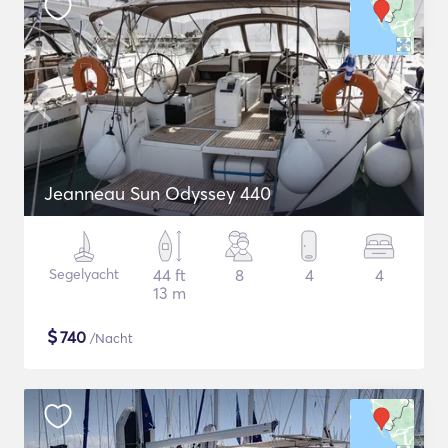
Jeanneau Sun Odyssey 440
Segelyacht
44 ft
8
4
4
13 m
$
740
/Nacht