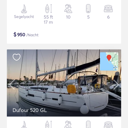
Segelyacht
55 ft
10
5
6
17 m
$
950
/Nacht
Dufour 520 GL