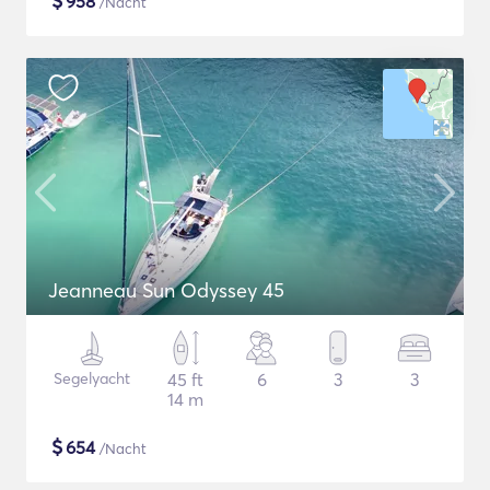
$
958
/Nacht
Jeanneau Sun Odyssey 45
Segelyacht
45 ft
6
3
3
14 m
$
654
/Nacht