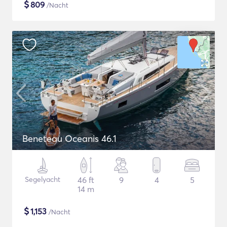
$
809
/Nacht
Beneteau Oceanis 46.1
Segelyacht
46 ft
9
4
5
14 m
$
1,153
/Nacht