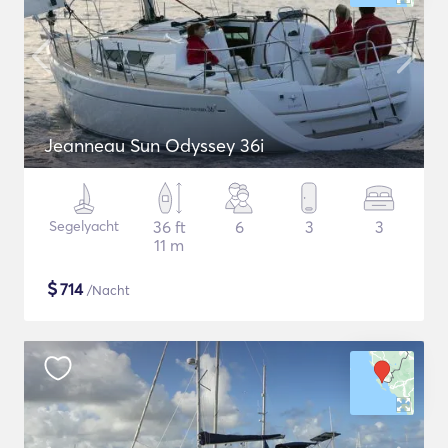
Jeanneau Sun Odyssey 36i
Segelyacht
36 ft
6
3
3
11 m
$
714
/Nacht