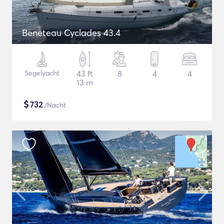
Beneteau Cyclades 43.4
Segelyacht
43 ft
8
4
4
13 m
$
732
/Nacht