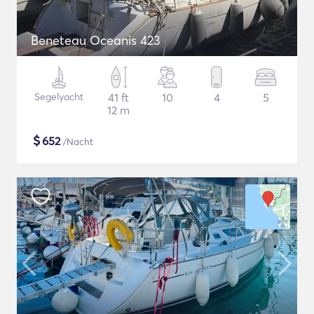
Beneteau Oceanis 423
Segelyacht
41 ft
10
4
5
12 m
$
652
/Nacht