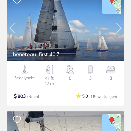
beneteau first 40.7
Segelyacht
41 ft
6
3
3
12 m
$
803
5.0
/Nacht
(1
Bewertungen
)