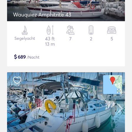
Wauquiez Amphitrite 43
Segelyacht
43 ft
7
2
5
13 m
$
689
/Nacht