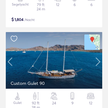
Segelyacht
79 ft
12
6
6
24 m
$
1,804
/Nacht
Custom Gulet 90
Gulet
92 ft
24
9
12
28 m