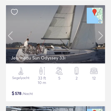
Jeanneau Sun Odyssey 33i
Segelyacht
33 ft
5
2
12
10 m
$
578
/Nacht