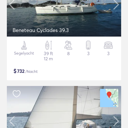
Beneteau Cyclades 39.3
Segelyacht
39 ft
8
3
3
12 m
$
732
/Nacht