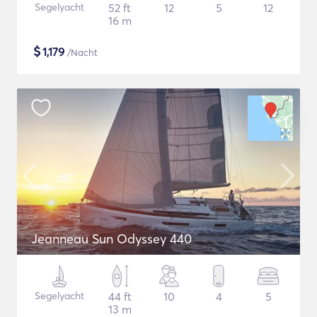
Segelyacht
52 ft
12
5
12
16 m
$
1,179
/Nacht
Jeanneau Sun Odyssey 440
Segelyacht
44 ft
10
4
5
13 m