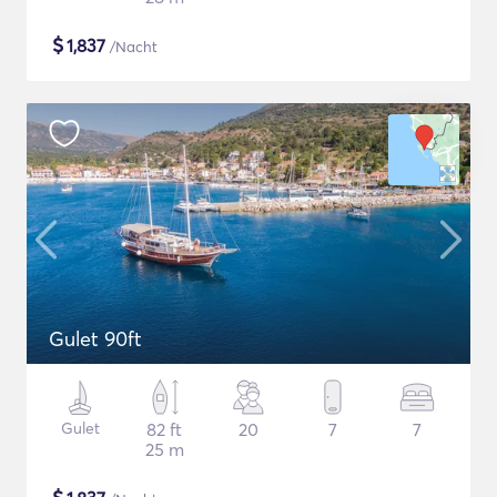
$
1,837
/Nacht
Gulet 90ft
Gulet
82 ft
20
7
7
25 m