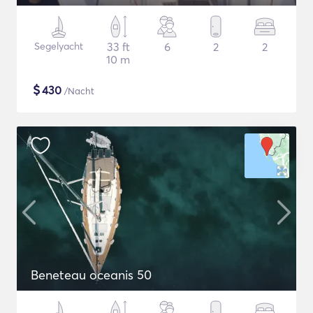
Segelyacht
33 ft
6
2
2
10 m
$
430
/Nacht
Beneteau oceanis 50