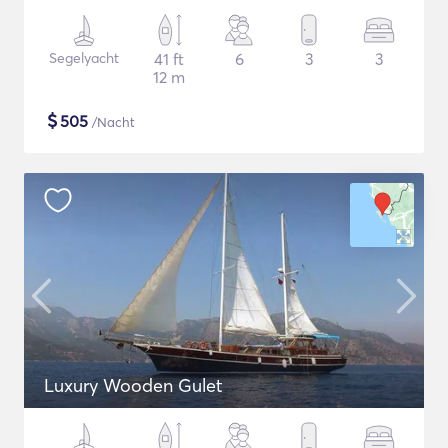
Segelyacht
41 ft
6
3
3
12 m
$
505
/Nacht
Luxury Wooden Gulet