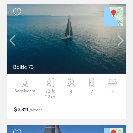
Baltic 73
Segelyacht
73 ft
4
2
2
22 m
$
3,321
/Nacht