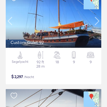
Custom Gulet 92
Segelyacht
92 ft
18
9
9
28 m
$
2,297
/Nacht