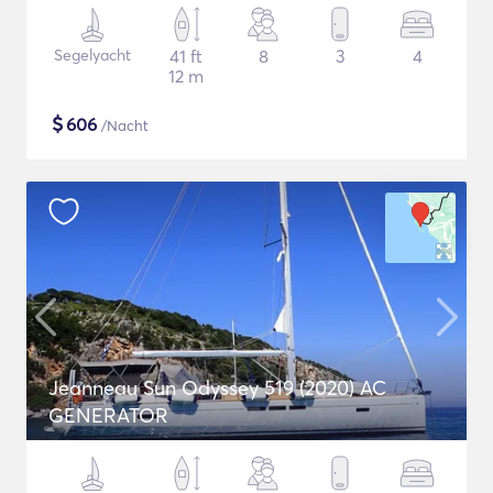
Segelyacht
41 ft
8
3
4
12 m
$
606
/Nacht
Jeanneau Sun Odyssey 519 (2020) AC
GENERATOR