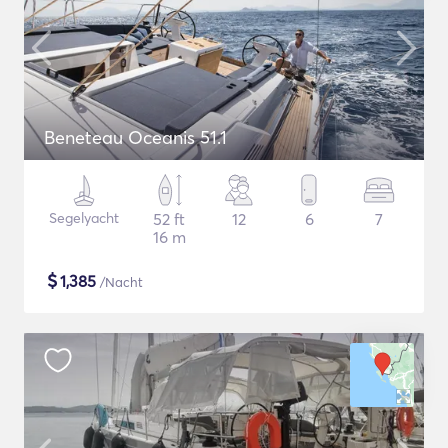
Beneteau Oceanis 51.1
Segelyacht
52 ft
12
6
7
16 m
$
1,385
/Nacht