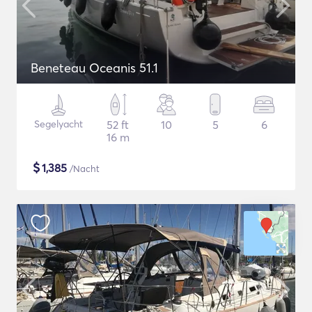
Beneteau Oceanis 51.1
Segelyacht
52 ft
10
5
6
16 m
$
1,385
/Nacht