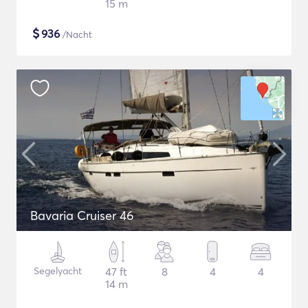
15 m
$
936
/Nacht
Bavaria Cruiser 46
Segelyacht
47 ft
8
4
4
14 m