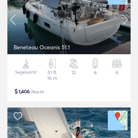
Beneteau Oceanis 51.1
Segelyacht
51 ft
12
6
6
16 m
$
1,406
/Nacht