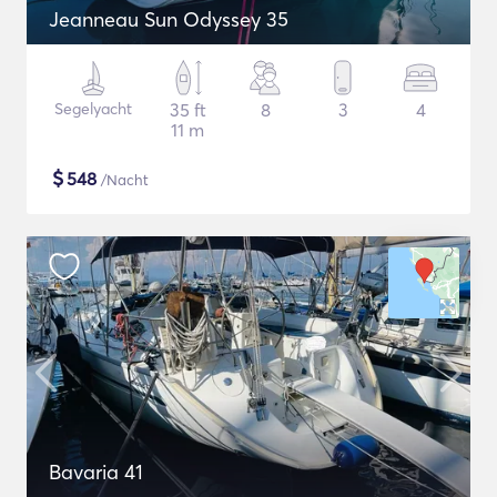
Jeanneau Sun Odyssey 35
Segelyacht
35 ft
8
3
4
11 m
$
548
/Nacht
Bavaria 41