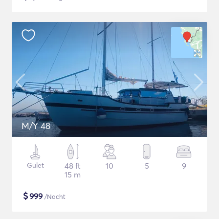
M/Y 48
Gulet
48 ft
10
5
9
15 m
$
999
/Nacht