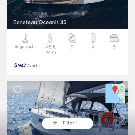
Beneteau Oceanis 45
Segelyacht
45 ft
9
4
5
14 m
$
947
/Nacht
Filter