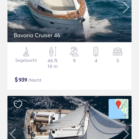
Bavaria Cruiser 46
Segelyacht
46 ft
9
4
5
14 m
$
939
/Nacht