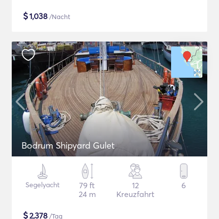
$
1,038
/Nacht
Bodrum Shipyard Gulet
Segelyacht
79 ft
12
6
24 m
Kreuzfahrt
$
2,378
/Tag