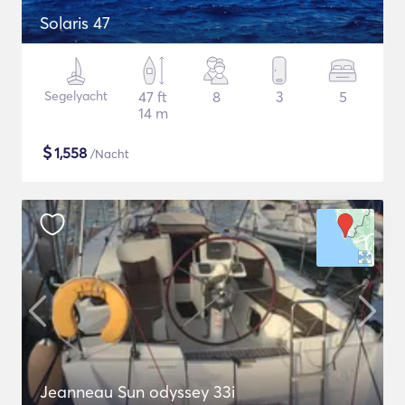
Solaris 47
Segelyacht
47 ft
8
3
5
14 m
$
1,558
/Nacht
Jeanneau Sun odyssey 33i