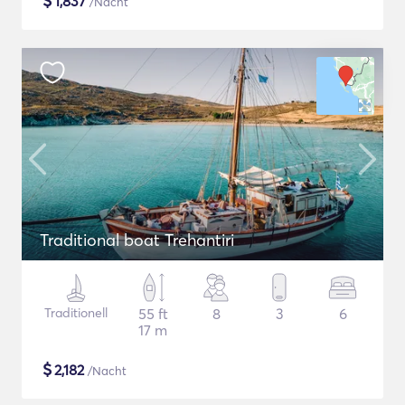
$
1,837
/Nacht
Traditional boat Trehantiri
Traditionell
55 ft
8
3
6
17 m
$
2,182
/Nacht