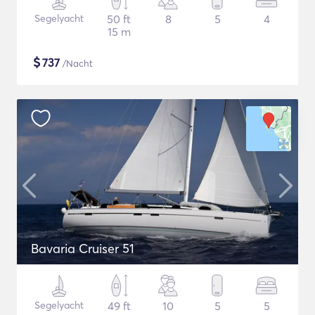
Segelyacht
50 ft
8
5
4
15 m
$
737
/Nacht
Bavaria Cruiser 51
Segelyacht
49 ft
10
5
5