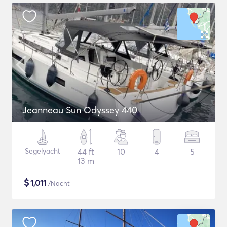
Jeanneau Sun Odyssey 440
Segelyacht
44 ft
10
4
5
13 m
$
1,011
/Nacht