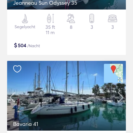
Jeanneau Sun Odyssey 35
Segelyacht
35 ft
8
3
3
11 m
$
504
/Nacht
Bavaria 41