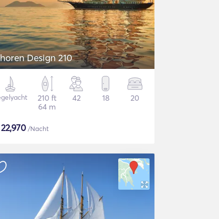
horen Design 210
gelyacht
210 ft
42
18
20
64 m
$
22,970
/Nacht