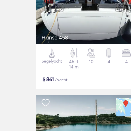
Hanse 458
Segelyacht
46 ft
10
4
4
14 m
$
861
/Nacht