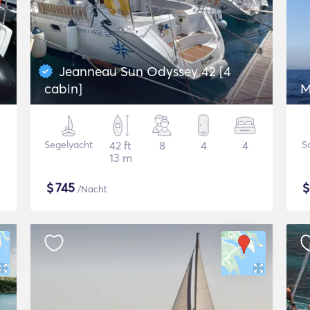
Jeanneau Sun Odyssey 42 [4
cabin]
M
Segelyacht
42 ft
8
4
4
S
13 m
$
745
/Nacht