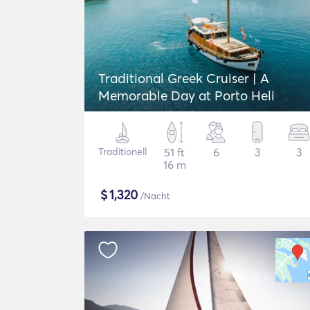
Traditional Greek Cruiser | A
Memorable Day at Porto Heli
Traditionell
51 ft
6
3
3
16 m
$
1,320
/Nacht