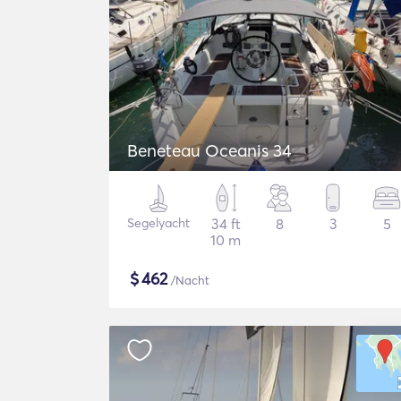
Beneteau Oceanis 34
Segelyacht
34 ft
8
3
5
10 m
$
462
/Nacht