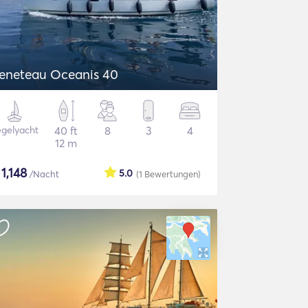
eneteau Oceanis 40
gelyacht
40 ft
8
3
4
12 m
$
1,148
5.0
/Nacht
(1
Bewertungen
)