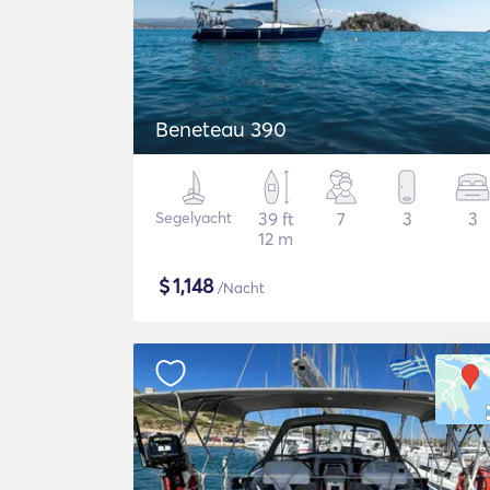
Beneteau 390
Segelyacht
39 ft
7
3
3
12 m
$
1,148
/Nacht