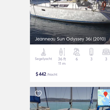
Jeanneau Sun Odyssey 36i (2010)
Segelyacht
36 ft
6
3
3
11 m
$
442
/Nacht