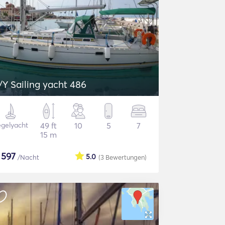
/Y Sailing yacht 486
gelyacht
49 ft
10
5
7
15 m
$
597
5.0
/Nacht
(3
Bewertungen
)