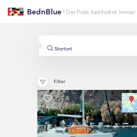
BednBlue
| Der Preis beinhaltet immer
Filter