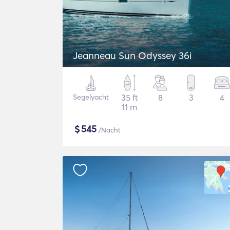
Jeanneau Sun Odyssey 36i
Segelyacht
35 ft
8
3
4
11 m
$
545
/Nacht