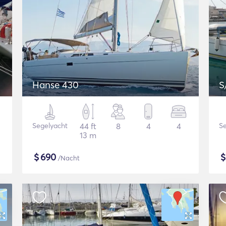
Hanse 430
S
Segelyacht
44 ft
8
4
4
Se
13 m
$
690
/Nacht