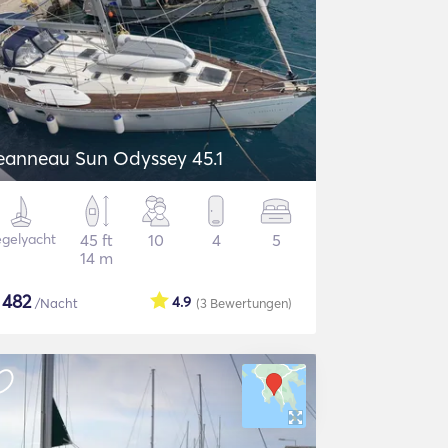
eanneau Sun Odyssey 45.1
gelyacht
45 ft
10
4
5
14 m
$
482
4.9
/Nacht
(3
Bewertungen
)