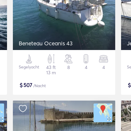
Beneteau Oceanis 43
J
Segelyacht
43 ft
8
4
4
Se
13 m
$
507
/Nacht