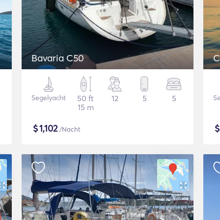
Bavaria C50
C
Segelyacht
50 ft
12
5
5
Se
15 m
$
1,102
/Nacht