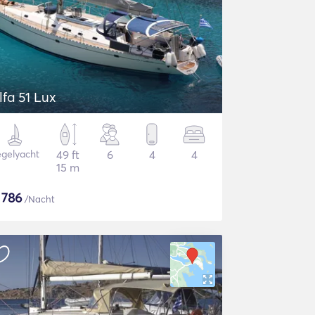
lfa 51 Lux
gelyacht
49 ft
6
4
4
15 m
$
786
/Nacht