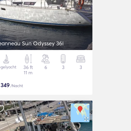
eanneau Sun Odyssey 36i
gelyacht
36 ft
6
3
3
11 m
$
349
/Nacht