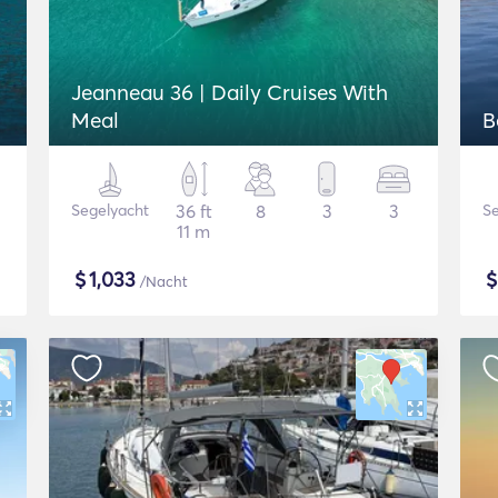
Jeanneau 36 | Daily Cruises With
Meal
B
Segelyacht
36 ft
8
3
3
Se
11 m
$
1,033
/Nacht