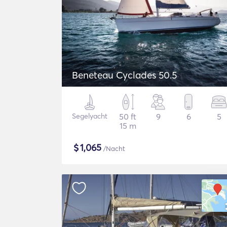
Beneteau Cyclades 50.5
Segelyacht
50 ft
9
6
5
15 m
$
1,065
/Nacht