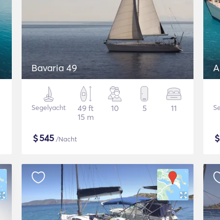
Bavaria 49
A
Segelyacht
49 ft
10
5
11
Se
15 m
$
545
/Nacht