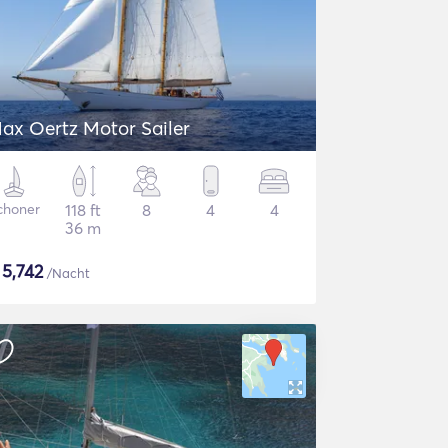
ax Oertz Motor Sailer
choner
118 ft
8
4
4
36 m
$
5,742
/Nacht