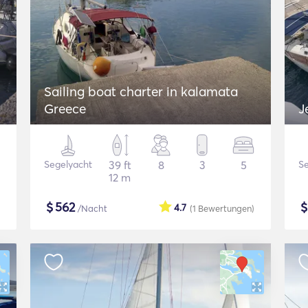
Sailing boat charter in kalamata
Greece
J
Segelyacht
39 ft
8
3
5
Se
12 m
$
562
4.7
/Nacht
(1
Bewertungen
)