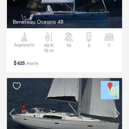
Beneteau Oceanis 48
Segelyacht
48 ft
10
5
7
15 m
$
625
/Nacht