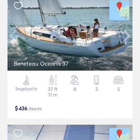
Beneteau Oceanis 37
Segelyacht
37 ft
8
3
5
11 m
$
436
/Nacht