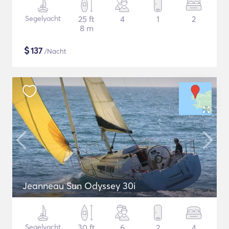
Segelyacht
25 ft
4
1
2
8 m
$
137
/Nacht
Jeanneau Sun Odyssey 30i
Segelyacht
30 ft
6
2
4