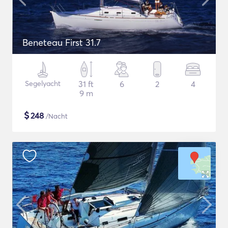
Beneteau First 31.7
Segelyacht
31 ft
6
2
4
9 m
$
248
/Nacht