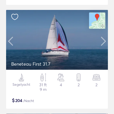
Beneteau First 31.7
Segelyacht
31 ft
4
2
2
9 m
$
204
/Nacht