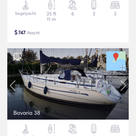
Segelyacht
35 ft
6
3
3
11 m
$
747
/Nacht
Bavaria 38