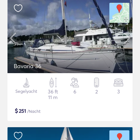
Bavaria 36
Segelyacht
36 ft
6
2
3
11 m
$
251
/Nacht