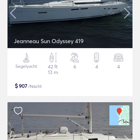
Jeanneau Sun Odyssey 419
Segelyacht
42 ft
6
4
4
13 m
$
907
/Nacht