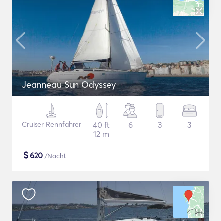
Jeanneau Sun Odyssey
Cruiser Rennfahrer
40 ft
6
3
3
12 m
$
620
/Nacht