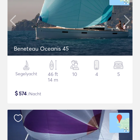
Beneteau Oceanis 45
Segelyacht
46 ft
10
4
5
14 m
$
574
/Nacht