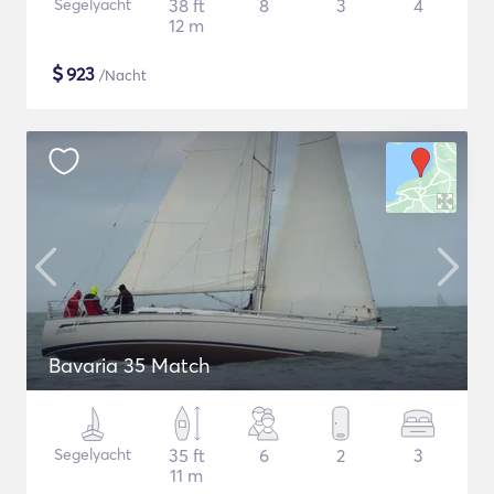
Segelyacht
38 ft
8
3
4
12 m
$
923
/Nacht
Bavaria 35 Match
Segelyacht
35 ft
6
2
3
11 m