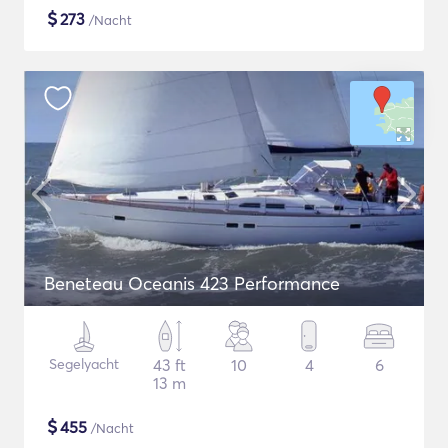
$
273
/Nacht
Beneteau Oceanis 423 Performance
Segelyacht
43 ft
10
4
6
13 m
$
455
/Nacht