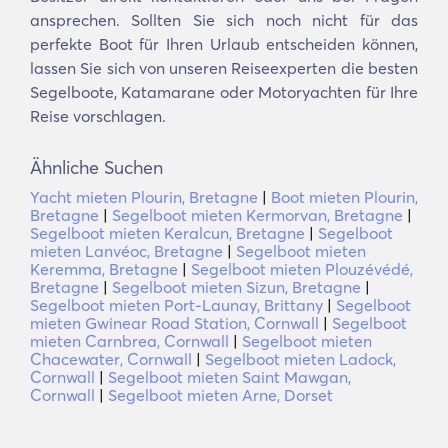
ansprechen. Sollten Sie sich noch nicht für das
perfekte Boot für Ihren Urlaub entscheiden können,
lassen Sie sich von unseren Reiseexperten die besten
Segelboote, Katamarane oder Motoryachten für Ihre
Reise vorschlagen.
Ähnliche Suchen
Yacht mieten Plourin, Bretagne
|
Boot mieten Plourin,
Bretagne
|
Segelboot mieten Kermorvan, Bretagne
|
Segelboot mieten Keralcun, Bretagne
|
Segelboot
mieten Lanvéoc, Bretagne
|
Segelboot mieten
Keremma, Bretagne
|
Segelboot mieten Plouzévédé,
Bretagne
|
Segelboot mieten Sizun, Bretagne
|
Segelboot mieten Port-Launay, Brittany
|
Segelboot
mieten Gwinear Road Station, Cornwall
|
Segelboot
mieten Carnbrea, Cornwall
|
Segelboot mieten
Chacewater, Cornwall
|
Segelboot mieten Ladock,
Cornwall
|
Segelboot mieten Saint Mawgan,
Cornwall
|
Segelboot mieten Arne, Dorset