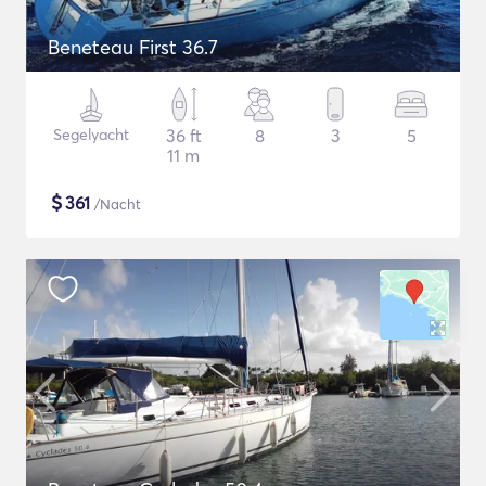
Beneteau First 36.7
Segelyacht
36 ft
8
3
5
11 m
$
361
/Nacht