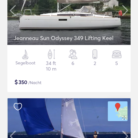
Jeanneau Sun Odyssey 349 Lifting Keel
Segelboot
34 ft
6
2
5
10 m
$
350
/Nacht