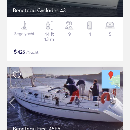
Beneteau Cyclades 43
Segelyacht
44 ft
9
4
5
13 m
$
426
/Nacht
Beneteau First 45F5