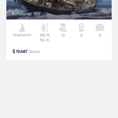
Schooner 185'
Segelyacht
185 ft
12
6
9
56 m
$
19,687
/Nacht