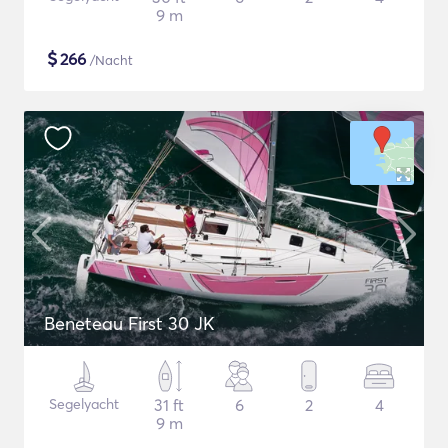
9 m
$
266
/Nacht
Beneteau First 30 JK
Segelyacht
31 ft
6
2
4
9 m