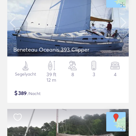
Beneteau Oceanis 393 Clipper
Segelyacht
39 ft
8
3
4
12 m
$
389
/Nacht