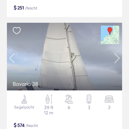
$
251
/Nacht
Bavaria 38
Segelyacht
39 ft
6
3
3
12 m
$
574
/Nacht