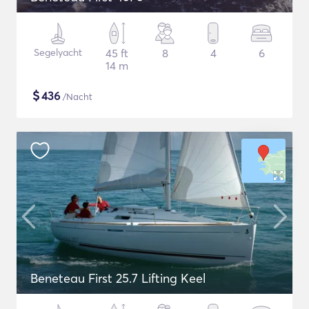
Segelyacht
45 ft
8
4
6
14 m
$
436
/Nacht
Beneteau First 25.7 Lifting Keel