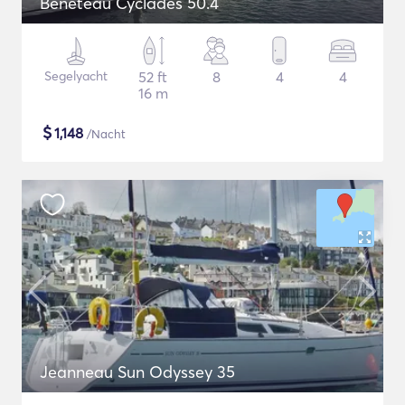
Beneteau Cyclades 50.4
Segelyacht
52 ft
8
4
4
16 m
$
1,148
/Nacht
Jeanneau Sun Odyssey 35