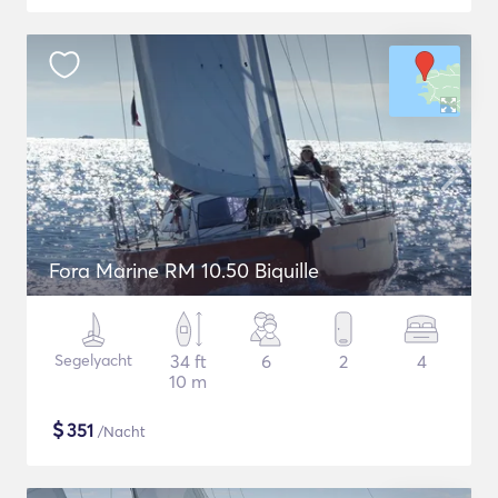
Fora Marine RM 10.50 Biquille
Segelyacht
34 ft
6
2
4
10 m
$
351
/Nacht