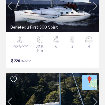
Beneteau First 300 Spirit
Segelyacht
30 ft
6
2
4
9 m
$
226
/Nacht