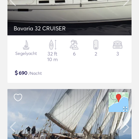
Bavaria 32 CRUISER
Segelyacht
32 ft
6
2
3
10 m
$
690
/Nacht