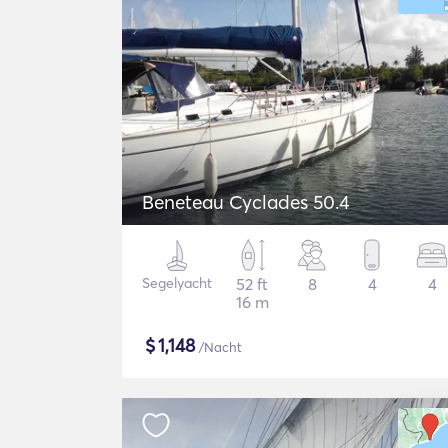
Beneteau Cyclades 50.4
Segelyacht
52 ft
8
4
4
16 m
$
1,148
/Nacht