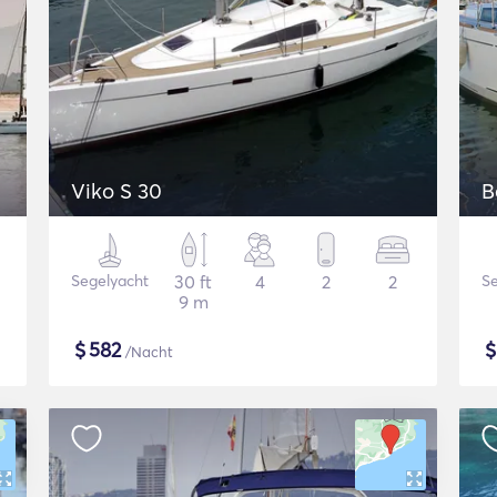
Viko S 30
B
Segelyacht
30 ft
4
2
2
Se
9 m
$
582
/Nacht