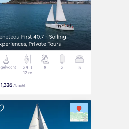
eneteau First 40.7 - Sailing
xperiences, Private Tours
gelyacht
39 ft
8
3
5
12 m
$
1,326
/Nacht