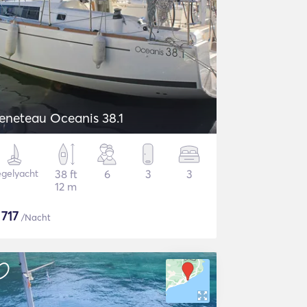
eneteau Oceanis 38.1
gelyacht
38 ft
6
3
3
12 m
$
717
/Nacht