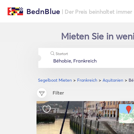
BednBlue
| Der Preis beinhaltet immer
Mieten Sie in wen
Startort
Segelboot Mieten
Frankreich
Aquitanien
Bé
Filter