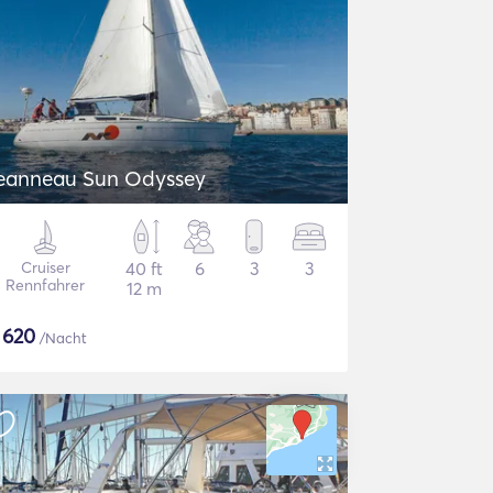
eanneau Sun Odyssey
Cruiser
40 ft
6
3
3
Rennfahrer
12 m
$
620
/Nacht