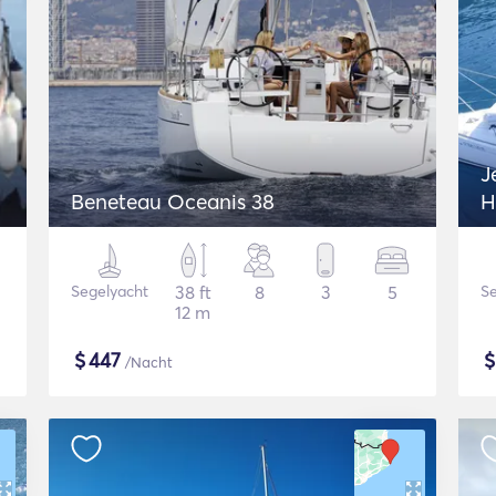
J
Beneteau Oceanis 38
H
Segelyacht
38 ft
8
3
5
Se
12 m
$
447
/Nacht