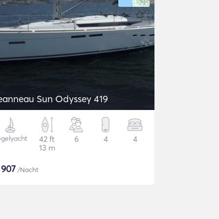
eanneau Sun Odyssey 419
gelyacht
42 ft
6
4
4
13 m
$
907
/Nacht