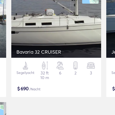
Bavaria 32 CRUISER
J
Segelyacht
32 ft
6
2
3
Se
10 m
$
690
/Nacht