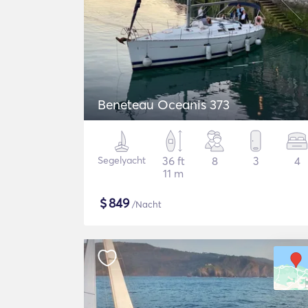
Beneteau Oceanis 373
Segelyacht
36 ft
8
3
4
11 m
$
849
/Nacht