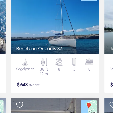
nd
Beneteau Oceanis 37
J
Segelyacht
38 ft
8
3
8
Se
12 m
$
643
/Nacht