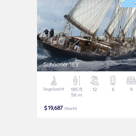
Schooner 185'
Segelyacht
185 ft
12
6
9
56 m
$
19,687
/Nacht