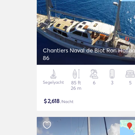
Chantiers Naval de Biot Ron Holla
86
Segelyacht
85 ft
6
3
5
26 m
$
2,618
/Nacht