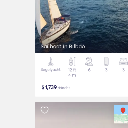
Sailboat in Bilbao
Segelyacht
12 ft
6
3
3
4 m
$
1,739
/Nacht