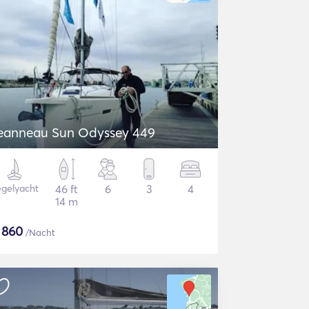
eanneau Sun Odyssey 449
gelyacht
46 ft
6
3
4
14 m
$
860
/Nacht