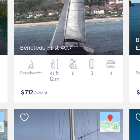
B
Beneteau First 40.7
E
Segelyacht
41 ft
8
3
4
Se
12 m
$
712
/Nacht