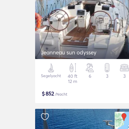
Jeanneau sun odyssey
Segelyacht
40 ft
6
3
3
12 m
$
852
/Nacht