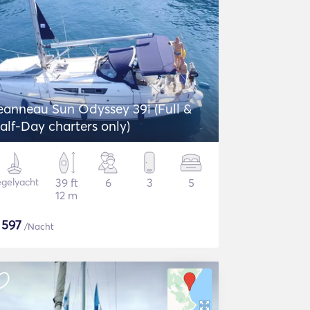
eanneau Sun Odyssey 39i (Full &
alf-Day charters only)
gelyacht
39 ft
6
3
5
12 m
$
597
/Nacht