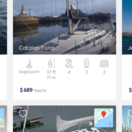
Catalan Furia
J
Segelyacht
37 ft
4
2
2
11 m
$
689
/Nacht