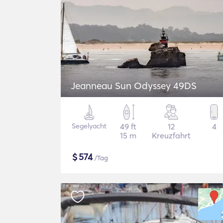
Jeanneau Sun Odyssey 49DS
Segelyacht
49 ft
12
4
15 m
Kreuzfahrt
$
574
/Tag