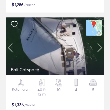
$
1,286
/Nacht
Bali Catspace
Katamaran
40 ft
10
4
5
12 m
$
1,336
/Nacht