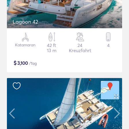
Lagoon 42
Katamaran
42 ft
24
4
13 m
Kreuzfahrt
$
3,100
/Tag