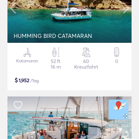
HUMMING BIRD CATAMARAN
Katamaran
52 ft
60
0
16 m
Kreuzfahrt
$
1,952
/Tag