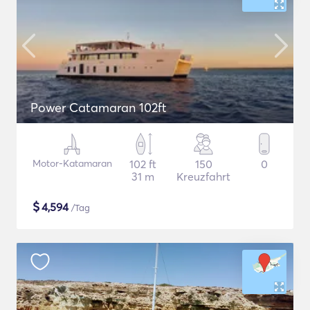
Power Catamaran 102ft
Motor-Katamaran
102 ft
150
0
31 m
Kreuzfahrt
$
4,594
/Tag