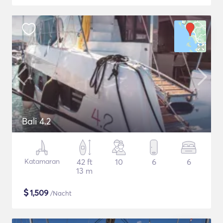
Bali 4.2
Katamaran
42 ft
10
6
6
13 m
$
1,509
/Nacht