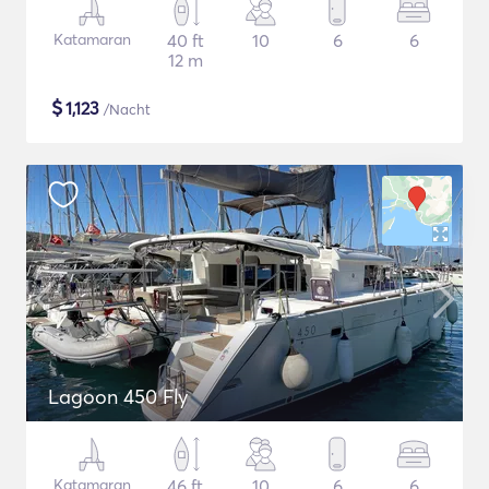
Katamaran
40 ft
10
6
6
12 m
$
1,123
/Nacht
Lagoon 450 Fly
Katamaran
46 ft
10
6
6