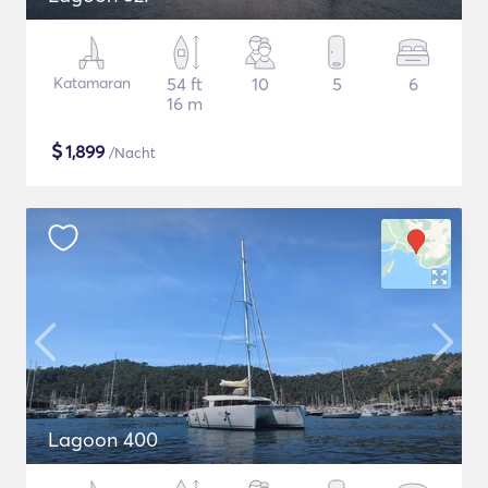
Katamaran
54 ft
10
5
6
16 m
$
1,899
/Nacht
Lagoon 400