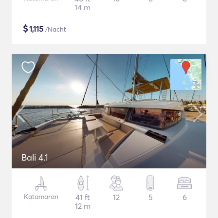
14 m
$
1,115
/Nacht
Bali 4.1
Katamaran
41 ft
12
5
6
12 m