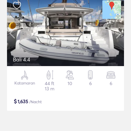
Bali 4.4
Katamaran
44 ft
10
6
6
13 m
$
1,635
/Nacht