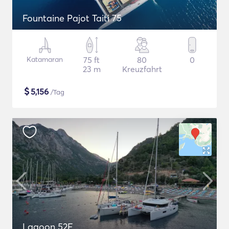
Fountaine Pajot Taiti 75
Katamaran
75 ft
80
0
23 m
Kreuzfahrt
$
5,156
/Tag
Lagoon 52F