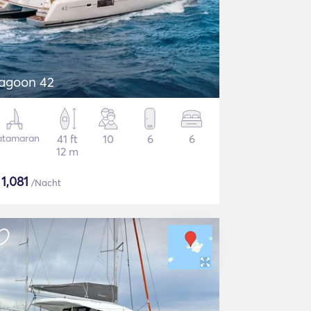
agoon 42
atamaran
41 ft
10
6
6
12 m
$
1,081
/Nacht