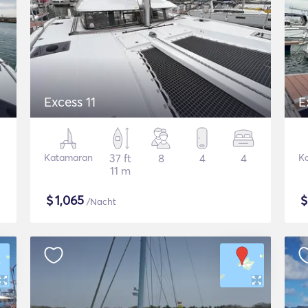
Excess 11
E
Katamaran
37 ft
8
4
4
K
11 m
$
1,065
/Nacht