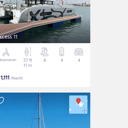
xcess 11
atamaran
37 ft
8
4
4
11 m
$
1,111
/Nacht