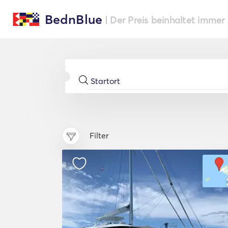
BednBlue
| Der Preis beinhaltet immer
Filter