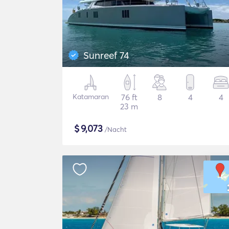
Sunreef 74
Katamaran
76 ft
8
4
4
23 m
$
9,073
/Nacht