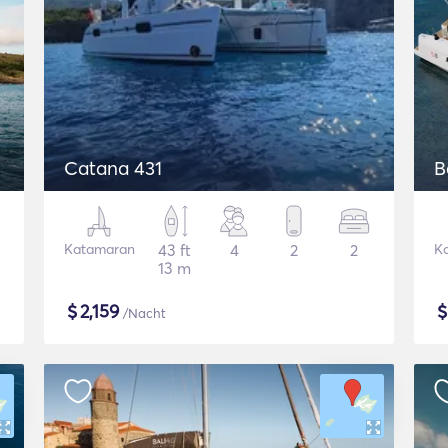
Catana 431
B
Katamaran
43 ft
4
2
2
K
13 m
$
2,159
/Nacht