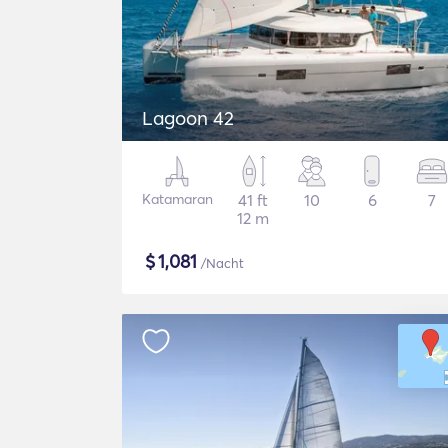
Lagoon 42
Katamaran
41 ft
10
6
7
12 m
$
1,081
/Nacht