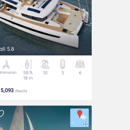
ali 5.8
atamaran
58 ft
10
5
6
18 m
$
5,093
/Nacht