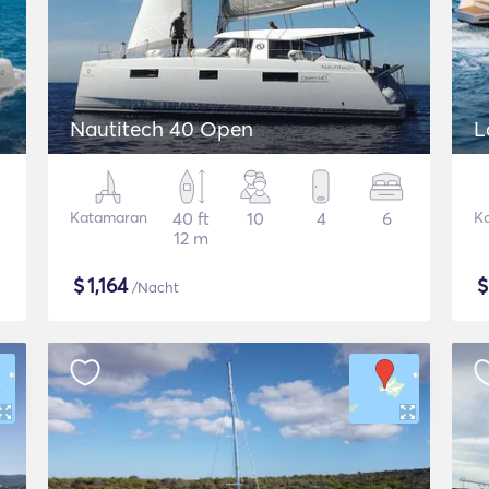
Nautitech 40 Open
L
Katamaran
40 ft
10
4
6
K
12 m
$
1,164
/Nacht