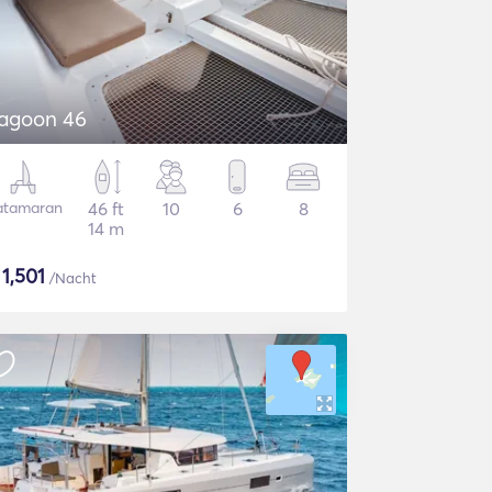
agoon 46
atamaran
46 ft
10
6
8
14 m
$
1,501
/Nacht