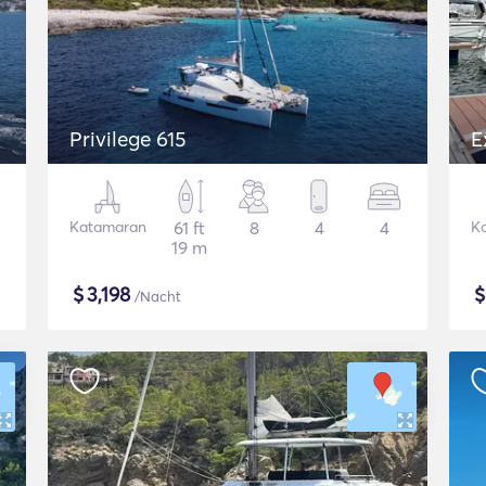
Privilege 615
E
Katamaran
61 ft
8
4
4
K
19 m
$
3,198
/Nacht