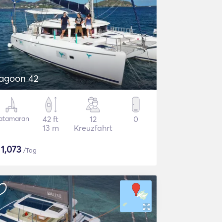
agoon 42
atamaran
42 ft
12
0
13 m
Kreuzfahrt
$
1,073
/Tag