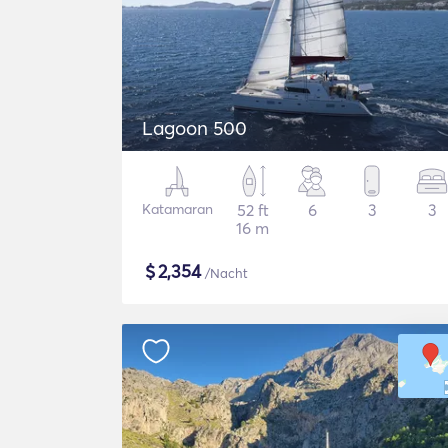
Lagoon 500
Katamaran
52 ft
6
3
3
16 m
$
2,354
/Nacht