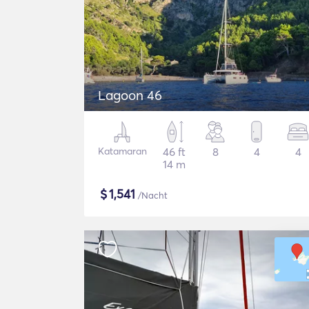
Lagoon 46
Katamaran
46 ft
8
4
4
14 m
$
1,541
/Nacht