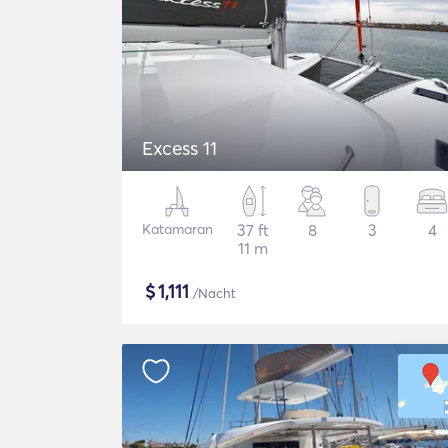
Excess 11
Katamaran
37 ft
8
3
4
11 m
$
1,111
/Nacht