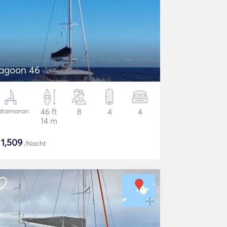
agoon 46
atamaran
46 ft
8
4
4
14 m
$
1,509
/Nacht