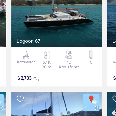
Lagoon 67
L
Katamaran
67 ft
12
0
K
20 m
Kreuzfahrt
$
2,733
/Tag