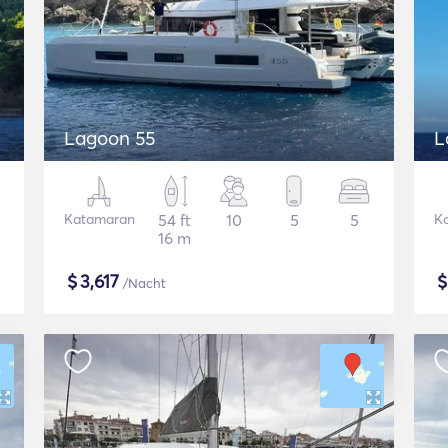
Lagoon 55
L
Katamaran
54 ft
10
5
5
K
16 m
$
3,617
/Nacht