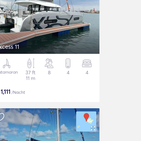
xcess 11
atamaran
37 ft
8
4
4
11 m
$
1,111
/Nacht