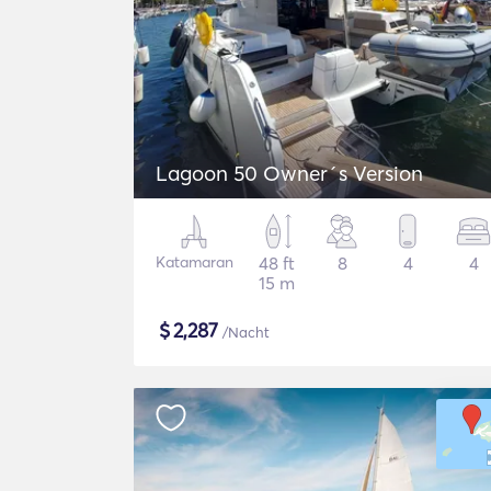
Lagoon 50 Owner´s Version
Katamaran
48 ft
8
4
4
15 m
$
2,287
/Nacht