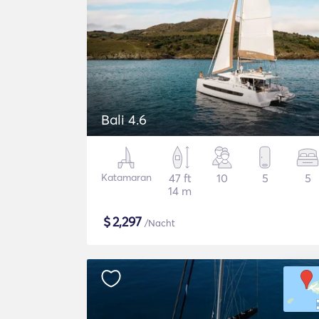
Bali 4.6
Katamaran
47 ft
10
5
5
14 m
$
2,297
/Nacht