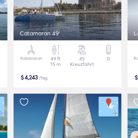
Catamaran 49'
L
Katamaran
49 ft
45
0
K
15 m
Kreuzfahrt
$
4,243
/Tag