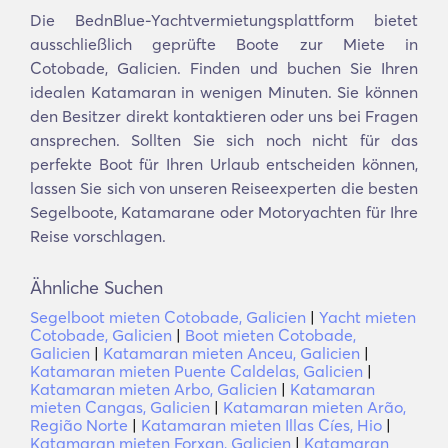
Die BednBlue-Yachtvermietungsplattform bietet
ausschließlich geprüfte Boote zur Miete in
Cotobade, Galicien. Finden und buchen Sie Ihren
idealen Katamaran in wenigen Minuten. Sie können
den Besitzer direkt kontaktieren oder uns bei Fragen
ansprechen. Sollten Sie sich noch nicht für das
perfekte Boot für Ihren Urlaub entscheiden können,
lassen Sie sich von unseren Reiseexperten die besten
Segelboote, Katamarane oder Motoryachten für Ihre
Reise vorschlagen.
Ähnliche Suchen
Segelboot mieten Cotobade, Galicien
|
Yacht mieten
Cotobade, Galicien
|
Boot mieten Cotobade,
Galicien
|
Katamaran mieten Anceu, Galicien
|
Katamaran mieten Puente Caldelas, Galicien
|
Katamaran mieten Arbo, Galicien
|
Katamaran
mieten Cangas, Galicien
|
Katamaran mieten Arão,
Região Norte
|
Katamaran mieten Illas Cíes, Hio
|
Katamaran mieten Forxan, Galicien
|
Katamaran