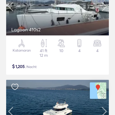
Lagoon 410s2
Katamaran
41 ft
10
4
4
12 m
$
1,205
/Nacht