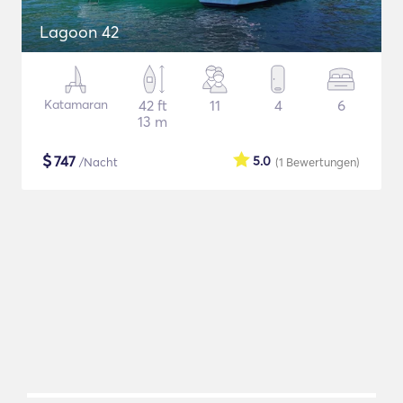
Lagoon 42
Katamaran
42 ft
11
4
6
13 m
$
747
5.0
/Nacht
(1
Bewertungen
)