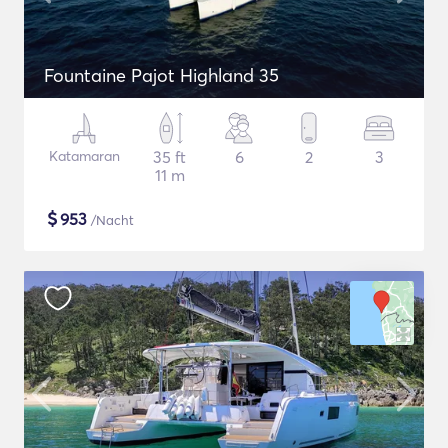
Fountaine Pajot Highland 35
Katamaran
35 ft
6
2
3
11 m
$
953
/Nacht