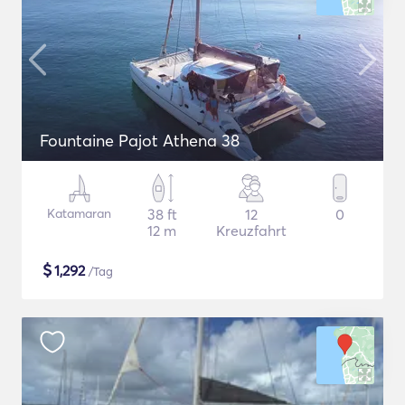
Fountaine Pajot Athena 38
Katamaran
38 ft
12
0
12 m
Kreuzfahrt
$
1,292
/Tag