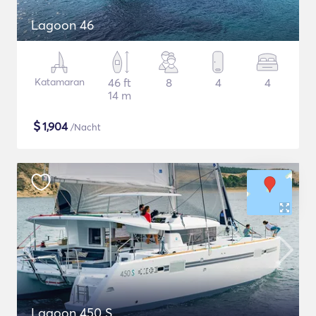
Lagoon 46
Katamaran
46 ft
8
4
4
14 m
$
1,904
/Nacht
Lagoon 450 S