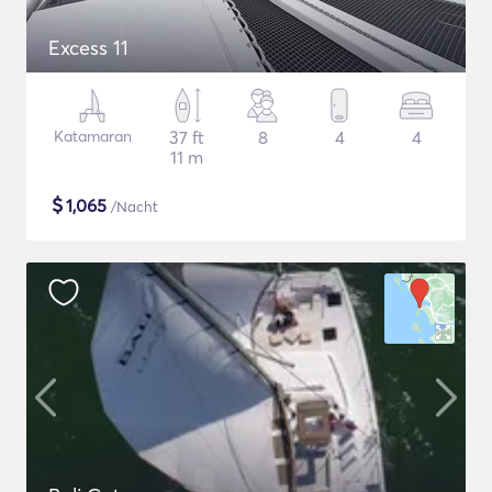
Excess 11
Katamaran
37 ft
8
4
4
11 m
$
1,065
/Nacht