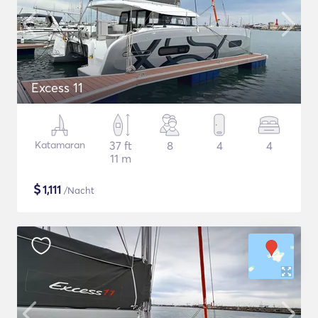
Excess 11
Katamaran
37 ft
8
4
4
11 m
$
1,111
/Nacht