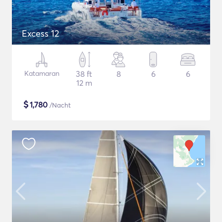
Excess 12
Katamaran
38 ft
8
6
6
12 m
$
1,780
/Nacht