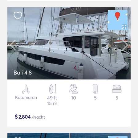
Bali 4.8
Katamaran
49 ft
10
5
5
15 m
$
2,804
/Nacht