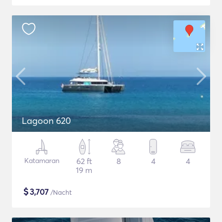
Lagoon 620
Katamaran
62 ft
8
4
4
19 m
$
3,707
/Nacht