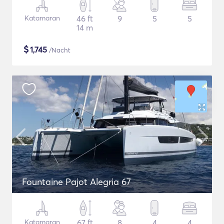
Katamaran
46 ft
9
5
5
14 m
$
1,745
/Nacht
Fountaine Pajot Alegria 67
Katamaran
67 ft
8
4
4