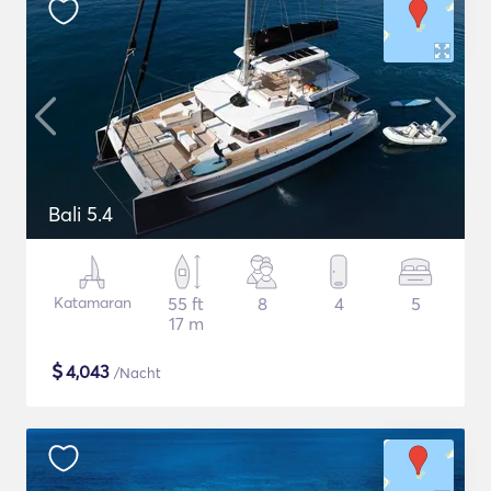
Bali 5.4
Katamaran
55 ft
8
4
5
17 m
$
4,043
/Nacht