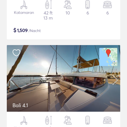
Katamaran
42 ft
10
6
6
13 m
$
1,509
/Nacht
Bali 4.1