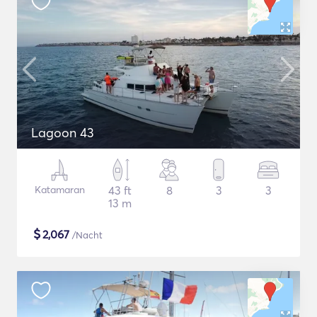
Lagoon 43
Katamaran
43 ft
8
3
3
13 m
$
2,067
/Nacht