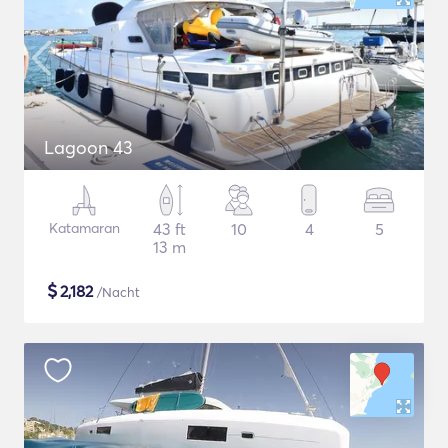
Lagoon 43
Katamaran
43 ft
10
4
5
13 m
$
2,182
/Nacht