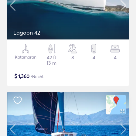
Lagoon 42
Katamaran
42 ft
8
4
4
13 m
$
1,360
/Nacht