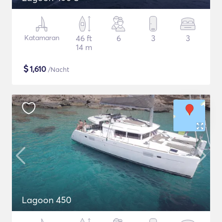
Katamaran
46 ft
6
3
3
14 m
$
1,610
/Nacht
Lagoon 450