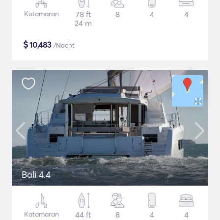
Katamaran
78 ft
8
4
4
24 m
$
10,483
/Nacht
Bali 4.4
Katamaran
44 ft
8
4
4