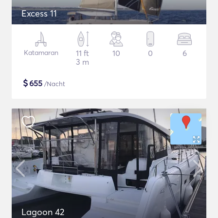
Excess 11
Katamaran
11 ft
10
0
6
3 m
$
655
/Nacht
Lagoon 42