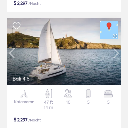
$
2,297
/Nacht
Bali 4.6
Katamaran
47 ft
10
5
5
14 m
$
2,297
/Nacht