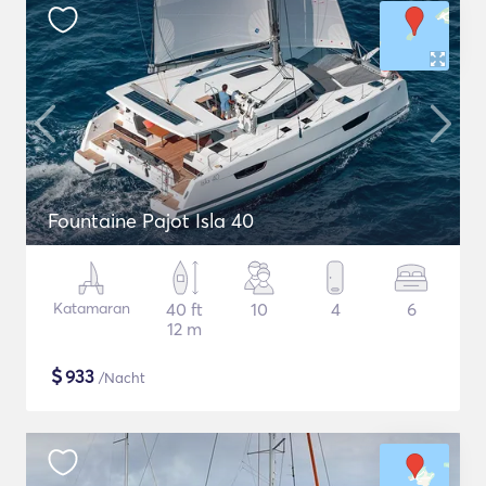
Fountaine Pajot Isla 40
Katamaran
40 ft
10
4
6
12 m
$
933
/Nacht