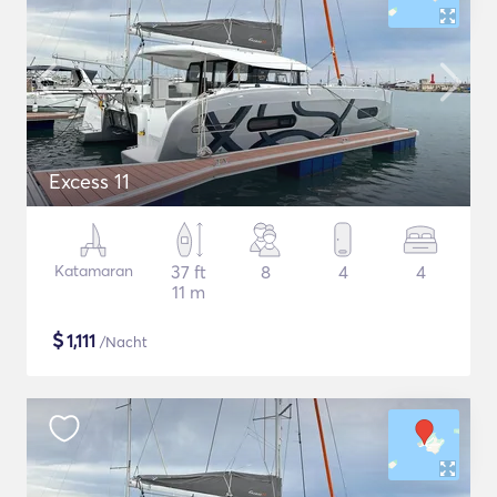
Excess 11
Katamaran
37 ft
8
4
4
11 m
$
1,111
/Nacht