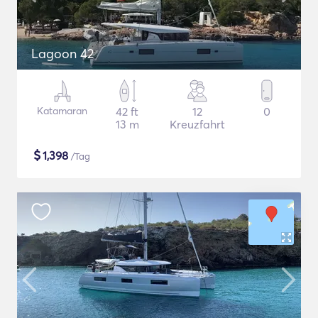
Lagoon 42
Katamaran
42 ft
12
0
13 m
Kreuzfahrt
$
1,398
/Tag