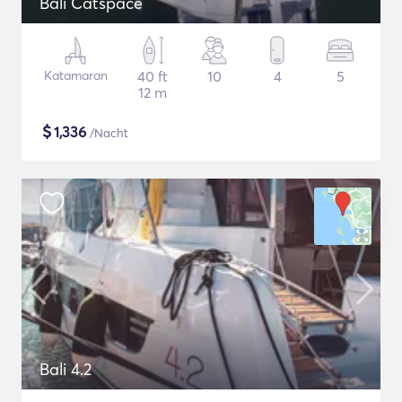
Bali Catspace
Katamaran
40 ft
10
4
5
12 m
$
1,336
/Nacht
Bali 4.2