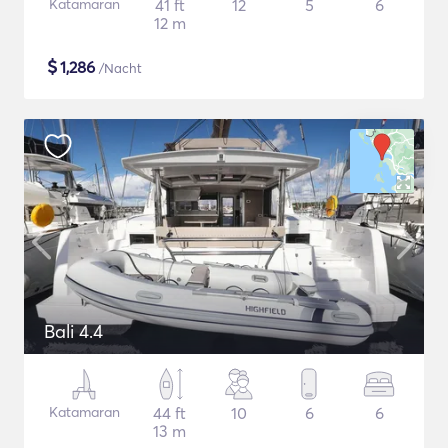
Katamaran
41 ft
12
5
6
12 m
$
1,286
/Nacht
Bali 4.4
Katamaran
44 ft
10
6
6
13 m