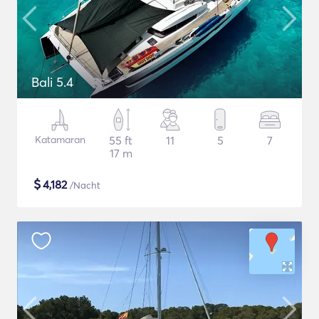
Bali 5.4
Katamaran
55 ft
11
5
7
17 m
$
4,182
/Nacht