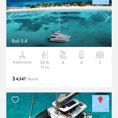
Bali 5.4
Katamaran
55 ft
8
4
5
17 m
$
4,347
/Nacht