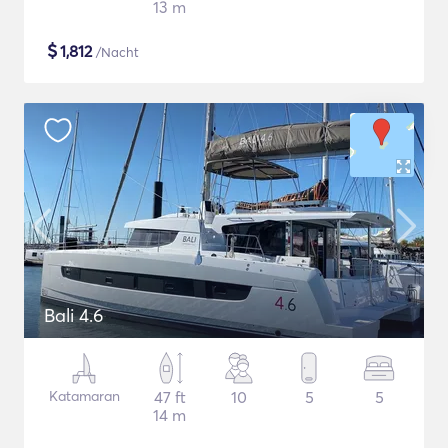
13 m
$
1,812
/Nacht
Bali 4.6
Katamaran
47 ft
10
5
5
14 m