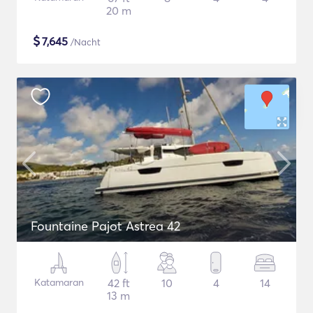
20 m
$
7,645
/Nacht
Fountaine Pajot Astrea 42
Katamaran
42 ft
10
4
14
13 m