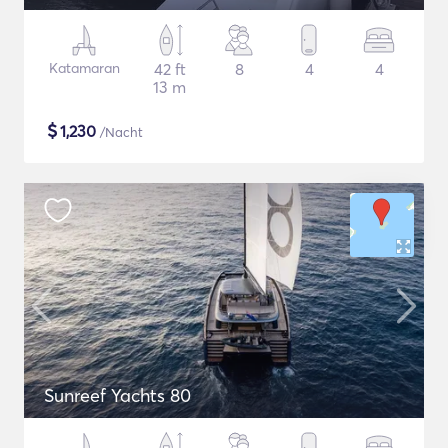
Katamaran
42 ft
8
4
4
13 m
$
1,230
/Nacht
Sunreef Yachts 80