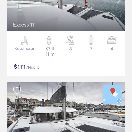
Excess 11
Katamaran
37 ft
8
3
4
11 m
$
1,111
/Nacht