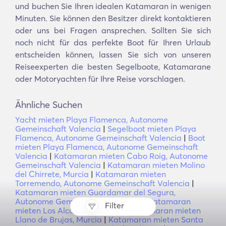
und buchen Sie Ihren idealen Katamaran in wenigen
Minuten. Sie können den Besitzer direkt kontaktieren
oder uns bei Fragen ansprechen. Sollten Sie sich
noch nicht für das perfekte Boot für Ihren Urlaub
entscheiden können, lassen Sie sich von unseren
Reiseexperten die besten Segelboote, Katamarane
oder Motoryachten für Ihre Reise vorschlagen.
Ähnliche Suchen
Yacht mieten Playa Flamenca, Autonome
Gemeinschaft Valencia
|
Segelboot mieten Playa
Flamenca, Autonome Gemeinschaft Valencia
|
Boot
mieten Playa Flamenca, Autonome Gemeinschaft
Valencia
|
Katamaran mieten Cabo Roig, Autonome
Gemeinschaft Valencia
|
Katamaran mieten Molino
del Chirrete, Murcia
|
Katamaran mieten
Torremendo, Autonome Gemeinschaft Valencia
|
Katamaran mieten Guardamar del Segura,
Autonome Gemeinschaft Valencia
|
Katamaran
Filter
mieten Los Alcázares, Murcia
|
Katamaran mieten
Llano de Brujas, Murcia
|
Katamaran mieten Santa