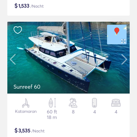
$
1,533
/Nacht
Sunreef 60
Katamaran
60 ft
8
4
4
18 m
$
3,535
/Nacht