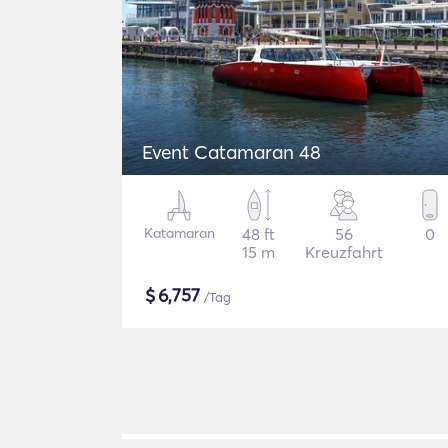
Event Catamaran 48
Katamaran
48 ft
56
0
15 m
Kreuzfahrt
$
6,757
/Tag