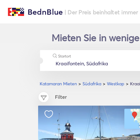
BednBlue
| Der Preis beinhaltet immer
Mieten Sie in wenig
Startort
Katamaran Mieten
Südafrika
Westkap
Kraa
Filter