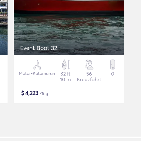
Event Boat 32
Motor-Katamaran
32 ft
56
0
10 m
Kreuzfahrt
$
4,223
/Tag