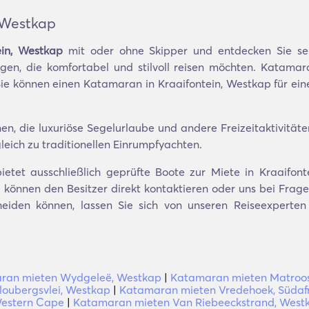
 Westkap
ein, Westkap
mit oder ohne Skipper und entdecken Sie sei
gen, die komfortabel und stilvoll reisen möchten. Katamar
Sie können einen Katamaran in Kraaifontein, Westkap für ei
, die luxuriöse Segelurlaube und andere Freizeitaktivitäten
leich zu traditionellen Einrumpfyachten.
etet ausschließlich geprüfte Boote zur Miete in Kraaifon
können den Besitzer direkt kontaktieren oder uns bei Fragen 
heiden können, lassen Sie sich von unseren Reiseexpert
ran mieten Wydgeleë, Westkap
|
Katamaran mieten Matroos
oubergsvlei, Westkap
|
Katamaran mieten Vredehoek, Südaf
Western Cape
|
Katamaran mieten Van Riebeeckstrand, West