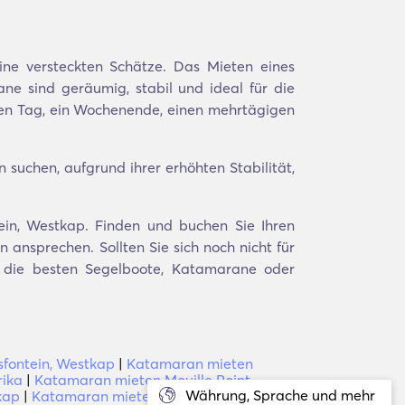
ne versteckten Schätze. Das Mieten eines
ane sind geräumig, stabil und ideal für die
nen Tag, ein Wochenende, einen mehrtägigen
 suchen, aufgrund ihrer erhöhten Stabilität,
tein, Westkap. Finden und buchen Sie Ihren
ansprechen. Sollten Sie sich noch nicht für
en die besten Segelboote, Katamarane oder
fontein, Westkap
|
Katamaran mieten
rika
|
Katamaran mieten Mouille Point,
Währung, Sprache und mehr
kap
|
Katamaran mieten Sweet Valley,