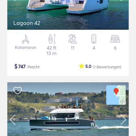
Lagoon 42
Katamaran
42 ft
11
4
6
13 m
$
747
5.0
/Nacht
(1
Bewertungen
)