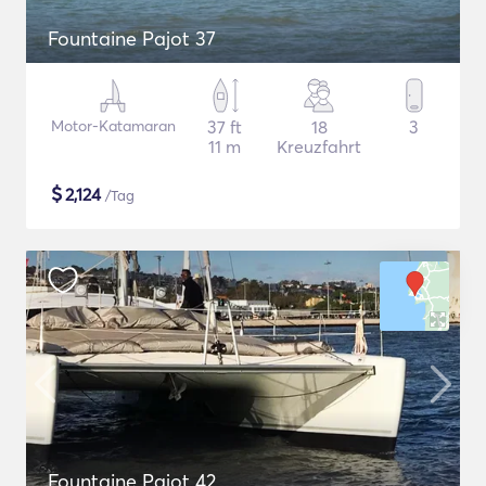
Fountaine Pajot 37
Motor-Katamaran
37 ft
18
3
11 m
Kreuzfahrt
$
2,124
/Tag
Fountaine Pajot 42