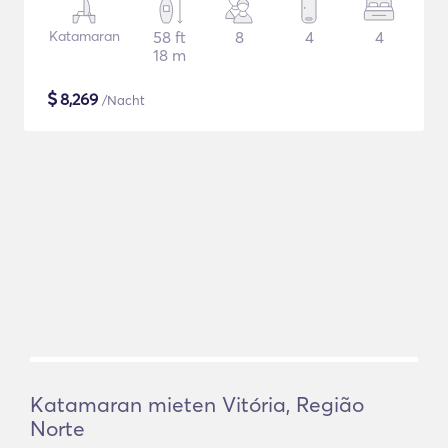
Katamaran
58 ft
8
4
4
18 m
$
8,269
/Nacht
Katamaran mieten Vitória, Região
Norte