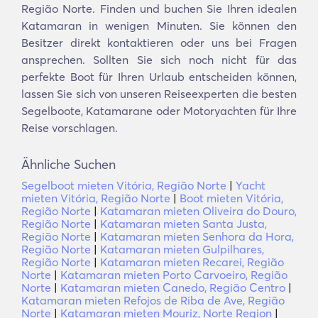
Região Norte. Finden und buchen Sie Ihren idealen
Katamaran in wenigen Minuten. Sie können den
Besitzer direkt kontaktieren oder uns bei Fragen
ansprechen. Sollten Sie sich noch nicht für das
perfekte Boot für Ihren Urlaub entscheiden können,
lassen Sie sich von unseren Reiseexperten die besten
Segelboote, Katamarane oder Motoryachten für Ihre
Reise vorschlagen.
Ähnliche Suchen
Segelboot mieten Vitória, Região Norte
|
Yacht
mieten Vitória, Região Norte
|
Boot mieten Vitória,
Região Norte
|
Katamaran mieten Oliveira do Douro,
Região Norte
|
Katamaran mieten Santa Justa,
Região Norte
|
Katamaran mieten Senhora da Hora,
Região Norte
|
Katamaran mieten Gulpilhares,
Região Norte
|
Katamaran mieten Recarei, Região
Norte
|
Katamaran mieten Porto Carvoeiro, Região
Norte
|
Katamaran mieten Canedo, Região Centro
|
Katamaran mieten Refojos de Riba de Ave, Região
Norte
|
Katamaran mieten Mouriz, Norte Region
|