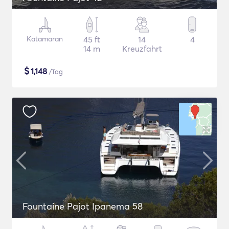
Katamaran
45 ft
14
4
14 m
Kreuzfahrt
$
1,148
/Tag
Fountaine Pajot Ipanema 58