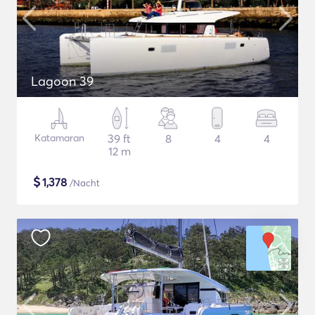
Lagoon 39
Katamaran
39 ft
8
4
4
12 m
$
1,378
/Nacht