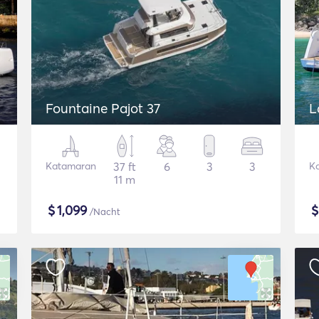
Fountaine Pajot 37
L
Katamaran
37 ft
6
3
3
K
11 m
$
1,099
/Nacht