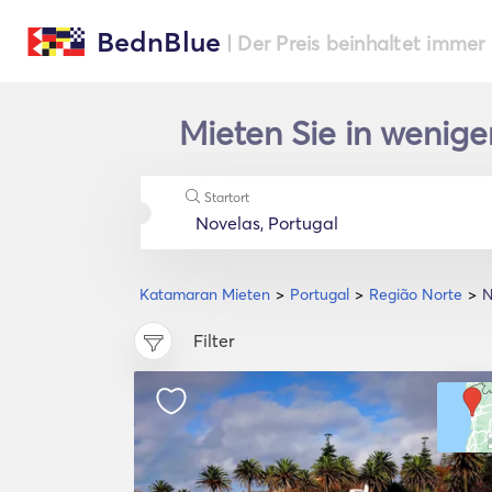
BednBlue
| Der Preis beinhaltet immer
Mieten Sie in wenig
Startort
Katamaran Mieten
Portugal
Região Norte
N
Filter