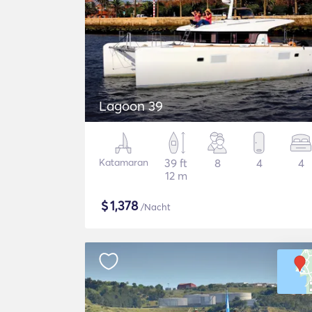
Lagoon 39
Katamaran
39 ft
8
4
4
12 m
$
1,378
/Nacht