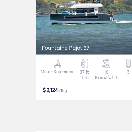
Fountaine Pajot 37
Motor-Katamaran
37 ft
18
3
11 m
Kreuzfahrt
$
2,124
/Tag