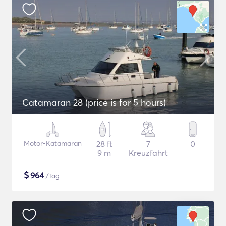
Catamaran 28 (price is for 5 hours)
Motor-Katamaran
28 ft
7
0
9 m
Kreuzfahrt
$
964
/Tag