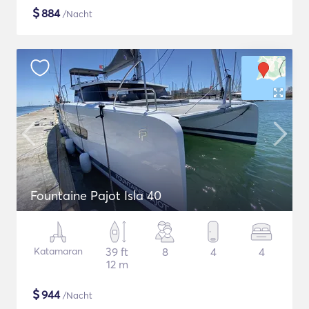
$
884
/Nacht
Fountaine Pajot Isla 40
Katamaran
39 ft
8
4
4
12 m
$
944
/Nacht