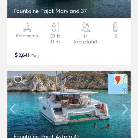
Fountaine Pajot Maryland 37
Katamaran
37 ft
14
2
11 m
Kreuzfahrt
$
2,641
/Tag
Fountaine Pajot Astrea 42