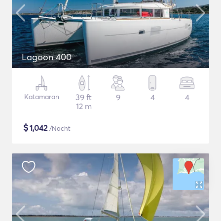
Lagoon 400
Katamaran
39 ft
9
4
4
12 m
$
1,042
/Nacht