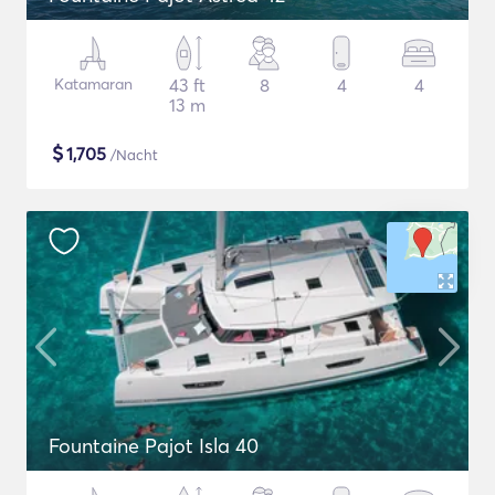
Katamaran
43 ft
8
4
4
13 m
$
1,705
/Nacht
Fountaine Pajot Isla 40