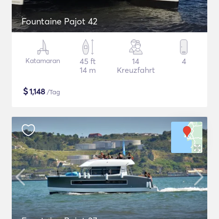
Fountaine Pajot 42
Katamaran
45 ft
14
4
14 m
Kreuzfahrt
$
1,148
/Tag