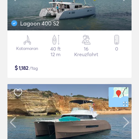
Lagoon 400 S2
Katamaran
40 ft
16
0
12 m
Kreuzfahrt
$
1,182
/Tag