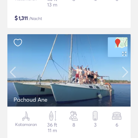
13 m
$
1,311
/Nacht
Pachoud Ane
Katamaran
36 ft
8
3
6
11 m