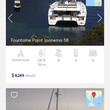
Fountaine Pajot Ipanema 58
Katamaran
58 ft
8
4
4
18 m
$
8,269
/Nacht