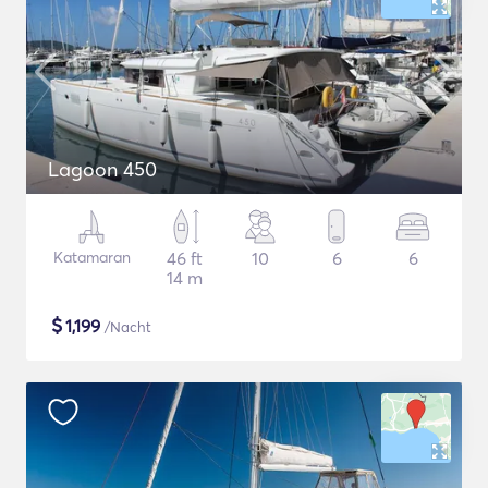
Lagoon 450
Katamaran
46 ft
10
6
6
14 m
$
1,199
/Nacht