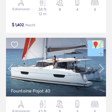
Katamaran
38 ft
8
4
4
12 m
$
1,402
/Nacht
Fountaine Pajot 40
Katamaran
43 ft
8
4
6