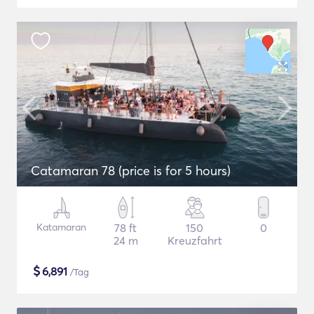
Catamaran 78 (price is for 5 hours)
Katamaran
78 ft
150
0
24 m
Kreuzfahrt
$
6,891
/Tag