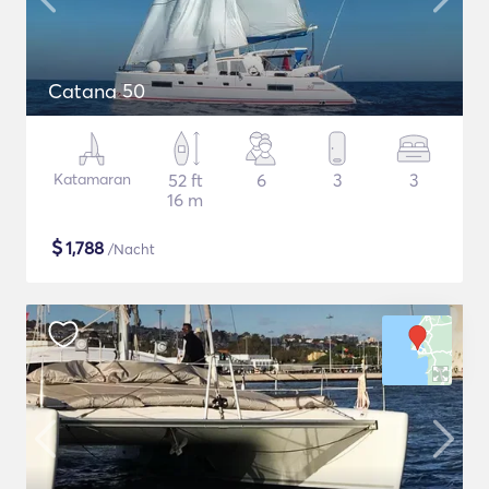
Catana 50
Katamaran
52 ft
6
3
3
16 m
$
1,788
/Nacht