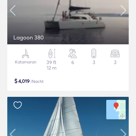
Lagoon 380
Katamaran
39 ft
6
3
3
12 m
$
4,019
/Nacht