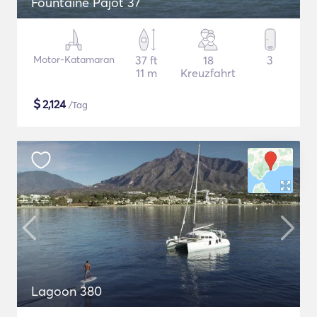
Fountaine Pajot 37
Motor-Katamaran
37 ft
18
3
11 m
Kreuzfahrt
$
2,124
/Tag
Lagoon 380