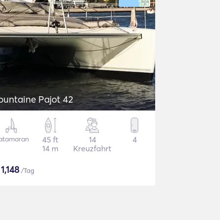
ountaine Pajot 42
atamaran
45 ft
14
4
14 m
Kreuzfahrt
$
1,148
/Tag