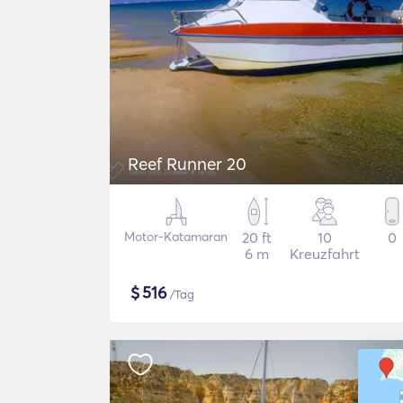
Reef Runner 20
Motor-Katamaran
20 ft
10
0
6 m
Kreuzfahrt
$
516
/Tag