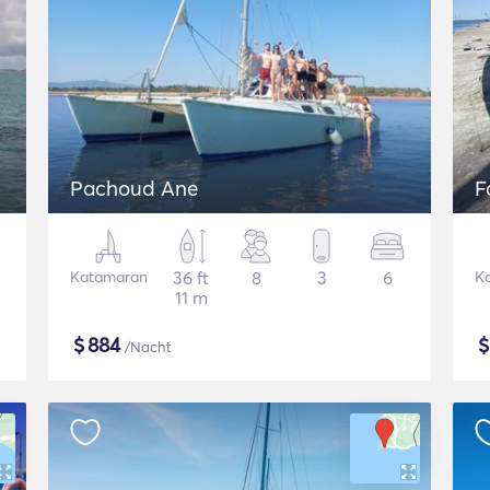
Pachoud Ane
F
Katamaran
36 ft
8
3
6
K
11 m
$
884
/Nacht