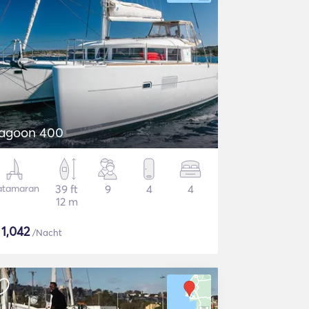
agoon 400
atamaran
39 ft
9
4
4
12 m
$
1,042
/Nacht