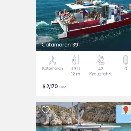
Catamaran 39
Katamaran
39 ft
42
0
12 m
Kreuzfahrt
$
2,170
/Tag