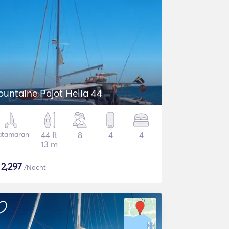
ountaine Pajot Helia 44
atamaran
44 ft
8
4
4
13 m
$
2,297
/Nacht