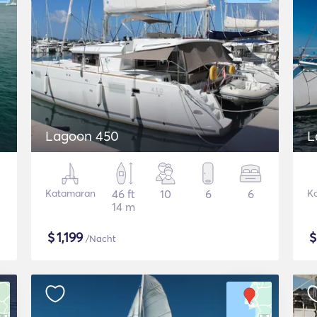
Lagoon 450
L
Katamaran
46 ft
10
6
6
K
14 m
$
1,199
/Nacht