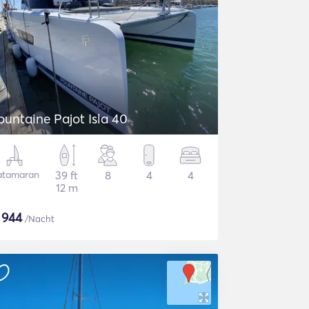
ountaine Pajot Isla 40
atamaran
39 ft
8
4
4
12 m
$
944
/Nacht