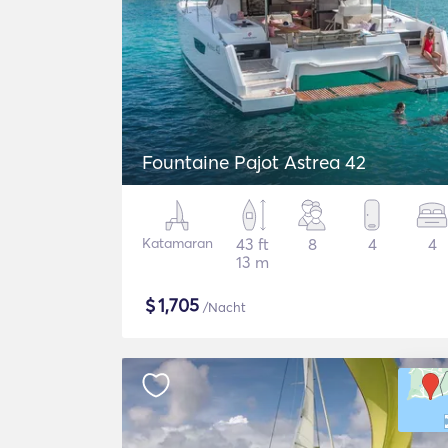
Fountaine Pajot Astrea 42
Katamaran
43 ft
8
4
4
13 m
$
1,705
/Nacht