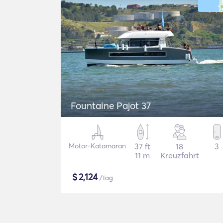
Fountaine Pajot 37
Motor-Katamaran
37 ft
18
3
11 m
Kreuzfahrt
$
2,124
/Tag