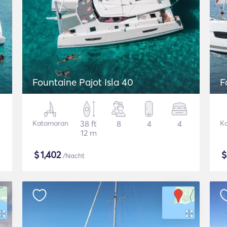
Fountaine Pajot Isla 40
F
Katamaran
38 ft
8
4
4
K
12 m
$
1,402
/Nacht