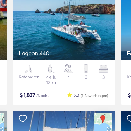
Lagoon 440
F
Katamaran
44 ft
4
3
3
K
13 m
$
1,837
5.0
/Nacht
(1
Bewertungen
)