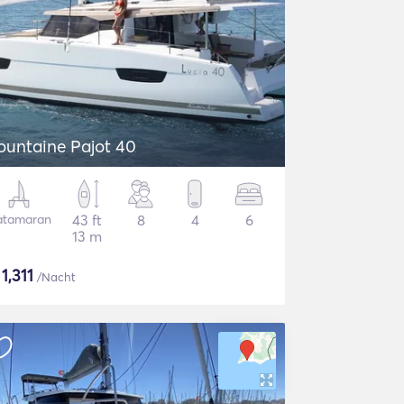
ountaine Pajot 40
atamaran
43 ft
8
4
6
13 m
$
1,311
/Nacht