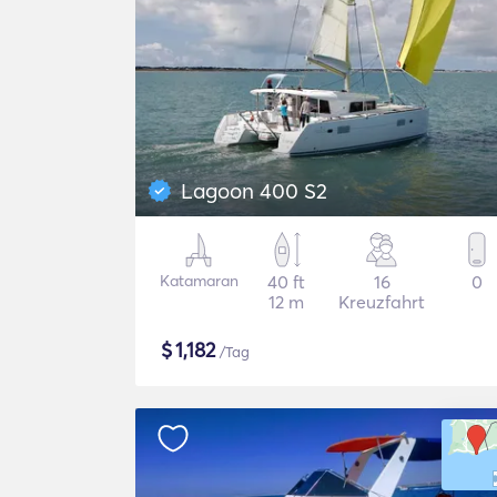
Lagoon 400 S2
Katamaran
40 ft
16
0
12 m
Kreuzfahrt
$
1,182
/Tag