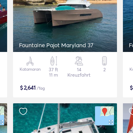
Fountaine Pajot Maryland 37
F
Katamaran
37 ft
14
2
K
11 m
Kreuzfahrt
$
2,641
/Tag