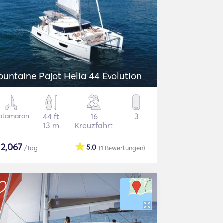
ountaine Pajot Helia 44 Evolution
atamaran
44 ft
16
3
13 m
Kreuzfahrt
$
2,067
5.0
/Tag
(1
Bewertungen
)