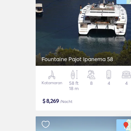
Fountaine Pajot Ipanema 58
Katamaran
58 ft
8
4
4
18 m
$
8,269
/Nacht