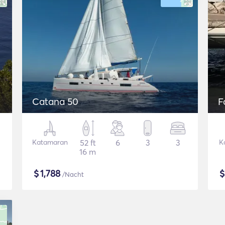
Catana 50
F
Katamaran
52 ft
6
3
3
K
16 m
$
1,788
/Nacht