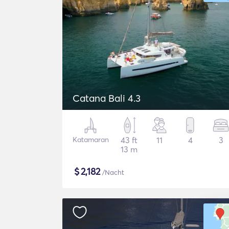
Catana Bali 4.3
Katamaran
43 ft
11
4
3
13 m
$
2,182
/Nacht