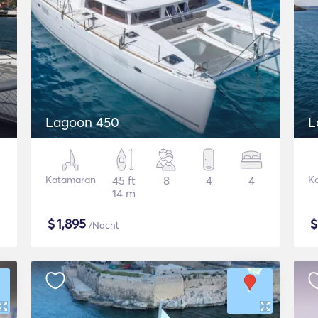
Lagoon 450
L
Katamaran
45 ft
8
4
4
K
14 m
$
1,895
/Nacht