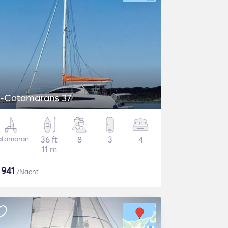
-Catamarans 37
atamaran
36 ft
8
3
4
11 m
$
941
/Nacht