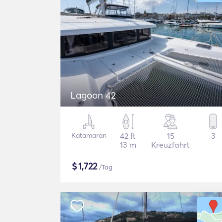
Lagoon 42
Katamaran
42 ft
15
3
13 m
Kreuzfahrt
$
1,722
/Tag