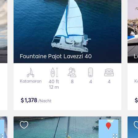
Fountaine Pajot Lavezzi 40
L
Katamaran
40 ft
8
4
4
K
12 m
$
1,378
/Nacht