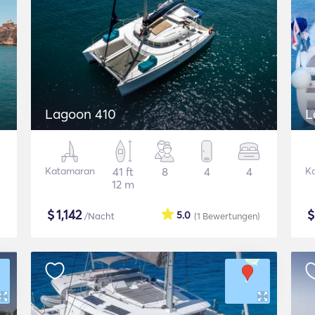
Lagoon 410
L
Katamaran
41 ft
8
4
4
K
12 m
$
1,142
5.0
/Nacht
(1
Bewertungen
)