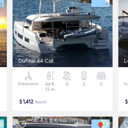
Dufour 44 Cat
L
Katamaran
44 ft
9
5
5
K
13 m
$
1,412
/Nacht