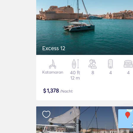
Excess 12
Katamaran
40 ft
8
4
4
12 m
$
1,378
/Nacht