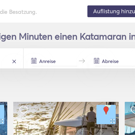
Auflistung hinz
 die Besatzung.
igen Minuten einen Katamaran in 