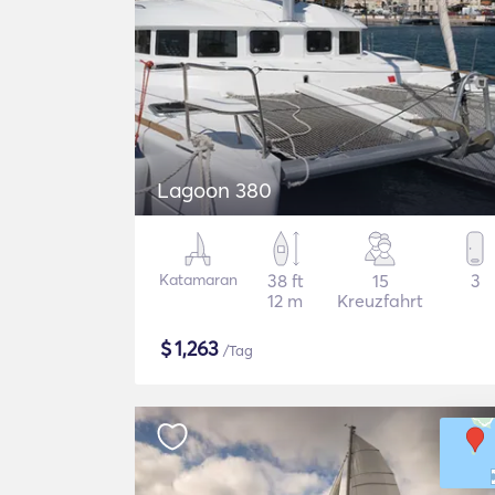
Lagoon 380
Katamaran
38 ft
15
3
12 m
Kreuzfahrt
$
1,263
/Tag