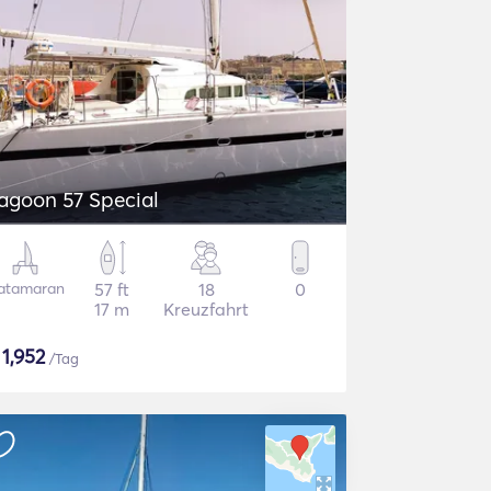
agoon 57 Special
atamaran
57 ft
18
0
17 m
Kreuzfahrt
$
1,952
/Tag