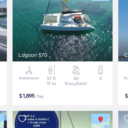
Lagoon 570
C
Katamaran
57 ft
40
0
K
17 m
Kreuzfahrt
$
1,895
/Tag