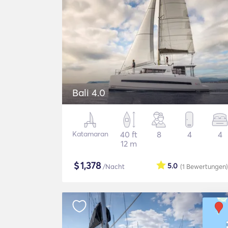
Bali 4.0
Katamaran
40 ft
8
4
4
12 m
$
1,378
5.0
/Nacht
(1
Bewertungen
)