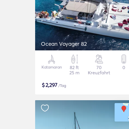
Ocean Voyager 82
Katamaran
82 ft
70
0
25 m
Kreuzfahrt
$
2,297
/Tag