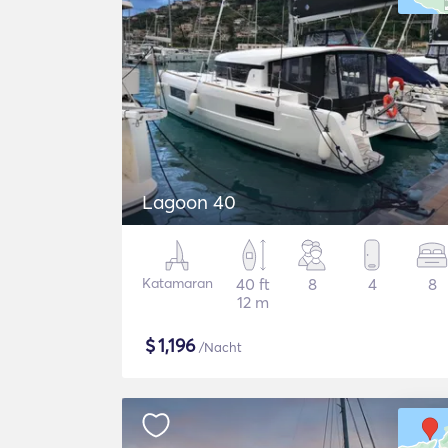
Lagoon 40
Katamaran
40 ft
8
4
8
12 m
$
1,196
/Nacht