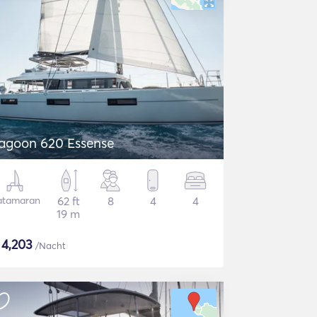
agoon 620 Essense
atamaran
62 ft
8
4
4
19 m
$
4,203
/Nacht