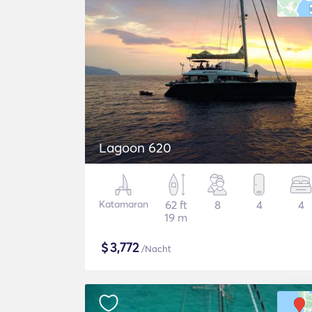
Lagoon 620
Katamaran
62 ft
8
4
4
19 m
$
3,772
/Nacht