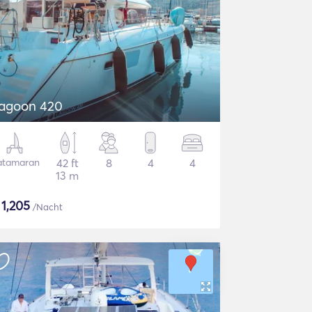
agoon 420
atamaran
42 ft
8
4
4
13 m
$
1,205
/Nacht