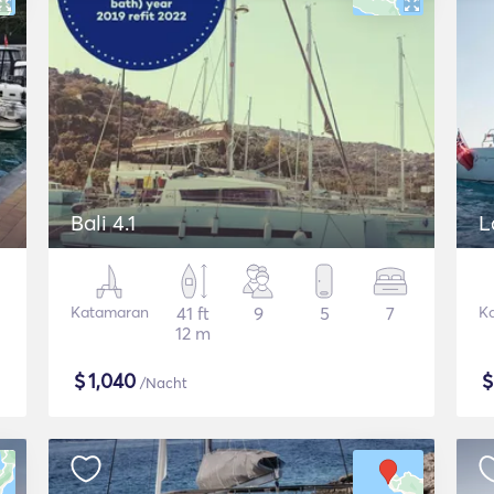
Bali 4.1
L
Katamaran
41 ft
9
5
7
K
12 m
$
1,040
/Nacht