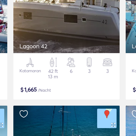
Lagoon 42
L
Katamaran
42 ft
6
3
3
K
13 m
$
1,665
/Nacht