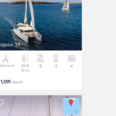
agoon 39
atamaran
39 ft
8
4
4
12 m
$
1,091
/Nacht