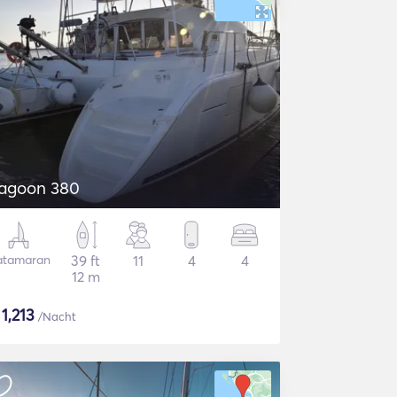
agoon 380
atamaran
39 ft
11
4
4
12 m
$
1,213
/Nacht