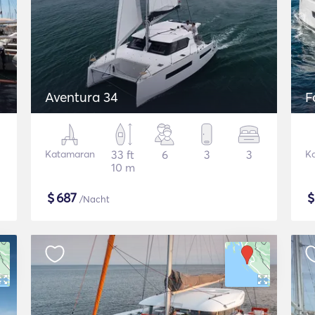
Aventura 34
F
Katamaran
33 ft
6
3
3
K
10 m
$
687
/Nacht