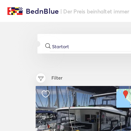
BednBlue
| Der Preis beinhaltet immer
Filter