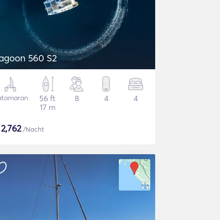
agoon 560 S2
atamaran
56 ft
8
4
4
17 m
$
2,762
/Nacht