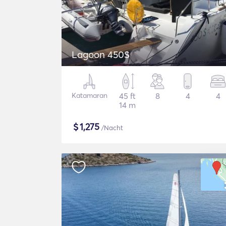
Lagoon 450S
Katamaran
45 ft
8
4
4
14 m
$
1,275
/Nacht