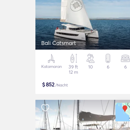
Bali Catsmart
Katamaran
39 ft
10
6
6
12 m
$
852
/Nacht