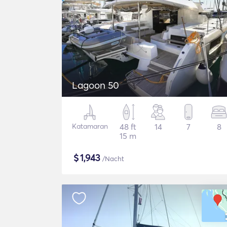
Lagoon 50
Katamaran
48 ft
14
7
8
15 m
$
1,943
/Nacht