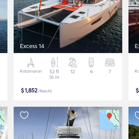
Excess 14
E
Katamaran
52 ft
12
6
7
K
16 m
$
1,852
/Nacht