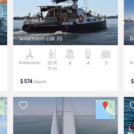
wissmann cat 35
B
Katamaran
35 ft
6
4
3
K
11 m
$
574
/Nacht