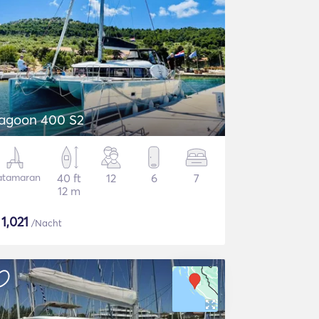
agoon 400 S2
atamaran
40 ft
12
6
7
12 m
$
1,021
/Nacht