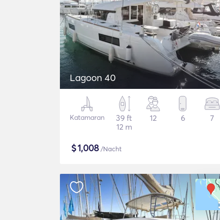
Lagoon 40
Katamaran
39 ft
12
6
7
12 m
$
1,008
/Nacht