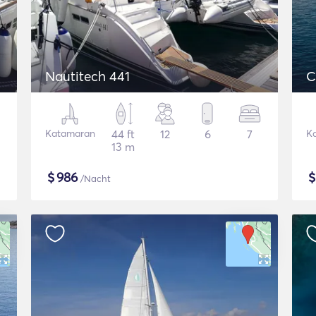
Nautitech 441
C
Katamaran
44 ft
12
6
7
K
13 m
$
986
/Nacht