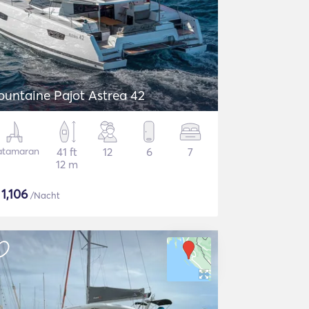
ountaine Pajot Astrea 42
atamaran
41 ft
12
6
7
12 m
$
1,106
/Nacht