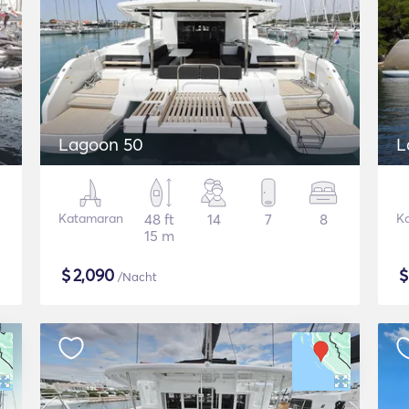
Lagoon 50
L
Katamaran
48 ft
14
7
8
K
15 m
$
2,090
/Nacht