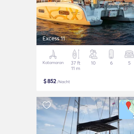
Excess 11
Katamaran
37 ft
10
6
5
11 m
$
852
/Nacht