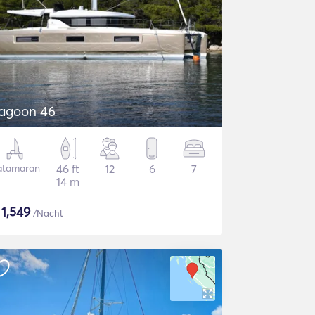
agoon 46
atamaran
46 ft
12
6
7
14 m
$
1,549
/Nacht