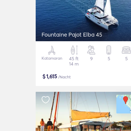
Fountaine Pajot Elba 45
Katamaran
45 ft
9
5
5
14 m
$
1,615
/Nacht