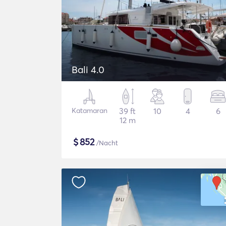
Bali 4.0
Katamaran
39 ft
10
4
6
12 m
$
852
/Nacht