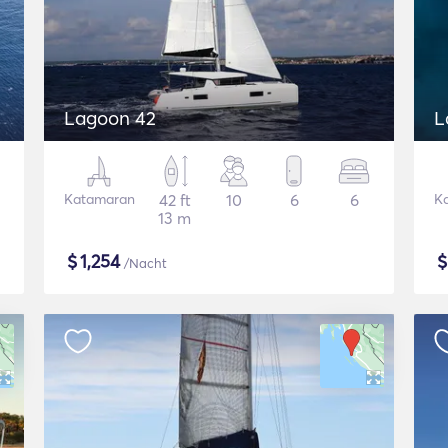
Lagoon 42
L
Katamaran
42 ft
10
6
6
K
13 m
$
1,254
/Nacht