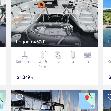
Lagoon 450 F
L
Katamaran
45 ft
12
4
8
K
14 m
$
1,349
/Nacht