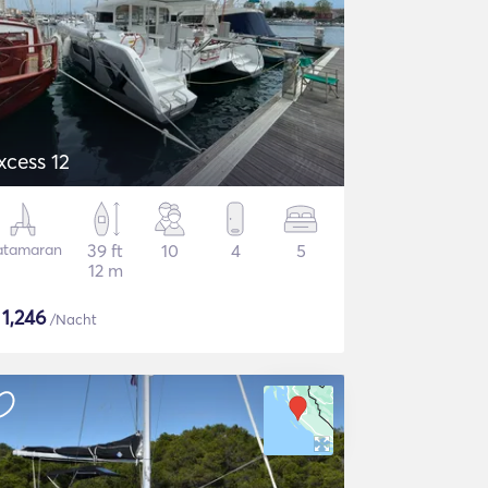
xcess 12
atamaran
39 ft
10
4
5
12 m
$
1,246
/Nacht