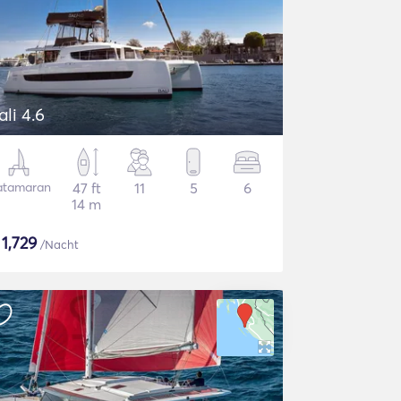
ali 4.6
atamaran
47 ft
11
5
6
14 m
$
1,729
/Nacht