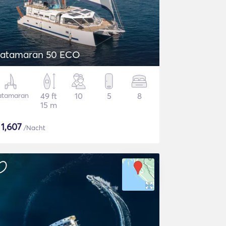
atamaran 50 ECO
atamaran
49 ft
10
5
8
15 m
$
1,607
/Nacht