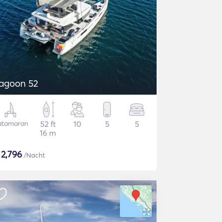
agoon 52
atamaran
52 ft
10
5
5
16 m
$
2,796
/Nacht