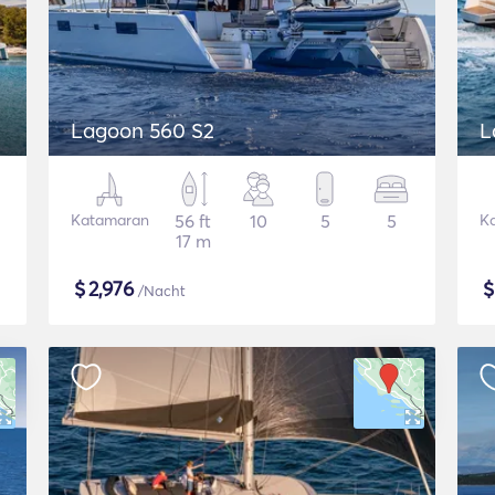
Lagoon 560 S2
L
Katamaran
56 ft
10
5
5
K
17 m
$
2,976
/Nacht