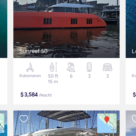
Sunreef 50
L
Katamaran
50 ft
6
3
3
K
15 m
$
3,584
/Nacht