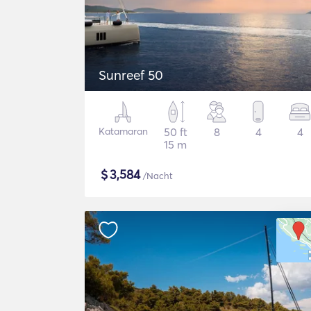
Sunreef 50
Katamaran
50 ft
8
4
4
15 m
$
3,584
/Nacht