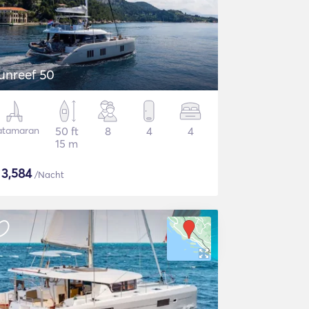
unreef 50
atamaran
50 ft
8
4
4
15 m
$
3,584
/Nacht