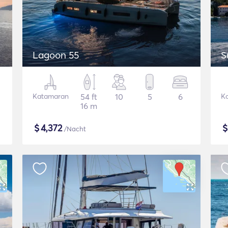
Lagoon 55
S
Katamaran
54 ft
10
5
6
K
16 m
$
4,372
/Nacht