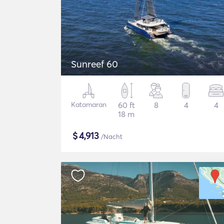
Sunreef 60
Katamaran
60 ft
8
4
4
18 m
$
4,913
/Nacht