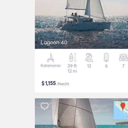
Lagoon 40
Katamaran
39 ft
12
6
7
12 m
$
1,155
/Nacht