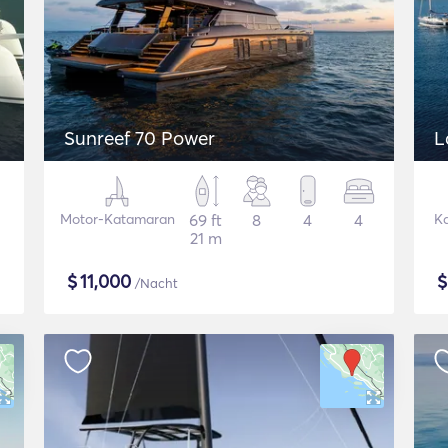
Sunreef 70 Power
L
Motor-Katamaran
69 ft
8
4
4
K
21 m
$
11,000
/Nacht