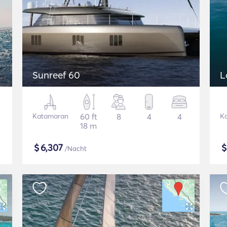
Sunreef 60
L
Katamaran
60 ft
8
4
4
K
18 m
$
6,307
/Nacht