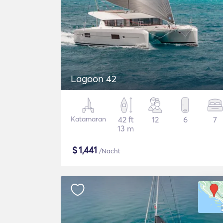
Lagoon 42
Katamaran
42 ft
12
6
7
13 m
$
1,441
/Nacht