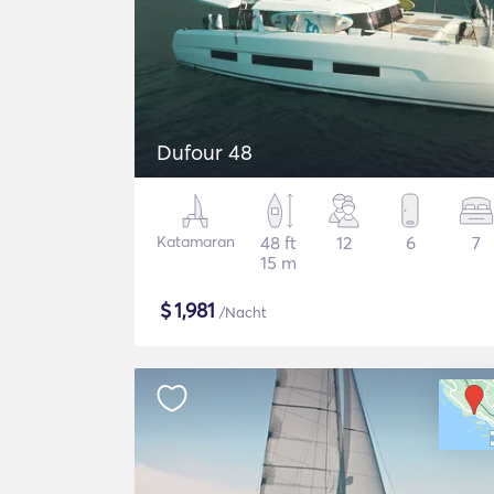
Dufour 48
Katamaran
48 ft
12
6
7
15 m
$
1,981
/Nacht