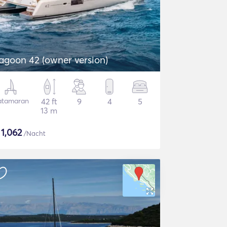
agoon 42 (owner version)
atamaran
42 ft
9
4
5
13 m
$
1,062
/Nacht