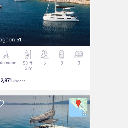
agoon 51
atamaran
50 ft
6
3
3
15 m
$
2,871
/Nacht