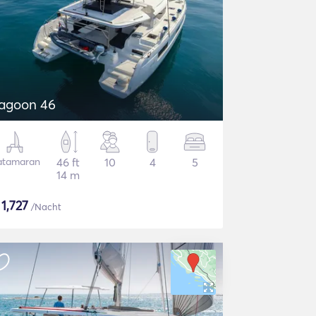
agoon 46
atamaran
46 ft
10
4
5
14 m
$
1,727
/Nacht