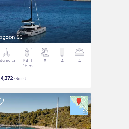
agoon 55
atamaran
54 ft
8
4
4
16 m
$
4,372
/Nacht