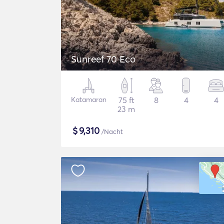
Sunreef 70 Eco
Katamaran
75 ft
8
4
4
23 m
$
9,310
/Nacht