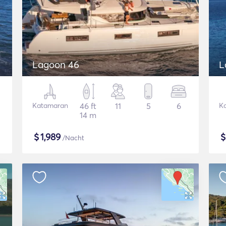
Lagoon 46
L
Katamaran
46 ft
11
5
6
K
14 m
$
1,989
/Nacht