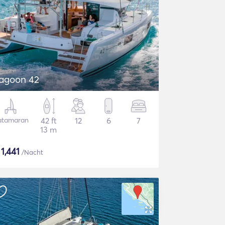
agoon 42
atamaran
42 ft
12
6
7
13 m
$
1,441
/Nacht