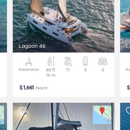
Lagoon 46
L
Katamaran
46 ft
11
5
6
K
14 m
$
1,661
/Nacht