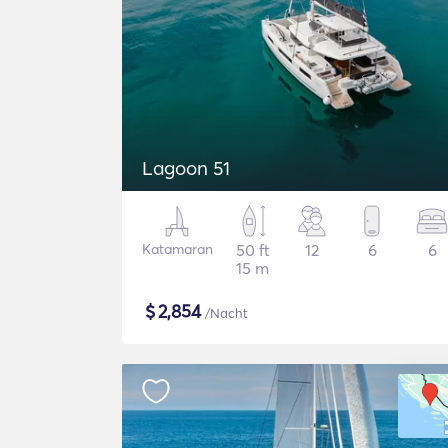
Lagoon 51
Katamaran
50 ft
12
6
6
15 m
$
2,854
/Nacht