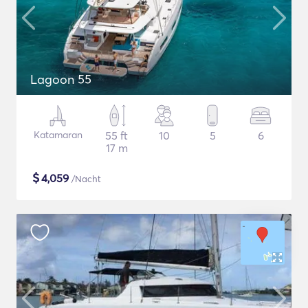
Lagoon 55
Katamaran
55 ft
10
5
6
17 m
$
4,059
/Nacht