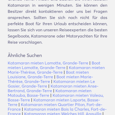
Katamaran in wenigen Minuten. Sie können den
Besitzer direkt kontaktieren oder uns bei Fragen
ansprechen. Sollten Sie sich noch nicht für das
perfekte Boot für Ihren Urlaub entscheiden können,
lassen Sie sich von unseren Reiseexperten die besten
Segelboote, Katamarane oder Motoryachten für Ihre
Reise vorschlagen.
Ähnliche Suchen
Katamaran mieten Lamotte, Grande-Terre
|
Boot
mieten Lamotte, Grande-Terre
|
Katamaran mieten
Marie-Thérèse, Grande-Terre
|
Boot mieten
Louisiane, Grande-Terre
|
Boot mieten Marie-
Thérèse, Grande-Terre
|
Katamaran mieten Le
Gosier, Grande-Terre
|
Katamaran mieten Anse-
Bertrand, Grande-Terre
|
Katamaran mieten
Matouba, Basse-Terre
|
Katamaran mieten Valeau,
Basse-Terre
|
Katamaran mieten Laporte, Basse-
Terre
|
Katamaran mieten Quartier Piton, Fort-de-
France
|
Katamaran mieten Bois la Charles, Fort-de-
France
|
Katamaran mieten Welches Hill, Anguilla
|