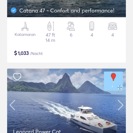
Catana 47 - Confort and performance!
Katamaran
47 ft
6
4
4
14 m
$
1,033
/Nacht
Leopard Power Cat