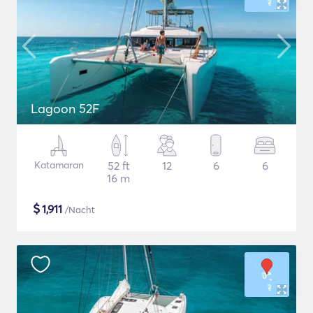
Lagoon 52F
Katamaran
52 ft
12
6
6
16 m
$
1,911
/Nacht