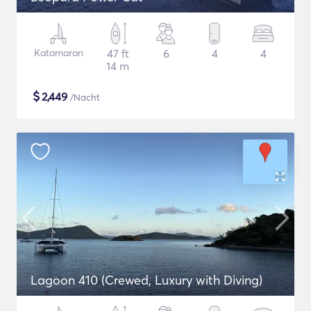
Katamaran
47 ft
6
4
4
14 m
$
2,449
/Nacht
Lagoon 410 (Crewed, Luxury with Diving)