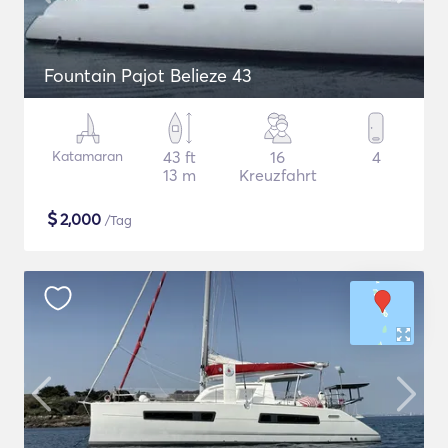
Fountain Pajot Belieze 43
Katamaran
43 ft
16
4
13 m
Kreuzfahrt
$
2,000
/Tag