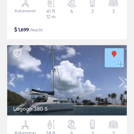
Katamaran
41 ft
6
3
3
12 m
$
1,699
/Nacht
Lagoon 380 S
Katamaran
38 ft
6
3
3