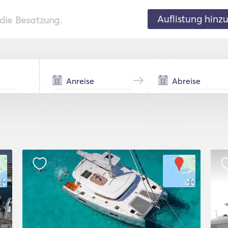
Auflistung hinz
 die Besatzung.