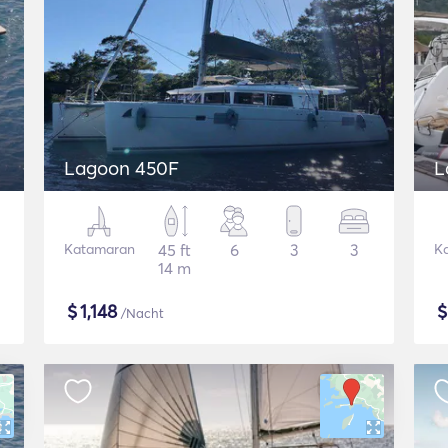
Lagoon 450F
L
Katamaran
45 ft
6
3
3
K
14 m
$
1,148
/Nacht