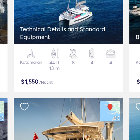
Technical Details and Standard
Equipment
B
Katamaran
44 ft
8
4
4
K
13 m
$
1,550
/Nacht