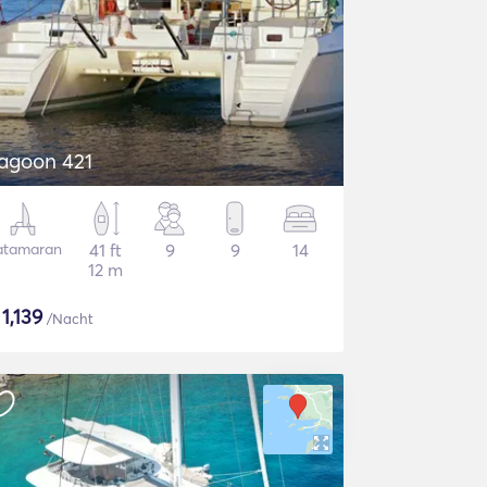
agoon 421
atamaran
41 ft
9
9
14
12 m
$
1,139
/Nacht