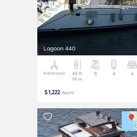
Lagoon 440
Katamaran
45 ft
8
4
4
14 m
$
1,222
/Nacht