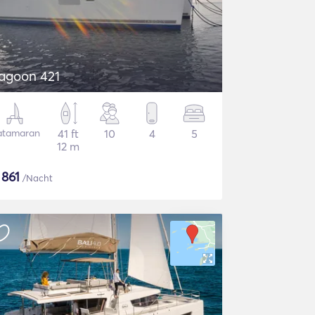
agoon 421
atamaran
41 ft
10
4
5
12 m
$
861
/Nacht