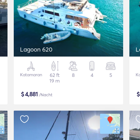
Lagoon 620
L
Katamaran
62 ft
8
4
5
K
19 m
$
4,881
/Nacht