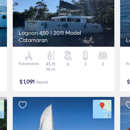
Lagoon 450 | 2011 Model
Catamaran
L
Katamaran
45 ft
6
3
3
K
14 m
$
1,091
/Nacht