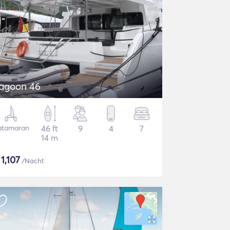
agoon 46
atamaran
46 ft
9
4
7
14 m
$
1,107
/Nacht