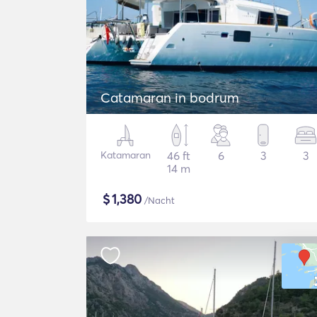
Catamaran in bodrum
Katamaran
46 ft
6
3
3
14 m
$
1,380
/Nacht