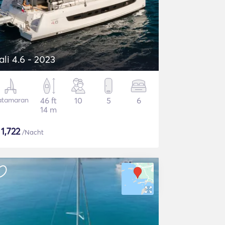
ali 4.6 - 2023
atamaran
46 ft
10
5
6
14 m
$
1,722
/Nacht