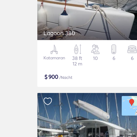
Lagoon 380
Katamaran
38 ft
10
6
6
12 m
$
900
/Nacht