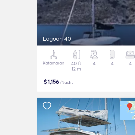
Lagoon 40
Katamaran
40 ft
4
4
4
12 m
$
1,156
/Nacht