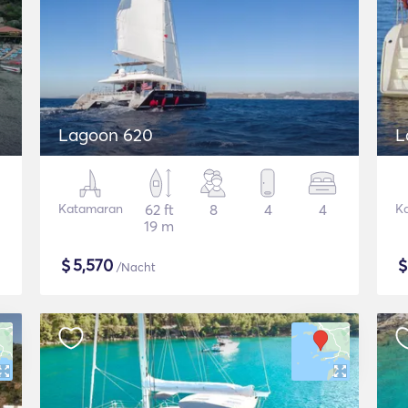
Lagoon 620
L
Katamaran
62 ft
8
4
4
K
19 m
$
5,570
/Nacht