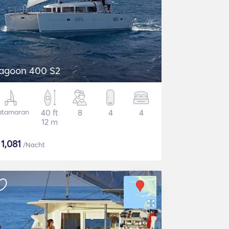
agoon 400 S2
atamaran
40 ft
8
4
4
12 m
$
1,081
/Nacht