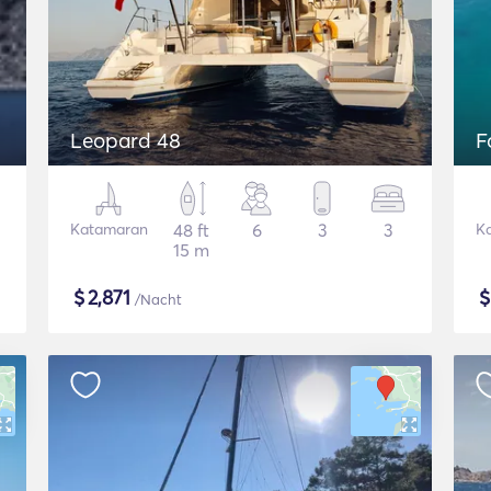
Leopard 48
F
Katamaran
48 ft
6
3
3
K
15 m
$
2,871
/Nacht