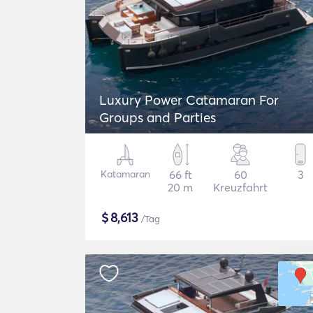
Luxury Power Catamaran For
Groups and Parties
Katamaran
66 ft
60
3
20 m
Kreuzfahrt
$
8,613
/Tag