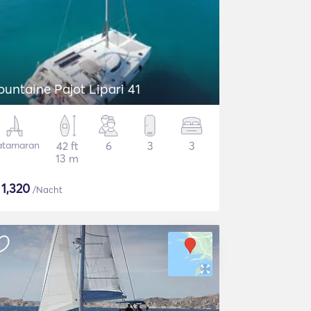
ountaine Pajot Lipari 41
atamaran
42 ft
6
3
3
13 m
$
1,320
/Nacht