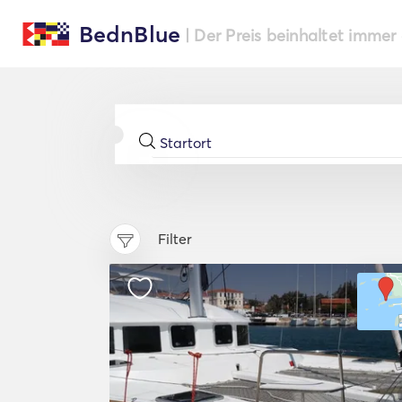
BednBlue
| Der Preis beinhaltet immer
Filter