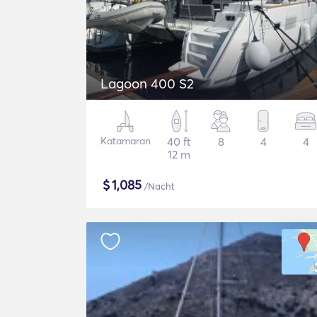
Lagoon 400 S2
Katamaran
40 ft
8
4
4
12 m
$
1,085
/Nacht