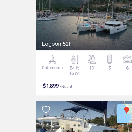
Lagoon 52F
Katamaran
54 ft
10
5
6
16 m
$
1,899
/Nacht