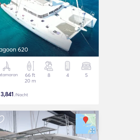
agoon 620
atamaran
66 ft
8
4
5
20 m
$
3,841
/Nacht