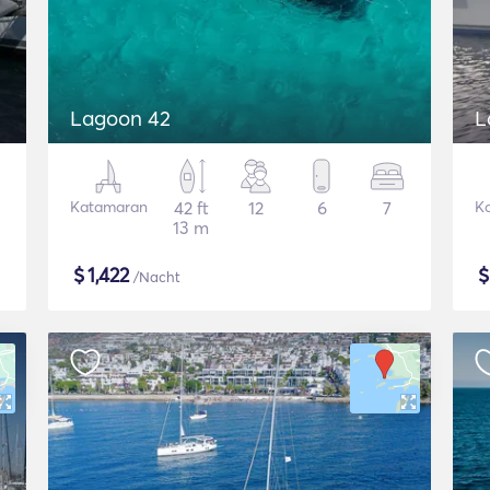
Lagoon 42
L
Katamaran
42 ft
12
6
7
K
13 m
$
1,422
/Nacht