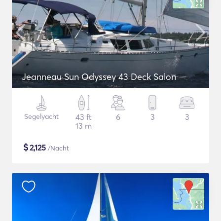
Jeanneau Sun Odyssey 43 Deck Salon
Segelyacht
43 ft
6
3
3
13 m
$
2,125
/Nacht