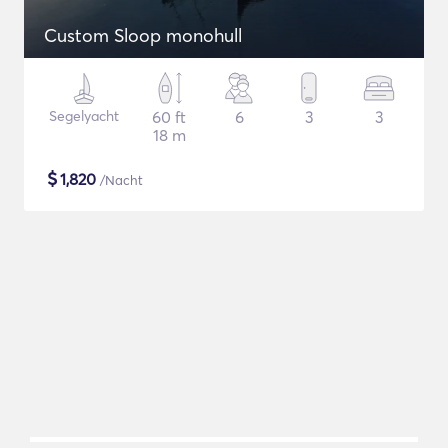
Custom Sloop monohull
Segelyacht
60 ft
6
3
3
18 m
$
1,820
/Nacht