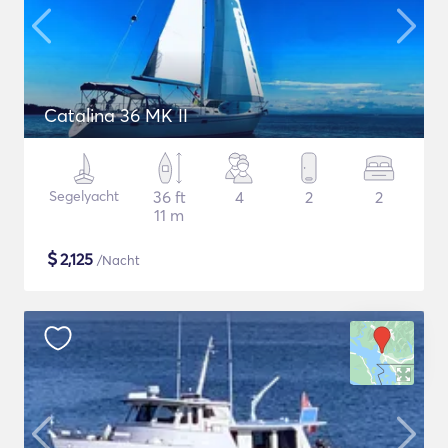
Catalina 36 MK II
Segelyacht
36 ft
4
2
2
11 m
$
2,125
/Nacht