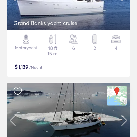
Grand Banks yacht cruise
Motoryacht
48 ft
6
2
4
15 m
$
1,139
/Nacht