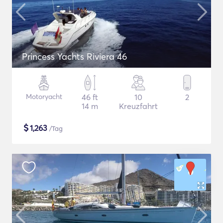
Princess Yachts Riviera 46
Motoryacht
46 ft
10
2
14 m
Kreuzfahrt
$
1,263
/Tag