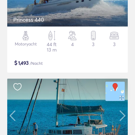
Princess 440
Motoryacht
44 ft
4
3
3
13 m
$
1,493
/Nacht