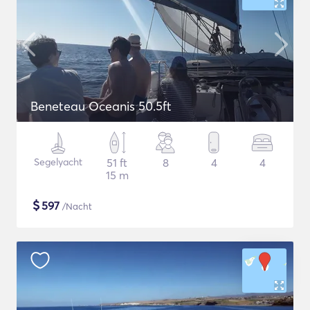
Beneteau Oceanis 50.5ft
Segelyacht
51 ft
8
4
4
15 m
$
597
/Nacht