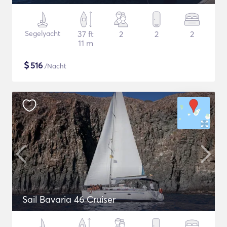
Segelyacht
37 ft
2
2
2
11 m
$
516
/Nacht
Sail Bavaria 46 Cruiser