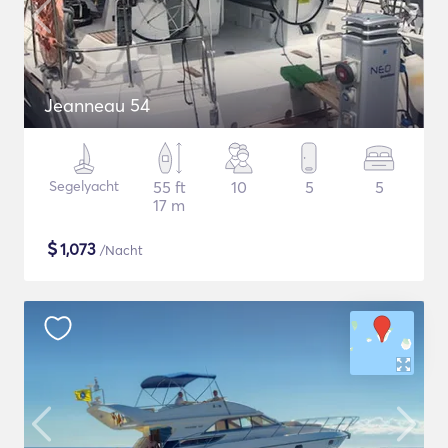
Jeanneau 54
Segelyacht
55 ft
10
5
5
17 m
$
1,073
/Nacht