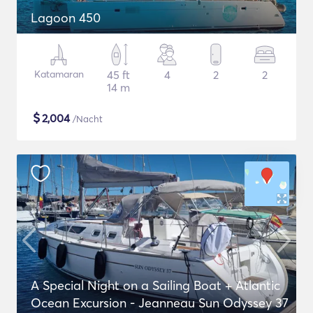
Lagoon 450
Katamaran
45 ft
4
2
2
14 m
$
2,004
/Nacht
A Special Night on a Sailing Boat + Atlantic
Ocean Excursion - Jeanneau Sun Odyssey 37