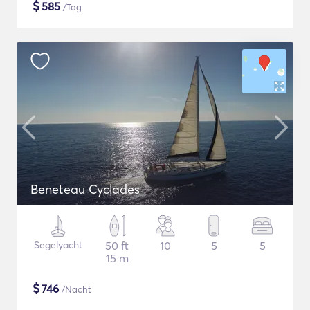
$
585
/Tag
Beneteau Cyclades
Segelyacht
50 ft
10
5
5
15 m
$
746
/Nacht