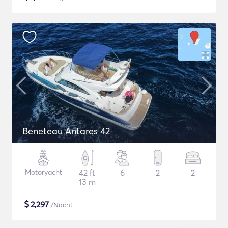
Beneteau Antares 42
Motoryacht
42 ft
6
2
2
13 m
$
2,297
/Nacht