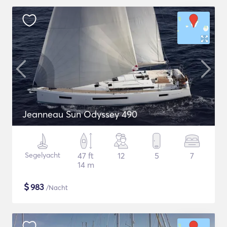
Jeanneau Sun Odyssey 490
Segelyacht
47 ft
12
5
7
14 m
$
983
/Nacht