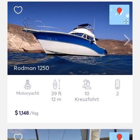
Rodman 1250
Motoryacht
39 ft
10
2
12 m
Kreuzfahrt
$
1,148
/Tag