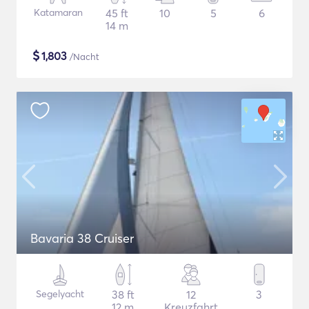
Katamaran
45 ft
10
5
6
14 m
$
1,803
/Nacht
Bavaria 38 Cruiser
Segelyacht
38 ft
12
3
12 m
Kreuzfahrt