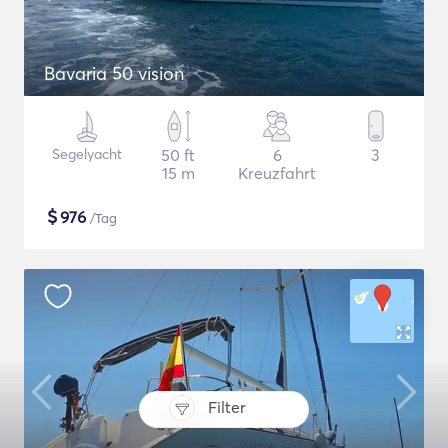
Bavaria 50 vision
Segelyacht
50 ft
6
3
15 m
Kreuzfahrt
$
976
/Tag
Filter