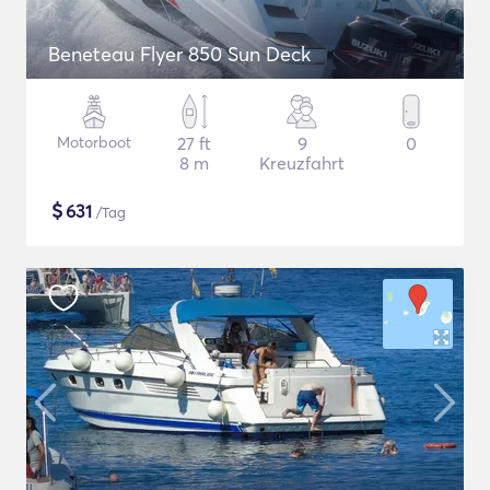
Beneteau Flyer 850 Sun Deck
Motorboot
27 ft
9
0
8 m
Kreuzfahrt
$
631
/Tag