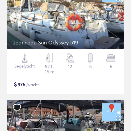
Jeanneau Sun Odyssey 519
Segelyacht
52 ft
12
5
6
16 m
$
976
/Nacht