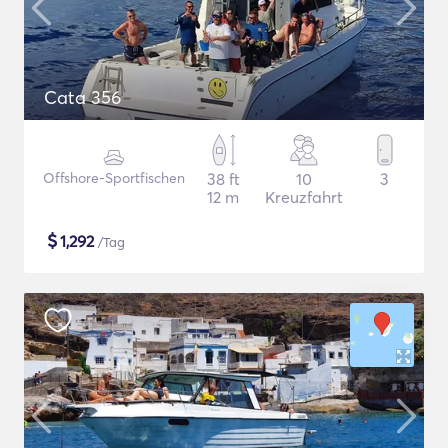
Cata 356
Offshore-Sportfischen
38 ft
10
3
12 m
Kreuzfahrt
$
1,292
/Tag