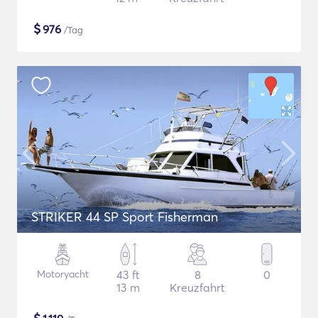
$
976
/Tag
STRIKER 44 SP Sport Fisherman
Motoryacht
43 ft
8
0
13 m
Kreuzfahrt