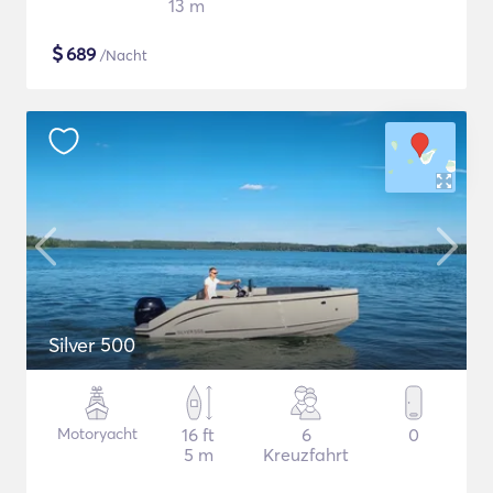
13 m
$
689
/Nacht
Silver 500
Motoryacht
16 ft
6
0
5 m
Kreuzfahrt