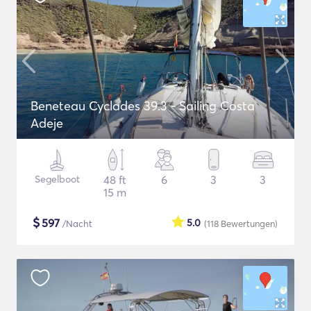
Beneteau Cyclades 39.3 - Sailing Costa
Adeje
Segelboot
48 ft
6
3
3
15 m
$
597
5.0
/Nacht
(118
Bewertungen
)