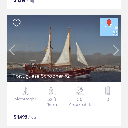
$
1,119
/Tag
Portuguese Schooner 52
Motorsegler
52 ft
50
0
16 m
Kreuzfahrt
$
1,493
/Tag