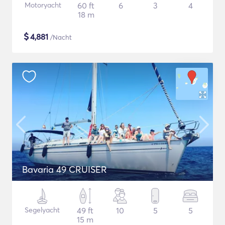
Motoryacht
60 ft
6
3
4
18 m
$
4,881
/Nacht
Bavaria 49 CRUISER
Segelyacht
49 ft
10
5
5
15 m