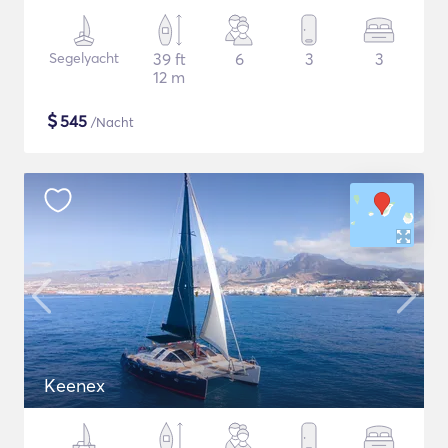
Segelyacht
39 ft
6
3
3
12 m
$
545
/Nacht
Keenex