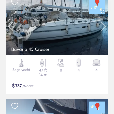
Bavaria 45 Cruiser
Segelyacht
47 ft
8
4
4
14 m
$
737
/Nacht