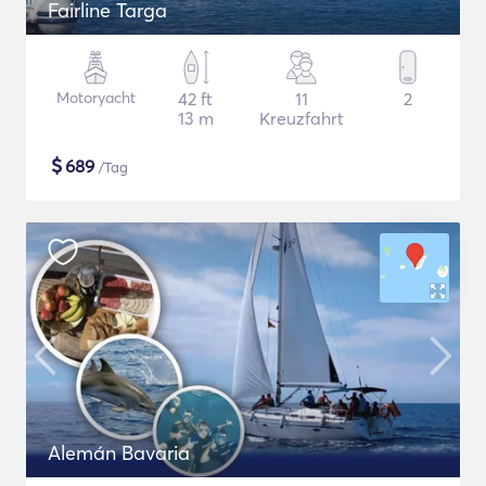
Fairline Targa
Motoryacht
42 ft
11
2
13 m
Kreuzfahrt
$
689
/Tag
Alemán Bavaria