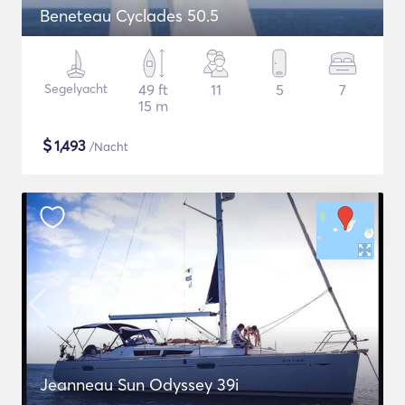
Beneteau Cyclades 50.5
Segelyacht
49 ft
11
5
7
15 m
$
1,493
/Nacht
Jeanneau Sun Odyssey 39i