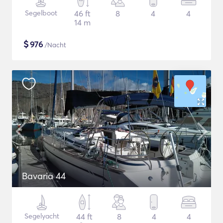
Segelboot
46 ft
8
4
4
14 m
$
976
/Nacht
Bavaria 44
Segelyacht
44 ft
8
4
4