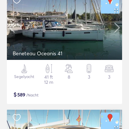
Beneteau Oceanis 41
Segelyacht
41 ft
8
3
3
12 m
$
589
/Nacht