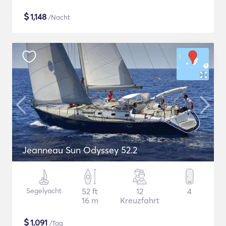
$
1,148
/Nacht
Jeanneau Sun Odyssey 52.2
Segelyacht
52 ft
12
4
16 m
Kreuzfahrt
$
1,091
/Tag