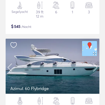
Segelyacht
39 ft
6
1
3
12 m
$
545
/Nacht
Azimut 60 Flybridge