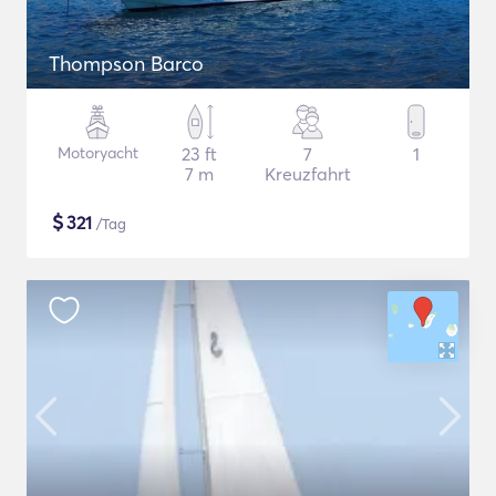
Thompson Barco
Motoryacht
23 ft
7
1
7 m
Kreuzfahrt
$
321
/Tag