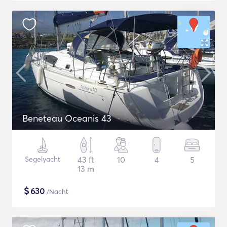
Beneteau Oceanis 43
Segelyacht
43 ft
10
4
5
13 m
$
630
/Nacht