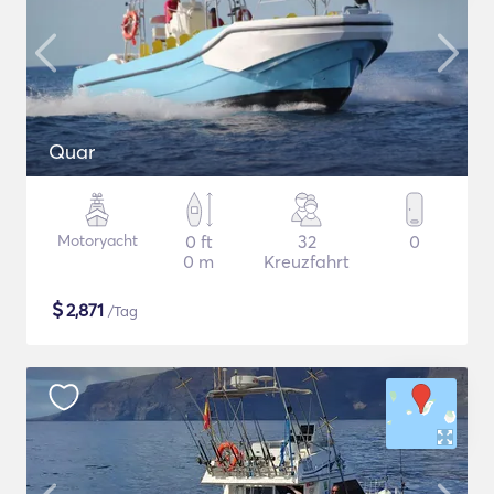
Quar
Motoryacht
0 ft
32
0
0 m
Kreuzfahrt
$
2,871
/Tag