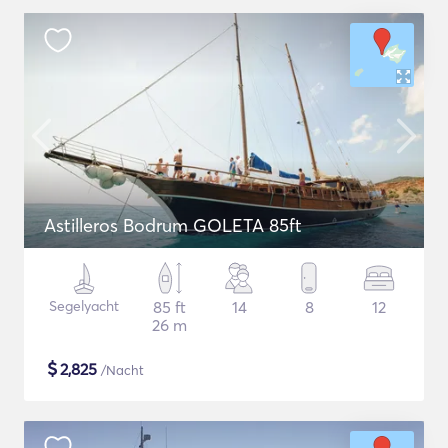
Astilleros Bodrum GOLETA 85ft
Segelyacht
85 ft
14
8
12
26 m
$
2,825
/Nacht