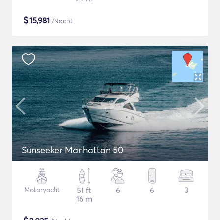
$
15,981
/Nacht
Sunseeker Manhattan 50
Motoryacht
51 ft
6
6
3
16 m