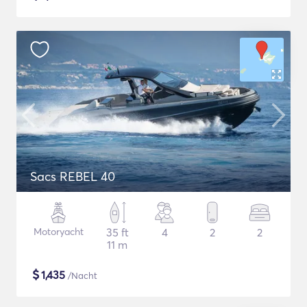
Sacs REBEL 40
Motoryacht
35 ft
4
2
2
11 m
$
1,435
/Nacht