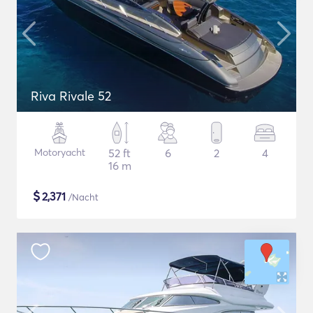
Riva Rivale 52
Motoryacht
52 ft
6
2
4
16 m
$
2,371
/Nacht