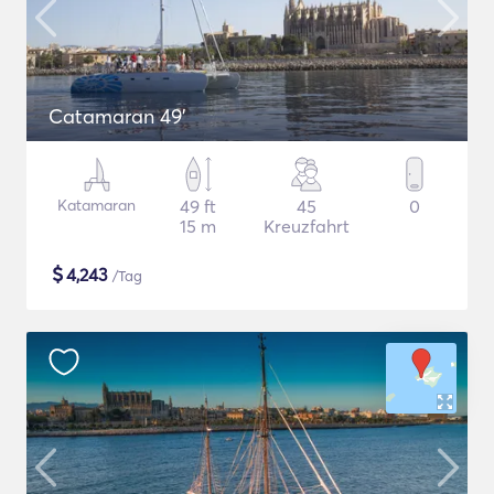
Catamaran 49'
Katamaran
49 ft
45
0
15 m
Kreuzfahrt
$
4,243
/Tag