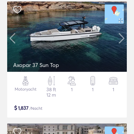
Axopar 37 Sun Top
Motoryacht
38 ft
1
1
1
12 m
$
1,837
/Nacht