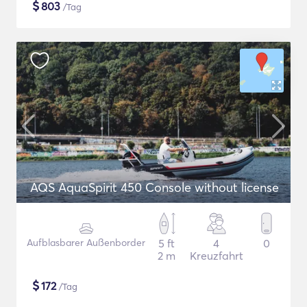
$
803
/Tag
AQS AquaSpirit 450 Console without license
Aufblasbarer Außenborder
5 ft
4
0
2 m
Kreuzfahrt
$
172
/Tag