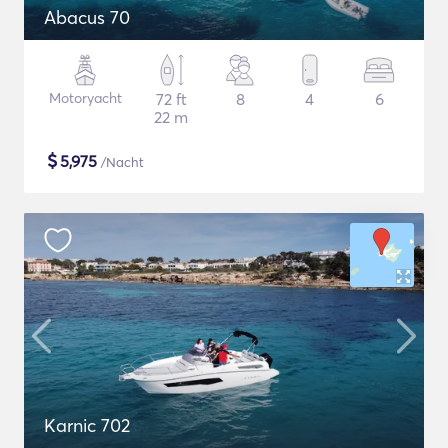
Abacus 70
Motoryacht
72 ft
8
4
6
22 m
$
5,975
/Nacht
Karnic 702