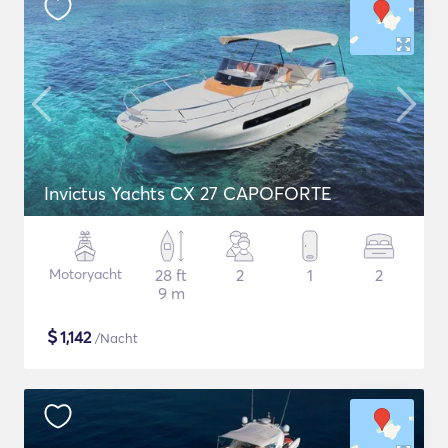
Invictus Yachts CX 27 CAPOFORTE
Motoryacht
28 ft
2
1
2
9 m
$
1,142
/Nacht