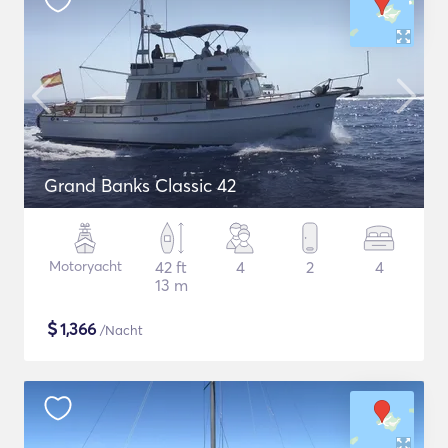
Grand Banks Classic 42
Motoryacht
42 ft
4
2
4
13 m
$
1,366
/Nacht