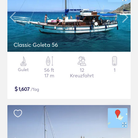
Classic Goleta 56
Gulet
56 ft
12
1
17 m
Kreuzfahrt
$
1,607
/Tag