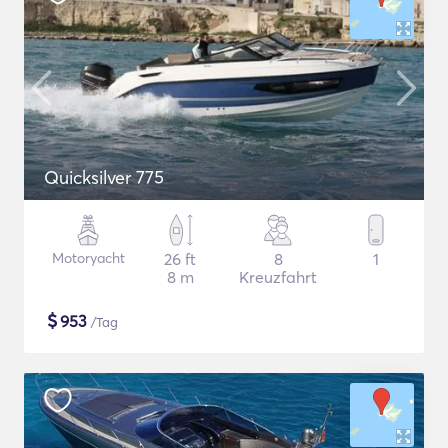
Quicksilver 775
Motoryacht
26 ft
8
1
8 m
Kreuzfahrt
$
953
/Tag