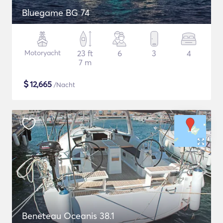
Bluegame BG 74
Motoryacht
23 ft
6
3
4
7 m
$
12,665
/Nacht
Beneteau Oceanis 38.1