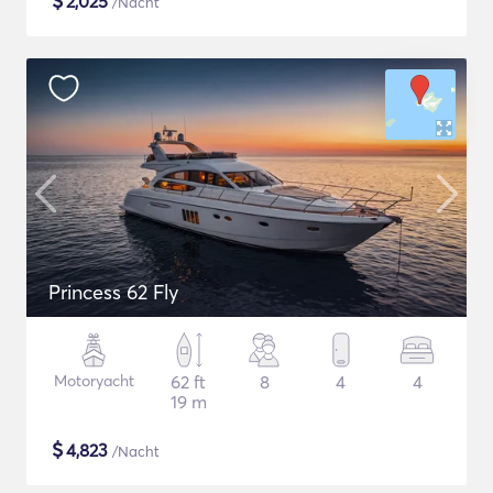
$
2,025
/Nacht
Princess 62 Fly
Motoryacht
62 ft
8
4
4
19 m
$
4,823
/Nacht