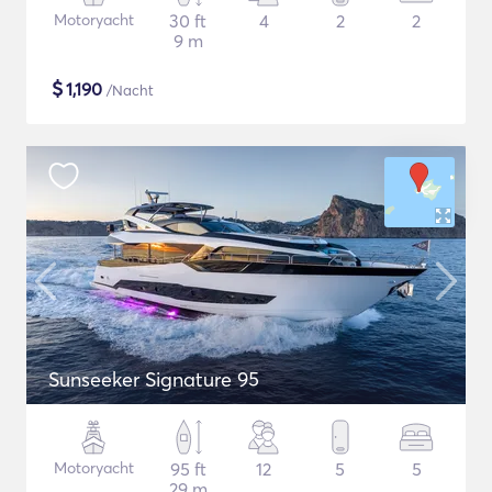
Motoryacht
30 ft
4
2
2
9 m
$
1,190
/Nacht
Sunseeker Signature 95
Motoryacht
95 ft
12
5
5
29 m