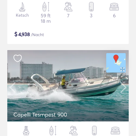
Ketsch
59 ft
7
3
6
18 m
$
4,938
/Nacht
Capelli Tesmpest 900