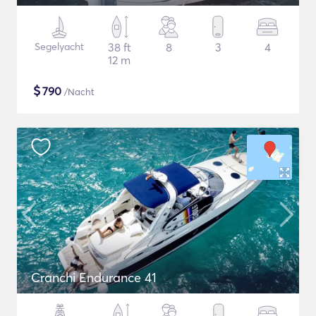
Segelyacht
38 ft
8
3
4
12 m
$
790
/Nacht
Cranchi Endurance 41