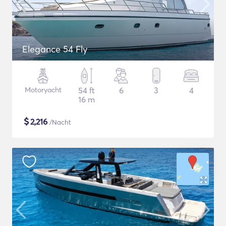
Elegance 54 Fly
Motoryacht
54 ft
6
3
4
16 m
$
2,216
/Nacht