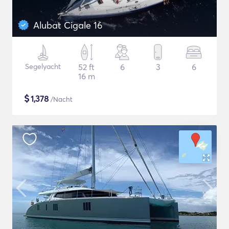
Alubat Cigale 16
Segelyacht
52 ft
6
3
6
16 m
$
1,378
/Nacht