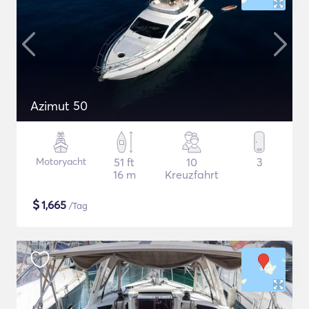
Azimut 50
Motoryacht
51 ft
10
3
16 m
Kreuzfahrt
$
1,665
/Tag