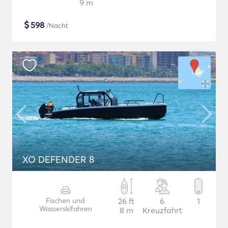
9 m
$
598
/Nacht
XO DEFENDER 8
Fischen und
26 ft
6
1
Wasserskifahren
8 m
Kreuzfahrt