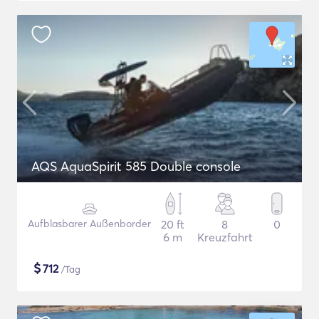
AQS AquaSpirit 585 Double console
Aufblasbarer Außenborder
20 ft
8
0
6 m
Kreuzfahrt
$
712
/Tag