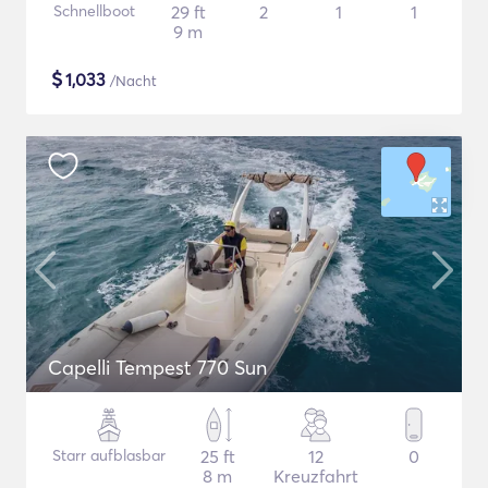
Schnellboot
29 ft
2
1
1
9 m
$
1,033
/Nacht
Capelli Tempest 770 Sun
Starr aufblasbar
25 ft
12
0
8 m
Kreuzfahrt