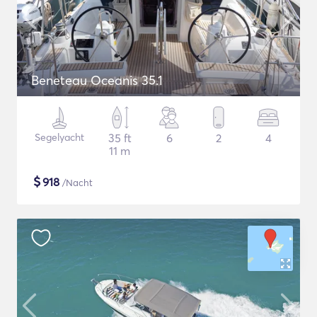
Beneteau Oceanis 35.1
Segelyacht
35 ft
6
2
4
11 m
$
918
/Nacht