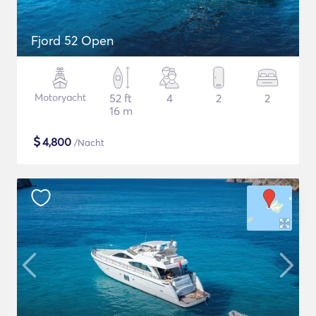
Fjord 52 Open
Motoryacht
52 ft
4
2
2
16 m
$
4,800
/Nacht