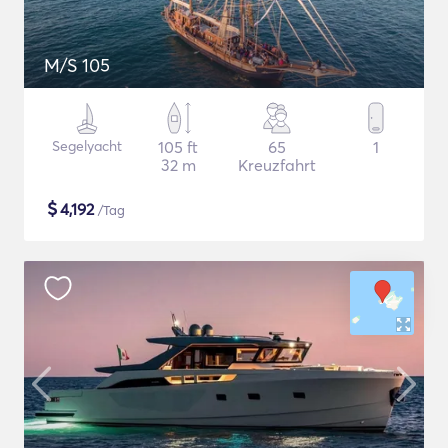
M/S 105
Segelyacht
105 ft
65
1
32 m
Kreuzfahrt
$
4,192
/Tag