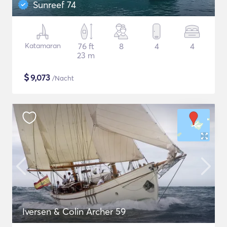
Sunreef 74
Katamaran
76 ft
8
4
4
23 m
$
9,073
/Nacht
Iversen & Colin Archer 59