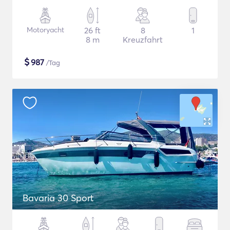
Motoryacht
26 ft
8
1
8 m
Kreuzfahrt
$
987
/Tag
Bavaria 30 Sport