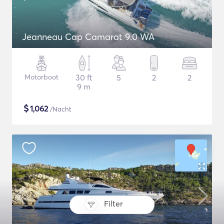
Jeanneau Cap Camarat 9.0 WA
Motorboot
30 ft
5
2
2
9 m
$
1,062
/Nacht
Filter