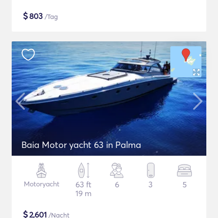
$
803
/Tag
Baia Motor yacht 63 in Palma
Motoryacht
63 ft
6
3
5
19 m
$
2,601
/Nacht