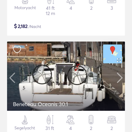
Motoryacht
41 ft
4
2
3
12 m
$
2,182
/Nacht
Beneteau Oceanis 30.1
Segelyacht
31 ft
4
2
2