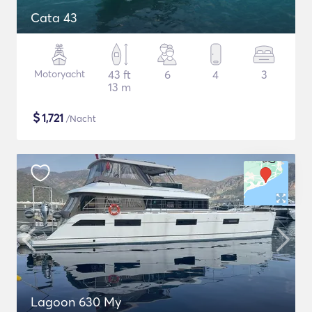
Cata 43
Motoryacht
43 ft
6
4
3
13 m
$
1,721
/Nacht
Lagoon 630 My