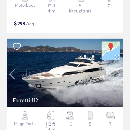
Motorboot
12 ft
5
0
4 m
Kreuzfahrt
$
298
/Tag
Ferretti 112
Mega-Yacht
112 ft
10
5
7
34 m