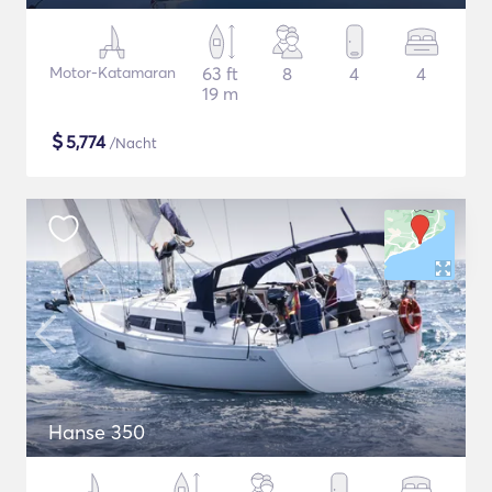
Motor-Katamaran
63 ft
8
4
4
19 m
$
5,774
/Nacht
Hanse 350