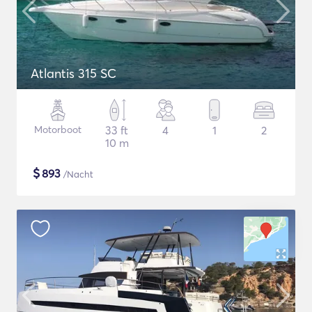
Atlantis 315 SC
Motorboot
33 ft
4
1
2
10 m
$
893
/Nacht