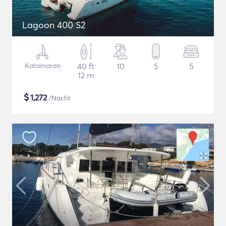
Lagoon 400 S2
Katamaran
40 ft
10
5
5
12 m
$
1,272
/Nacht