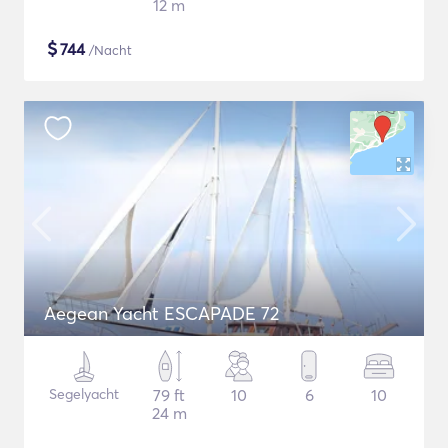
12 m
$
744
/Nacht
Aegean Yacht ESCAPADE 72
Segelyacht
79 ft
10
6
10
24 m