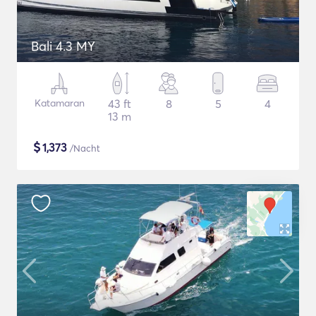
Bali 4.3 MY
Katamaran
43 ft
8
5
4
13 m
$
1,373
/Nacht