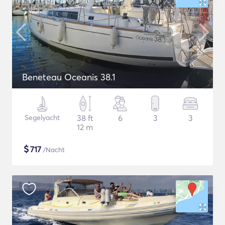
Beneteau Oceanis 38.1
Segelyacht
38 ft
6
3
3
12 m
$
717
/Nacht