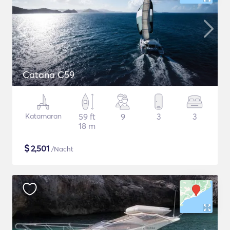
Catana C59
Katamaran
59 ft
9
3
3
18 m
$
2,501
/Nacht