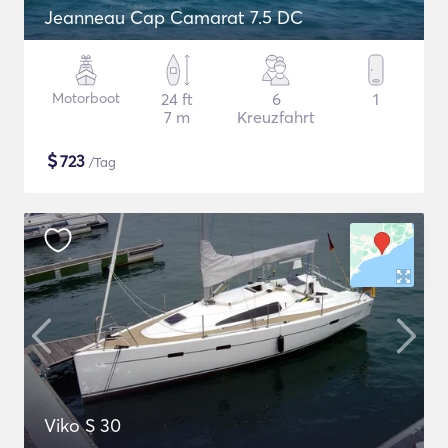
Jeanneau Cap Camarat 7.5 DC
Motorboot
24 ft
6
1
7 m
Kreuzfahrt
$
723
/Tag
Viko S 30