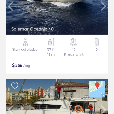
Solemar Oceanic 40
Starr aufblasbar
37 ft
12
2
11 m
Kreuzfahrt
$
356
/Tag