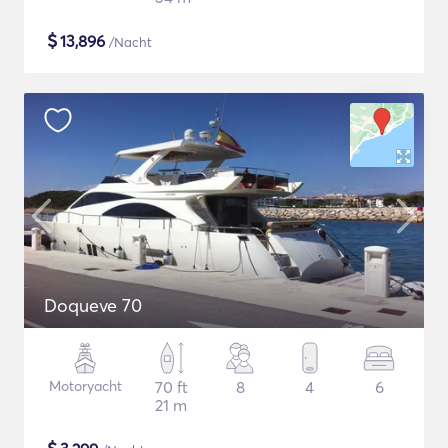
$
13,896
/Nacht
Doqueve 70
Motoryacht
70 ft
8
4
6
21 m