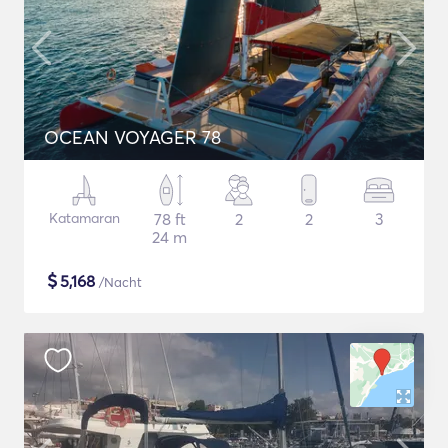
OCEAN VOYAGER 78
Katamaran
78 ft
2
2
3
24 m
$
5,168
/Nacht