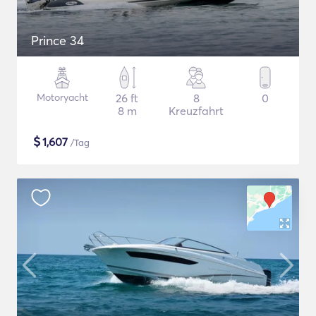
Prince 34
Motoryacht
26 ft
8
0
8 m
Kreuzfahrt
$
1,607
/Tag