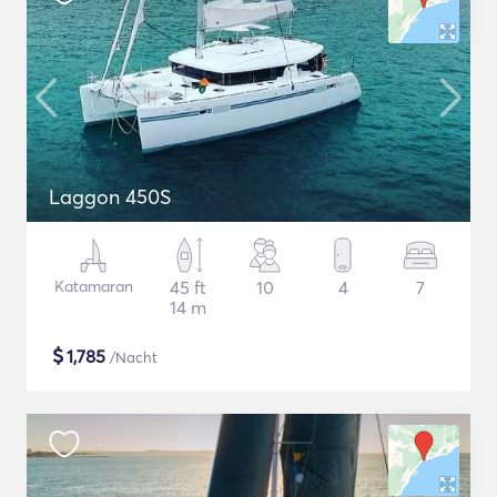
Laggon 450S
Katamaran
45 ft
10
4
7
14 m
$
1,785
/Nacht