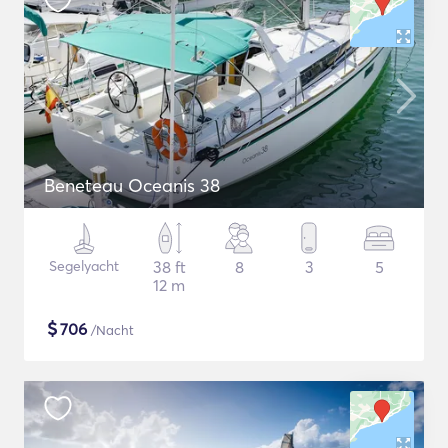
Beneteau Oceanis 38
Segelyacht
38 ft
8
3
5
12 m
$
706
/Nacht