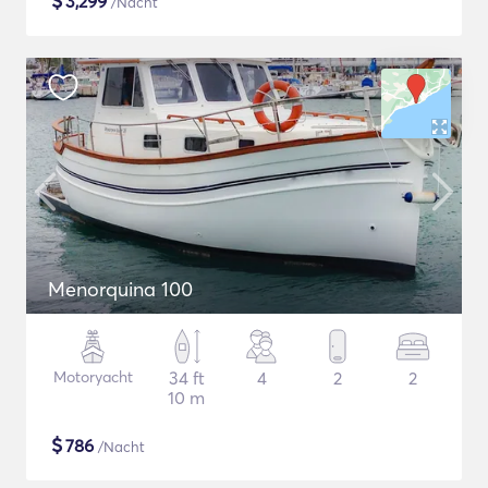
$
3,299
/Nacht
Menorquina 100
Motoryacht
34 ft
4
2
2
10 m
$
786
/Nacht