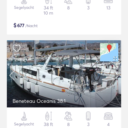
Segelyacht
34 ft
8
3
13
10 m
$
677
/Nacht
Beneteau Oceanis 38.1
Segelyacht
38 ft
8
3
4