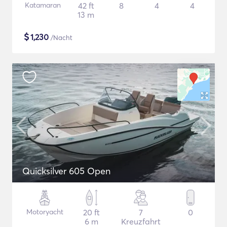
Katamaran
42 ft
8
4
4
13 m
$
1,230
/Nacht
Quicksilver 605 Open
Motoryacht
20 ft
7
0
6 m
Kreuzfahrt