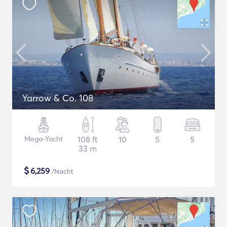
Yarrow & Co. 108
Mega-Yacht
108 ft
10
5
5
33 m
$
6,259
/Nacht