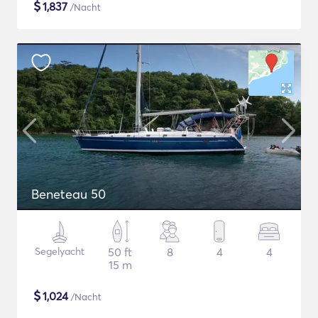
$
1,837
/Nacht
Beneteau 50
Segelyacht
50 ft
8
4
4
15 m
$
1,024
/Nacht