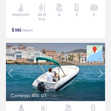
Segelyacht
30 ft
4
2
2
9 m
$
582
/Nacht
Compass 400 GT