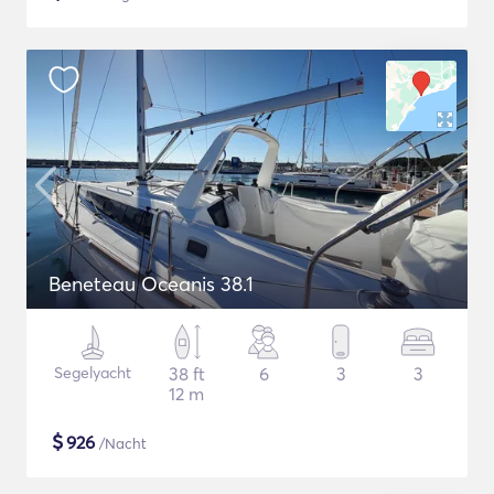
Beneteau Oceanis 38.1
Segelyacht
38 ft
6
3
3
12 m
$
926
/Nacht