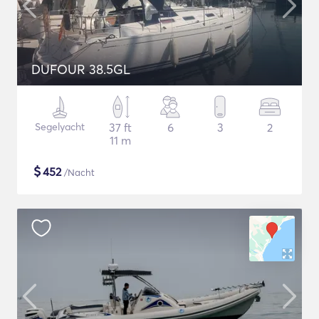
DUFOUR 38.5GL
Segelyacht
37 ft
6
3
2
11 m
$
452
/Nacht