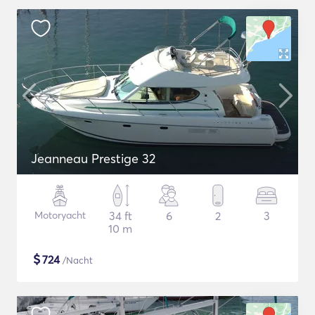
Jeanneau Prestige 32
Motoryacht
34 ft
6
2
3
10 m
$
724
/Nacht