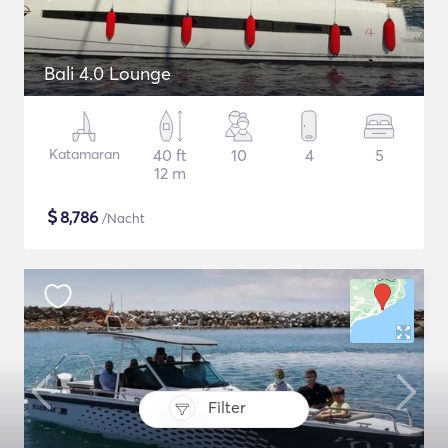
Bali 4.0 Lounge
Katamaran
40 ft
10
4
5
12 m
$
8,786
/Nacht
Filter