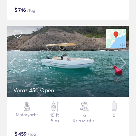
$
746
/Tag
Voraz 450 Open
Motoryacht
15 ft
6
0
5 m
Kreuzfahrt
$
459
/Tag