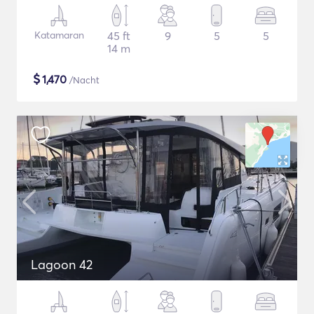
Katamaran
45 ft
9
5
5
14 m
$
1,470
/Nacht
Lagoon 42