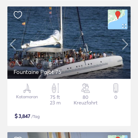
Fountaine Pajot 75
Katamaran
75 ft
80
0
23 m
Kreuzfahrt
$
3,847
/Tag