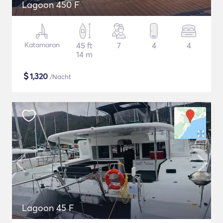
Lagoon 450 F
Katamaran
45 ft
7
4
4
14 m
$
1,320
/Nacht
Lagoon 45 F