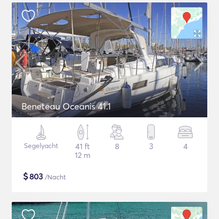
Beneteau Oceanis 41.1
Segelyacht
41 ft
8
3
4
12 m
$
803
/Nacht