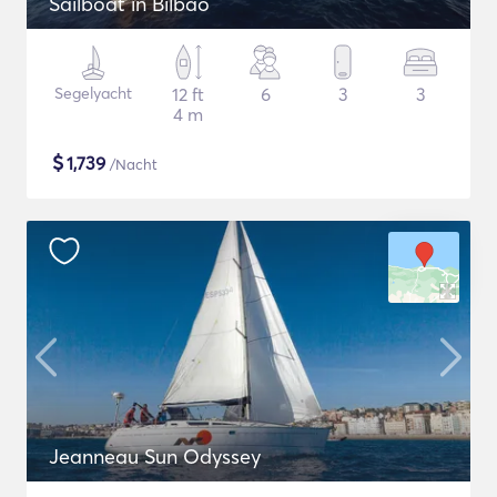
Sailboat in Bilbao
Segelyacht
12 ft
6
3
3
4 m
$
1,739
/Nacht
Jeanneau Sun Odyssey