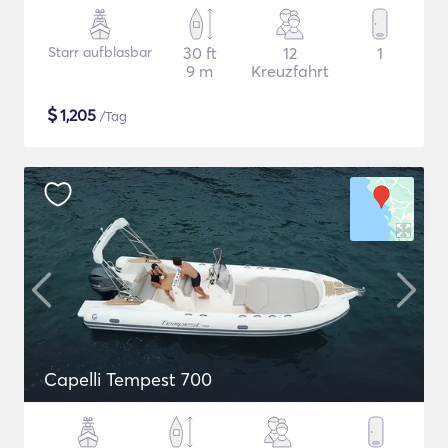
Starr aufblasbar
30 ft
12
1
9 m
Kreuzfahrt
$
1,205
/Tag
Capelli Tempest 700