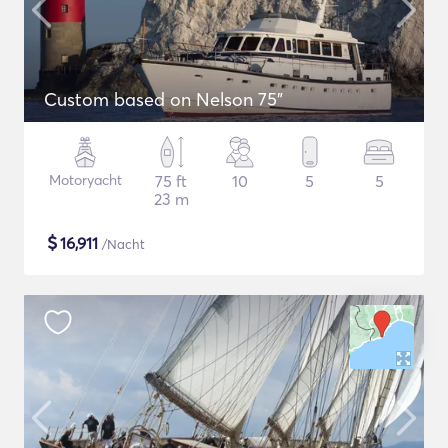
Custom based on Nelson 75"
Motoryacht
75 ft
10
5
5
23 m
$
16,911
/Nacht