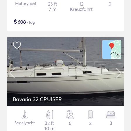
Motoryacht
23 ft
12
0
7 m
Kreuzfahrt
$
608
/Tag
Bavaria 32 CRUISER
Segelyacht
32 ft
6
2
3
10 m