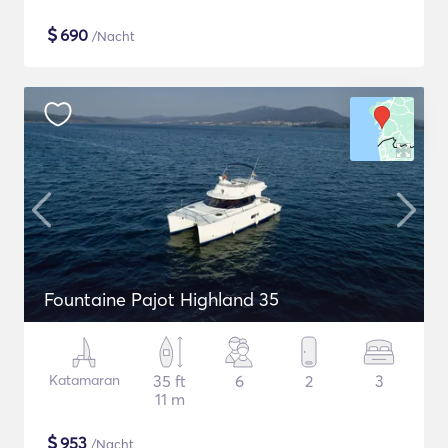
$
690
/Nacht
Fountaine Pajot Highland 35
Katamaran
35 ft
6
2
3
11 m
$
953
/Nacht