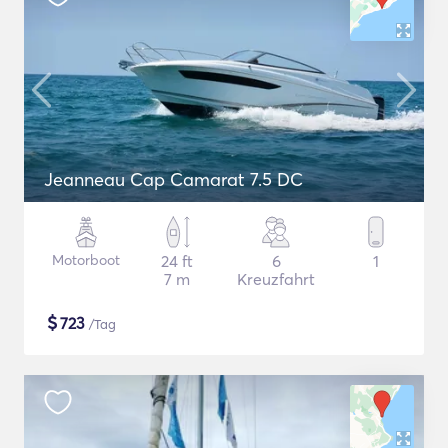
Jeanneau Cap Camarat 7.5 DC
Motorboot
24 ft
6
1
7 m
Kreuzfahrt
$
723
/Tag