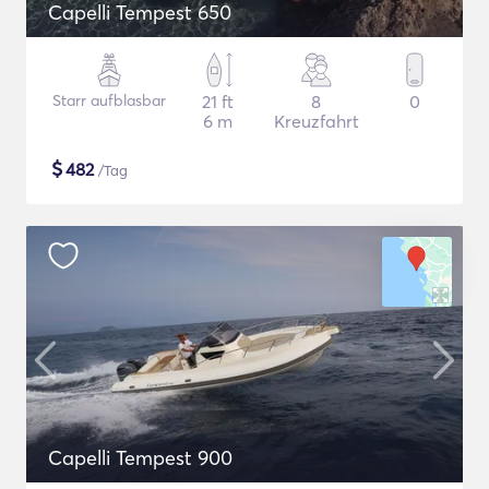
Capelli Tempest 650
Starr aufblasbar
21 ft
8
0
6 m
Kreuzfahrt
$
482
/Tag
Capelli Tempest 900