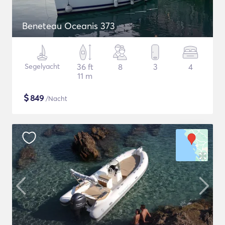
Beneteau Oceanis 373
Segelyacht
36 ft
8
3
4
11 m
$
849
/Nacht