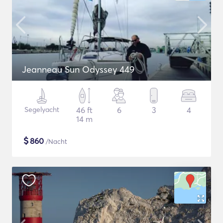
Jeanneau Sun Odyssey 449
Segelyacht
46 ft
6
3
4
14 m
$
860
/Nacht