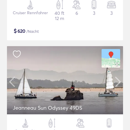
Cruiser Rennfahrer
40 ft
6
3
3
12 m
$
620
/Nacht
Jeanneau Sun Odyssey 49DS