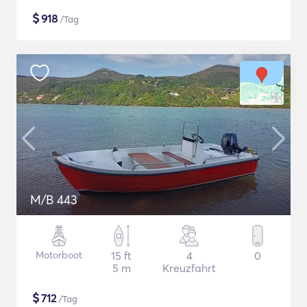
$
918
/Tag
M/B 443
Motorboot
15 ft
4
0
5 m
Kreuzfahrt
$
712
/Tag