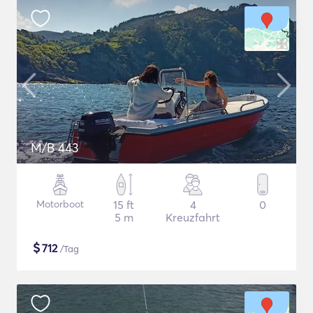
M/B 443
Motorboot
15 ft
4
0
5 m
Kreuzfahrt
$
712
/Tag