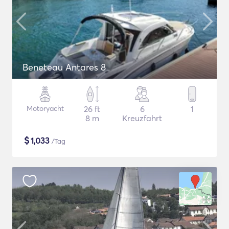
Beneteau Antares 8
Motoryacht
26 ft
6
1
8 m
Kreuzfahrt
$
1,033
/Tag