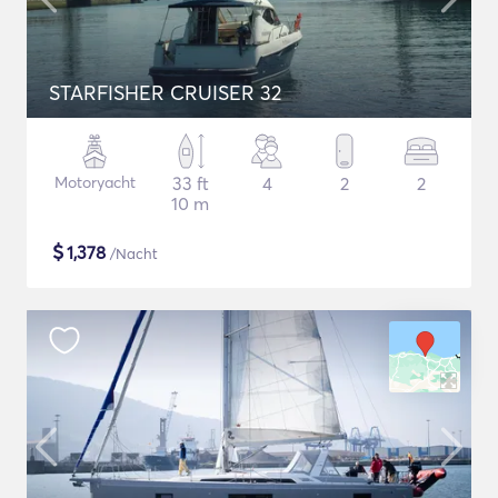
STARFISHER CRUISER 32
Motoryacht
33 ft
4
2
2
10 m
$
1,378
/Nacht