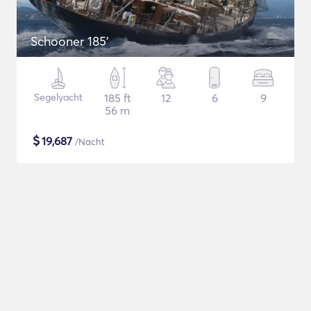
Schooner 185'
Segelyacht
185 ft
12
6
9
56 m
$
19,687
/Nacht