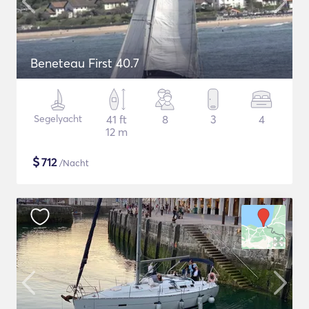
Beneteau First 40.7
Segelyacht
41 ft
8
3
4
12 m
$
712
/Nacht