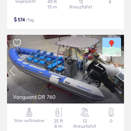
Segelyacht
49 ft
12
4
15 m
Kreuzfahrt
$
574
/Tag
Vanguard DR 760
Starr aufblasbar
25 ft
12
0
8 m
Kreuzfahrt