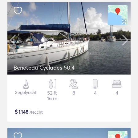
Beneteau Cyclades 50.4
Segelyacht
52 ft
8
4
4
16 m
$
1,148
/Nacht