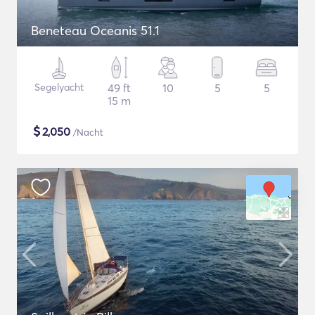
Beneteau Oceanis 51.1
Segelyacht
49 ft
10
5
5
15 m
$
2,050
/Nacht