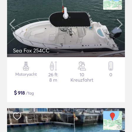
Sea Fox 254CC
Motoryacht
26 ft
10
0
8 m
Kreuzfahrt
$
918
/Tag