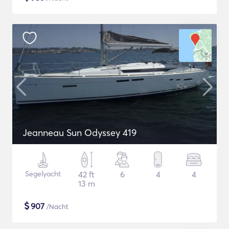
Jeanneau Sun Odyssey 419
Segelyacht
42 ft
6
4
4
13 m
$
907
/Nacht