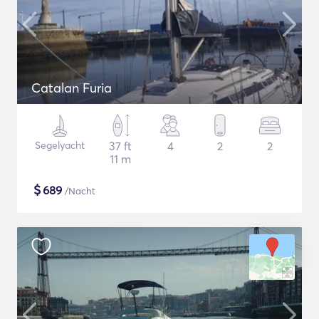
Catalan Furia
Segelyacht
37 ft
4
2
2
11 m
$
689
/Nacht