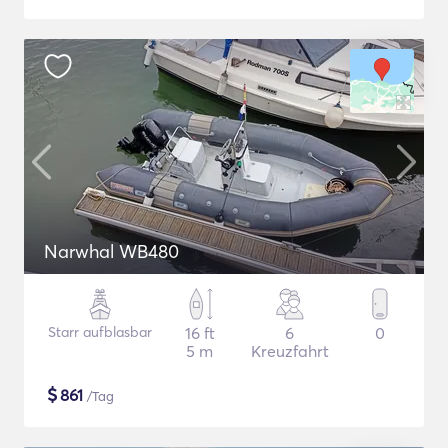
Narwhal WB480
Starr aufblasbar
16 ft
6
0
5 m
Kreuzfahrt
$
861
/Tag