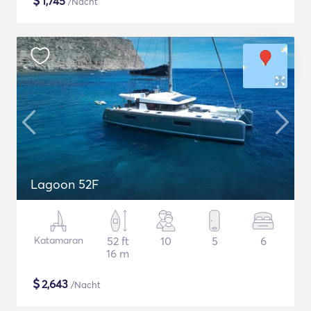
$
1,745
/Nacht
Lagoon 52F
Katamaran
52 ft
10
5
6
16 m
$
2,643
/Nacht