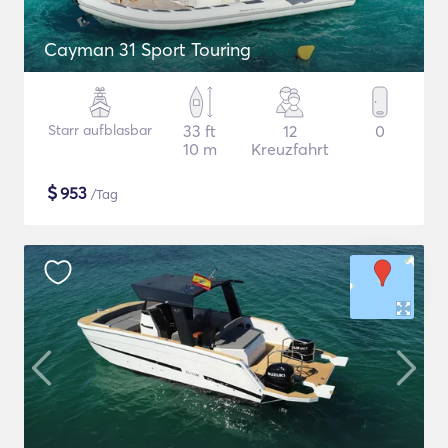
Cayman 31 Sport Touring
Starr aufblasbar
33 ft
12
0
10 m
Kreuzfahrt
$
953
/Tag