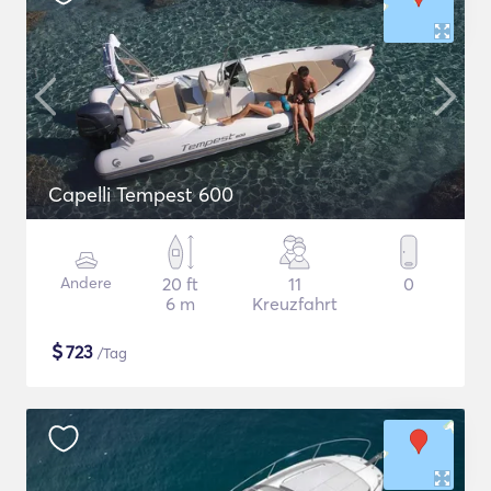
Capelli Tempest 600
Andere
20 ft
11
0
6 m
Kreuzfahrt
$
723
/Tag