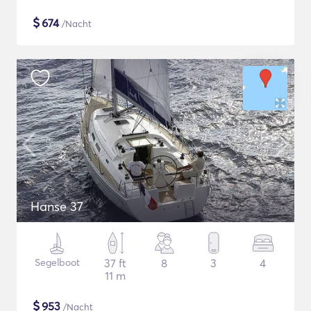
$
674
/Nacht
Hanse 37
Segelboot
37 ft
8
3
4
11 m
$
953
/Nacht