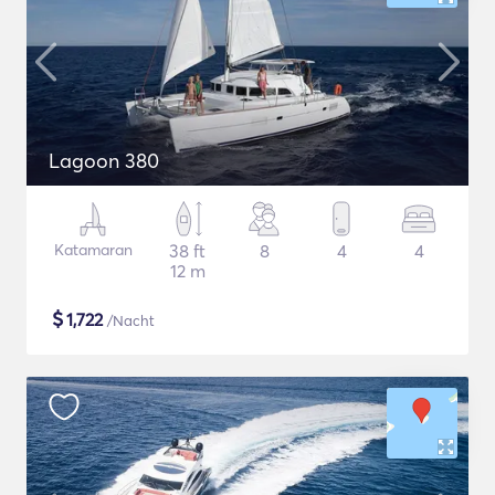
Lagoon 380
Katamaran
38 ft
8
4
4
12 m
$
1,722
/Nacht