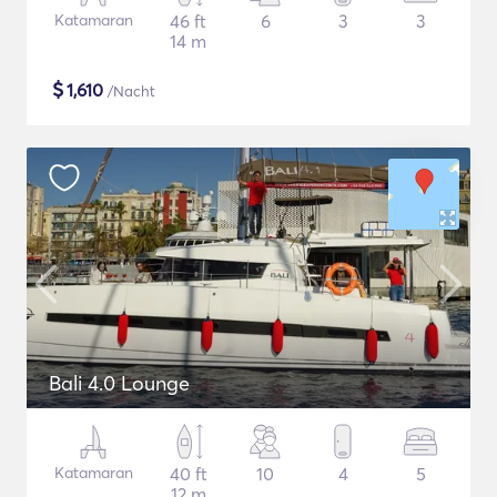
Katamaran
46 ft
6
3
3
14 m
$
1,610
/Nacht
Bali 4.0 Lounge
Katamaran
40 ft
10
4
5
12 m