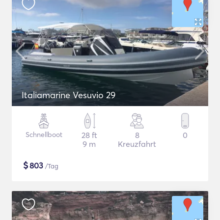
Italiamarine Vesuvio 29
Schnellboot
28 ft
8
0
9 m
Kreuzfahrt
$
803
/Tag