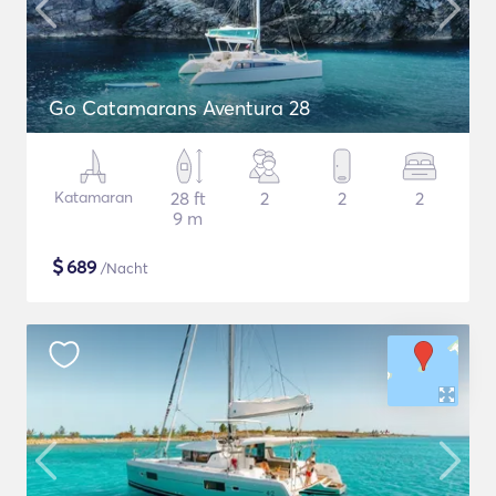
Go Catamarans Aventura 28
Katamaran
28 ft
2
2
2
9 m
$
689
/Nacht