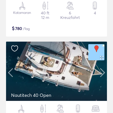
Katamaran
40 ft
6
4
12 m
Kreuzfahrt
$
780
/Tag
Nautitech 40 Open