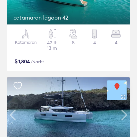
catamaran lagoon 42
Katamaran
42 ft
8
4
4
13 m
$
1,804
/Nacht