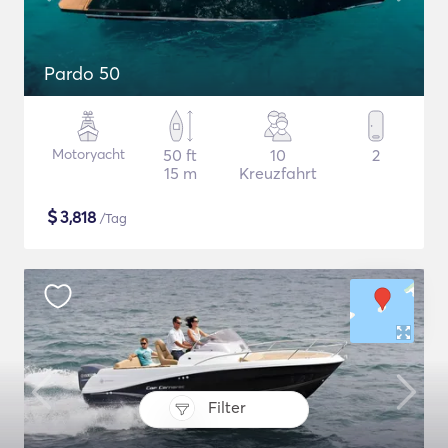
Pardo 50
Motoryacht
50 ft
10
2
15 m
Kreuzfahrt
$
3,818
/Tag
Filter