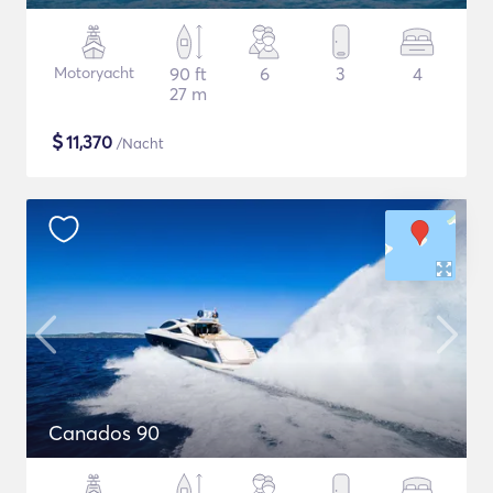
Motoryacht
90 ft
6
3
4
27 m
$
11,370
/Nacht
Canados 90