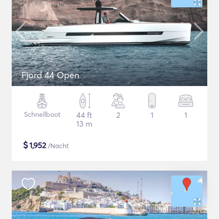
Fjord 44 Open
Schnellboot
44 ft
2
1
1
13 m
$
1,952
/Nacht