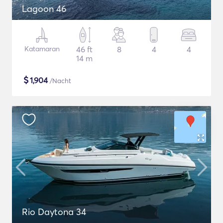
Lagoon 46
Katamaran
46 ft
8
4
4
14 m
$
1,904
/Nacht
Rio Daytona 34