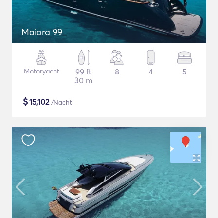
Maiora 99
Motoryacht
99 ft
8
4
5
30 m
$
15,102
/Nacht