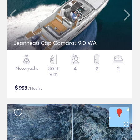
Jeanneau Cap Camarat 9.0 WA
Motoryacht
30 ft
4
2
2
9 m
$
953
/Nacht