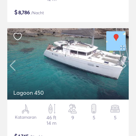
$
8,786
/Nacht
Lagoon 450
Katamaran
46 ft
9
5
5
14 m