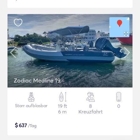
Zodiac Medline 19
Starr aufblasbar
19 ft
8
0
6 m
Kreuzfahrt
$
637
/Tag