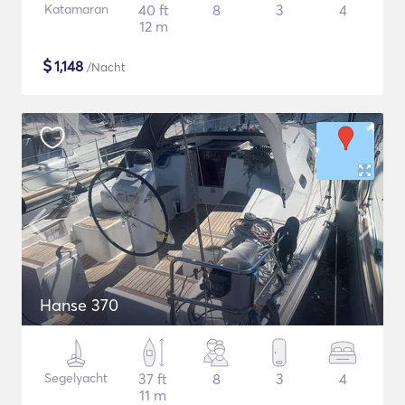
Katamaran
40 ft
8
3
4
12 m
$
1,148
/Nacht
Hanse 370
Segelyacht
37 ft
8
3
4
11 m