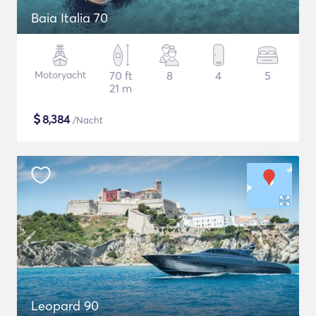
Baia Italia 70
Motoryacht
70 ft
8
4
5
21 m
$
8,384
/Nacht
Leopard 90