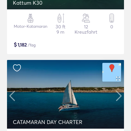
Kattum K30
Motor-Katamaran
30 ft
12
0
9 m
Kreuzfahrt
$
1,182
/Tag
CATAMARAN DAY CHARTER