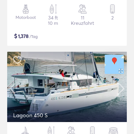
Motorboot
34 ft
11
2
10 m
Kreuzfahrt
$
1,378
/Tag
Lagoon 450 S