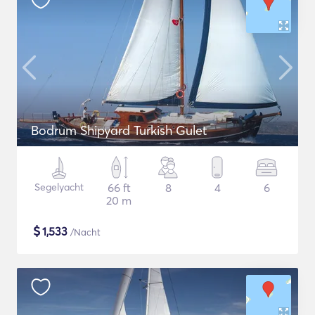
Bodrum Shipyard Turkish Gulet
Segelyacht
66 ft
8
4
6
20 m
$
1,533
/Nacht