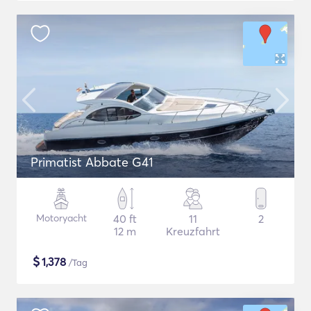
Primatist Abbate G41
Motoryacht
40 ft
11
2
12 m
Kreuzfahrt
$
1,378
/Tag