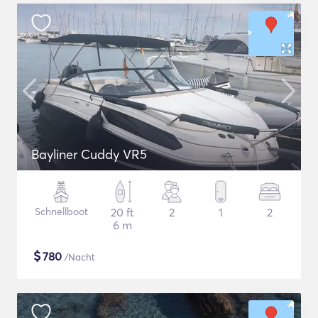
Bayliner Cuddy VR5
Schnellboot
20 ft
2
1
2
6 m
$
780
/Nacht