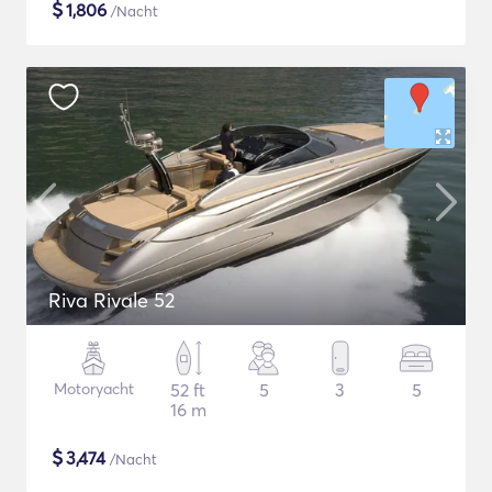
$
1,806
/Nacht
Riva Rivale 52
Motoryacht
52 ft
5
3
5
16 m
$
3,474
/Nacht