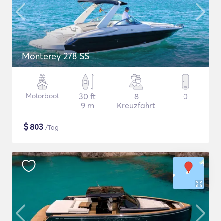
Monterey 278 SS
Motorboot
30 ft
8
0
9 m
Kreuzfahrt
$
803
/Tag