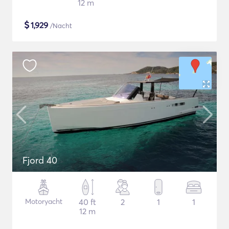
12 m
$
1,929
/Nacht
Fjord 40
Motoryacht
40 ft
2
1
1
12 m