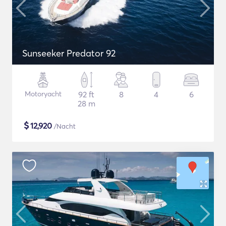
Sunseeker Predator 92
Motoryacht
92 ft
8
4
6
28 m
$
12,920
/Nacht