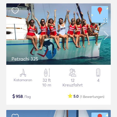
Petrachi 32S
Katamaran
32 ft
12
4
10 m
Kreuzfahrt
$
958
5.0
/Tag
(1
Bewertungen
)