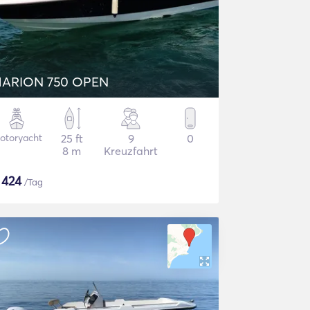
ARION 750 OPEN
otoryacht
25 ft
9
0
8 m
Kreuzfahrt
$
424
/Tag