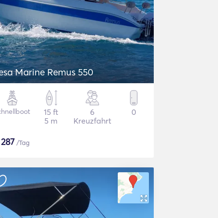
esa Marine Remus 550
chnellboot
15 ft
6
0
5 m
Kreuzfahrt
$
287
/Tag