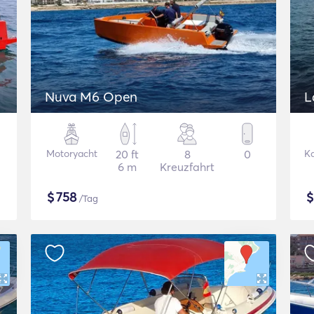
Nuva M6 Open
L
Motoryacht
20 ft
8
0
K
6 m
Kreuzfahrt
$
758
/Tag