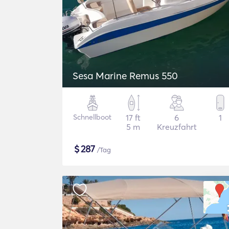
Sesa Marine Remus 550
Schnellboot
17 ft
6
1
5 m
Kreuzfahrt
$
287
/Tag