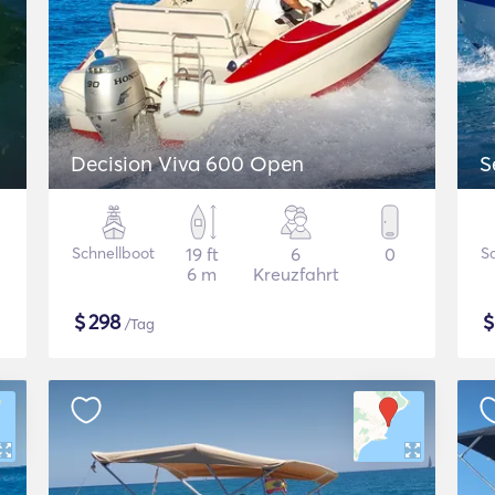
Decision Viva 600 Open
S
Schnellboot
19 ft
6
0
S
6 m
Kreuzfahrt
$
298
/Tag