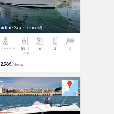
airline Squadron 59
otoryacht
59 ft
6
3
5
18 m
$
2,986
/Nacht