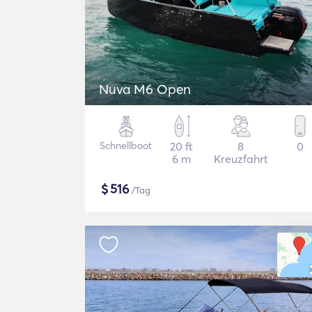
Nuva M6 Open
Schnellboot
20 ft
8
0
6 m
Kreuzfahrt
$
516
/Tag