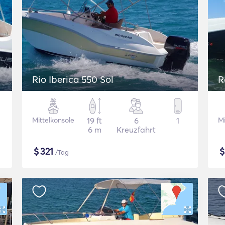
Rio Iberica 550 Sol
R
Mittelkonsole
19 ft
6
1
Mi
6 m
Kreuzfahrt
$
321
/Tag