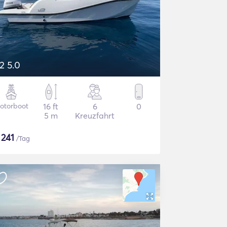
2 5.0
otorboot
16 ft
6
0
5 m
Kreuzfahrt
$
241
/Tag