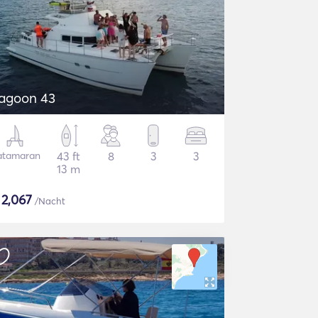
agoon 43
atamaran
43 ft
8
3
3
13 m
$
2,067
/Nacht