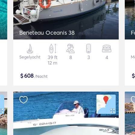
Beneteau Oceanis 38
F
Segelyacht
39 ft
8
3
4
M
12 m
$
608
/Nacht