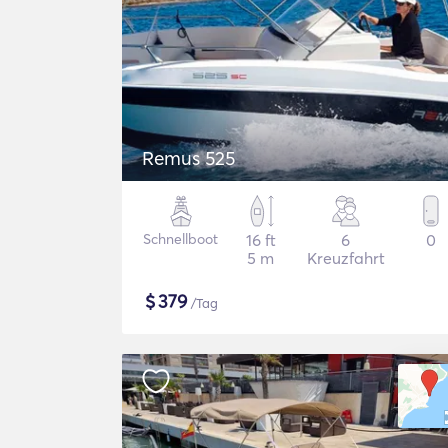
Remus 525
Schnellboot
16 ft
6
0
5 m
Kreuzfahrt
$
379
/Tag