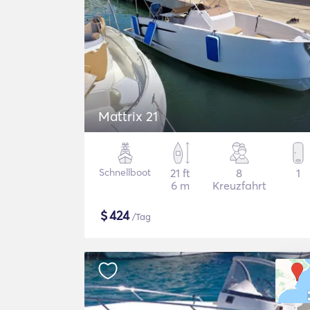
Mattrix 21
Schnellboot
21 ft
8
1
6 m
Kreuzfahrt
$
424
/Tag