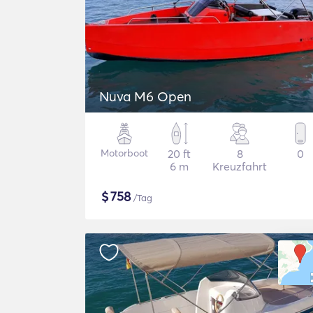
Nuva M6 Open
Motorboot
20 ft
8
0
6 m
Kreuzfahrt
$
758
/Tag