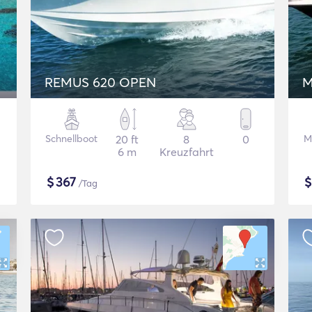
REMUS 620 OPEN
M
Schnellboot
20 ft
8
0
M
6 m
Kreuzfahrt
$
367
/Tag