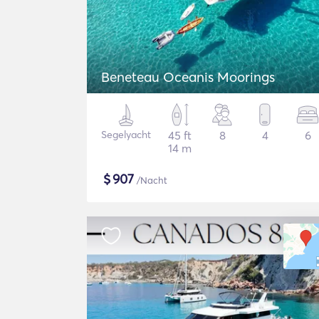
Beneteau Oceanis Moorings
Segelyacht
45 ft
8
4
6
14 m
$
907
/Nacht