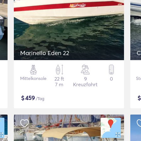
Marinello Eden 22
C
Mittelkonsole
22 ft
9
0
St
7 m
Kreuzfahrt
$
459
/Tag