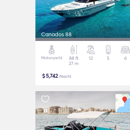
Canados 88
Motoryacht
88 ft
12
5
6
27 m
$
5,742
/Nacht