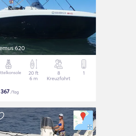
emus 620
ttelkonsole
20 ft
8
1
6 m
Kreuzfahrt
$
367
/Tag