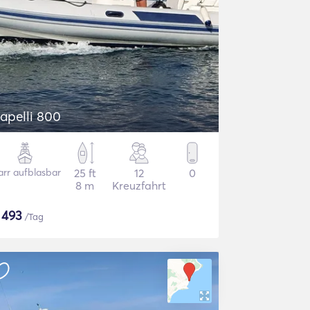
apelli 800
arr aufblasbar
25 ft
12
0
8 m
Kreuzfahrt
$
493
/Tag