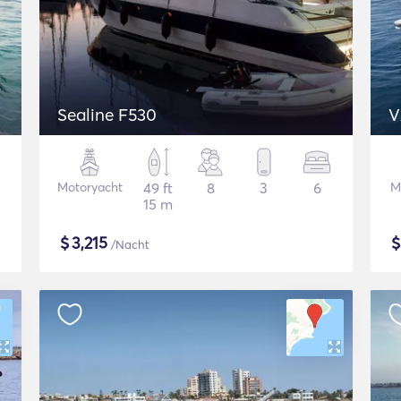
Sealine F530
V
Motoryacht
49 ft
8
3
6
M
15 m
$
3,215
/Nacht