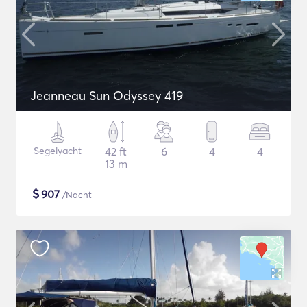
Jeanneau Sun Odyssey 419
Segelyacht
42 ft
6
4
4
13 m
$
907
/Nacht