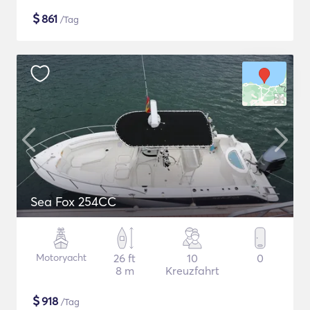
$
861
/Tag
Sea Fox 254CC
Motoryacht
26 ft
10
0
8 m
Kreuzfahrt
$
918
/Tag