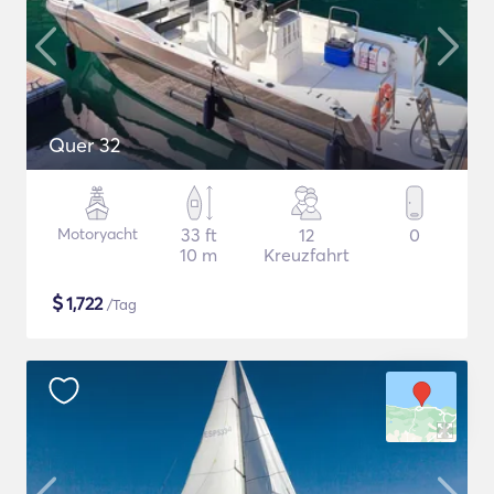
Quer 32
Motoryacht
33 ft
12
0
10 m
Kreuzfahrt
$
1,722
/Tag