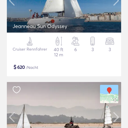
Jeanneau Sun Odyssey
Cruiser Rennfahrer
40 ft
6
3
3
12 m
$
620
/Nacht