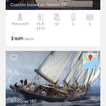
Custom based on Nelson 75"
Motoryacht
75 ft
10
5
5
23 m
$
16,911
/Nacht
Schooner 185'