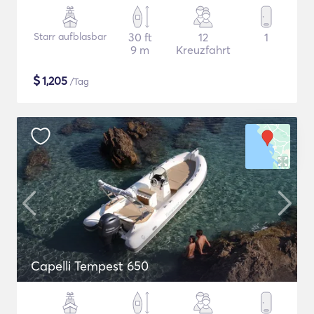
Starr aufblasbar
30 ft
12
1
9 m
Kreuzfahrt
$
1,205
/Tag
Capelli Tempest 650