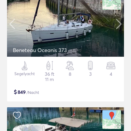
Beneteau Oceanis 373
Segelyacht
36 ft
8
3
4
11 m
$
849
/Nacht