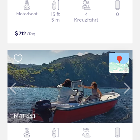
Motorboot
15 ft
4
0
5 m
Kreuzfahrt
$
712
/Tag
M/B 443