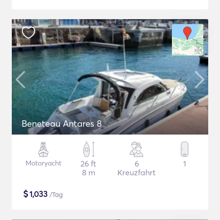
Beneteau Antares 8
Motoryacht
26 ft
6
1
8 m
Kreuzfahrt
$
1,033
/Tag