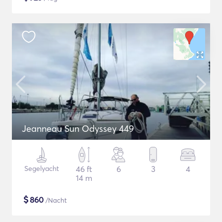
Jeanneau Sun Odyssey 449
Segelyacht
46 ft
6
3
4
14 m
$
860
/Nacht