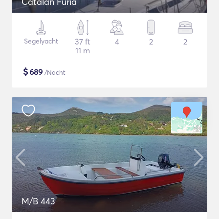
Catalan Furia
Segelyacht
37 ft
4
2
2
11 m
$
689
/Nacht
M/B 443