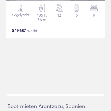
Segelyacht
185 ft
12
6
9
56 m
$
19,687
/Nacht
Boot mieten Arantzazu, Spanien