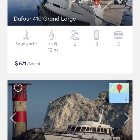
Dufour 410 Grand Large
Segelyacht
41 ft
6
3
3
12 m
$
671
/Nacht