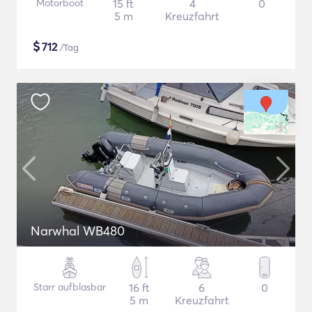
Motorboot
15 ft
4
0
5 m
Kreuzfahrt
$
712
/Tag
Narwhal WB480
Starr aufblasbar
16 ft
6
0
5 m
Kreuzfahrt