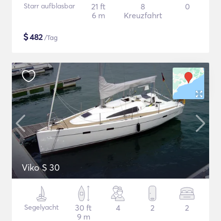
Starr aufblasbar
21 ft
8
0
6 m
Kreuzfahrt
$
482
/Tag
Viko S 30
Segelyacht
30 ft
4
2
2
9 m