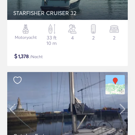
STARFISHER CRUISER 32
Motoryacht
33 ft
4
2
2
10 m
$
1,378
/Nacht