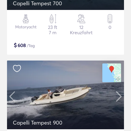
Capelli Tempest 700
Motoryacht
23 ft
12
0
7 m
Kreuzfahrt
$
608
/Tag
Capelli Tempest 900