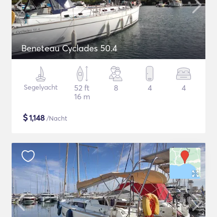
Beneteau Cyclades 50.4
Segelyacht
52 ft
8
4
4
16 m
$
1,148
/Nacht