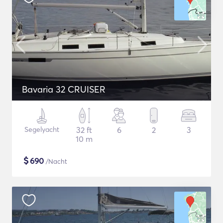
Bavaria 32 CRUISER
Segelyacht
32 ft
6
2
3
10 m
$
690
/Nacht