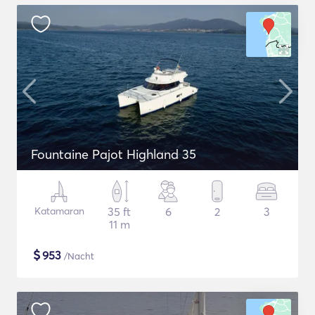
Fountaine Pajot Highland 35
Katamaran
35 ft
6
2
3
11 m
$
953
/Nacht