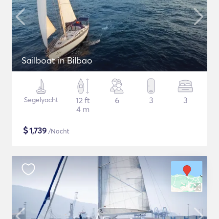
Sailboat in Bilbao
Segelyacht
12 ft
6
3
3
4 m
$
1,739
/Nacht