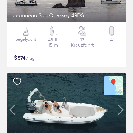
Jeanneau Sun Odyssey 49DS
Segelyacht
49 ft
12
4
15 m
Kreuzfahrt
$
574
/Tag