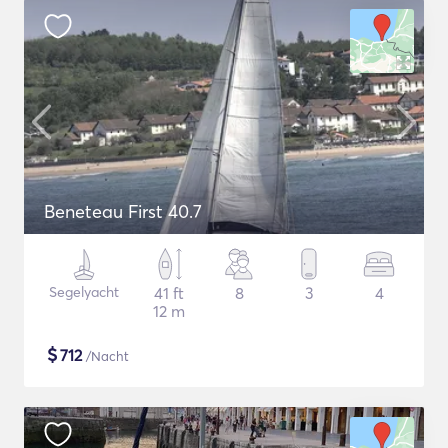
Beneteau First 40.7
Segelyacht
41 ft
8
3
4
12 m
$
712
/Nacht