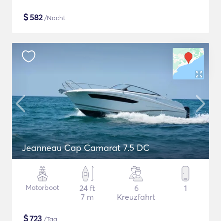
$
582
/Nacht
Jeanneau Cap Camarat 7.5 DC
Motorboot
24 ft
6
1
7 m
Kreuzfahrt
$
723
/Tag