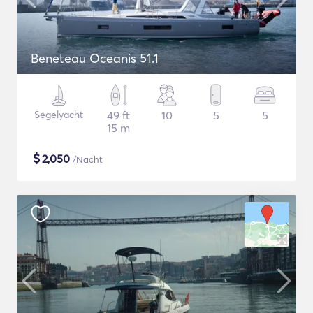
Beneteau Oceanis 51.1
Segelyacht
49 ft
10
5
5
15 m
$
2,050
/Nacht