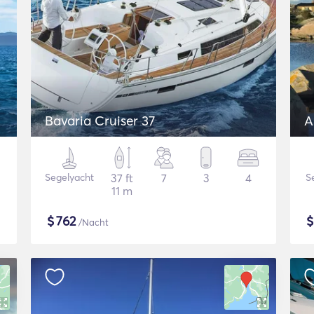
Bavaria Cruiser 37
A
Segelyacht
37 ft
7
3
4
S
11 m
$
762
/Nacht