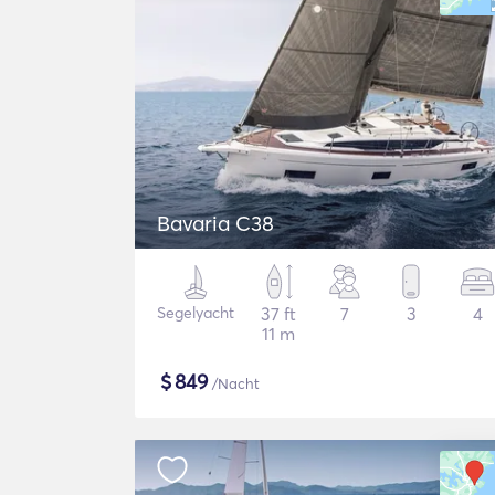
Bavaria C38
Segelyacht
37 ft
7
3
4
11 m
$
849
/Nacht