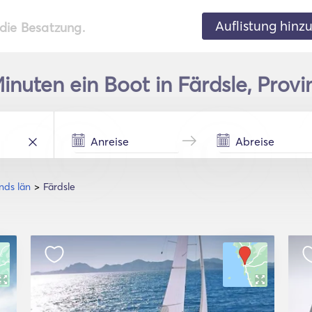
Auflistung hinz
 die Besatzung.
inuten ein Boot in Färdsle, Provi
nds län
Färdsle