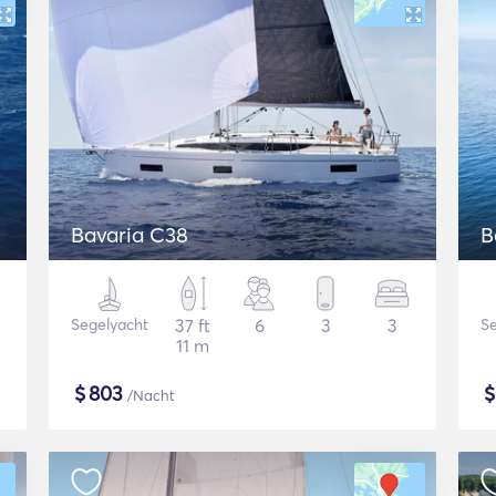
Bavaria C38
B
Segelyacht
37 ft
6
3
3
Se
11 m
$
803
/Nacht