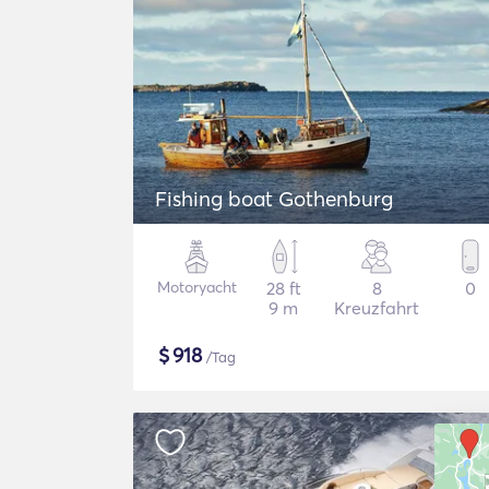
Fishing boat Gothenburg
Motoryacht
28 ft
8
0
9 m
Kreuzfahrt
$
918
/Tag