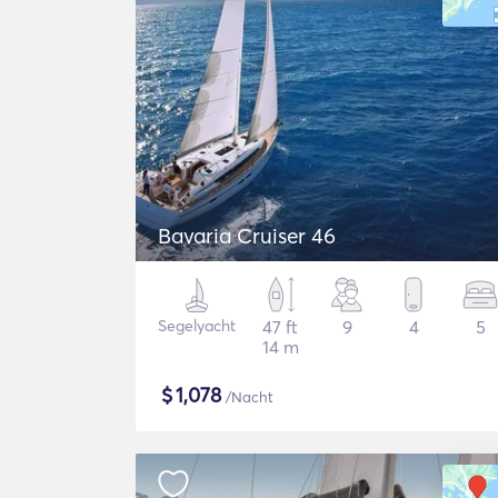
Bavaria Cruiser 46
Segelyacht
47 ft
9
4
5
14 m
$
1,078
/Nacht