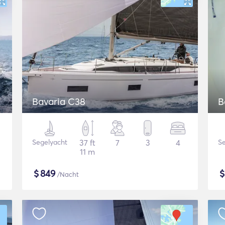
Bavaria C38
B
Segelyacht
37 ft
7
3
4
Se
11 m
$
849
/Nacht