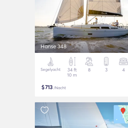
Hanse 348
Segelyacht
34 ft
8
3
4
10 m
$
713
/Nacht