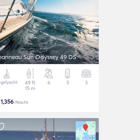
eanneau Sun Odyssey 49 DS
gelyacht
49 ft
6
3
3
15 m
$
1,356
/Nacht