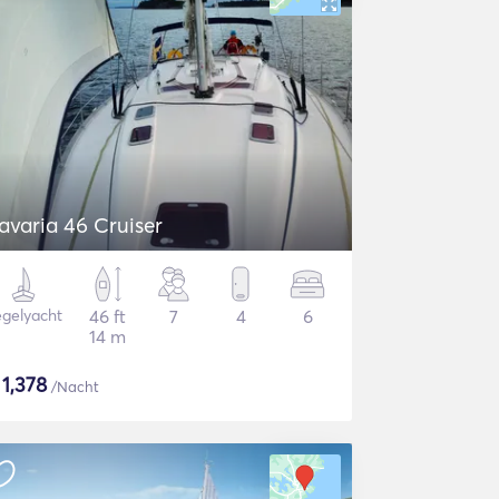
avaria 46 Cruiser
gelyacht
46 ft
7
4
6
14 m
$
1,378
/Nacht