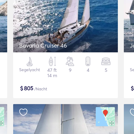
Bavaria Cruiser 46
J
Segelyacht
47 ft
9
4
5
Se
14 m
$
805
/Nacht