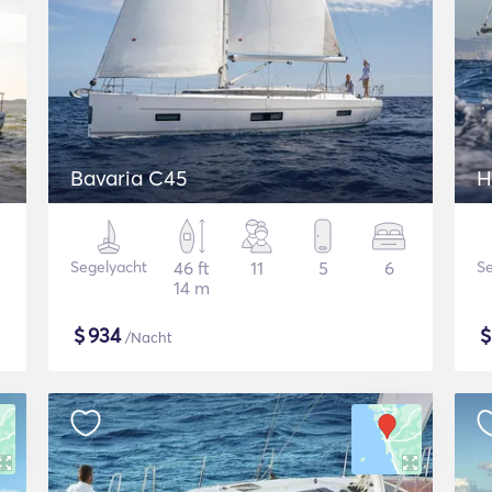
Bavaria C45
H
Segelyacht
46 ft
11
5
6
Se
14 m
$
934
/Nacht