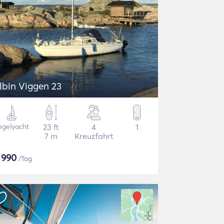
lbin Viggen 23
egelyacht
23 ft
4
1
7 m
Kreuzfahrt
$
990
/Tag