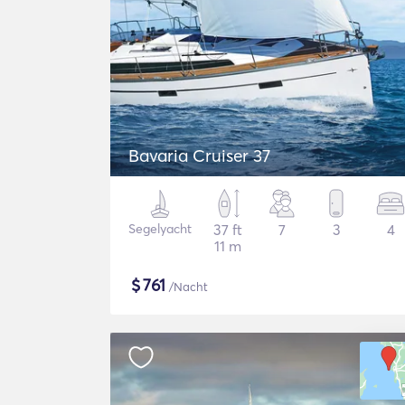
Bavaria Cruiser 37
Segelyacht
37 ft
7
3
4
11 m
$
761
/Nacht