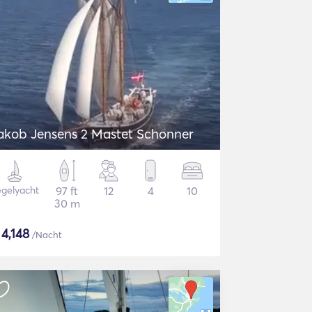
akob Jensens 2 Mastet Schonner
gelyacht
97 ft
12
4
10
30 m
$
4,148
/Nacht