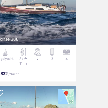
anse 388
gelyacht
37 ft
7
3
4
11 m
$
832
/Nacht