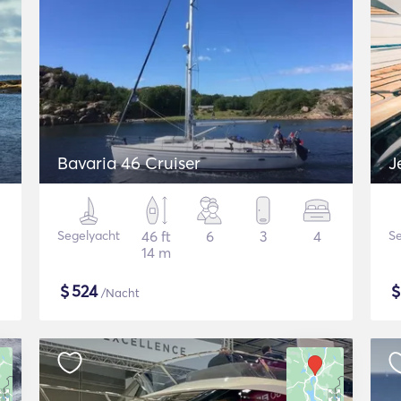
Bavaria 46 Cruiser
J
Segelyacht
46 ft
6
3
4
Se
14 m
$
524
/Nacht