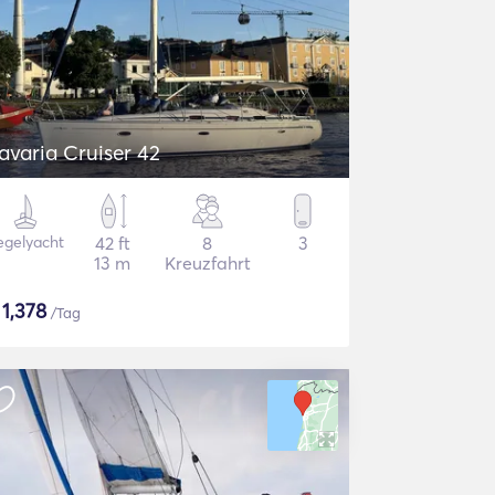
avaria Cruiser 42
egelyacht
42 ft
8
3
13 m
Kreuzfahrt
$
1,378
/Tag