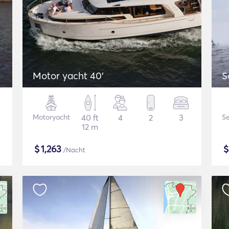
Motor yacht 40'
S
Motoryacht
40 ft
4
2
3
Se
12 m
$
1,263
/Nacht