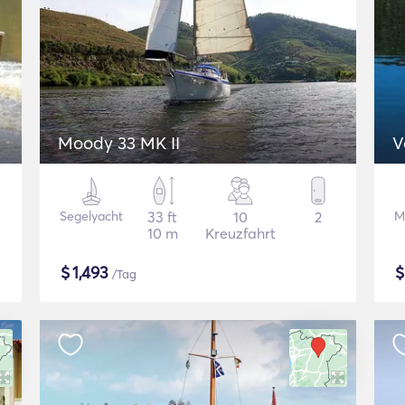
Moody 33 MK II
V
Segelyacht
33 ft
10
2
M
10 m
Kreuzfahrt
$
1,493
/Tag