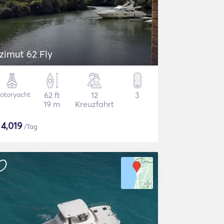
zimut 62 Fly
otoryacht
62 ft
12
3
19 m
Kreuzfahrt
$
4,019
/Tag