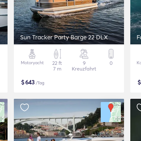
Sun Tracker Party Barge 22 DLX
F
Motoryacht
22 ft
9
0
K
7 m
Kreuzfahrt
$
643
/Tag