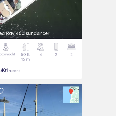
ea Ray 460 sundancer
otoryacht
50 ft
4
2
2
15 m
$
401
/Nacht