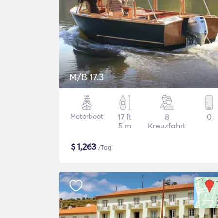
M/B 17.3
Motorboot
17 ft
8
0
5 m
Kreuzfahrt
$
1,263
/Tag