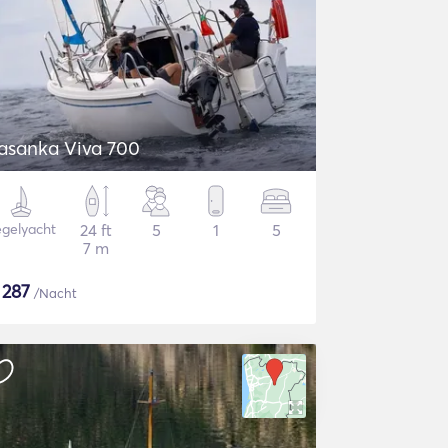
asanka Viva 700
gelyacht
24 ft
5
1
5
7 m
$
287
/Nacht