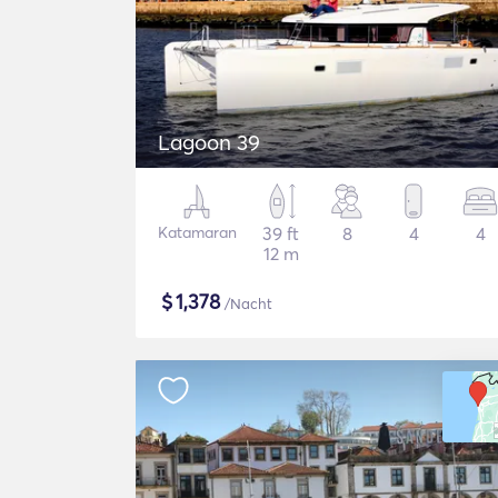
Lagoon 39
Katamaran
39 ft
8
4
4
12 m
$
1,378
/Nacht