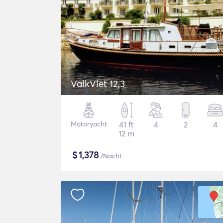
ValkVlet 12,3
Motoryacht
41 ft
4
2
4
12 m
$
1,378
/Nacht