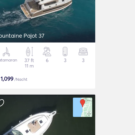
ountaine Pajot 37
atamaran
37 ft
6
3
3
11 m
$
1,099
/Nacht