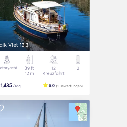
alk Vlet 12.3
otoryacht
39 ft
12
2
12 m
Kreuzfahrt
$
1,435
5.0
/Tag
(1
Bewertungen
)