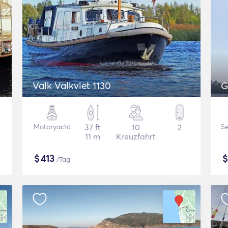
Valk Valkvlet 1130
G
Motoryacht
37 ft
10
2
Se
11 m
Kreuzfahrt
$
413
/Tag