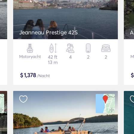
Jeanneau Prestige 42S
A
Motoryacht
42 ft
4
2
2
M
13 m
$
1,378
/Nacht