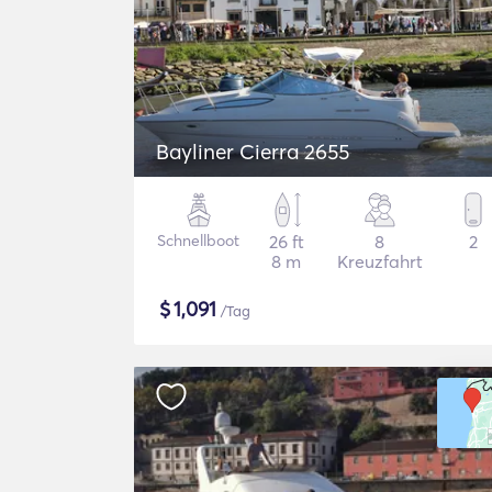
Bayliner Cierra 2655
Schnellboot
26 ft
8
2
8 m
Kreuzfahrt
$
1,091
/Tag