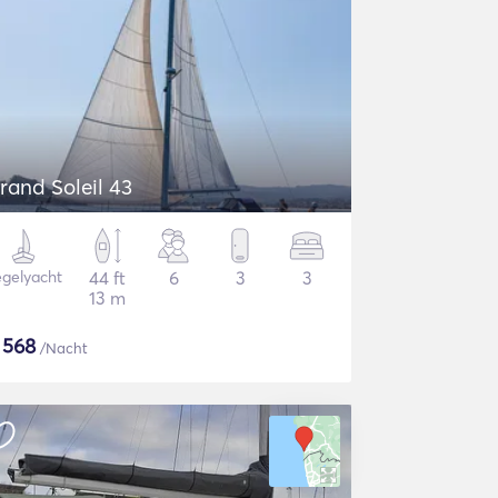
rand Soleil 43
gelyacht
44 ft
6
3
3
13 m
$
568
/Nacht