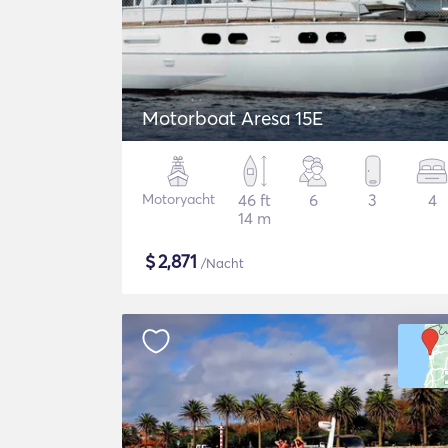
Motorboat Aresa 15E
Motoryacht
46 ft
6
3
4
14 m
$
2,871
/Nacht