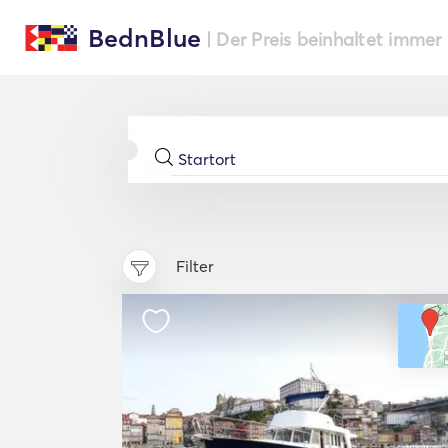
BednBlue
| Der Preis beinhaltet immer
Filter