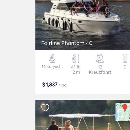
Fairline Phantom 40
Motoryacht
41 ft
12
0
12 m
Kreuzfahrt
$
1,837
/Tag