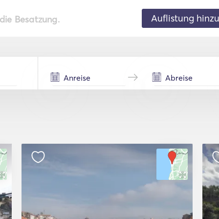
Auflistung hinz
 die Besatzung.