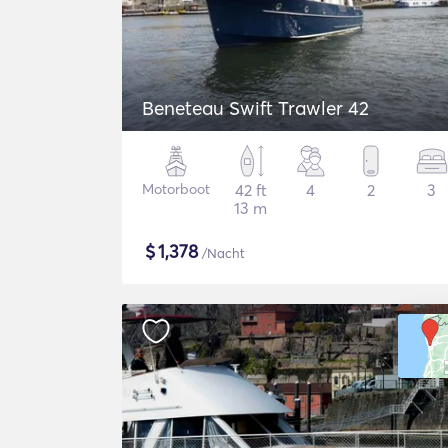
Beneteau Swift Trawler 42
Motorboot
42 ft
4
2
3
13 m
$
1,378
/Nacht