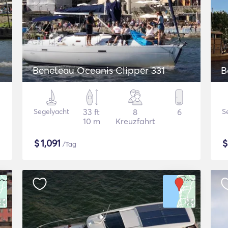
Beneteau Oceanis Clipper 331
B
Segelyacht
33 ft
8
6
S
10 m
Kreuzfahrt
$
1,091
/Tag