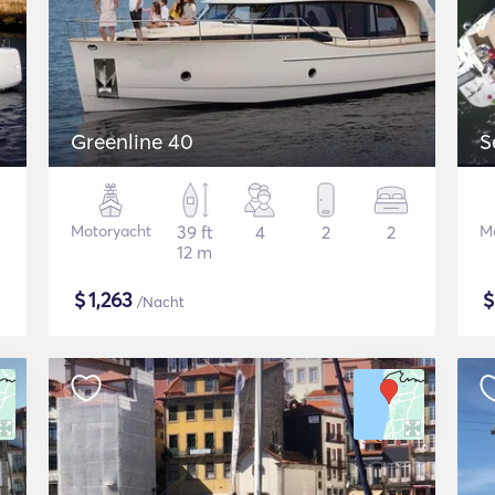
Greenline 40
S
Motoryacht
39 ft
4
2
2
M
12 m
$
1,263
/Nacht