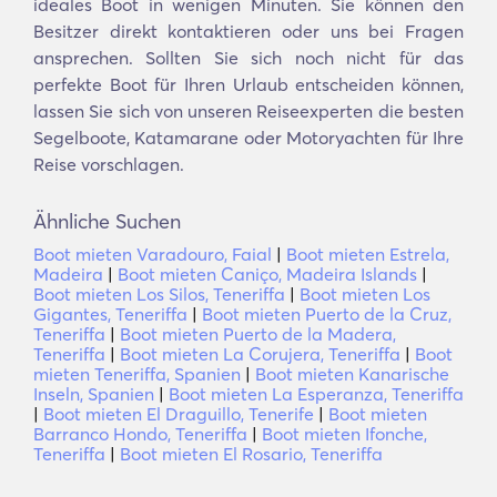
ideales Boot in wenigen Minuten. Sie können den
Besitzer direkt kontaktieren oder uns bei Fragen
ansprechen. Sollten Sie sich noch nicht für das
perfekte Boot für Ihren Urlaub entscheiden können,
lassen Sie sich von unseren Reiseexperten die besten
Segelboote, Katamarane oder Motoryachten für Ihre
Reise vorschlagen.
Ähnliche Suchen
Boot mieten Varadouro, Faial
|
Boot mieten Estrela,
Madeira
|
Boot mieten Caniço, Madeira Islands
|
Boot mieten Los Silos, Teneriffa
|
Boot mieten Los
Gigantes, Teneriffa
|
Boot mieten Puerto de la Cruz,
Teneriffa
|
Boot mieten Puerto de la Madera,
Teneriffa
|
Boot mieten La Corujera, Teneriffa
|
Boot
mieten Teneriffa, Spanien
|
Boot mieten Kanarische
Inseln, Spanien
|
Boot mieten La Esperanza, Teneriffa
|
Boot mieten El Draguillo, Tenerife
|
Boot mieten
Barranco Hondo, Teneriffa
|
Boot mieten Ifonche,
Teneriffa
|
Boot mieten El Rosario, Teneriffa