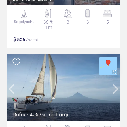
Segelyacht
36 ft
8
3
5
11 m
$
506
/Nacht
Dufour 405 Grand Large