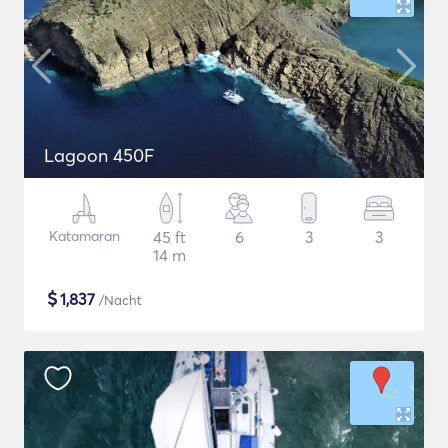
Lagoon 450F
Katamaran
45 ft
6
3
3
14 m
$
1,837
/Nacht