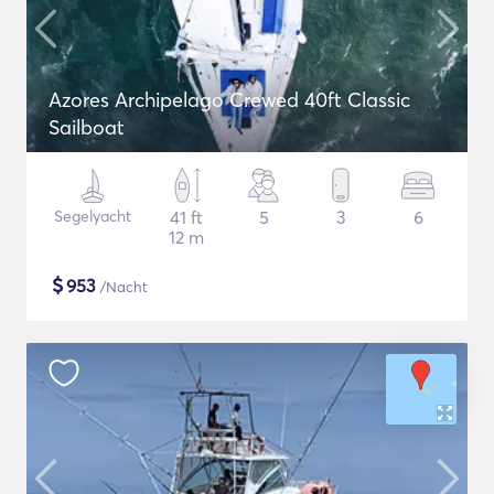
Azores Archipelago Crewed 40ft Classic
Sailboat
Segelyacht
41 ft
5
3
6
12 m
$
953
/Nacht