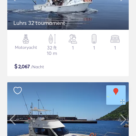
Luhrs 32 tournament
Motoryacht
32 ft
1
1
1
10 m
$
2,067
/Nacht