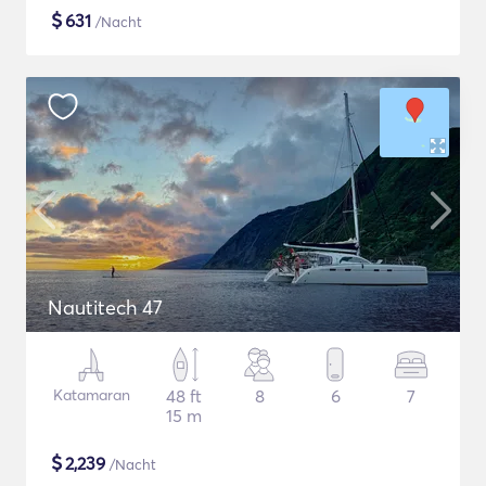
$
631
/Nacht
Nautitech 47
Katamaran
48 ft
8
6
7
15 m
$
2,239
/Nacht