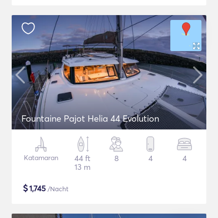
Fountaine Pajot Helia 44 Evolution
Katamaran
44 ft
8
4
4
13 m
$
1,745
/Nacht