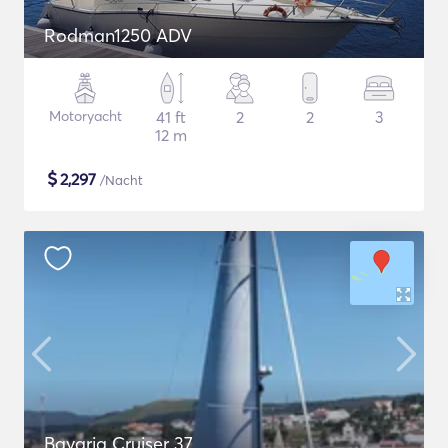
Rodman1250 ADV
Motoryacht
41 ft
2
2
3
12 m
$
2,297
/Nacht
Bavaria Cruiser 37