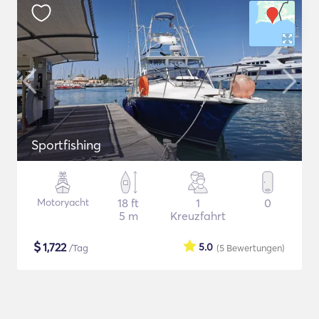
Sportfishing
Motoryacht
18 ft
1
0
5 m
Kreuzfahrt
$
1,722
5.0
/Tag
(5
Bewertungen
)