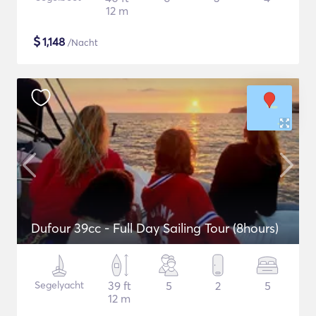
12 m
$
1,148
/Nacht
Dufour 39cc - Full Day Sailing Tour (8hours)
Segelyacht
39 ft
5
2
5
12 m