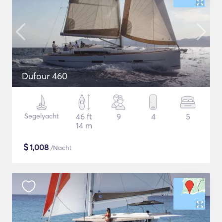
Dufour 460
Segelyacht
46 ft
9
4
5
14 m
$
1,008
/Nacht