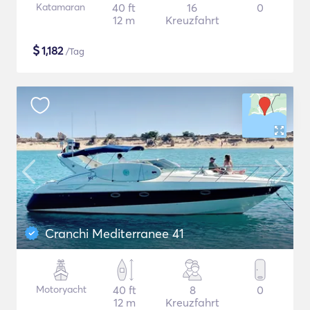
Katamaran
40 ft
16
0
12 m
Kreuzfahrt
$
1,182
/Tag
Cranchi Mediterranee 41
Motoryacht
40 ft
8
0
12 m
Kreuzfahrt