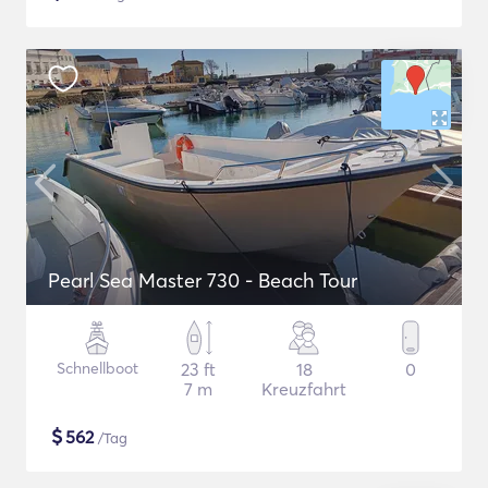
Pearl Sea Master 730 - Beach Tour
Schnellboot
23 ft
18
0
7 m
Kreuzfahrt
$
562
/Tag