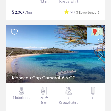
13 m
Kreuzfahrt
$
2,067
5.0
/Tag
(1
Bewertungen
)
Jeanneau Cap Camarat 6.5 CC
Motorboot
20 ft
7
0
6 m
Kreuzfahrt