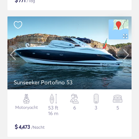
$
771
/Tag
Sunseeker Portofino 53
Motoryacht
53 ft
6
3
5
16 m
$
4,473
/Nacht