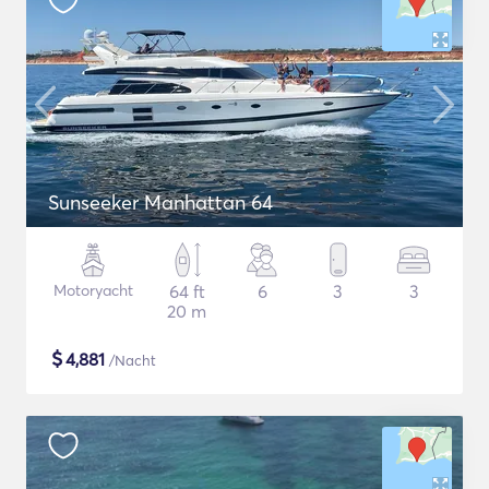
Sunseeker Manhattan 64
Motoryacht
64 ft
6
3
3
20 m
$
4,881
/Nacht