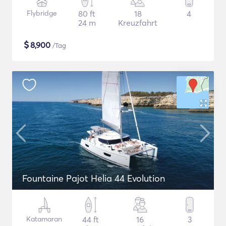
Flybridge
80 ft
18
4
24 m
Kreuzfahrt
$
8,900
/Tag
Fountaine Pajot Helia 44 Evolution
Katamaran
44 ft
16
3