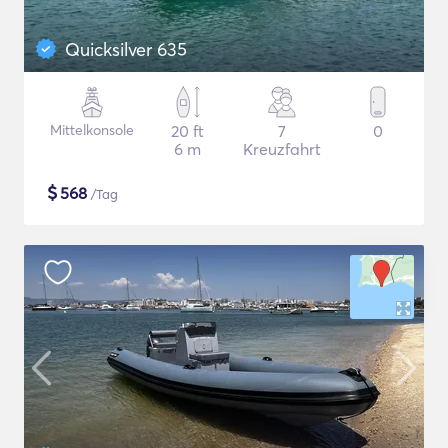
Quicksilver 635
Mittelkonsole
20 ft
7
0
6 m
Kreuzfahrt
$
568
/Tag