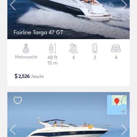
Fairline Targa 47 GT
Motoryacht
48 ft
4
2
4
15 m
$
2,526
/Nacht