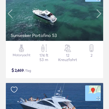
Sunseeker Portofino 53
Motoryacht
174 ft
12
2
53 m
Kreuzfahrt
$
2,469
/Tag