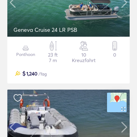
Geneva Cruise 24 LR PSB
Ponthoon
23 ft
10
0
7 m
Kreuzfahrt
$
1,240
/Tag