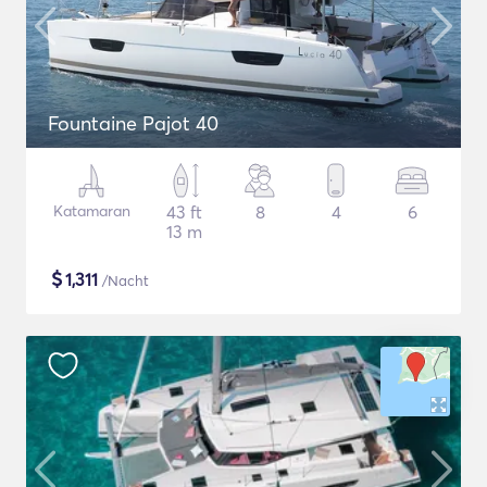
Fountaine Pajot 40
Katamaran
43 ft
8
4
6
13 m
$
1,311
/Nacht