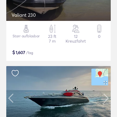
Valiant 230
Starr aufblasbar
23 ft
12
0
7 m
Kreuzfahrt
$
1,607
/Tag