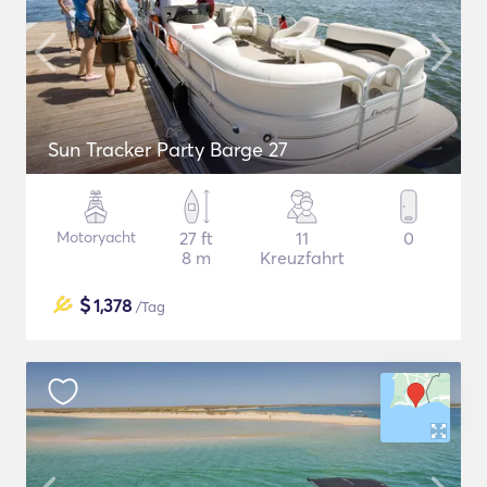
Sun Tracker Party Barge 27
Motoryacht
27 ft
11
0
8 m
Kreuzfahrt
$
1,378
/Tag