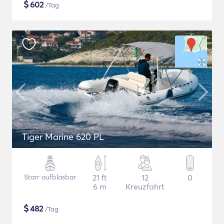
$
602
/Tag
Tiger Marine 620 PL
Starr aufblasbar
21 ft
12
0
6 m
Kreuzfahrt
$
482
/Tag