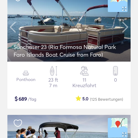
Sunchaser 23 (Ria Formosa Natural Park
Faro Islands Boat Cruise from Faro)
Ponthoon
23 ft
11
0
7 m
Kreuzfahrt
$
689
5.0
/Tag
(125
Bewertungen
)