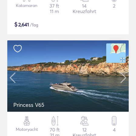
Katamaran
37 ft
14
2
11 m
Kreuzfahrt
$
2,641
/Tag
Princess V65
Motoryacht
70 ft
12
4
21 m
Kreuzfahrt