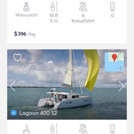
Motoryacht
18 ft
6
0
5 m
Kreuzfahrt
$
396
/Tag
Lagoon 400 S2