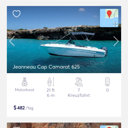
Jeanneau Cap Camarat 625
Motorboot
21 ft
7
0
6 m
Kreuzfahrt
$
482
/Tag