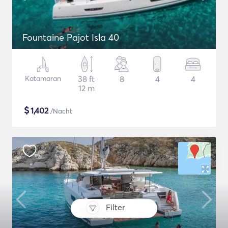
Fountaine Pajot Isla 40
Katamaran
38 ft
8
4
4
12 m
$
1,402
/Nacht
Filter