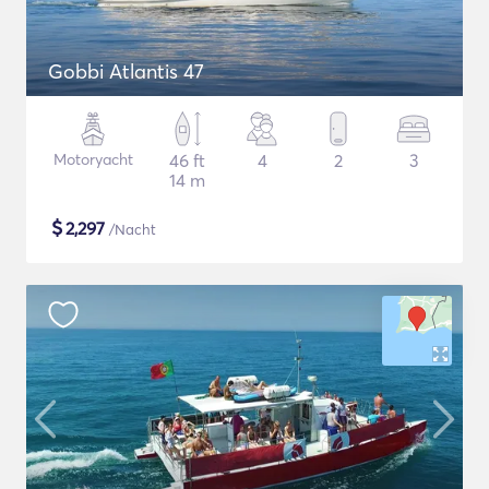
Gobbi Atlantis 47
Motoryacht
46 ft
4
2
3
14 m
$
2,297
/Nacht