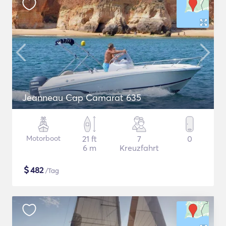
Jeanneau Cap Camarat 635
Motorboot
21 ft
7
0
6 m
Kreuzfahrt
$
482
/Tag