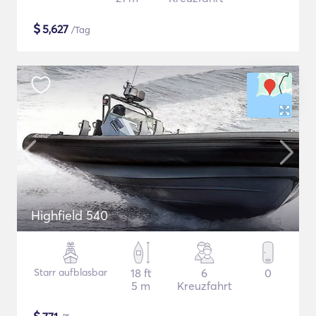
$
5,627
/Tag
Highfield 540
Starr aufblasbar
18 ft
6
0
5 m
Kreuzfahrt