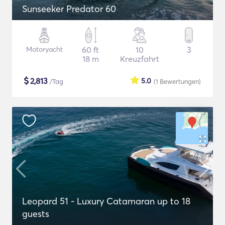
Sunseeker Predator 60
Motoryacht
60 ft
10
3
18 m
Kreuzfahrt
$
2,813
5.0
/Tag
(1
Bewertungen
)
Leopard 51 - Luxury Catamaran up to 18
guests