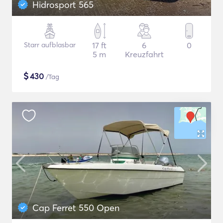
Hidrosport 565
Starr aufblasbar
17 ft
6
0
5 m
Kreuzfahrt
$
430
/Tag
Cap Ferret 550 Open