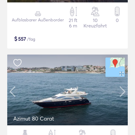
Aufblasbarer Außenborder
21 ft
10
0
6 m
Kreuzfahrt
$
557
/Tag
Azimut 80 Carat