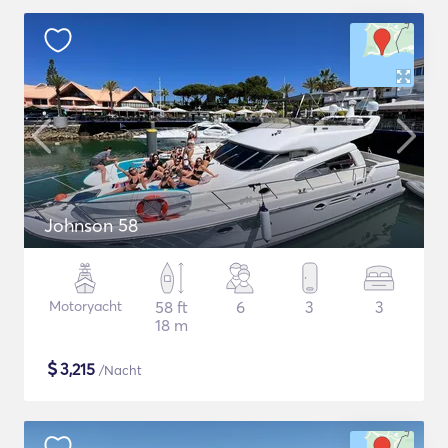
Johnson 58
Motoryacht
58 ft
6
3
3
18 m
$
3,215
/Nacht