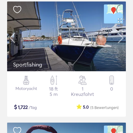
Sportfishing
Motoryacht
18 ft
1
0
5 m
Kreuzfahrt
$
1,722
5.0
/Tag
(5
Bewertungen
)