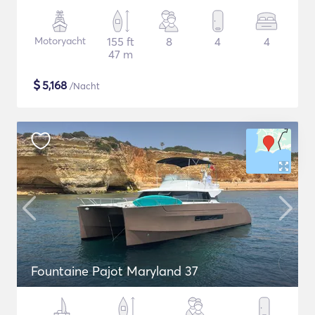
Motoryacht
155 ft
8
4
4
47 m
$
5,168
/Nacht
Fountaine Pajot Maryland 37