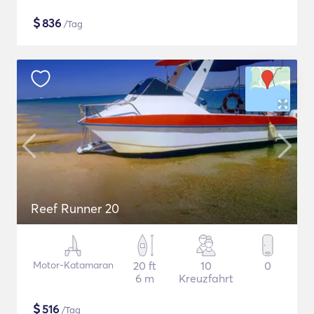
$
836
/Tag
Reef Runner 20
Motor-Katamaran
20 ft
10
0
6 m
Kreuzfahrt
$
516
/Tag