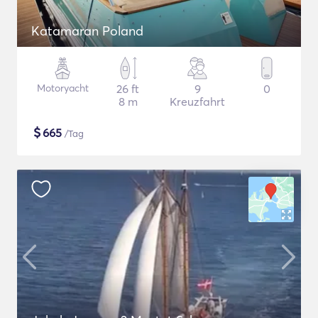
Katamaran Poland
Motoryacht
26 ft
9
0
8 m
Kreuzfahrt
$
665
/Tag