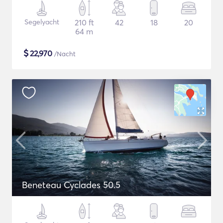
Segelyacht
210 ft
42
18
20
64 m
$
22,970
/Nacht
Beneteau Cyclades 50.5