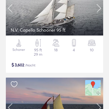
N.V. Capello Schooner 95 ft
Schoner
95 ft
18
4
10
29 m
$
3,602
/Nacht