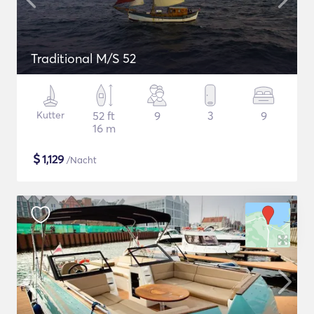
Traditional M/S 52
Kutter
52 ft
9
3
9
16 m
$
1,129
/Nacht