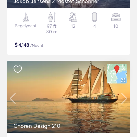
Jakob Jensens 2 Mastet Schonner
Segelyacht
97 ft
12
4
10
30 m
$
4,148
/Nacht
Choren Design 210