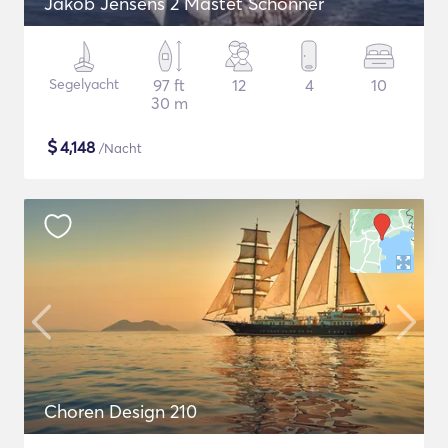
Jakob Jensens 2 Mastet Schonner
Segelyacht
97 ft
12
4
10
30 m
$
4,148
/Nacht
Choren Design 210