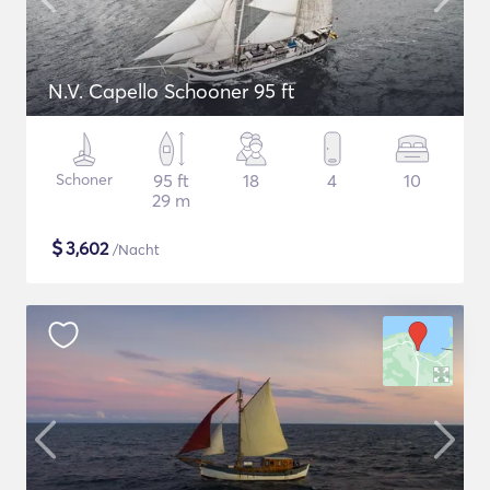
N.V. Capello Schooner 95 ft
Schoner
95 ft
18
4
10
29 m
$
3,602
/Nacht