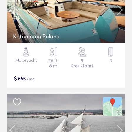
Katamaran Poland
Motoryacht
26 ft
9
0
8 m
Kreuzfahrt
$
665
/Tag