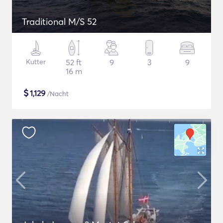
Traditional M/S 52
Kutter
52 ft
9
3
9
16 m
$
1,129
/Nacht