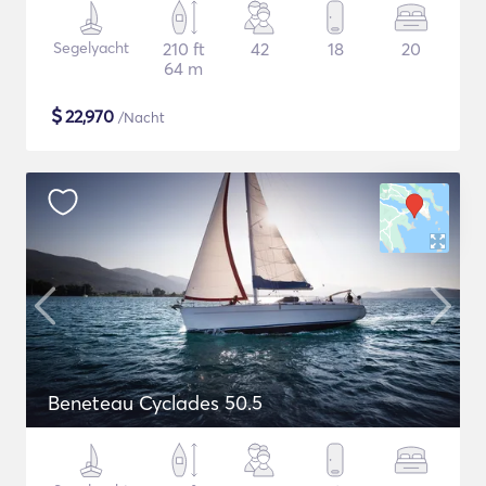
Segelyacht
210 ft
42
18
20
64 m
$
22,970
/Nacht
Beneteau Cyclades 50.5