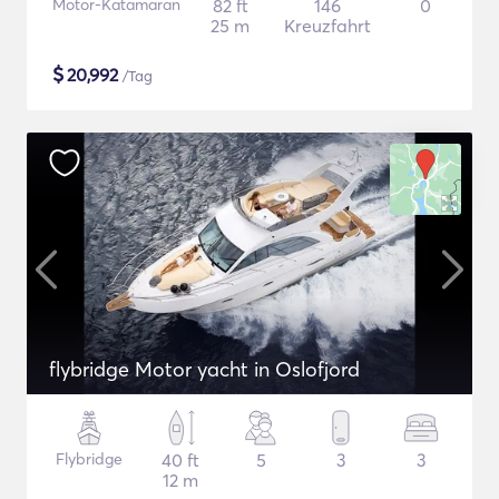
Motor-Katamaran
82 ft
146
0
25 m
Kreuzfahrt
$
20,992
/Tag
flybridge Motor yacht in Oslofjord
Flybridge
40 ft
5
3
3
12 m