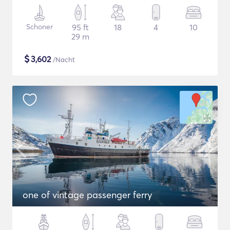
Schoner
95 ft
18
4
10
29 m
$
3,602
/Nacht
one of vintage passenger ferry