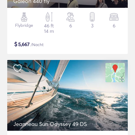
Galeon 440 fly
Flybridge
46 ft
6
3
6
14 m
$
5,667
/Nacht
Jeanneau Sun Odyssey 49 DS