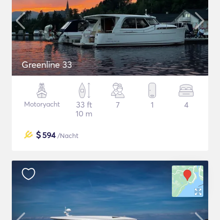
Greenline 33
Motoryacht
33 ft
7
1
4
10 m
$
594
/Nacht