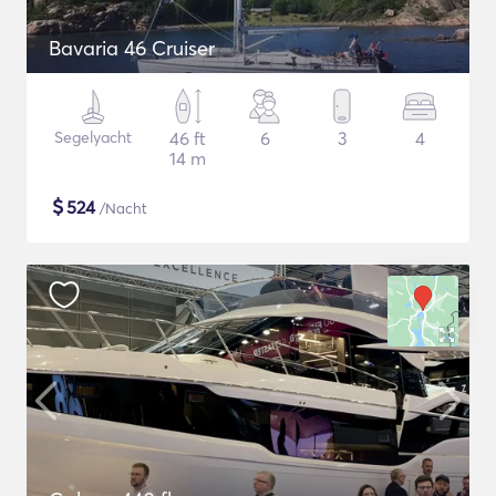
Bavaria 46 Cruiser
Segelyacht
46 ft
6
3
4
14 m
$
524
/Nacht