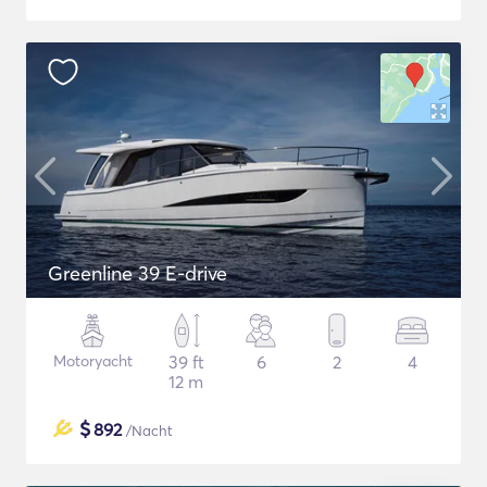
Greenline 39 E-drive
Motoryacht
39 ft
6
2
4
12 m
$
892
/Nacht