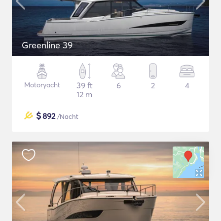
Greenline 39
Motoryacht
39 ft
6
2
4
12 m
$
892
/Nacht