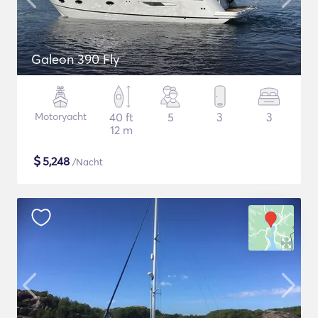
Galeon 390 Fly
Motoryacht
40 ft
5
3
3
12 m
$
5,248
/Nacht