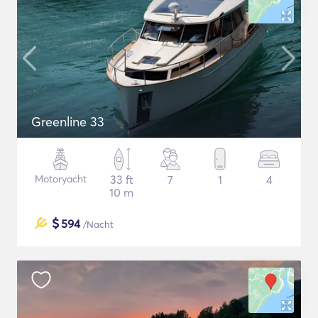
Greenline 33
Motoryacht
33 ft
7
1
4
10 m
$
594
/Nacht