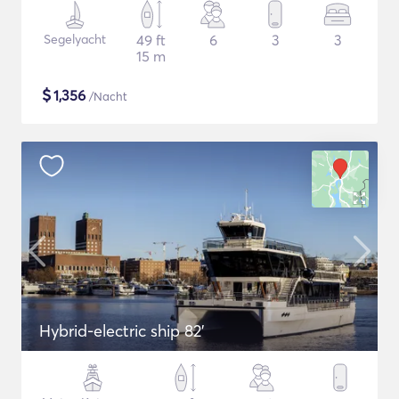
Segelyacht
49 ft
6
3
3
15 m
$
1,356
/Nacht
Hybrid-electric ship 82'