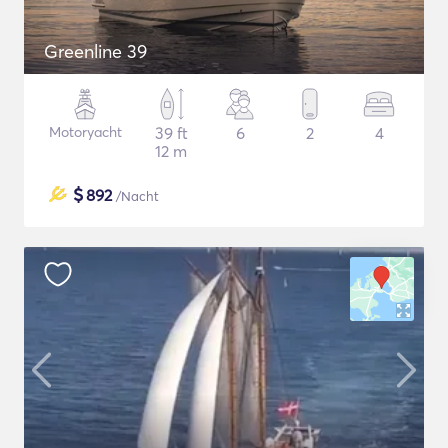
Greenline 39
Motoryacht
39 ft
6
2
4
12 m
$
892
/Nacht