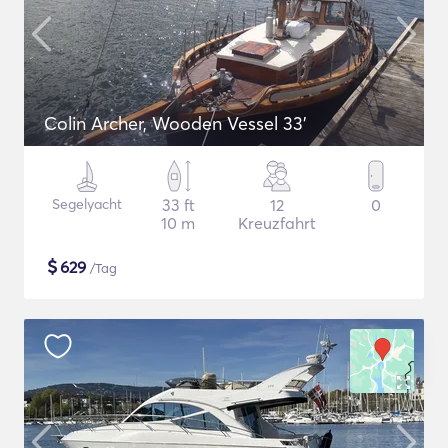
Colin Archer, Wooden Vessel 33'
Segelyacht
33 ft
12
0
10 m
Kreuzfahrt
$
629
/Tag