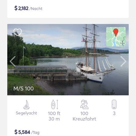
$
2,182
/Nacht
M/S 100
Segelyacht
100 ft
100
3
30 m
Kreuzfahrt
$
5,584
/Tag