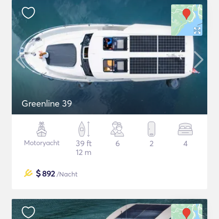
Greenline 39
Motoryacht
39 ft
6
2
4
12 m
$
892
/Nacht