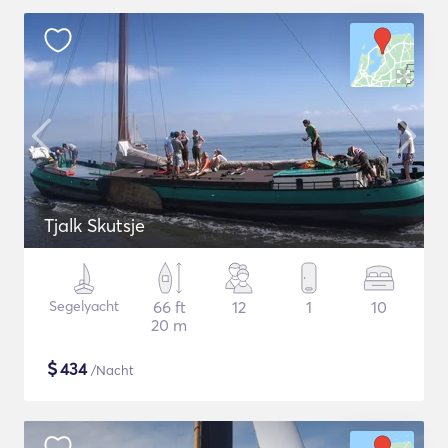
Tjalk Skutsje
Segelyacht
66 ft
12
1
10
20 m
$
434
/Nacht