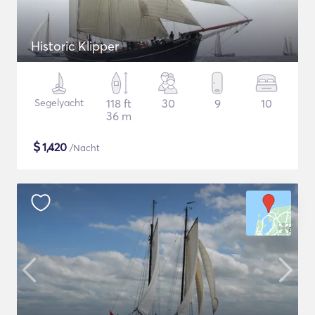
Historic Klipper
Segelyacht
118 ft
30
9
10
36 m
$
1,420
/Nacht