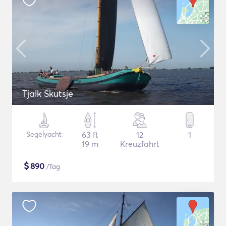
Tjalk Skutsje
Segelyacht
63 ft
12
1
19 m
Kreuzfahrt
$
890
/Tag