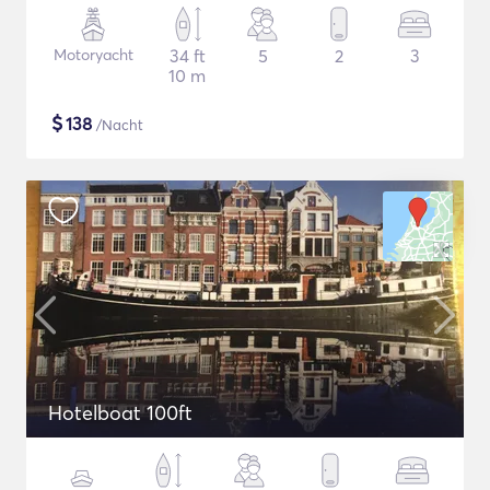
Motoryacht
34 ft
5
2
3
10 m
$
138
/Nacht
Hotelboat 100ft