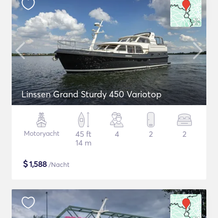
Linssen Grand Sturdy 450 Variotop
Motoryacht
45 ft
4
2
2
14 m
$
1,588
/Nacht