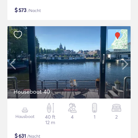
$
573
/Nacht
Houseboat 40
Hausboot
40 ft
4
1
2
12 m
$
631
/Nacht