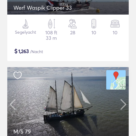
Werf Waspik Clipper 33
Segelyacht
108 ft
28
10
10
33 m
$
1,263
/Nacht
M/S 79