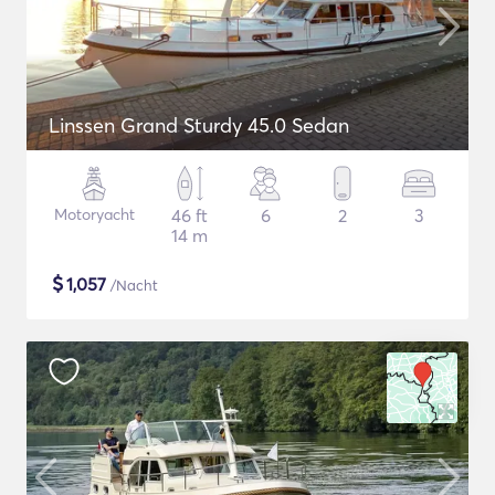
Linssen Grand Sturdy 45.0 Sedan
Motoryacht
46 ft
6
2
3
14 m
$
1,057
/Nacht