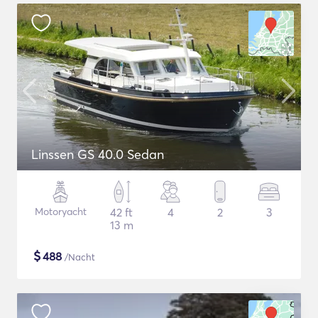
Linssen GS 40.0 Sedan
Motoryacht
42 ft
4
2
3
13 m
$
488
/Nacht