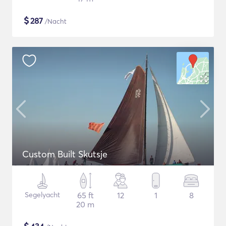
$
287
/Nacht
Custom Built Skutsje
Segelyacht
65 ft
12
1
8
20 m