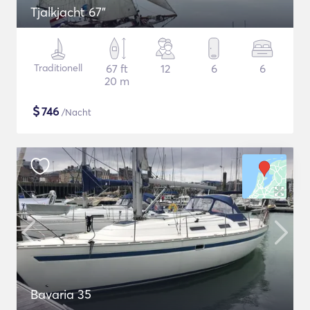
Tjalkjacht 67"
Traditionell
67 ft
12
6
6
20 m
$
746
/Nacht
Bavaria 35