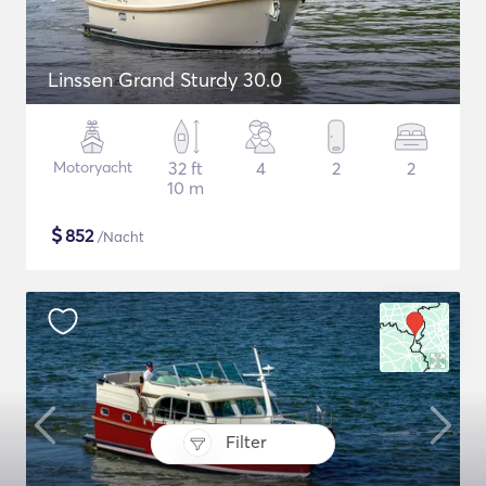
Linssen Grand Sturdy 30.0
Motoryacht
32 ft
4
2
2
10 m
$
852
/Nacht
Filter