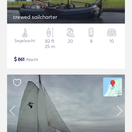
crewed sailcharter
Segelyacht
82 ft
20
8
10
25 m
$
861
/Nacht