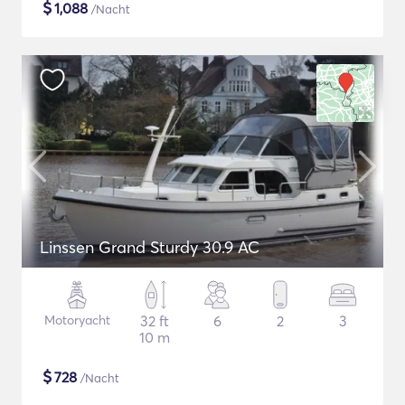
$
1,088
/Nacht
Linssen Grand Sturdy 30.9 AC
Motoryacht
32 ft
6
2
3
10 m
$
728
/Nacht