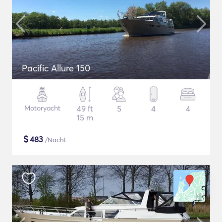
Pacific Allure 150
Motoryacht
49 ft
5
4
4
15 m
$
483
/Nacht