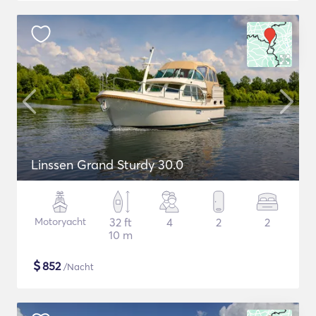
Linssen Grand Sturdy 30.0
Motoryacht
32 ft
4
2
2
10 m
$
852
/Nacht