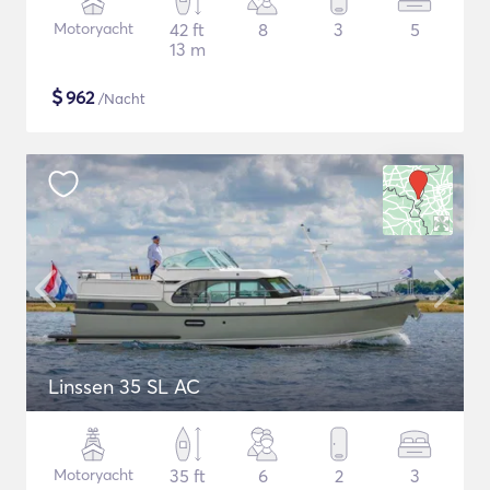
Motoryacht
42 ft
8
3
5
13 m
$
962
/Nacht
Linssen 35 SL AC
Motoryacht
35 ft
6
2
3