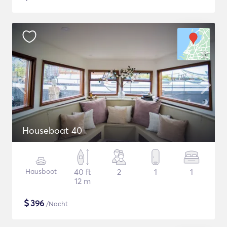
Houseboat 40
Hausboot
40 ft
2
1
1
12 m
$
396
/Nacht