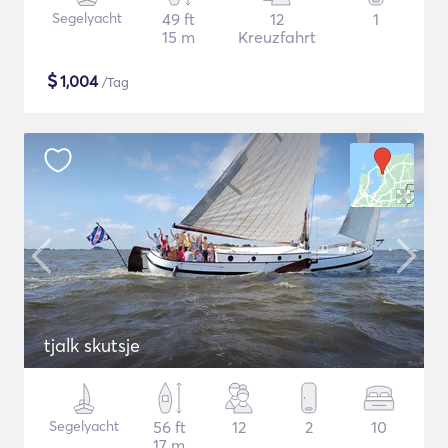
Segelyacht
49 ft
12
1
15 m
Kreuzfahrt
$
1,004
/Tag
tjalk skutsje
Segelyacht
56 ft
12
2
10
17 m