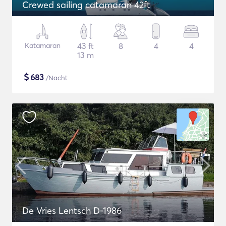
Crewed sailing catamaran 42ft
Katamaran
43 ft
8
4
4
13 m
$
683
/Nacht
De Vries Lentsch D-1986