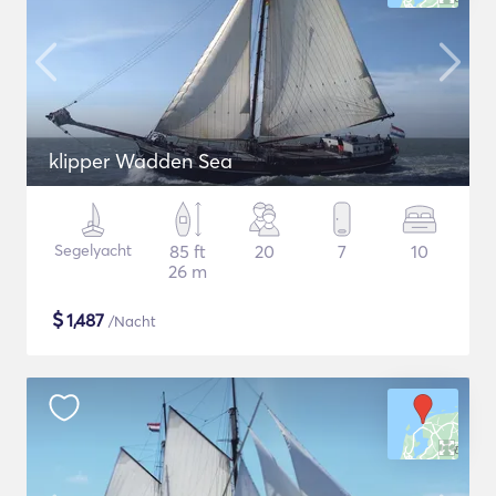
klipper Wadden Sea
Segelyacht
85 ft
20
7
10
26 m
$
1,487
/Nacht