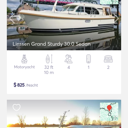
Linssen Grand Sturdy 30.0 Sedan
Motoryacht
32 ft
4
1
2
10 m
$
825
/Nacht