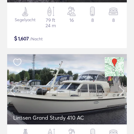
Segelyacht
79 ft
16
8
8
24 m
$
1,607
/Nacht
Linssen Grand Sturdy 410 AC