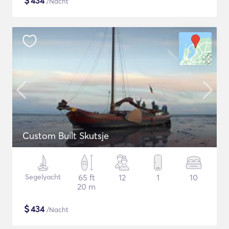
$
434
/Nacht
Custom Built Skutsje
Segelyacht
65 ft
12
1
10
20 m
$
434
/Nacht