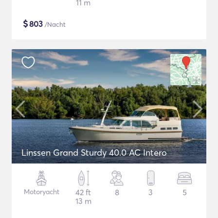
11 m
$
803
/Nacht
Linssen Grand Sturdy 40.0 AC Intero
Motoryacht
42 ft
8
3
5
13 m