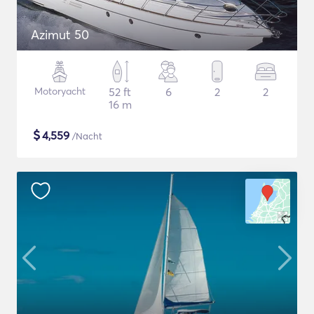
Azimut 50
Motoryacht
52 ft
6
2
2
16 m
$
4,559
/Nacht