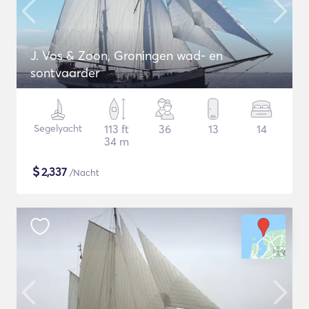
J. Vos & Zoon, Groningen wad- en
sontvaarder
Segelyacht
113 ft
36
13
14
34 m
$
2,337
/Nacht