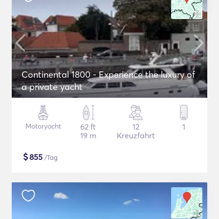
Continental 1800 - Experience the luxury of
a private yacht
Motoryacht
62 ft
12
1
19 m
Kreuzfahrt
$
855
/Tag