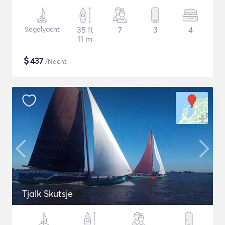
Segelyacht
35 ft
7
3
4
11 m
$
437
/Nacht
Tjalk Skutsje