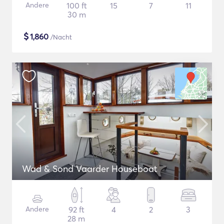
Andere
100 ft
15
7
11
30 m
$
1,860
/Nacht
Wad & Sond Vaarder Houseboat
Andere
92 ft
4
2
3
28 m